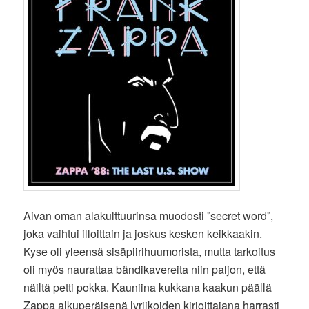
Aivan oman alakulttuurinsa muodosti ”secret word”,
joka vaihtui illoittain ja joskus kesken keikkaakin.
Kyse oli yleensä sisäpiirihuumorista, mutta tarkoitus
oli myös naurattaa bändikavereita niin paljon, että
näiltä petti pokka. Kauniina kukkana kaakun päällä
Zappa alkuperäisenä lyriikoiden kirjoittajana harrasti