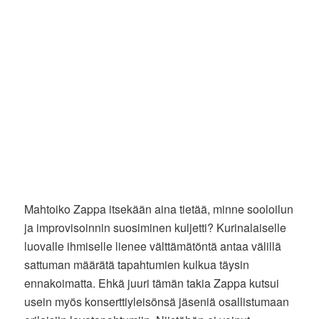
Mahtoiko Zappa itsekään aina tietää, minne sooloilun
ja improvisoinnin suosiminen kuljetti? Kurinalaiselle
luovalle ihmiselle lienee välttämätöntä antaa välillä
sattuman määrätä tapahtumien kulkua täysin
ennakoimatta. Ehkä juuri tämän takia Zappa kutsui
usein myös konserttiyleisönsä jäseniä osallistumaan