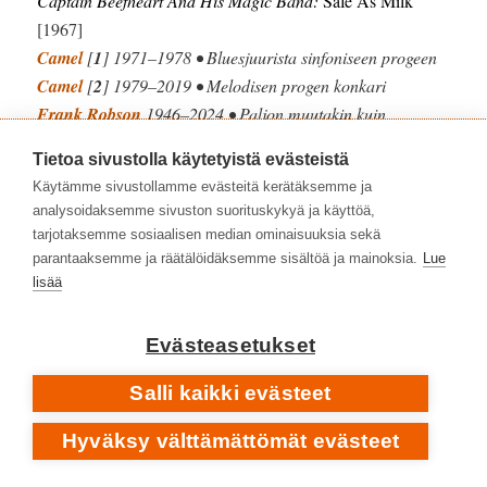
Captain Beefheart And His Magic Band:
Safe As Milk
[1967]
Camel
[
1
] 1971–1978 • Bluesjuurista sinfoniseen progeen
Camel
[
2
] 1979–2019 • Melodisen progen konkari
Frank Robson
1946–2024 • Paljon muutakin kuin
progebändin laulaja
Tietoa sivustolla käytetyistä evästeistä
Frank Zappa
ja länsimainen taidemusiikki –
Varèse
•
Käytämme sivustollamme evästeitä kerätäksemme ja
Stravinsky
•
Ravel
•
Bartók
•
Verdi
•
Mozart
•
Zappa
analysoidaksemme sivuston suorituskykyä ja käyttöä,
Frank Zappa
näyttämömusiikin kimpussa –
I Was A Teen-
tarjotaksemme sosiaalisen median ominaisuuksia sekä
Age Malt Shop
•
200 Motels
•
Hunchentoot
•
Joe’s Garage
parantaaksemme ja räätälöidäksemme sisältöä ja mainoksia.
Lue
•
Thing-Fish
lisää
Frank Zappa
ja Synclavier • Vuodet 1984–1993
Genesis
– englantilaisen progen suurteos •
Selling England
Evästeasetukset
By The Pound
[1973]
Salli kaikki evästeet
Gentle Giant
– svengaavan progen ytimessä •
Octopus
[1972]
Hyväksy välttämättömät evästeet
Jethro Tull
päätti huippukautensa folkloren lumoissa •
Vuodet 1967–1979