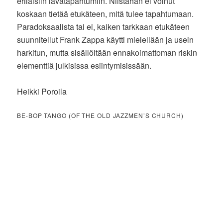
erilaisiin lavatapahtumiin. Niistähän ei voinut
koskaan tietää etukäteen, mitä tulee tapahtumaan.
Paradoksaalista tai ei, kaiken tarkkaan etukäteen
suunnitellut Frank Zappa käytti mielellään ja usein
harkitun, mutta sisällöltään ennakoimattoman riskin
elementtiä julkisissa esiintymisissään.
Heikki Poroila
BE-BOP TANGO (OF THE OLD JAZZMEN’S CHURCH)