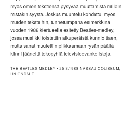
myös omien tekstiensä pysyvää muuttamista milloin
mistäkin syystä. Joskus muuntelu kohdistui myös
muiden teksteihin, tunnetuimpana esimerkkinä
vuoden 1988 kiertueella esitetty Beatles-medley,
jossa musiikki toistettiin alkuperäistä kunnioittaen,
mutta sanat muutettiin pilkkaamaan rysän päältä
kiinni jääneitä tekopyhiä televisioevankelistoja.
THE BEATLES MEDLEY • 25.3.1988 NASSAU COLISEUM,
UNIONDALE