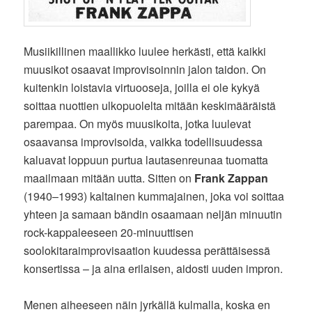
Musiikillinen maallikko luulee herkästi, että kaikki
muusikot osaavat improvisoinnin jalon taidon. On
kuitenkin loistavia virtuooseja, joilla ei ole kykyä
soittaa nuottien ulkopuolelta mitään keskimääräistä
parempaa. On myös muusikoita, jotka luulevat
osaavansa improvisoida, vaikka todellisuudessa
kaluavat loppuun purtua lautasenreunaa tuomatta
maailmaan mitään uutta. Sitten on
Frank Zappan
(1940–1993) kaltainen kummajainen, joka voi soittaa
yhteen ja samaan bändin osaamaan neljän minuutin
rock-kappaleeseen 20-minuuttisen
soolokitaraimprovisaation kuudessa perättäisessä
konsertissa – ja aina erilaisen, aidosti uuden impron.
Menen aiheeseen näin jyrkällä kulmalla, koska en