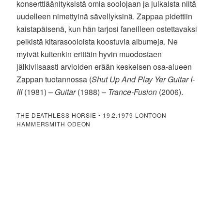
konserttiäänityksistä omia soolojaan ja julkaista niitä
uudelleen nimettyinä sävellyksinä. Zappaa pidettiin
kaistapäisenä, kun hän tarjosi faneilleen ostettavaksi
pelkistä kitarasooloista koostuvia albumeja. Ne
myivät kuitenkin erittäin hyvin muodostaen
jälkiviisaasti arvioiden erään keskeisen osa-alueen
Zappan tuotannossa (
Shut Up And Play Yer Guitar I-
III
(1981) –
Guitar
(1988) –
Trance-Fusion
(2006).
THE DEATHLESS HORSIE • 19.2.1979 LONTOON
HAMMERSMITH ODEON