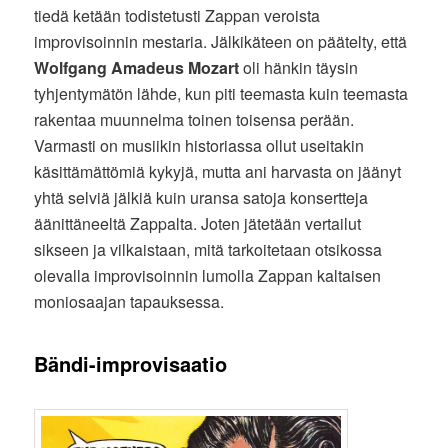
tiedä ketään todistetusti Zappan veroista
improvisoinnin mestaria. Jälkikäteen on päätelty, että
Wolfgang Amadeus Mozart
oli hänkin täysin
tyhjentymätön lähde, kun piti teemasta kuin teemasta
rakentaa muunnelma toinen toisensa perään.
Varmasti on musiikin historiassa ollut useitakin
käsittämättömiä kykyjä, mutta ani harvasta on jäänyt
yhtä selviä jälkiä kuin uransa satoja konsertteja
äänittäneeltä Zappalta. Joten jätetään vertailut
sikseen ja vilkaistaan, mitä tarkoitetaan otsikossa
olevalla improvisoinnin lumolla Zappan kaltaisen
moniosaajan tapauksessa.
Bändi-improvisaatio