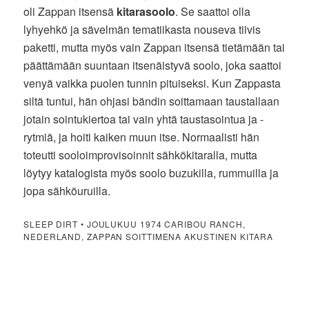
oli Zappan itsensä
kitarasoolo
. Se saattoi olla
lyhyehkö ja sävelmän tematiikasta nouseva tiivis
paketti, mutta myös vain Zappan itsensä tietämään tai
päättämään suuntaan itsenäistyvä soolo, joka saattoi
venyä vaikka puolen tunnin pituiseksi. Kun Zappasta
siltä tuntui, hän ohjasi bändin soittamaan taustallaan
jotain sointukiertoa tai vain yhtä taustasointua ja -
rytmiä, ja hoiti kaiken muun itse. Normaalisti hän
toteutti sooloimprovisoinnit sähkökitaralla, mutta
löytyy katalogista myös soolo buzukilla, rummuilla ja
jopa sähköuruilla.
SLEEP DIRT • JOULUKUU 1974 CARIBOU RANCH,
NEDERLAND, ZAPPAN SOITTIMENA AKUSTINEN KITARA