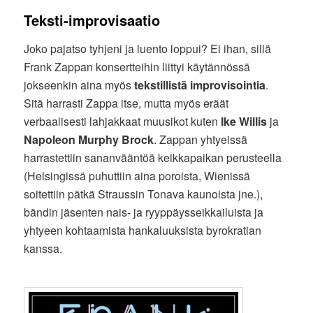
Teksti-improvisaatio
Joko pajatso tyhjeni ja luento loppui? Ei ihan, sillä
Frank Zappan konsertteihin liittyi käytännössä
jokseenkin aina myös
tekstillistä improvisointia
.
Sitä harrasti Zappa itse, mutta myös eräät
verbaalisesti lahjakkaat muusikot kuten
Ike Willis
ja
Napoleon Murphy Brock
. Zappan yhtyeissä
harrastettiin sananvääntöä keikkapaikan perusteella
(Helsingissä puhuttiin aina poroista, Wienissä
soitettiin pätkä Straussin Tonava kaunoista jne.),
bändin jäsenten nais- ja ryyppäysseikkailuista ja
yhtyeen kohtaamista hankaluuksista byrokratian
kanssa.