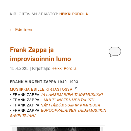
KIRJOITTAJAN ARKISTOT:
HEIKKI POROILA
Artikkelien selaus
←
Edellinen
Frank Zappa ja
Kommen
improvisoinnin lumo
15.4.2025
| Kirjoittaja:
Heikki Poroila
FRANK VINCENT ZAPPA
1940–1993
MUSIIKKIA ESILLE KIRJASTOSSA
•
FRANK ZAPPA
JA LÄNSIMAINEN TAIDEMUSIIKKI
•
FRANK ZAPPA
–
MULTI-INSTRUMENTALISTI
•
FRANK ZAPPA
NÄYTTÄMÖMUSIIKIN KIMPUSSA
•
FRANK ZAPPA
EUROOPPALAISEN TAIDEMUSIIKIN
SÄVELTÄJÄNÄ