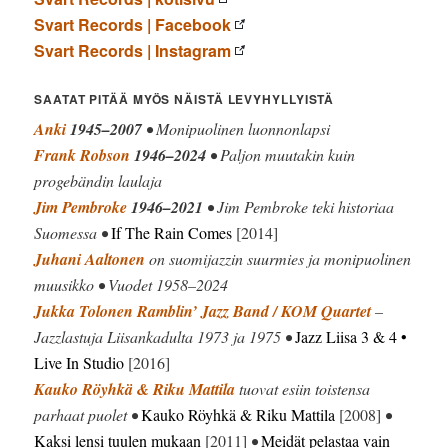
Svart Records | Facebook
Svart Records | Instagram
SAATAT PITÄÄ MYÖS NÄISTÄ LEVYHYLLYISTÄ
Anki
1945–2007
• Monipuolinen luonnonlapsi
Frank Robson
1946–2024
• Paljon muutakin kuin
progebändin laulaja
Jim Pembroke
1946–2021
• Jim Pembroke teki historiaa
Suomessa •
If The Rain Comes
[2014]
Juhani Aaltonen
on suomijazzin suurmies ja monipuolinen
muusikko • Vuodet 1958–2024
Jukka Tolonen Ramblin’ Jazz Band / KOM Quartet
–
Jazzlastuja Liisankadulta 1973 ja 1975 •
Jazz Liisa 3 & 4 •
Live In Studio
[2016]
Kauko Röyhkä & Riku Mattila
tuovat esiin toistensa
parhaat puolet •
Kauko Röyhkä & Riku Mattila
[2008]
•
Kaksi lensi tuulen mukaan
[2011]
•
Meidät pelastaa vain