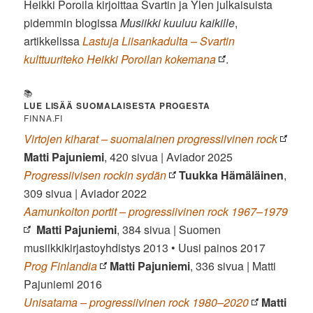
Heikki Poroila kirjoittaa Svartin ja Ylen julkaisuista
pidemmin blogissa
Musiikki kuuluu kaikille
,
artikkelissa
Lastuja Liisankadulta – Svartin
kulttuuriteko Heikki Poroilan kokemana
.
📚
LUE LISÄÄ SUOMALAISESTA PROGESTA
FINNA.FI
Virtojen kiharat – suomalainen progressiivinen rock
Matti Pajuniemi
, 420 sivua | Aviador 2025
Progressiivisen rockin sydän
Tuukka Hämäläinen
,
309 sivua | Aviador 2022
Aamunkoiton portit – progressiivinen rock 1967–1979
Matti Pajuniemi
, 384 sivua | Suomen
musiikkikirjastoyhdistys 2013 • Uusi painos 2017
Prog Finlandia
Matti Pajuniemi
, 336 sivua | Matti
Pajuniemi 2016
Unisatama – progressiivinen rock 1980–2020
Matti