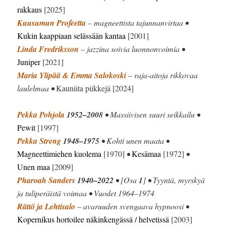
rakkaus
[2025]
Kuusumun Profeetta
– magneettista tajunnanvirtaa •
Kukin kaappiaan selässään kantaa
[2001]
Linda Fredriksson
– jazzina soivia luonnonvoimia •
Juniper
[2021]
Maria Ylipää & Emma Salokoski
– raja-aitoja rikkovaa
laulelmaa •
Kauniita piikkejä [2024]
Pekka Pohjola
1952–2008
• Massiivisen suuri seikkailu •
Pewit
[1997]
Pekka Streng
1948–1975
• Kohti unen maata •
Magneettimiehen kuolema
[1970]
•
Kesämaa
[1972]
•
Unen maa
[2009]
Pharoah Sanders
1940–2022
• [Osa
1
] • Tyyntä, myrskyä
ja tuliperäistä voimaa • Vuodet 1964–1974
Rättö ja Lehtisalo
– avaruuden svengaava hypnoosi •
Kopernikus hortoilee näkinkengässä / helvetissä
[2003]