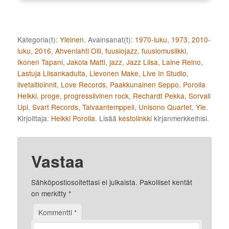
Kategoria(t):
Yleinen
. Avainsanat(t):
1970-luku
,
1973
,
2010-
luku
,
2016
,
Ahvenlahti Olli
,
fuusiojazz
,
fuusiomusiikki
,
Ikonen Tapani
,
Jakola Matti
,
jazz
,
Jazz Liisa
,
Laine Reino
,
Lastuja Liisankadulta
,
Lievonen Make
,
Live In Studio
,
livetaltioinnit
,
Love Records
,
Paakkunainen Seppo
,
Poroila
Heikki
,
proge
,
progressiivinen rock
,
Rechardt Pekka
,
Sorvali
Upi
,
Svart Records
,
Taivaantemppeli
,
Unisono Quartet
,
Yle
.
Kirjoittaja:
Heikki Poroila
. Lisää
kestolinkki
kirjanmerkkeihisi.
Vastaa
Sähköpostiosoitettasi ei julkaista.
Pakolliset kentät
on merkitty
*
Kommentti
*