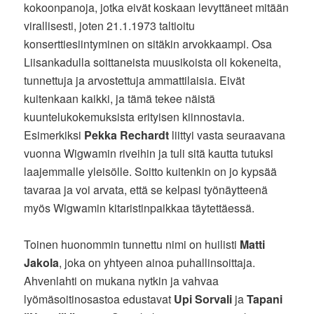
kokoonpanoja, jotka eivät koskaan levyttäneet mitään
virallisesti, joten 21.1.1973 taltioitu
konserttiesiintyminen on sitäkin arvokkaampi. Osa
Liisankadulla soittaneista muusikoista oli kokeneita,
tunnettuja ja arvostettuja ammattilaisia. Eivät
kuitenkaan kaikki, ja tämä tekee näistä
kuuntelukokemuksista erityisen kiinnostavia.
Esimerkiksi
Pekka Rechardt
liittyi vasta seuraavana
vuonna Wigwamin riveihin ja tuli sitä kautta tutuksi
laajemmalle yleisölle. Soitto kuitenkin on jo kypsää
tavaraa ja voi arvata, että se kelpasi työnäytteenä
myös Wigwamin kitaristinpaikkaa täytettäessä.
Toinen huonommin tunnettu nimi on huilisti
Matti
Jakola
, joka on yhtyeen ainoa puhallinsoittaja.
Ahvenlahti on mukana nytkin ja vahvaa
lyömäsoitinosastoa edustavat
Upi Sorvali
ja
Tapani