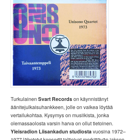
Turkulainen
Svart Records
on käynnistänyt
äänitejulkaisuhankkeen, jolle on vaikea löytää
vertailukohtaa. Kysymys on musiikista, jonka
olemassaolosta varsin harva on ollut tietoinen.
Yleisradion
Liisankadun studiosta
vuosina 1972–
1977 lähetetyt konsertit taltioivat merkittävän jakson