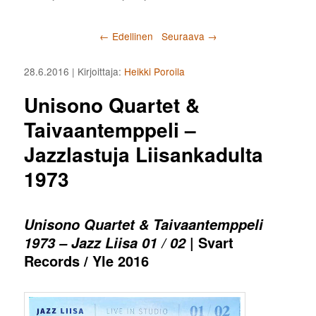
Artikkelien selaus
←
Edellinen
Seuraava
→
28.6.2016
| Kirjoittaja:
Heikki Poroila
Unisono Quartet &
Taivaantemppeli –
Jazzlastuja Liisankadulta
1973
Unisono Quartet & Taivaantemppeli
| Svart
1973 – Jazz Liisa 01 / 02
Records / Yle 2016