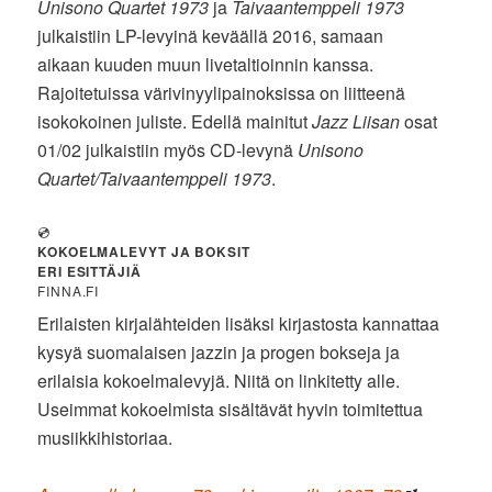
Unisono Quartet 1973
ja
Taivaantemppeli 1973
julkaistiin LP-levyinä keväällä 2016, samaan
aikaan kuuden muun livetaltioinnin kanssa.
Rajoitetuissa värivinyylipainoksissa on liitteenä
isokokoinen juliste. Edellä mainitut
Jazz Liisan
osat
01/02 julkaistiin myös CD-levynä
Unisono
Quartet/Taivaantemppeli 1973
.
💿
KOKOELMALEVYT JA BOKSIT
ERI ESITTÄJIÄ
FINNA.FI
Erilaisten kirjalähteiden lisäksi kirjastosta kannattaa
kysyä suomalaisen jazzin ja progen bokseja ja
erilaisia kokoelmalevyjä. Niitä on linkitetty alle.
Useimmat kokoelmista sisältävät hyvin toimitettua
musiikkihistoriaa.