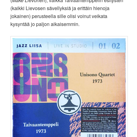
(
Make Lievonen
), vaikka Taivaantemppelin esitysten
(kaikki Lievosen sävellyksiä ja erittäin hienoja
jokainen) perusteella sille olisi voinut veikata
kysyntää jo paljon aikaisemmin.