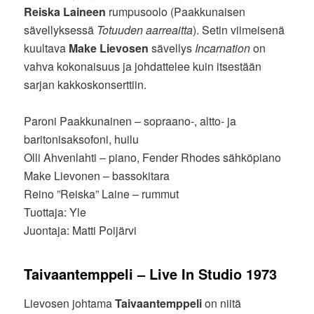
Reiska Laineen
rumpusoolo (Paakkunaisen
sävellyksessä
Totuuden aarreaitta
). Setin viimeisenä
kuultava
Make Lievosen
sävellys
Incarnation
on
vahva kokonaisuus ja johdattelee kuin itsestään
sarjan kakkoskonserttiin.
Paroni Paakkunainen – sopraano-, altto- ja
baritonisaksofoni, huilu
Olli Ahvenlahti – piano, Fender Rhodes sähköpiano
Make Lievonen – bassokitara
Reino ”Reiska” Laine – rummut
Tuottaja: Yle
Juontaja: Matti Poijärvi
Taivaantemppeli – Live In Studio 1973
Lievosen johtama
Taivaantemppeli
on niitä