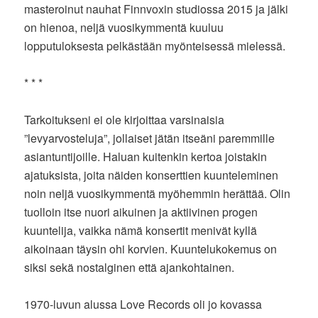
masteroinut nauhat Finnvoxin studiossa 2015 ja jälki
on hienoa, neljä vuosikymmentä kuuluu
lopputuloksesta pelkästään myönteisessä mielessä.
* * *
Tarkoitukseni ei ole kirjoittaa varsinaisia
”levyarvosteluja”, jollaiset jätän itseäni paremmille
asiantuntijoille. Haluan kuitenkin kertoa joistakin
ajatuksista, joita näiden konserttien kuunteleminen
noin neljä vuosikymmentä myöhemmin herättää. Olin
tuolloin itse nuori aikuinen ja aktiivinen progen
kuuntelija, vaikka nämä konsertit menivät kyllä
aikoinaan täysin ohi korvien. Kuuntelukokemus on
siksi sekä nostalginen että ajankohtainen.
1970-luvun alussa Love Records oli jo kovassa