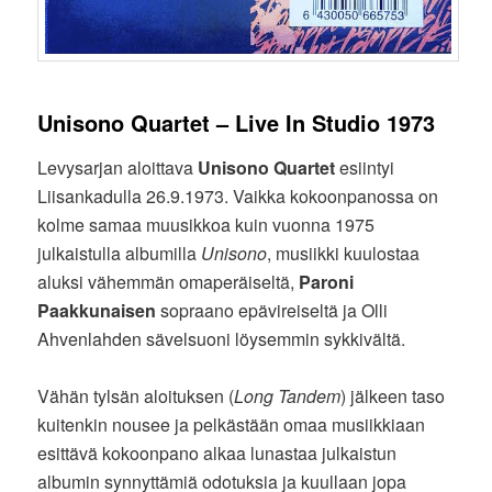
Unisono Quartet – Live In Studio 1973
Levysarjan aloittava
Unisono Quartet
esiintyi
Liisankadulla 26.9.1973. Vaikka kokoonpanossa on
kolme samaa muusikkoa kuin vuonna 1975
julkaistulla albumilla
Unisono
, musiikki kuulostaa
aluksi vähemmän omaperäiseltä,
Paroni
Paakkunaisen
sopraano epävireiseltä ja Olli
Ahvenlahden sävelsuoni löysemmin sykkivältä.
Vähän tylsän aloituksen (
Long Tandem
) jälkeen taso
kuitenkin nousee ja pelkästään omaa musiikkiaan
esittävä kokoonpano alkaa lunastaa julkaistun
albumin synnyttämiä odotuksia ja kuullaan jopa