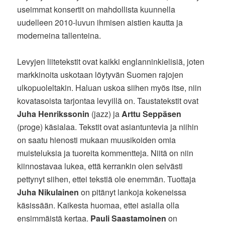
useimmat konsertit on mahdollista kuunnella
uudelleen 2010-luvun ihmisen aistien kautta ja
moderneina tallenteina.
Levyjen liitetekstit ovat kaikki englanninkielisiä, joten
markkinoita uskotaan löytyvän Suomen rajojen
ulkopuoleltakin. Haluan uskoa siihen myös itse, niin
kovatasoista tarjontaa levyillä on. Taustatekstit ovat
Juha Henrikssonin
(jazz) ja
Arttu Seppäsen
(proge) käsialaa. Tekstit ovat asiantuntevia ja niihin
on saatu hienosti mukaan muusikoiden omia
muisteluksia ja tuoreita kommentteja. Niitä on niin
kiinnostavaa lukea, että kerrankin olen selvästi
pettynyt siihen, ettei tekstiä ole enemmän. Tuottaja
Juha Nikulainen
on pitänyt lankoja kokeneissa
käsissään. Kaikesta huomaa, ettei asialla olla
ensimmäistä kertaa.
Pauli Saastamoinen
on