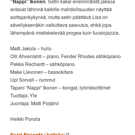
”Nappi” Ikonen
. Setin kaksi ensimmäistä jaksoa
antavat lähinnä kaikille mahdollisuuden näyttää
soittajankykynsä, mutta setin päättävä
Lisa
on
sävellyksenäkin vaikuttava saavutus, ehkä jopa
lähempänä mietiskelevää progea kuin fuusiojazzia.
Matti Jakola – huilu
Olli Ahvenlahti – piano, Fender Rhodes sähköpiano
Pekka Rechardt – sähköpiano
Make Lievonen – bassokitara
Upi Sorvali – rummut
Tapani ”Nappi” Ikonen – kongat, lyömäsoittimet
Tuottaja: Yle
Juontaja: Matti Poijärvi
Heikki Poroila
Svart Records | kotisivu