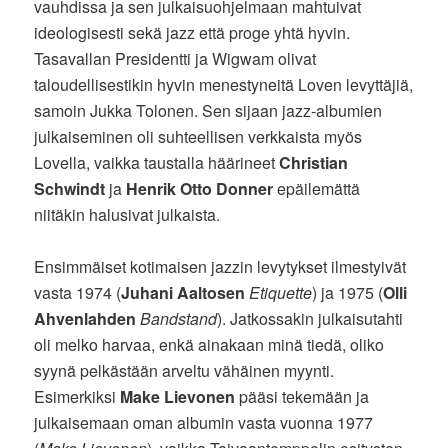
vauhdissa ja sen julkaisuohjelmaan mahtuivat
ideologisesti sekä jazz että proge yhtä hyvin.
Tasavallan Presidentti ja Wigwam olivat
taloudellisestikin hyvin menestyneitä Loven levyttäjiä,
samoin Jukka Tolonen. Sen sijaan jazz-albumien
julkaiseminen oli suhteellisen verkkaista myös
Lovella, vaikka taustalla häärineet
Christian
Schwindt
ja
Henrik Otto Donner
epäilemättä
niitäkin halusivat julkaista.
Ensimmäiset kotimaisen jazzin levytykset ilmestyivät
vasta 1974 (
Juhani Aaltosen
Etiquette
) ja 1975 (
Olli
Ahvenlahden
Bandstand
). Jatkossakin julkaisutahti
oli melko harvaa, enkä ainakaan minä tiedä, oliko
syynä pelkästään arveltu vähäinen myynti.
Esimerkiksi
Make Lievonen
pääsi tekemään ja
julkaisemaan oman albumin vasta vuonna 1977