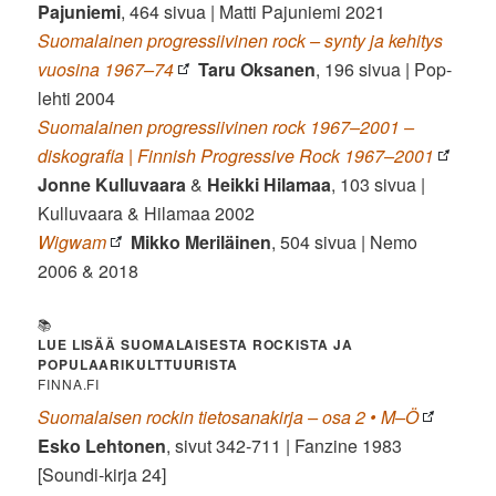
Pajuniemi
, 464 sivua | Matti Pajuniemi 2021
Suomalainen progressiivinen rock – synty ja kehitys
vuosina 1967–74
Taru Oksanen
, 196 sivua | Pop-
lehti 2004
Suomalainen progressiivinen rock 1967–2001 –
diskografia | Finnish Progressive Rock 1967–2001
Jonne Kulluvaara
&
Heikki Hilamaa
, 103 sivua |
Kulluvaara & Hilamaa 2002
Wigwam
Mikko Meriläinen
, 504 sivua | Nemo
2006 & 2018
📚
LUE LISÄÄ SUOMALAISESTA ROCKISTA JA
POPULAARIKULTTUURISTA
FINNA.FI
Suomalaisen rockin tietosanakirja – osa 2 • M–Ö
Esko Lehtonen
, sivut 342-711 | Fanzine 1983
[Soundi-kirja 24]