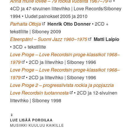
Anna mulle lovee – 79 rockia vuosilta 1967–79
•
4CD ja 47-sivuinen liitevihko | Love Records/Siboney
1994 • Uudet painokset 2005 ja 2010
Parhaita Ottoja
Henrik Otto Donner
• 2CD +
tekstiliite | Siboney 2009
Eteenpäin! – Suomi Jazz 1960–1975
Matti Laipio
• 3CD + tekstiliite
Love Proge – Love Recordsin proge-klassikot 1968–
1979
• 2CD ja liitevihko | Siboney 1996
Love Proge – Love Recordsin proge-klassikot 1968–
1979
• 2CD ja liitevihko | Siboney 1996
Love Proge 2 – progressiivista rockia ja popjazzia
Love Recordsin tuotannosta
• 2CD ja 12-sivuinen
liitevihko | Siboney 1998
📱
LUE LISÄÄ POROILAA
MUSIIKKI KUULUU KAIKILLE