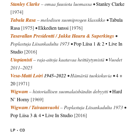
Stanley Clarke
– omaa fuusiota luomassa •
Stanley Clarke
[1974]
Tabula Rasa
– melodisen suomiprogen klassikko •
Tabula
Rasa
[1975]
•
Ekkedien tanssi
[1976]
Tasavallan Presidentti / Jukka Hauru & Superkings
•
Poplastuja Liisankadulta 1973 •
Pop Liisa 1 & 2 • Live In
Studio
[2016]
Utopianisti
– raja-aitoja kaatavaa heittäytymistä • Vuodet
2011–2025
Vesa-Matti Loiri
1945–2022
• Hämäriä tuokiokuvia •
4 +
20
[1971]
Wigwam
– historiallisen suomalaisbändin debyytti •
Hard
N’ Horny
[1969]
Wigwam / Taivaanvuohi
– Poplastuja Liisankadulta 1973 •
Pop Liisa 3 & 4 • Live In Studio
[2016]
LP • CD