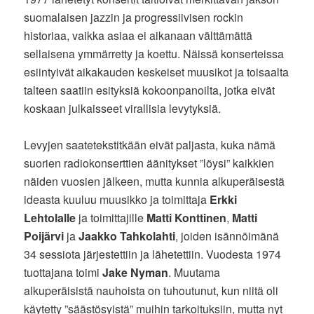
suomalaisen jazzin ja progressiivisen rockin
historiaa, vaikka asiaa ei aikanaan välttämättä
sellaisena ymmärretty ja koettu. Näissä konserteissa
esiintyivät aikakauden keskeiset muusikot ja toisaalta
talteen saatiin esityksiä kokoonpanoilta, jotka eivät
koskaan julkaisseet virallisia levytyksiä.
Levyjen saatetekstitkään eivät paljasta, kuka nämä
suorien radiokonserttien äänitykset ”löysi” kaikkien
näiden vuosien jälkeen, mutta kunnia alkuperäisestä
ideasta kuuluu muusikko ja toimittaja
Erkki
Lehtolalle
ja toimittajille
Matti Konttinen
,
Matti
Poijärvi
ja
Jaakko Tahkolahti
, joiden isännöimänä
34 sessiota järjestettiin ja lähetettiin. Vuodesta 1974
tuottajana toimi
Jake Nyman
. Muutama
alkuperäisistä nauhoista on tuhoutunut, kun niitä oli
käytetty ”säästösyistä” muihin tarkoituksiin, mutta nyt