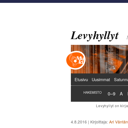
Levyhyllyt
Päävalikko
Etusivu
Uusimmat
Satunn
Hakemist
Hak
HAKEMISTO
0–9
A
4.8.2016
| Kirjoittaja:
Ari Väntä