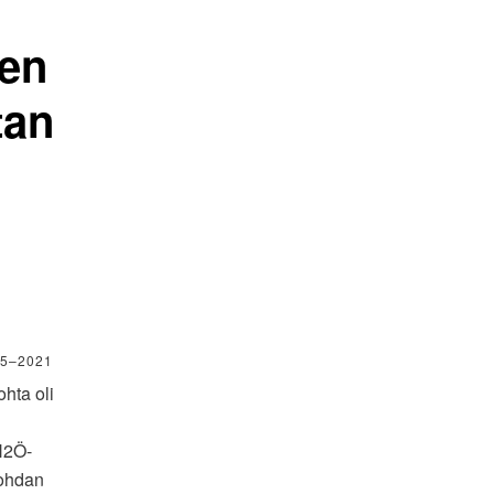
den
tan
5–2021
hta oli
 H2Ö-
kohdan