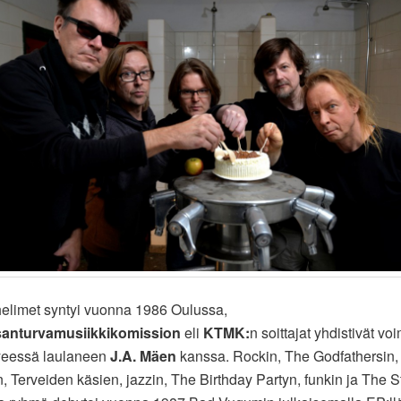
elimet syntyi vuonna 1986 Oulussa,
anturvamusiikkikomission
eli
KTMK:
n soittajat yhdistivät v
yeessä laulaneen
J.A. Mäen
kanssa. Rockin, The Godfathersin,
, Terveiden käsien, jazzin, The Birthday Partyn, funkin ja The 