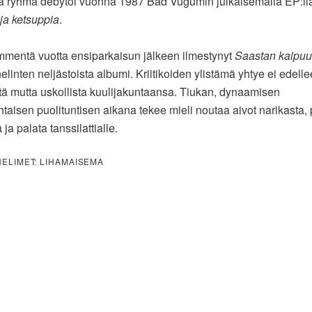
a ryhmä debytoi vuonna 1987 Bad Vugumin julkaisemalla EP:ll
ja ketsuppia
.
mentä vuotta ensiparkaisun jälkeen ilmestynyt
Saastan kaipuu
linten neljästoista albumi. Kriitikoiden ylistämä yhtye ei edel
tä mutta uskollista kuulijakuntaansa. Tiukan, dynaamisen
htaisen puolituntisen aikana tekee mieli noutaa aivot narikasta
a palata tanssilattialle.
ELIMET: LIHAMAISEMA