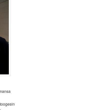
oimansa
Stoogesin