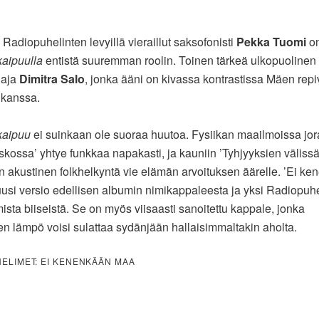
Radiopuhelinten levyillä vieraillut saksofonisti
Pekka Tuomi
on
aipuulla
entistä suuremman roolin. Toinen tärkeä ulkopuolinen
laja
Dimitra Salo
, jonka ääni on kivassa kontrastissa Mäen rep
 kanssa.
kaipuu
ei suinkaan ole suoraa huutoa. Fysiikan maailmoissa jor
iskossa’ yhtye funkkaa napakasti, ja kauniin ’Tyhjyyksien välissä
 akustinen folkhelkyntä vie elämän arvoituksen äärelle. ’Ei k
usi versio edellisen albumin nimikappaleesta ja yksi Radiopuh
mista biiseistä. Se on myös viisaasti sanoitettu kappale, jonka
nen lämpö voisi sulattaa sydänjään hallaisimmaltakin aholta.
ELIMET: EI KENENKÄÄN MAA