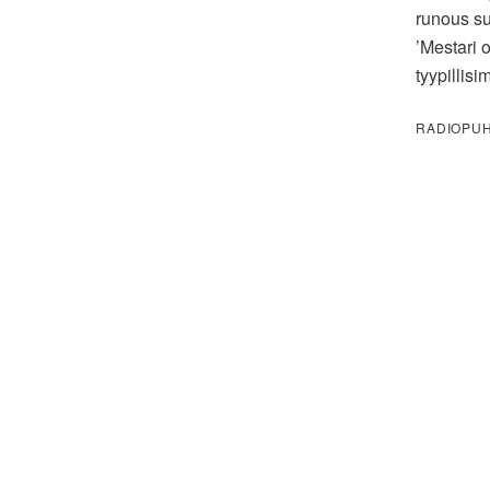
runous su
’Mestari 
tyypillis
RADIOPUH