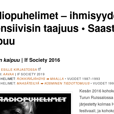
iopuhelimet – ihmisyy
ensiivisin taajuus • Saas
puu
| If Society 2016
n kaipuu
A ESILLE KIRJASTOSSA
I
:
AAVAA
|
IF SOCIETY 2019
HELIMET
:
ROKKIRÄJÄHDYS ➡️ MAALLA
• VUODET 1987–1993
UHELIMET:
MAASÄTEILYÄ ➡️ KOSMINEN TIEDOTTOMUUS
• VUODET 199
Kesän 2016 kohoko
Turun Ruissalossa
järjestetty kolmas
festivaali, ja koho