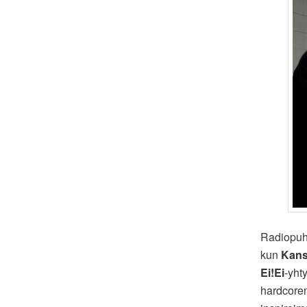
Radiopuh
kun
Kans
Ei!Ei
-yht
hardcoren