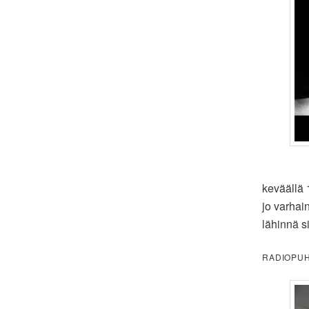
keväällä 
jo varhai
lähinnä s
RADIOPUHE