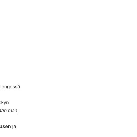
hengessä
rskyn
ään maa
,
nusen
ja