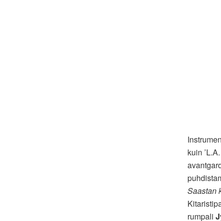
Instrume
kuin ’L.A
avantgard
puhdistam
Saastan 
Kitaristip
rumpali
J