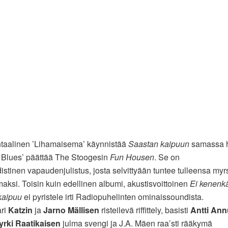
ntaalinen ’Lihamaisema’ käynnistää
Saastan kaipuun
samassa 
. Blues’ päättää The Stoogesin
Fun Housen
. Se on
istinen vapaudenjulistus, josta selvittyään tuntee tulleensa my
aksi. Toisin kuin edellinen albumi, akustisvoittoinen
Ei kenenk
kaipuu
ei pyristele irti Radiopuhelinten ominaissoundista.
ari
Katzin
ja
Jarno Mällisen
risteilevä riffittely, basisti
Antti An
yrki Raatikaisen
julma svengi ja J.A. Mäen raa’sti rääkymä