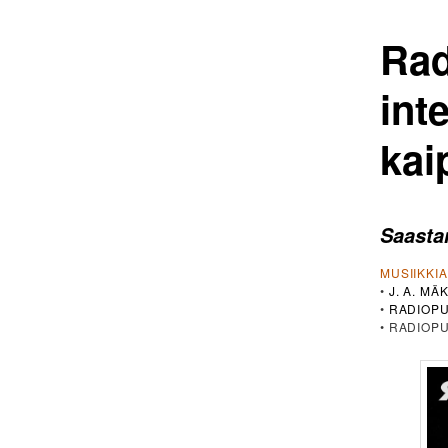
Rad
int
kai
Saasta
MUSIIKKI
•
J. A. MÄK
•
RADIOPU
• RADIOP