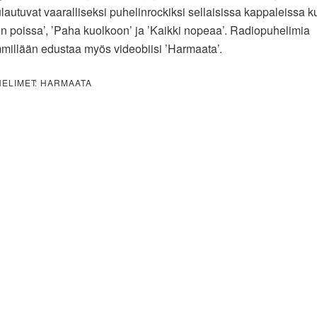
lautuvat vaaralliseksi puhelinrockiksi sellaisissa kappaleissa k
on poissa’, ’Paha kuolkoon’ ja ’Kaikki nopeaa’. Radiopuhelimia
immillään edustaa myös videobiisi ’Harmaata’.
ELIMET: HARMAATA