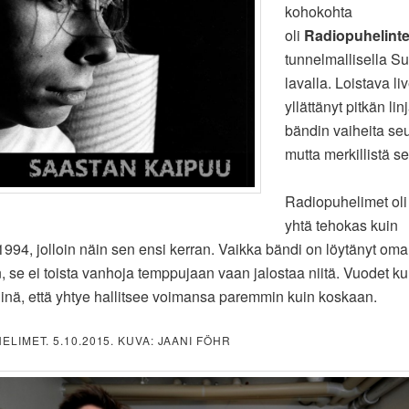
kohokohta
oli
Radiopuhelint
tunnelmallisella Su
lavalla. Loistava li
yllättänyt pitkän lin
bändin vaiheita se
mutta merkillistä se s
Radiopuhelimet oli
yhtä tehokas kuin
1994, jolloin näin sen ensi kerran. Vaikka bändi on löytänyt oma
n, se ei toista vanhoja temppujaan vaan jalostaa niitä. Vuodet k
iinä, että yhtye hallitsee voimansa paremmin kuin koskaan.
LIMET. 5.10.2015. KUVA: JAANI FÖHR