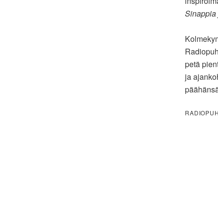
inspiroim
Sinappia 
Kolmekym
Radiopuhe
petä pien
ja ajanko
päähänsä j
RADIOPUH