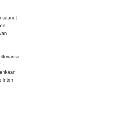
 saanut
 on
ivän
ailevassa
’ -
enenkään
elinten