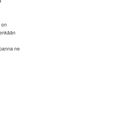
ä
on
leenkään
, panna ne