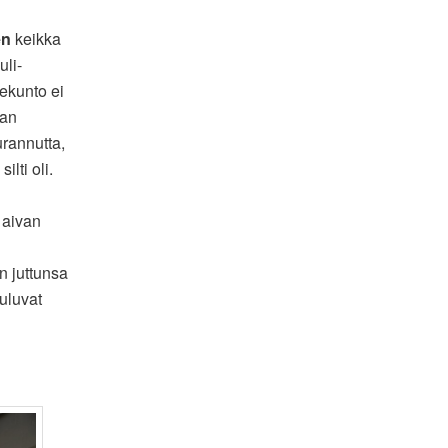
en
keikka
uli-
vekunto ei
jan
urannutta,
ilti oli.
 aivan
n juttunsa
uuluvat