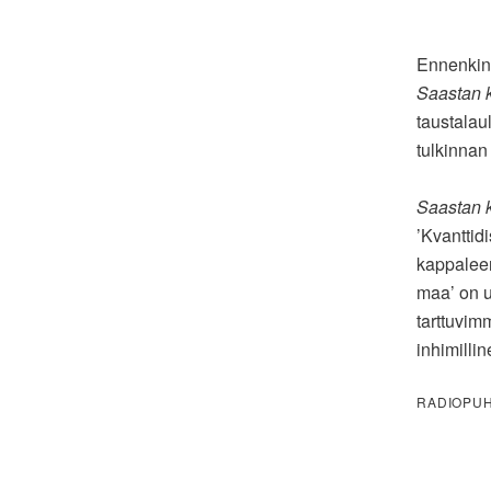
Ennenkin 
Saastan k
taustalau
tulkinnan
Saastan 
’Kvanttid
kappaleen
maa’ on u
tarttuvim
inhimilli
RADIOPUH