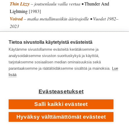
Thin Lizzy
– joutsenlaulu vailla vertaa •
Thunder And
Lightning
[1983]
Voivod
– matka metallimusiikin äärirajoille • Vuodet 1982–
2023
Zero Nine
– suomihevin huipulla •
Intrigue
[1986]
Tietoa sivustolla käytetyistä evästeistä
Käytämme sivustollamme evästeitä kerätäksemme ja
analysoidaksemme sivuston suorituskykyä ja käyttöä,
tarjotaksemme sosiaalisen median ominaisuuksia sekä
parantaaksemme ja räätälöidäksemme sisältöä ja mainoksia.
Lue
lisää
Evästeasetukset
Salli kaikki evästeet
Hyväksy välttämättömät evästeet