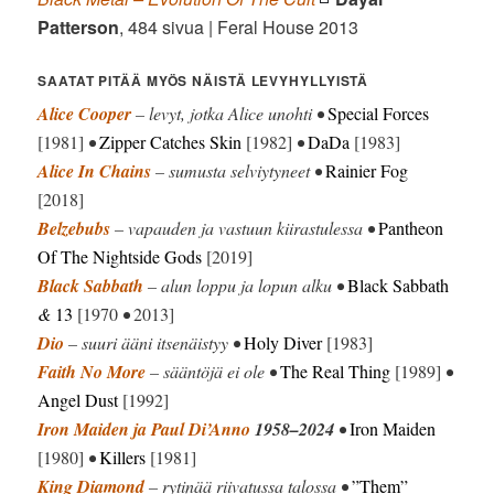
Patterson
, 484 sivua | Feral House 2013
SAATAT PITÄÄ MYÖS NÄISTÄ LEVYHYLLYISTÄ
Alice Cooper
– levyt, jotka Alice unohti •
Special Forces
[1981]
•
Zipper Catches Skin
[1982]
•
DaDa
[1983]
Alice In Chains
– sumusta selviytyneet •
Rainier Fog
[2018]
Belzebubs
– vapauden ja vastuun kiirastulessa •
Pantheon
Of The Nightside Gods
[2019]
Black Sabbath
– alun loppu ja lopun alku •
Black Sabbath
&
13
[1970
•
2013]
Dio
– suuri ääni itsenäistyy •
Holy Diver
[1983]
Faith No More
– sääntöjä ei ole •
The Real Thing
[1989]
•
Angel Dust
[1992]
Iron Maiden ja Paul Di’Anno
1958–2024
•
Iron Maiden
[1980]
•
Killers
[1981]
King Diamond
– rytinää riivatussa talossa •
”Them”