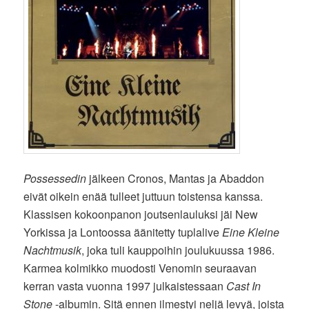
Possessedin
jälkeen Cronos, Mantas ja Abaddon
eivät oikein enää tulleet juttuun toistensa kanssa.
Klassisen kokoonpanon joutsenlauluksi jäi New
Yorkissa ja Lontoossa äänitetty tuplalive
Eine Kleine
Nachtmusik
, joka tuli kauppoihin joulukuussa 1986.
Karmea kolmikko muodosti Venomin seuraavan
kerran vasta vuonna 1997 julkaistessaan
Cast In
Stone
-albumin. Sitä ennen ilmestyi neljä levyä, joista