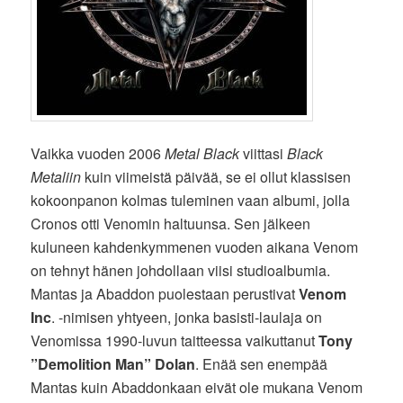
Vaikka vuoden 2006
Metal Black
viittasi
Black
Metaliin
kuin viimeistä päivää, se ei ollut klassisen
kokoonpanon kolmas tuleminen vaan albumi, jolla
Cronos otti Venomin haltuunsa. Sen jälkeen
kuluneen kahdenkymmenen vuoden aikana Venom
on tehnyt hänen johdollaan viisi studioalbumia.
Mantas ja Abaddon puolestaan perustivat
Venom
Inc
. -nimisen yhtyeen, jonka basisti-laulaja on
Venomissa 1990-luvun taitteessa vaikuttanut
Tony
”Demolition Man” Dolan
. Enää sen enempää
Mantas kuin Abaddonkaan eivät ole mukana Venom