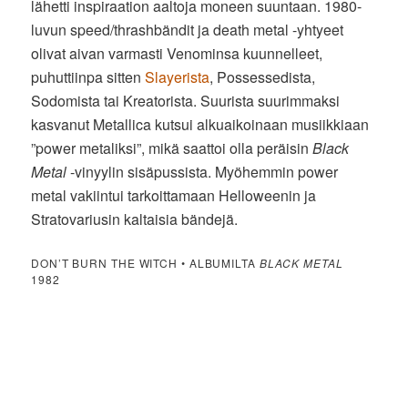
lähetti inspiraation aaltoja moneen suuntaan. 1980-
luvun speed/thrashbändit ja death metal -yhtyeet
olivat aivan varmasti Venominsa kuunnelleet,
puhuttiinpa sitten
Slayerista
, Possessedista,
Sodomista tai Kreatorista. Suurista suurimmaksi
kasvanut Metallica kutsui alkuaikoinaan musiikkiaan
”power metaliksi”, mikä saattoi olla peräisin
Black
Metal
-vinyylin sisäpussista. Myöhemmin power
metal vakiintui tarkoittamaan Helloweenin ja
Stratovariusin kaltaisia bändejä.
DON’T BURN THE WITCH • ALBUMILTA
BLACK METAL
1982