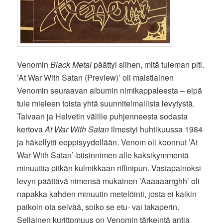
Venomin
Black Metal
päättyi siihen, mitä tuleman piti.
’At War With Satan (Preview)’ oli maistiainen
Venomin seuraavan albumin nimikappaleesta – eipä
tule mieleen toista yhtä suunnitelmallista levytystä.
Taivaan ja Helvetin välille puhjenneesta sodasta
kertova
At War With Satan
ilmestyi huhtikuussa 1984
ja häkellytti eeppisyydellään. Venom oli koonnut ’At
War With Satan’-biisinnimen alle kaksikymmentä
minuuttia pitkän kulmikkaan riffinipun. Vastapainoksi
levyn päättävä nimensä mukainen ’Aaaaaarrghh’ oli
napakka kahden minuutin metelöinti, josta ei kaikin
paikoin ota selvää, soiko se etu- vai takaperin.
Sellainen kurittomuus on Venomin tärkeintä antia