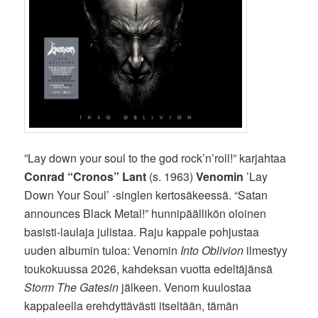
”Lay down your soul to the god rock’n’roll!” karjahtaa
Conrad “Cronos” Lant
(s. 1963)
Venomin
’Lay
Down Your Soul’ -singlen kertosäkeessä. “Satan
announces Black Metal!” hunnipäällikön oloinen
basisti-laulaja julistaa. Raju kappale pohjustaa
uuden albumin tuloa: Venomin
Into Oblivion
ilmestyy
toukokuussa 2026, kahdeksan vuotta edeltäjänsä
Storm The Gatesin
jälkeen. Venom kuulostaa
kappaleella erehdyttävästi itseltään, tämän