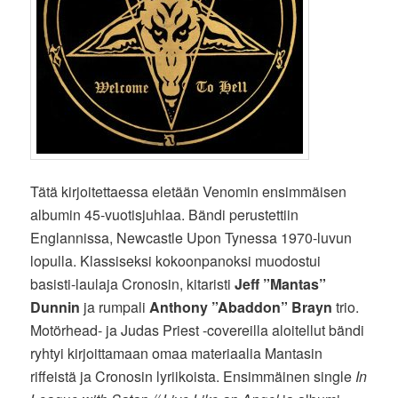
Tätä kirjoitettaessa eletään Venomin ensimmäisen
albumin 45-vuotisjuhlaa. Bändi perustettiin
Englannissa, Newcastle Upon Tynessa 1970-luvun
lopulla. Klassiseksi kokoonpanoksi muodostui
basisti-laulaja Cronosin, kitaristi
Jeff ”Mantas”
Dunnin
ja rumpali
Anthony ”Abaddon” Brayn
trio.
Motörhead- ja Judas Priest -covereilla aloitellut bändi
ryhtyi kirjoittamaan omaa materiaalia Mantasin
riffeistä ja Cronosin lyriikoista. Ensimmäinen single
In