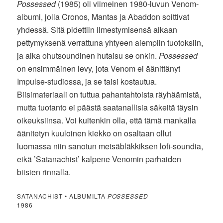
Possessed
(1985) oli viimeinen 1980-luvun Venom-
albumi, jolla Cronos, Mantas ja Abaddon soittivat
yhdessä. Sitä pidettiin ilmestymisensä aikaan
pettymyksenä verrattuna yhtyeen aiempiin tuotoksiin,
ja aika ohutsoundinen hutaisu se onkin.
Possessed
on ensimmäinen levy, jota Venom ei äänittänyt
Impulse-studiossa, ja se taisi kostautua.
Biisimateriaali on tuttua pahantahtoista räyhäämistä,
mutta tuotanto ei päästä saatanallisia säkeitä täysin
oikeuksiinsa. Voi kuitenkin olla, että tämä mankalla
äänitetyn kuuloinen kiekko on osaltaan ollut
luomassa niin sanotun metsäbläkkiksen lofi-soundia,
eikä ’Satanachist’ kalpene Venomin parhaiden
biisien rinnalla.
SATANACHIST • ALBUMILTA
POSSESSED
1986