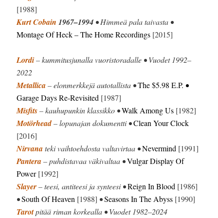
[1988]
Kurt Cobain
1967–1994
• Himmeä pala taivasta •
Montage Of Heck
– The Home Recordings
[2015]
Lordi
– kummitusjunalla vuoristoradalle • Vuodet 1992–
2022
Metallica
– elonmerkkejä autotallista •
The $5.98 E.P.
•
Garage Days Re-Revisited
[1987]
Misfits
– kauhupunkin klassikko •
Walk Among Us
[1982]
Motörhead
– lopunajan dokumentti •
Clean Your Clock
[2016]
Nirvana
teki vaihtoehdosta valtavirtaa •
Nevermind
[1991]
Pantera
– puhdistavaa väkivaltaa •
Vulgar Display Of
Power
[1992]
Slayer
– teesi, antiteesi ja synteesi •
Reign In Blood
[1986]
•
South Of Heaven
[1988]
•
Seasons In The Abyss
[1990]
Tarot
pitää riman korkealla • Vuodet 1982–2024