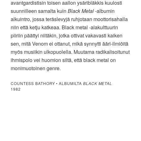
avantgardistisin toisen aallon ysäribläkkis kuulosti
suunnilleen samalta kuin
Black Metal
-albumin
alkuintro, jossa teräslevyjä ruhjotaan moottorisahalla
niin että ketju katkeaa. Black metal -alakulttuurin
piiriin päättyi niitäkin, jotka ottivat vakavasti kaiken
sen, mitä Venom ei ottanut, mikä synnytti ääri-ilmiöitä
myös musiikin ulkopuolella. Muutama radikalisoitunut
ihmispolo vei huomion siltä, että black metal on
monimuotoinen genre.
COUNTESS BATHORY • ALBUMILTA
BLACK METAL
1982