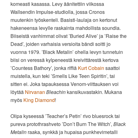
komeasti kasassa. Levy äänitettiin viikossa
Wallsendin Impulse-studiolla, jossa Cronos
muutenkin työskenteli. Basisti-laulaja on kertonut
hakeneensa levylle raskainta mahdollista soundia.
Biiseistä vanhimmat olivat ’Buried Alive’ ja ’Raise the
Dead’, joiden varhaisia versioita bändi soitti jo
vuonna 1979. ’Black Metalin’ ohella levyn tunnetuin
biisi on veressä kylpeneestä kreivittärestä kertova
’Countess Bathory’, jonka riffiä
Kurt Cobain
saattoi
muistella, kun teki ’Smells Like Teen Spiritin’, tai
sitten ei. Joka tapauksessa Venom-viittauksen voi
löytää
Nirvanan
Bleachin
kansikuvastakin. Mukana
myös
King Diamond
!
Olipa kyseessä ’Teacher’s Petin’ rivo bluesrock tai
pureva protothrashveto ’Don’t Burn The Witch’,
Black
Metalin
raaka, synkkä ja hupaisa punkhevimetalli