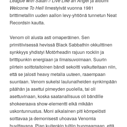
League with Satan // Live Like an Angel
ja albumi
Welcome To Hell
ilmestyivät vuonna 1981
brittimetallin uuden aallon levy-yhtiönä tunnetun Neat
Recordsin kautta.
Venom oli alusta asti omaperäinen. Sen
primitiivisessä hevissä Black Sabbathin okkulttinen
synkkyys yhdistyi Motörheadin rajuun rockiin ja
brittipunkin energiaan ja ilmaisuvoimaan. Suurin
piirtein soittotaitoinen bändi sekoitti vaikutteitaan niin,
että se jalosti heavy metalia uuteen, raaempaan
suuntaan. Venom sukelsi laulunaiheiden synkimpään
päähän ja asettui pimeyden puolella, tai oli
asettuvinaan, koska saatanallisuus oli bändille
shokeeraava show-elementti eikä mikään
uskontunnustus. Moni aikalainen piti kömpelösti
soittavaa ja demonisesti uhoavaa Venomia
huvittavana. Pian kuitenkin tultiin huomaamaan, että