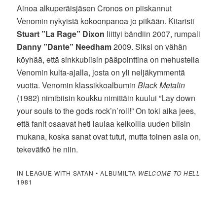
Ainoa alkuperäisjäsen Cronos on piiskannut
Venomin nykyistä kokoonpanoa jo pitkään. Kitaristi
Stuart ”La Rage” Dixon
liittyi bändiin 2007, rumpali
Danny ”Dante” Needham
2009. Siksi on vähän
köyhää, että sinkkubiisin pääpointtina on mehustella
Venomin kulta-ajalla, josta on yli neljäkymmentä
vuotta. Venomin klassikkoalbumin
Black Metalin
(1982) nimibiisin koukku nimittäin kuului ”Lay down
your souls to the gods rock’n’roll!” On toki aika jees,
että fanit osaavat heti laulaa keikoilla uuden biisin
mukana, koska sanat ovat tutut, mutta toinen asia on,
tekevätkö he niin.
IN LEAGUE WITH SATAN • ALBUMILTA
WELCOME TO HELL
1981