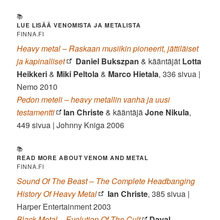
📚
LUE LISÄÄ VENOMISTA JA METALISTA
FINNA.FI
Heavy metal – Raskaan musiikin pioneerit, jättiläiset
ja kapinalliset
Daniel Bukszpan
& kääntäjät
Lotta
Heikkeri
&
Miki
Peltola
&
Marco
Hietala
, 336 sivua |
Nemo 2010
Pedon meteli – heavy metallin vanha ja uusi
testamentti
Ian Christe
& kääntäjä
Jone Nikula
,
449 sivua | Johnny Kniga 2006
📚
READ MORE ABOUT VENOM AND METAL
FINNA.FI
Sound Of The Beast – The Complete Headbanging
History Of Heavy Metal
Ian Christe
, 385 sivua |
Harper Entertainment 2003
Black Metal – Evolution Of The Cult
Dayal