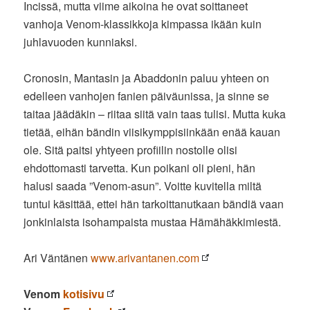
Incissä, mutta viime aikoina he ovat soittaneet
vanhoja Venom-klassikkoja kimpassa ikään kuin
juhlavuoden kunniaksi.
Cronosin, Mantasin ja Abaddonin paluu yhteen on
edelleen vanhojen fanien päiväunissa, ja sinne se
taitaa jäädäkin – riitaa siitä vain taas tulisi. Mutta kuka
tietää, eihän bändin viisikymppisiinkään enää kauan
ole. Sitä paitsi yhtyeen profiilin nostolle olisi
ehdottomasti tarvetta. Kun poikani oli pieni, hän
halusi saada ”Venom-asun”. Voitte kuvitella miltä
tuntui käsittää, ettei hän tarkoittanutkaan bändiä vaan
jonkinlaista isohampaista mustaa Hämähäkkimiestä.
Ari Väntänen
www.arivantanen.com
Venom
kotisivu