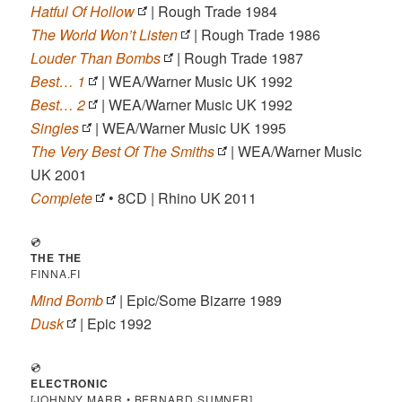
Hatful Of Hollow
| Rough Trade 1984
The World Won’t Listen
| Rough Trade 1986
Louder Than Bombs
| Rough Trade 1987
Best… 1
| WEA/Warner Music UK 1992
Best… 2
| WEA/Warner Music UK 1992
Singles
| WEA/Warner Music UK 1995
The Very Best Of The Smiths
| WEA/Warner Music
UK 2001
Complete
• 8CD | Rhino UK 2011
💿
THE THE
FINNA.FI
Mind Bomb
| Epic/Some Bizarre 1989
Dusk
| Epic 1992
💿
ELECTRONIC
[JOHNNY MARR • BERNARD SUMNER]