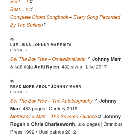
Best… 1
Best… 2
Complete Chord Songbook – Every Song Recorded
By The Smiths
📚
LUE LISÄÄ JOHNNY MARRISTA
FINNA.FI
Set The Boy Free – Omaelämäkerta
Johnny Marr
& kääntäjä
Antti Nylén
, 432 sivua | Like 2017
📚
READ MORE ABOUT JOHNNY MARR
FINNA.FI
Set The Boy Free – The Autobiography
Johnny
Marr
, 453 pages | Century 2016
Morrissey & Marr – The Severed Alliance
Johnny
Rogan
&
Chris Charlesworth
, 352 pages | Omnibus
Press 1992 • Uusi painos 2012