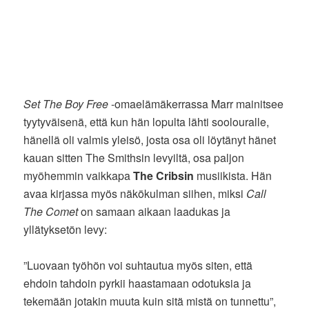
Set The Boy Free
-omaelämäkerrassa Marr mainitsee
tyytyväisenä, että kun hän lopulta lähti soolouralle,
hänellä oli valmis yleisö, josta osa oli löytänyt hänet
kauan sitten The Smithsin levyiltä, osa paljon
myöhemmin vaikkapa
The Cribsin
musiikista. Hän
avaa kirjassa myös näkökulman siihen, miksi
Call
The Comet
on samaan aikaan laadukas ja
yllätyksetön levy:
”Luovaan työhön voi suhtautua myös siten, että
ehdoin tahdoin pyrkii haastamaan odotuksia ja
tekemään jotakin muuta kuin sitä mistä on tunnettu”,