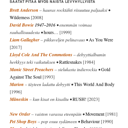
SAATAT PITÄÄ MYÖS NÄISTÄ LEVYHYLLYISTÄ
Brett Anderson
– hauras rocktähti riisuutuu paljaaksi •
Wilderness
[2008]
David Bowie
1947–2016
• enemmän voimaa
rauhallisuudesta •
hours…
[1999]
Liam Gallagher
– pikkuveljen pelinavaus •
As You Were
[2017]
Lloyd Cole And The Commotions
– debyyttialbumin
herkkyys teki vaikutuksen •
Rattlesnakes
[1984]
Manic Street Preachers
– sielukasta indierockia •
Gold
Against The Soul
[1993]
Marion
– täyteen ladattu debyytti •
This World And Body
[1996]
Måneskin
– kun kisat on kisailtu •
RUSH!
[2023]
New Order
– vaiston varassa eteenpäin •
Movement
[1981]
Pet Shop Boys
– pop osuu sydämeen •
Behaviour
[1990]