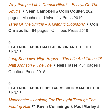
Why Pamper Life’s Complexities? – Essays On The
Smiths
Sean Campbell
&
Colin Coulter
, 262
pages | Manchester University Press 2010
Tales Of The Smiths – A Graphic Biography
Con
Chrisoulis
, 464 pages | Omnibus Press 2018
📚
READ MORE ABOUT MATT JOHNSON AND THE THE
FINNA.FI
Long Shadows, High Hopes – The Life And Times Of
Matt Johnson & The The
Neil Fraser
, 464 pages |
Omnibus Press 2018
📚
READ MORE ABOUT
POPULAR MUSIC IN MANCHESTER
FINNA.FI
Manchester – Looking For The Light Through The
Pouring Rain
Kevin Cummings
&
Paul Morley
&