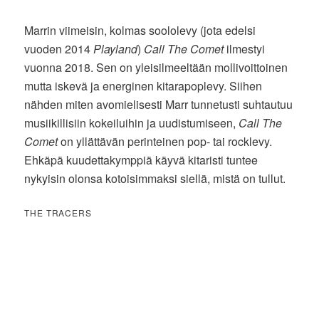
Marrin viimeisin, kolmas soololevy (jota edelsi
vuoden 2014
Playland
)
Call The Comet
ilmestyi
vuonna 2018. Sen on yleisilmeeltään mollivoittoinen
mutta iskevä ja energinen kitarapoplevy. Siihen
nähden miten avomielisesti Marr tunnetusti suhtautuu
musiikillisiin kokeiluihin ja uudistumiseen,
Call The
Comet
on yllättävän perinteinen pop- tai rocklevy.
Ehkäpä kuudettakymppiä käyvä kitaristi tuntee
nykyisin olonsa kotoisimmaksi siellä, mistä on tullut.
THE TRACERS