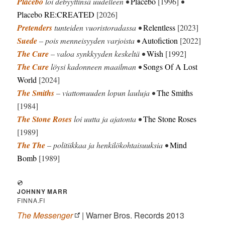
Placebo
loi debyyttinsä uudelleen •
Placebo
[1996]
•
Placebo RE:CREATED
[2026]
Pretenders
tunteiden vuoristoradassa •
Relentless
[2023]
Suede
– pois menneisyyden varjoista •
Autofiction
[2022]
The Cure
– valoa synkkyyden keskeltä •
Wish
[1992]
The Cure
löysi kadonneen maailman •
Songs Of A Lost
World
[2024]
The Smiths
– viattomuuden lopun lauluja •
The Smiths
[1984]
The Stone Roses
loi uutta ja ajatonta •
The Stone Roses
[1989]
The The
– politiikkaa ja henkilökohtaisuuksia •
Mind
Bomb
[1989]
💿
JOHNNY MARR
FINNA.FI
The Messenger
| Warner Bros. Records 2013