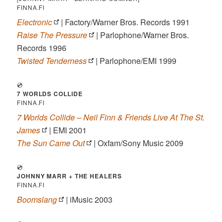
FINNA.FI
Electronic
| Factory/Warner Bros. Records 1991
Raise The Pressure
| Parlophone/Warner Bros.
Records 1996
Twisted Tenderness
| Parlophone/EMI 1999
💿
7 WORLDS COLLIDE
FINNA.FI
7 Worlds Collide – Neil Finn & Friends Live At The St.
James
| EMI 2001
The Sun Came Out
| Oxfam/Sony Music 2009
💿
JOHNNY MARR + THE HEALERS
FINNA.FI
Boomslang
| iMusic 2003