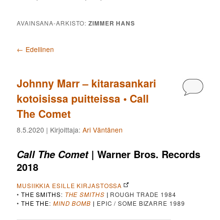
AVAINSANA-ARKISTO:
ZIMMER HANS
Artikkelien selaus
←
Edellinen
Johnny Marr – kitarasankari
Kommen
kotoisissa puitteissa • Call
The Comet
8.5.2020
| Kirjoittaja:
Ari Väntänen
| Warner Bros. Records
Call The Comet
2018
MUSIIKKIA ESILLE KIRJASTOSSA
•
THE SMITHS
:
THE SMITHS
|
ROUGH TRADE 1984
•
THE THE
:
MIND BOMB
|
EPIC / SOME BIZARRE 1989