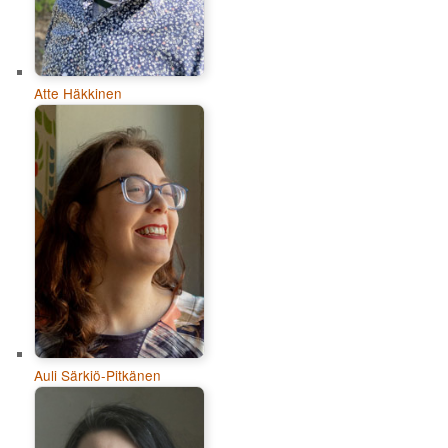
Atte Häkkinen
Auli Särkiö-Pitkänen