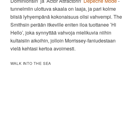
Dominionsin’ ja ’Actor Attractorin’
Depeche Mode
-
tunnelmiin ulottuva skaala on laaja, ja pari kolme
biisiä lyhyempänä kokonaisuus olisi vahvempi. The
Smithsin perään itkeville eniten iloa tuottanee ’Hi
Hello’, joka synnyttää vahvoja mielikuvia niihin
kultaisiin aikoihin, jolloin Morrissey-faniudestaan
vielä kehtasi kertoa avoimesti.
WALK INTO THE SEA