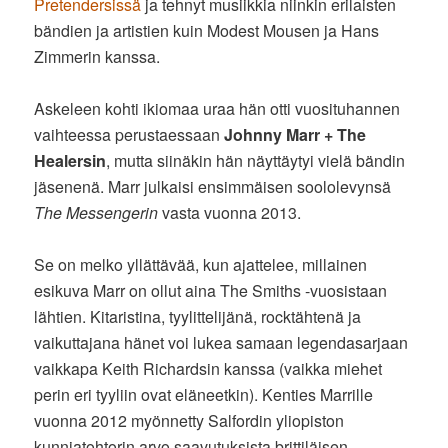
Pretendersissä
ja tehnyt musiikkia niinkin erilaisten
bändien ja artistien kuin Modest Mousen ja Hans
Zimmerin kanssa.
Askeleen kohti ikiomaa uraa hän otti vuosituhannen
vaihteessa perustaessaan
Johnny Marr + The
Healersin
, mutta siinäkin hän näyttäytyi vielä bändin
jäsenenä. Marr julkaisi ensimmäisen soololevynsä
The Messengerin
vasta vuonna 2013.
Se on melko yllättävää, kun ajattelee, millainen
esikuva Marr on ollut aina The Smiths -vuosistaan
lähtien. Kitaristina, tyylittelijänä, rocktähtenä ja
vaikuttajana hänet voi lukea samaan legendasarjaan
vaikkapa Keith Richardsin kanssa (vaikka miehet
perin eri tyyliin ovat eläneetkin). Kenties Marrille
vuonna 2012 myönnetty Salfordin yliopiston
kunniatohtorin arvo saavutuksista brittiläisen