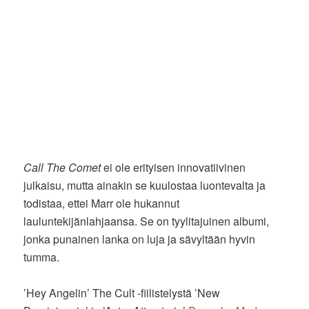
Call The Comet
ei ole erityisen innovatiivinen
julkaisu, mutta ainakin se kuulostaa luontevalta ja
todistaa, ettei Marr ole hukannut
lauluntekijänlahjaansa. Se on tyylitajuinen albumi,
jonka punainen lanka on luja ja sävyltään hyvin
tumma.
’Hey Angelin’ The Cult -fiilistelystä ’New