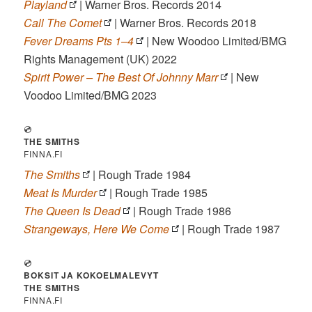
Playland
| Warner Bros. Records 2014
Call The Comet
| Warner Bros. Records 2018
Fever Dreams Pts 1–4
| New Woodoo Limited/BMG
Rights Management (UK) 2022
Spirit Power – The Best Of Johnny Marr
| New
Voodoo Limited/BMG 2023
💿
THE SMITHS
FINNA.FI
The Smiths
| Rough Trade 1984
Meat Is Murder
| Rough Trade 1985
The Queen Is Dead
| Rough Trade 1986
Strangeways, Here We Come
| Rough Trade 1987
💿
BOKSIT JA KOKOELMALEVYT
THE SMITHS
FINNA.FI