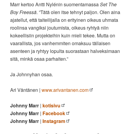
Marr kertoo Antti Nylénin suomentamassa
Set The
Boy Freessä
. ”Tätä olen itse tehnyt paljon. Olen aina
ajatellut, että taiteilijalla on erityinen oikeus uhmata
roolinsa vangiksi joutumista, oikeus ryhtyä niin
kokeellisiin projekteihin kuin mieli tekee. Mutta on
vaarallista, jos vanhemmiten omaksuu tällaisen
asenteen ja ryhtyy lopulta suorastaan halveksimaan
sitä, minkä osaa parhaiten.”
Ja Johnnyhan osaa.
Ari Väntänen |
www.arivantanen.com
Johnny Marr
|
kotisivu
Johnny Marr
|
Facebook
Johnny Marr
|
Instagram