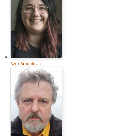
Azra Arnautović