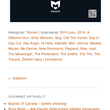
Kategoriat:
Yleinen
|
Avainsanat:
2010-luku
,
2018
,
A
Different Gun
,
Actor Attractor
,
Bug
,
Call The Comet
,
Day In
Day Out
,
Hey Angel
,
Hi Hello
,
kitaristit
,
Marr Johnny
,
Modest
Mouse
,
My Eternal
,
New Dominions
,
Playland
,
Rise
,
rock
,
The Messenger
,
The Pretenders
,
The Smiths
,
The The
,
The
Tracers
,
Zimmer Hans
|
Kommentoi
Artikkelien selaus
←
Edellinen
UUSIMMAT ARTIKKELIT
Boards Of Canada – ljudets arkeologi
Roxy Music – ilkikurisesta taiderockista viileään eleganssiin