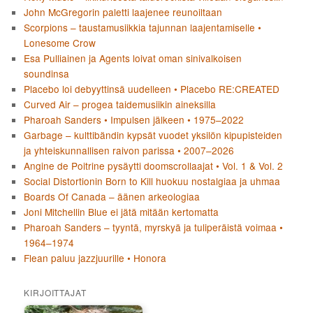
John McGregorin paletti laajenee reunoiltaan
Scorpions – taustamusiikkia tajunnan laajentamiselle •
Lonesome Crow
Esa Pulliainen ja Agents loivat oman sinivalkoisen
soundinsa
Placebo loi debyyttinsä uudelleen • Placebo RE:CREATED
Curved Air – progea taidemusiikin aineksilla
Pharoah Sanders • Impulsen jälkeen • 1975–2022
Garbage – kulttibändin kypsät vuodet yksilön kipupisteiden
ja yhteiskunnallisen raivon parissa • 2007–2026
Angine de Poitrine pysäytti doomscrollaajat • Vol. 1 & Vol. 2
Social Distortionin Born to Kill huokuu nostalgiaa ja uhmaa
Boards Of Canada – äänen arkeologiaa
Joni Mitchellin Blue ei jätä mitään kertomatta
Pharoah Sanders – tyyntä, myrskyä ja tuliperäistä voimaa •
1964–1974
Flean paluu jazzjuurille • Honora
KIRJOITTAJAT