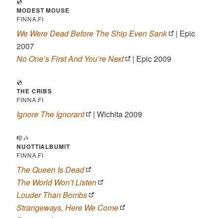
💿
MODEST MOUSE
FINNA.FI
We Were Dead Before The Ship Even Sank
| Epic
2007
No One’s First And You’re Next
| Epic 2009
💿
THE CRIBS
FINNA.FI
Ignore The Ignorant
| Wichita 2009
🎼🎶
NUOTTIALBUMIT
FINNA.FI
The Queen Is Dead
The World Won’t Listen
Louder Than Bombs
Strangeways, Here We Come