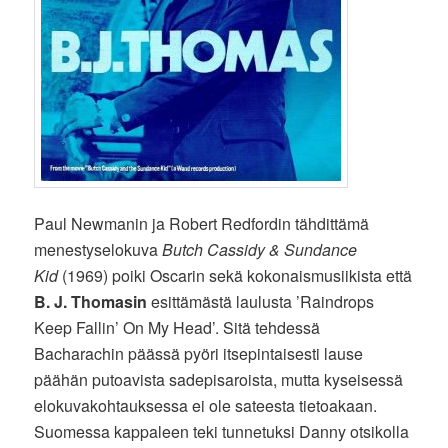
Paul Newmanin ja Robert Redfordin tähdittämä
menestyselokuva
Butch Cassidy & Sundance
Kid
(1969) poiki Oscarin sekä kokonaismusiikista että
B. J. Thomasin
esittämästä laulusta ’Raindrops
Keep Fallin’ On My Head’. Sitä tehdessä
Bacharachin päässä pyöri itsepintaisesti lause
päähän putoavista sadepisaroista, mutta kyseisessä
elokuvakohtauksessa ei ole sateesta tietoakaan.
Suomessa kappaleen teki tunnetuksi Danny otsikolla