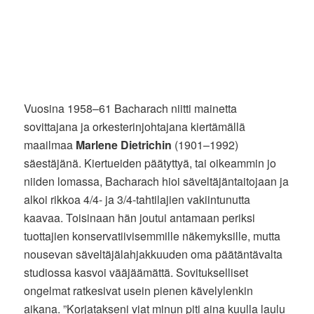
Vuosina 1958–61 Bacharach niitti mainetta
sovittajana ja orkesterinjohtajana kiertämällä
maailmaa
Marlene Dietrichin
(1901–1992)
säestäjänä. Kiertueiden päätyttyä, tai oikeammin jo
niiden lomassa, Bacharach hioi säveltäjäntaitojaan ja
alkoi rikkoa 4/4- ja 3/4-tahtilajien vakiintunutta
kaavaa. Toisinaan hän joutui antamaan periksi
tuottajien konservatiivisemmille näkemyksille, mutta
nousevan säveltäjälahjakkuuden oma päätäntävalta
studiossa kasvoi vääjäämättä. Sovitukselliset
ongelmat ratkesivat usein pienen kävelylenkin
aikana. ”Korjatakseni viat minun piti aina kuulla laulu