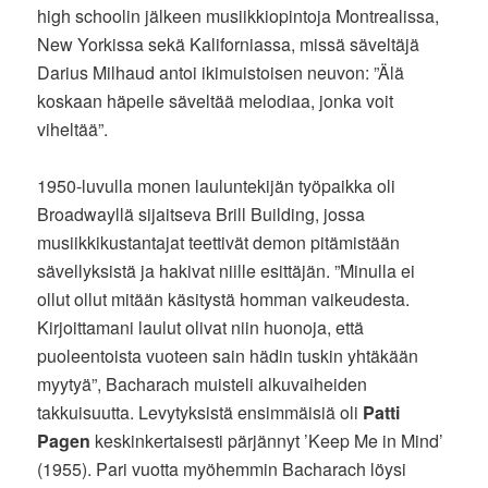
high schoolin jälkeen musiikkiopintoja Montrealissa,
New Yorkissa sekä Kaliforniassa, missä säveltäjä
Darius Milhaud antoi ikimuistoisen neuvon: ”Älä
koskaan häpeile säveltää melodiaa, jonka voit
viheltää”.
1950-luvulla monen lauluntekijän työpaikka oli
Broadwayllä sijaitseva Brill Building, jossa
musiikkikustantajat teettivät demon pitämistään
sävellyksistä ja hakivat niille esittäjän. ”Minulla ei
ollut ollut mitään käsitystä homman vaikeudesta.
Kirjoittamani laulut olivat niin huonoja, että
puoleentoista vuoteen sain hädin tuskin yhtäkään
myytyä”, Bacharach muisteli alkuvaiheiden
takkuisuutta. Levytyksistä ensimmäisiä oli
Patti
Pagen
keskinkertaisesti pärjännyt ’Keep Me in Mind’
(1955). Pari vuotta myöhemmin Bacharach löysi