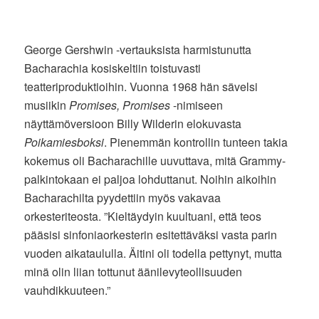
George Gershwin -vertauksista harmistunutta
Bacharachia kosiskeltiin toistuvasti
teatteriproduktioihin. Vuonna 1968 hän sävelsi
musiikin
Promises, Promises
-nimiseen
näyttämöversioon Billy Wilderin elokuvasta
Poikamiesboksi
. Pienemmän kontrollin tunteen takia
kokemus oli Bacharachille uuvuttava, mitä Grammy-
palkintokaan ei paljoa lohduttanut. Noihin aikoihin
Bacharachilta pyydettiin myös vakavaa
orkesteriteosta. ”Kieltäydyin kuultuani, että teos
pääsisi sinfoniaorkesterin esitettäväksi vasta parin
vuoden aikataululla. Äitini oli todella pettynyt, mutta
minä olin liian tottunut äänilevyteollisuuden
vauhdikkuuteen.”