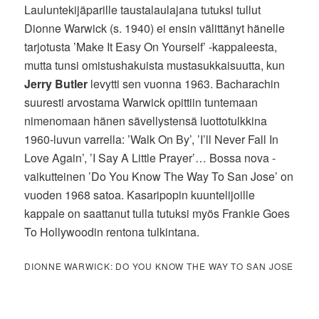
Lauluntekijäparille taustalaulajana tutuksi tullut
Dionne Warwick (s. 1940) ei ensin välittänyt hänelle
tarjotusta ’Make It Easy On Yourself’ -kappaleesta,
mutta tunsi omistushakuista mustasukkaisuutta, kun
Jerry Butler
levytti sen vuonna 1963. Bacharachin
suuresti arvostama Warwick opittiin tuntemaan
nimenomaan hänen sävellystensä luottotulkkina
1960-luvun varrella: ’Walk On By’, ’I’ll Never Fall In
Love Again’, ’I Say A Little Prayer’… Bossa nova -
vaikutteinen ’Do You Know The Way To San Jose’ on
vuoden 1968 satoa. Kasaripopin kuuntelijoille
kappale on saattanut tulla tutuksi myös Frankie Goes
To Hollywoodin rentona tulkintana.
DIONNE WARWICK: DO YOU KNOW THE WAY TO SAN JOSE