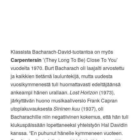
Klassista Bacharach-David-tuotantoa on myös
Carpentersin
’(They Long To Be) Close To You’
vuodelta 1970. Burt Bacharach oli laajalti arvostettu
ja kaikkien tietämä lauluntekijä, mutta uudesta
vuosikymmenestä tuli huomattavasti edeltäjäänsä
ankeampi hänen urallaan.
Lost Horizon
(1973),
järkyttävän huono musikaaliversio Frank Capran
utopiakuvauksesta
Sininen kuu
(1937), oli
Bacharachille niin negatiivinen kokemus, että hän tuli
kiukuspäissään lopettaneeksi yhteistyön Hal Davidin
kanssa. ”En puhunut hänelle kymmeneen vuoteen.