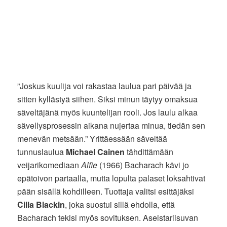
”Joskus kuulija voi rakastaa laulua pari päivää ja
sitten kyllästyä siihen. Siksi minun täytyy omaksua
säveltäjänä myös kuuntelijan rooli. Jos laulu alkaa
sävellysprosessin aikana nujertaa minua, tiedän sen
menevän metsään.” Yrittäessään säveltää
tunnuslaulua
Michael Cainen
tähdittämään
veijarikomediaan
Alfie
(1966) Bacharach kävi jo
epätoivon partaalla, mutta lopulta palaset loksahtivat
pään sisällä kohdilleen. Tuottaja valitsi esittäjäksi
Cilla Blackin
, joka suostui sillä ehdolla, että
Bacharach tekisi myös sovituksen. Aseistariisuvan