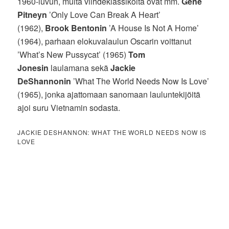
1960-luvun, muita viihdeklassikoita ovat mm.
Gene
Pitneyn
’Only Love Can Break A Heart’
(1962),
Brook Bentonin
’A House Is Not A Home’
(1964), parhaan elokuvalaulun Oscarin voittanut
’What’s New Pussycat’ (1965)
Tom
Jonesin
laulamana sekä
Jackie
DeShannonin
’What The World Needs Now Is Love’
(1965), jonka ajattomaan sanomaan lauluntekijöitä
ajoi suru Vietnamin sodasta.
JACKIE DESHANNON: WHAT THE WORLD NEEDS NOW IS
LOVE