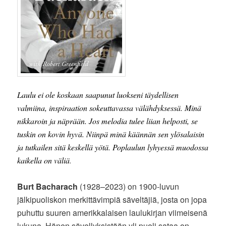
Laulu ei ole koskaan saapunut luokseni täydellisen
valmiina, inspiraation sokeuttavassa välähdyksessä. Minä
nikkaroin ja näprään. Jos melodia tulee liian helposti, se
tuskin on kovin hyvä. Niinpä minä käännän sen ylösalaisin
ja tutkailen sitä keskellä yötä. Poplaulun lyhyessä muodossa
kaikella on väliä
.
Burt Bacharach
(1928–2023) on 1900-luvun
jälkipuoliskon merkittävimpiä säveltäjiä, josta on jopa
puhuttu suuren amerikkalaisen laulukirjan viimeisenä
lukuna. Hänen sävellyksistään yli puoli sataa on