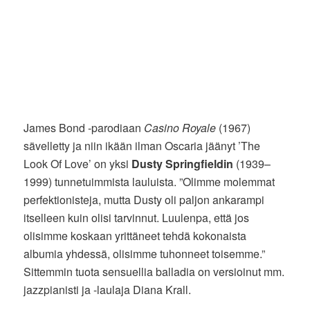
James Bond -parodiaan
Casino Royale
(1967)
sävelletty ja niin ikään ilman Oscaria jäänyt ’The
Look Of Love’ on yksi
Dusty Springfieldin
(1939–
1999) tunnetuimmista lauluista. ”Olimme molemmat
perfektionisteja, mutta Dusty oli paljon ankarampi
itselleen kuin olisi tarvinnut. Luulenpa, että jos
olisimme koskaan yrittäneet tehdä kokonaista
albumia yhdessä, olisimme tuhonneet toisemme.”
Sittemmin tuota sensuellia balladia on versioinut mm.
jazzpianisti ja -laulaja Diana Krall.