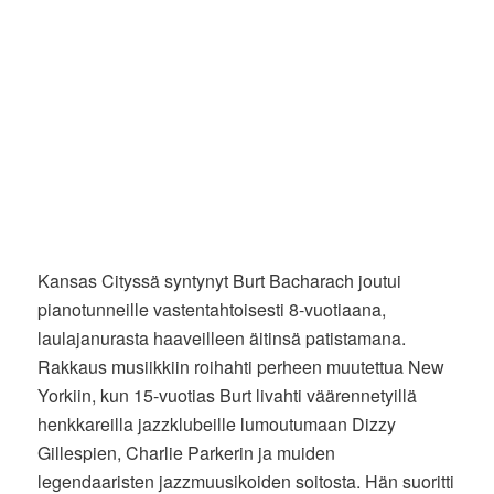
Kansas Cityssä syntynyt Burt Bacharach joutui
pianotunneille vastentahtoisesti 8-vuotiaana,
laulajanurasta haaveilleen äitinsä patistamana.
Rakkaus musiikkiin roihahti perheen muutettua New
Yorkiin, kun 15-vuotias Burt livahti väärennetyillä
henkkareilla jazzklubeille lumoutumaan Dizzy
Gillespien, Charlie Parkerin ja muiden
legendaaristen jazzmuusikoiden soitosta. Hän suoritti