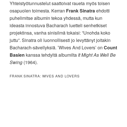
Yhteistyötunnustelut saattoivat raueta myös toisen
osapuolen toimesta. Kerran
Frank Sinatra
ehdotti
puhelimitse albumin tekoa yhdessä, mutta kun
ideasta innostuva Bacharach luetteli senhetkiset
projektinsa, vanha sinisilmä tokaisi: ”Unohda koko
juttu”. Sinatra oli luonnollisesti jo levyttänyt joitakin
Bacharach-sävellyksiä. ’Wives And Lovers’ on
Count
Basien
kanssa tehdyltä albumilta
It Might As Well Be
Swing
(1964).
FRANK SINATRA: WIVES AND LOVERS