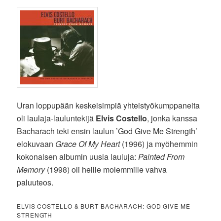
Uran loppupään keskeisimpiä yhteistyökumppaneita
oli laulaja-lauluntekijä
Elvis Costello
, jonka kanssa
Bacharach teki ensin laulun ’God Give Me Strength’
elokuvaan
Grace Of My Heart
(1996) ja myöhemmin
kokonaisen albumin uusia lauluja:
Painted From
Memory
(1998) oli heille molemmille vahva
paluuteos.
ELVIS COSTELLO & BURT BACHARACH: GOD GIVE ME
STRENGTH