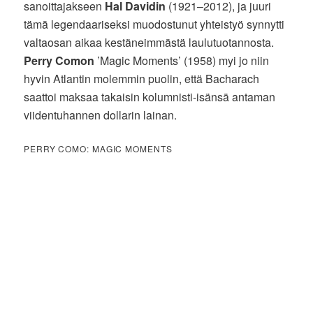
sanoittajakseen
Hal Davidin
(1921–2012), ja juuri
tämä legendaariseksi muodostunut yhteistyö synnytti
valtaosan aikaa kestäneimmästä laulutuotannosta.
Perry Comon
’Magic Moments’ (1958) myi jo niin
hyvin Atlantin molemmin puolin, että Bacharach
saattoi maksaa takaisin kolumnisti-isänsä antaman
viidentuhannen dollarin lainan.
PERRY COMO: MAGIC MOMENTS