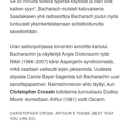
Se oli minulta todella typerää käytöstä ja otan siitä
kaiken syyn”, Bacharach muisteli katuvaisena.
Saadakseen yhä radiosoittoa Bacharach joutui myös
tuntuvasti yksinkertaistamaan sofistikoitunutta
sävelkieltään.
Uran aallonpohjassa toinenkin avioliitto kariutui.
Bacharachin ja näyttelijä Angie Dickinsonin tytär
Nikki (1966–2007) kärsi Aspergerin syndroomasta,
mikä osaltaan vaikeutti arjen jaksamista. Uudesta
siipasta Carole Bayer Sagerista tuli Bacharachin uusi
sanoittajapartneri. Naimisiinmenon ehto täyttyi, kun
Christopher Crossin
tulkitsema tunnuslaulu Dudley
Moore -komediaan
Arthur
(1981) voitti Oscarin.
CHRISTOPHER CROSS: ARTHUR’S THEME (BEST THAT
YOU CAN DO)