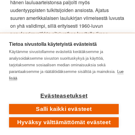
hänen lauluaarteistonsa paljolti myös
uudentyyppisten tulkitsijoiden ansiosta. Ajatus
suuren amerikkalaisen laulukirjan viimeisestä luvusta
on yhä validimpi, sillä erityisesti 1960-luvun
populaarimusiikkia olisi vaikea kuvitella ilman
Bacharachin notkeasti svengaavia ikivihreitä.
Tietoa sivustolla käytetyistä evästeistä
Käytämme sivustollamme evästeitä kerätäksemme ja
Matti Pajuniemi
analysoidaksemme sivuston suorituskykyä ja käyttöä,
tarjotaksemme sosiaalisen median ominaisuuksia sekä
parantaaksemme ja räätälöidäksemme sisältöä ja mainoksia.
Lue
Burt Bacharach
|
kotisivu
lisää
Burt Bacharach
|
Facebook
Evästeasetukset
SAATAT PITÄÄ MYÖS NÄISTÄ LEVYHYLLYISTÄ
Anna Inginmaa
• Yhdeksän elämää ja viisitoista vuotta
Salli kaikki evästeet
•
Nämä kujat
[2011] ➡️
Yhdeksän elämää
[2026]
Billy Joel
– pianomiehen pitkä tie tähdeksi •
The Stranger
Hyväksy välttämättömät evästeet
[1977]