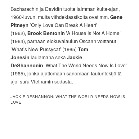
Bacharachin ja Davidin tuotteliaimman kulta-ajan,
1960-luvun, muita viihdeklassikoita ovat mm.
Gene
Pitneyn
’Only Love Can Break A Heart’
(1962),
Brook Bentonin
’A House Is Not A Home’
(1964), parhaan elokuvalaulun Oscarin voittanut
’What’s New Pussycat’ (1965)
Tom
Jonesin
laulamana sekä
Jackie
DeShannonin
’What The World Needs Now Is Love’
(1965), jonka ajattomaan sanomaan lauluntekijöitä
ajoi suru Vietnamin sodasta.
JACKIE DESHANNON: WHAT THE WORLD NEEDS NOW IS
LOVE