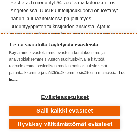
Bacharach menehtyi 94-vuotiaana kotonaan Los
Angelesissa. Uusi kuuntelijasukupolvi on löytänyt
hänen lauluaarteistonsa paljolti myös
uudentyyppisten tulkitsijoiden ansiosta. Ajatus
suuren amerikkalaisen laulukirjan viimeisestä luvusta
on yhä validimpi, sillä erityisesti 1960-luvun
Tietoa sivustolla käytetyistä evästeistä
populaarimusiikkia olisi vaikea kuvitella ilman
Käytämme sivustollamme evästeitä kerätäksemme ja
Bacharachin notkeasti svengaavia ikivihreitä.
analysoidaksemme sivuston suorituskykyä ja käyttöä,
tarjotaksemme sosiaalisen median ominaisuuksia sekä
parantaaksemme ja räätälöidäksemme sisältöä ja mainoksia.
Lue
Matti Pajuniemi
lisää
Burt Bacharach
|
kotisivu
Evästeasetukset
Burt Bacharach
|
Facebook
Salli kaikki evästeet
SAATAT PITÄÄ MYÖS NÄISTÄ LEVYHYLLYISTÄ
Anna Inginmaa
• Yhdeksän elämää ja viisitoista vuotta
Hyväksy välttämättömät evästeet
•
Nämä kujat
[2011] ➡️
Yhdeksän elämää
[2026]