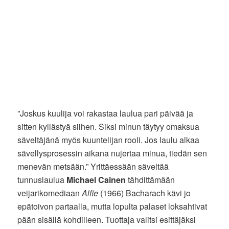
”Joskus kuulija voi rakastaa laulua pari päivää ja
sitten kyllästyä siihen. Siksi minun täytyy omaksua
säveltäjänä myös kuuntelijan rooli. Jos laulu alkaa
sävellysprosessin aikana nujertaa minua, tiedän sen
menevän metsään.” Yrittäessään säveltää
tunnuslaulua
Michael Cainen
tähdittämään
veijarikomediaan
Alfie
(1966) Bacharach kävi jo
epätoivon partaalla, mutta lopulta palaset loksahtivat
pään sisällä kohdilleen. Tuottaja valitsi esittäjäksi