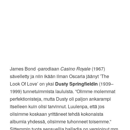
James Bond -parodiaan
Casino Royale
(1967)
sävelletty ja niin ikään ilman Oscaria jäänyt ’The
Look Of Love’ on yksi
Dusty Springfieldin
(1939–
1999) tunnetuimmista lauluista. ”Olimme molemmat
perfektionisteja, mutta Dusty oli paljon ankarampi
itselleen kuin olisi tarvinnut. Luulenpa, että jos
olisimme koskaan yrittäneet tehdä kokonaista
albumia yhdessä, olisimme tuhonneet toisemme.”
Sittemmin tuota sensuellia balladia on versioinut mm.