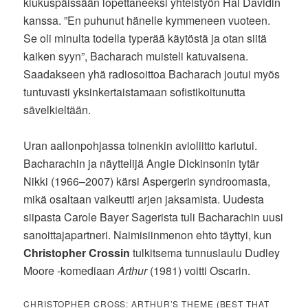
kiukuspäissään lopettaneeksi yhteistyön Hal Davidin
kanssa. ”En puhunut hänelle kymmeneen vuoteen.
Se oli minulta todella typerää käytöstä ja otan siitä
kaiken syyn”, Bacharach muisteli katuvaisena.
Saadakseen yhä radiosoittoa Bacharach joutui myös
tuntuvasti yksinkertaistamaan sofistikoitunutta
sävelkieltään.
Uran aallonpohjassa toinenkin avioliitto kariutui.
Bacharachin ja näyttelijä Angie Dickinsonin tytär
Nikki (1966–2007) kärsi Aspergerin syndroomasta,
mikä osaltaan vaikeutti arjen jaksamista. Uudesta
siipasta Carole Bayer Sagerista tuli Bacharachin uusi
sanoittajapartneri. Naimisiinmenon ehto täyttyi, kun
Christopher Crossin
tulkitsema tunnuslaulu Dudley
Moore -komediaan
Arthur
(1981) voitti Oscarin.
CHRISTOPHER CROSS: ARTHUR’S THEME (BEST THAT