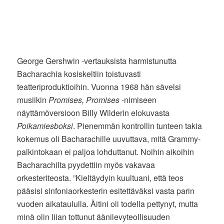
George Gershwin -vertauksista harmistunutta
Bacharachia kosiskeltiin toistuvasti
teatteriproduktioihin. Vuonna 1968 hän sävelsi
musiikin
Promises, Promises
-nimiseen
näyttämöversioon Billy Wilderin elokuvasta
Poikamiesboksi
. Pienemmän kontrollin tunteen takia
kokemus oli Bacharachille uuvuttava, mitä Grammy-
palkintokaan ei paljoa lohduttanut. Noihin aikoihin
Bacharachilta pyydettiin myös vakavaa
orkesteriteosta. ”Kieltäydyin kuultuani, että teos
pääsisi sinfoniaorkesterin esitettäväksi vasta parin
vuoden aikataululla. Äitini oli todella pettynyt, mutta
minä olin liian tottunut äänilevyteollisuuden