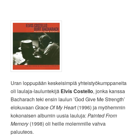
Uran loppupään keskeisimpiä yhteistyökumppaneita
oli laulaja-lauluntekijä
Elvis Costello
, jonka kanssa
Bacharach teki ensin laulun ’God Give Me Strength’
elokuvaan
Grace Of My Heart
(1996) ja myöhemmin
kokonaisen albumin uusia lauluja:
Painted From
Memory
(1998) oli heille molemmille vahva
paluuteos.