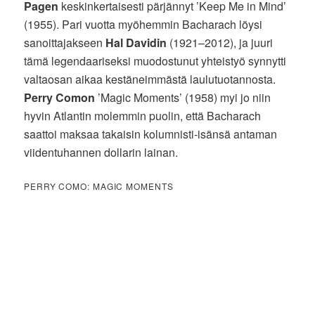
Pagen
keskinkertaisesti pärjännyt ’Keep Me in Mind’
(1955). Pari vuotta myöhemmin Bacharach löysi
sanoittajakseen
Hal Davidin
(1921–2012), ja juuri
tämä legendaariseksi muodostunut yhteistyö synnytti
valtaosan aikaa kestäneimmästä laulutuotannosta.
Perry Comon
’Magic Moments’ (1958) myi jo niin
hyvin Atlantin molemmin puolin, että Bacharach
saattoi maksaa takaisin kolumnisti-isänsä antaman
viidentuhannen dollarin lainan.
PERRY COMO: MAGIC MOMENTS