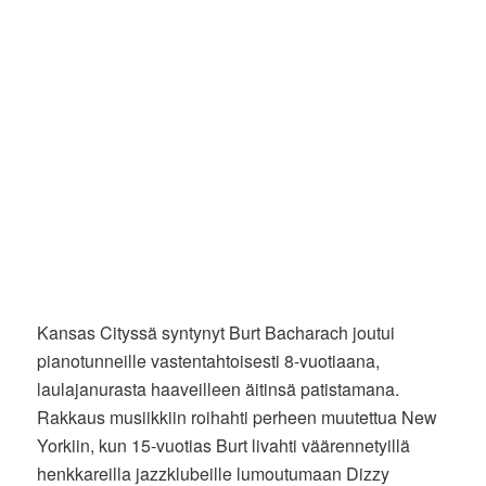
Kansas Cityssä syntynyt Burt Bacharach joutui
pianotunneille vastentahtoisesti 8-vuotiaana,
laulajanurasta haaveilleen äitinsä patistamana.
Rakkaus musiikkiin roihahti perheen muutettua New
Yorkiin, kun 15-vuotias Burt livahti väärennetyillä
henkkareilla jazzklubeille lumoutumaan Dizzy