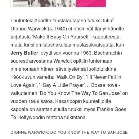
Lauluntekijäparille taustalaulajana tutuksi tullut
Dionne Warwick (s. 1940) ei ensin välittänyt hänelle
tarjotusta ’Make It Easy On Yourself’ -kappaleesta,
mutta tunsi omistushakuista mustasukkaisuutta, kun
Jerry Butler
levytti sen vuonna 1963. Bacharachin
suuresti arvostama Warwick opittiin tuntemaan
nimenomaan hänen sävellystensä luottotulkkina
1960-luvun varrella: ’Walk On By’, ’I’ll Never Fall In
Love Again’, ’I Say A Little Prayer’… Bossa nova -
vaikutteinen ’Do You Know The Way To San Jose’ on
vuoden 1968 satoa. Kasaripopin kuuntelijoille
kappale on saattanut tulla tutuksi myös Frankie Goes
To Hollywoodin rentona tulkintana.
DIONNE WARWICK: DO YOU KNOW THE WAY TO SAN JOSE