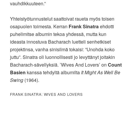
vauhdikkuuteen.”
Yhteistyötunnustelut saattoivat raueta myös toisen
osapuolen toimesta. Kerran
Frank Sinatra
ehdotti
puhelimitse albumin tekoa yhdessä, mutta kun
ideasta innostuva Bacharach luetteli senhetkiset
projektinsa, vanha sinisilmä tokaisi: ”Unohda koko
juttu”. Sinatra oli luonnollisesti jo levyttänyt joitakin
Bacharach-sävellyksiä. ’Wives And Lovers’ on
Count
Basien
kanssa tehdyltä albumilta
It Might As Well Be
Swing
(1964).
FRANK SINATRA: WIVES AND LOVERS