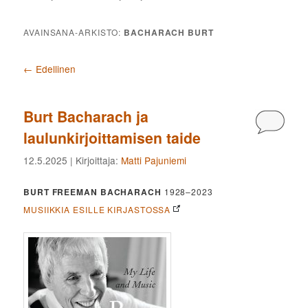
AVAINSANA-ARKISTO:
BACHARACH BURT
Artikkelien selaus
←
Edellinen
Burt Bacharach ja
Kommen
laulunkirjoittamisen taide
12.5.2025
| Kirjoittaja:
Matti Pajuniemi
BURT FREEMAN BACHARACH
1928–2023
MUSIIKKIA ESILLE KIRJASTOSSA