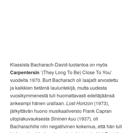
Klassista Bacharach-David-tuotantoa on myös
Carpentersin
’(They Long To Be) Close To You’
vuodelta 1970. Burt Bacharach oli laajalti arvostettu
ja kaikkien tietämä lauluntekijä, mutta uudesta
vuosikymmenestä tuli huomattavasti edeltäjäänsä
ankeampi hänen urallaan.
Lost Horizon
(1973),
järkyttävän huono musikaaliversio Frank Capran
utopiakuvauksesta
Sininen kuu
(1937), oli
Bacharachille niin negatiivinen kokemus, että hän tuli