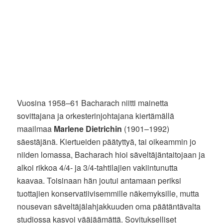
Vuosina 1958–61 Bacharach niitti mainetta
sovittajana ja orkesterinjohtajana kiertämällä
maailmaa
Marlene Dietrichin
(1901–1992)
säestäjänä. Kiertueiden päätyttyä, tai oikeammin jo
niiden lomassa, Bacharach hioi säveltäjäntaitojaan ja
alkoi rikkoa 4/4- ja 3/4-tahtilajien vakiintunutta
kaavaa. Toisinaan hän joutui antamaan periksi
tuottajien konservatiivisemmille näkemyksille, mutta
nousevan säveltäjälahjakkuuden oma päätäntävalta
studiossa kasvoi vääjäämättä. Sovitukselliset