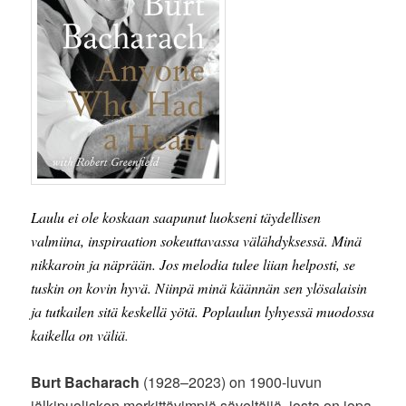
Laulu ei ole koskaan saapunut luokseni täydellisen
valmiina, inspiraation sokeuttavassa välähdyksessä. Minä
nikkaroin ja näprään. Jos melodia tulee liian helposti, se
tuskin on kovin hyvä. Niinpä minä käännän sen ylösalaisin
ja tutkailen sitä keskellä yötä. Poplaulun lyhyessä muodossa
kaikella on väliä
.
Burt Bacharach
(1928–2023) on 1900-luvun
jälkipuoliskon merkittävimpiä säveltäjiä, josta on jopa