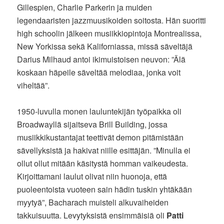
Gillespien, Charlie Parkerin ja muiden
legendaaristen jazzmuusikoiden soitosta. Hän suoritti
high schoolin jälkeen musiikkiopintoja Montrealissa,
New Yorkissa sekä Kaliforniassa, missä säveltäjä
Darius Milhaud antoi ikimuistoisen neuvon: ”Älä
koskaan häpeile säveltää melodiaa, jonka voit
viheltää”.
1950-luvulla monen lauluntekijän työpaikka oli
Broadwayllä sijaitseva Brill Building, jossa
musiikkikustantajat teettivät demon pitämistään
sävellyksistä ja hakivat niille esittäjän. ”Minulla ei
ollut ollut mitään käsitystä homman vaikeudesta.
Kirjoittamani laulut olivat niin huonoja, että
puoleentoista vuoteen sain hädin tuskin yhtäkään
myytyä”, Bacharach muisteli alkuvaiheiden
takkuisuutta. Levytyksistä ensimmäisiä oli
Patti