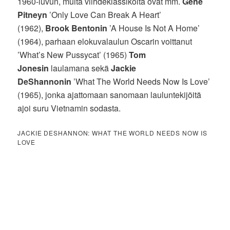
1960-luvun, muita viihdeklassikoita ovat mm.
Gene
Pitneyn
’Only Love Can Break A Heart’
(1962),
Brook Bentonin
’A House Is Not A Home’
(1964), parhaan elokuvalaulun Oscarin voittanut
’What’s New Pussycat’ (1965)
Tom
Jonesin
laulamana sekä
Jackie
DeShannonin
’What The World Needs Now Is Love’
(1965), jonka ajattomaan sanomaan lauluntekijöitä
ajoi suru Vietnamin sodasta.
JACKIE DESHANNON: WHAT THE WORLD NEEDS NOW IS
LOVE