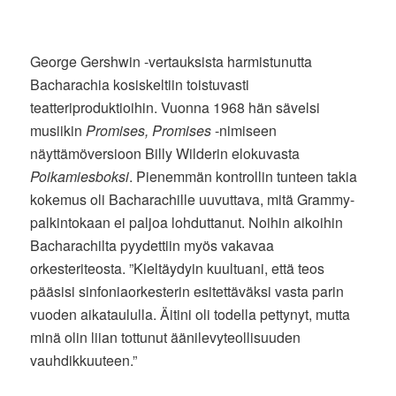
George Gershwin -vertauksista harmistunutta
Bacharachia kosiskeltiin toistuvasti
teatteriproduktioihin. Vuonna 1968 hän sävelsi
musiikin
Promises, Promises
-nimiseen
näyttämöversioon Billy Wilderin elokuvasta
Poikamiesboksi
. Pienemmän kontrollin tunteen takia
kokemus oli Bacharachille uuvuttava, mitä Grammy-
palkintokaan ei paljoa lohduttanut. Noihin aikoihin
Bacharachilta pyydettiin myös vakavaa
orkesteriteosta. ”Kieltäydyin kuultuani, että teos
pääsisi sinfoniaorkesterin esitettäväksi vasta parin
vuoden aikataululla. Äitini oli todella pettynyt, mutta
minä olin liian tottunut äänilevyteollisuuden
vauhdikkuuteen.”