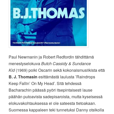
Paul Newmanin ja Robert Redfordin tähdittämä
menestyselokuva
Butch Cassidy & Sundance
Kid
(1969) poiki Oscarin sekä kokonaismusiikista että
B. J. Thomasin
esittämästä laulusta ’Raindrops
Keep Fallin’ On My Head’. Sitä tehdessä
Bacharachin päässä pyöri itsepintaisesti lause
päähän putoavista sadepisaroista, mutta kyseisessä
elokuvakohtauksessa ei ole sateesta tietoakaan.
Suomessa kappaleen teki tunnetuksi Danny otsikolla