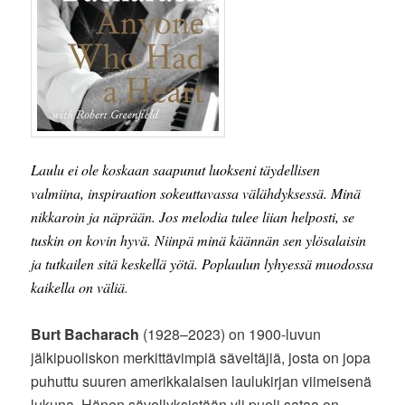
Laulu ei ole koskaan saapunut luokseni täydellisen
valmiina, inspiraation sokeuttavassa välähdyksessä. Minä
nikkaroin ja näprään. Jos melodia tulee liian helposti, se
tuskin on kovin hyvä. Niinpä minä käännän sen ylösalaisin
ja tutkailen sitä keskellä yötä. Poplaulun lyhyessä muodossa
kaikella on väliä
.
Burt Bacharach
(1928–2023) on 1900-luvun
jälkipuoliskon merkittävimpiä säveltäjiä, josta on jopa
puhuttu suuren amerikkalaisen laulukirjan viimeisenä
lukuna. Hänen sävellyksistään yli puoli sataa on