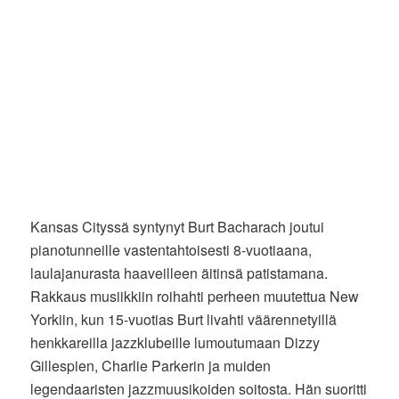
Kansas Cityssä syntynyt Burt Bacharach joutui
pianotunneille vastentahtoisesti 8-vuotiaana,
laulajanurasta haaveilleen äitinsä patistamana.
Rakkaus musiikkiin roihahti perheen muutettua New
Yorkiin, kun 15-vuotias Burt livahti väärennetyillä
henkkareilla jazzklubeille lumoutumaan Dizzy
Gillespien, Charlie Parkerin ja muiden
legendaaristen jazzmuusikoiden soitosta. Hän suoritti