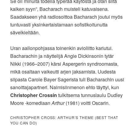
Se oli minulta todella typerää käytöstä ja otan siitä
kaiken syyn”, Bacharach muisteli katuvaisena.
Saadakseen yhä radiosoittoa Bacharach joutui myös
tuntuvasti yksinkertaistamaan sofistikoitunutta
sävelkieltään.
Uran aallonpohjassa toinenkin avioliitto kariutui.
Bacharachin ja näyttelijä Angie Dickinsonin tytär
Nikki (1966–2007) kärsi Aspergerin syndroomasta,
mikä osaltaan vaikeutti arjen jaksamista. Uudesta
siipasta Carole Bayer Sagerista tuli Bacharachin uusi
sanoittajapartneri. Naimisiinmenon ehto täyttyi, kun
Christopher Crossin
tulkitsema tunnuslaulu Dudley
Moore -komediaan
Arthur
(1981) voitti Oscarin.
CHRISTOPHER CROSS: ARTHUR’S THEME (BEST THAT
YOU CAN DO)