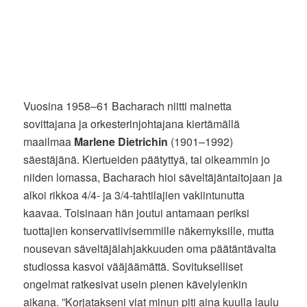
Vuosina 1958–61 Bacharach niitti mainetta
sovittajana ja orkesterinjohtajana kiertämällä
maailmaa
Marlene Dietrichin
(1901–1992)
säestäjänä. Kiertueiden päätyttyä, tai oikeammin jo
niiden lomassa, Bacharach hioi säveltäjäntaitojaan ja
alkoi rikkoa 4/4- ja 3/4-tahtilajien vakiintunutta
kaavaa. Toisinaan hän joutui antamaan periksi
tuottajien konservatiivisemmille näkemyksille, mutta
nousevan säveltäjälahjakkuuden oma päätäntävalta
studiossa kasvoi vääjäämättä. Sovitukselliset
ongelmat ratkesivat usein pienen kävelylenkin
aikana. ”Korjatakseni viat minun piti aina kuulla laulu