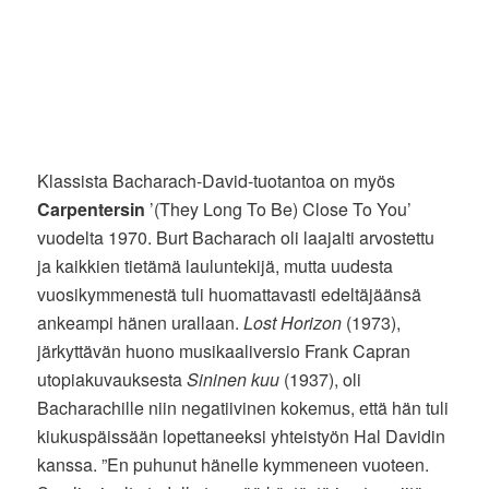
Klassista Bacharach-David-tuotantoa on myös
Carpentersin
’(They Long To Be) Close To You’
vuodelta 1970. Burt Bacharach oli laajalti arvostettu
ja kaikkien tietämä lauluntekijä, mutta uudesta
vuosikymmenestä tuli huomattavasti edeltäjäänsä
ankeampi hänen urallaan.
Lost Horizon
(1973),
järkyttävän huono musikaaliversio Frank Capran
utopiakuvauksesta
Sininen kuu
(1937), oli
Bacharachille niin negatiivinen kokemus, että hän tuli
kiukuspäissään lopettaneeksi yhteistyön Hal Davidin
kanssa. ”En puhunut hänelle kymmeneen vuoteen.