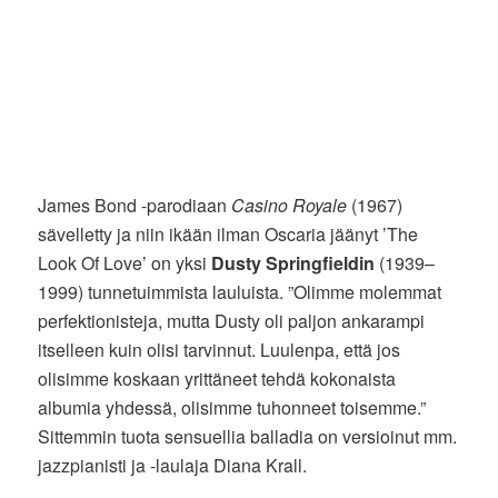
James Bond -parodiaan
Casino Royale
(1967)
sävelletty ja niin ikään ilman Oscaria jäänyt ’The
Look Of Love’ on yksi
Dusty Springfieldin
(1939–
1999) tunnetuimmista lauluista. ”Olimme molemmat
perfektionisteja, mutta Dusty oli paljon ankarampi
itselleen kuin olisi tarvinnut. Luulenpa, että jos
olisimme koskaan yrittäneet tehdä kokonaista
albumia yhdessä, olisimme tuhonneet toisemme.”
Sittemmin tuota sensuellia balladia on versioinut mm.
jazzpianisti ja -laulaja Diana Krall.