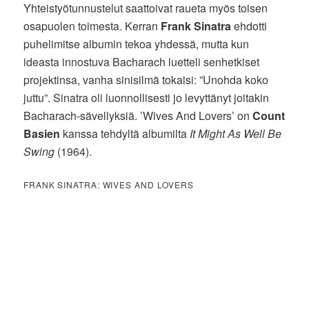
Yhteistyötunnustelut saattoivat raueta myös toisen
osapuolen toimesta. Kerran
Frank Sinatra
ehdotti
puhelimitse albumin tekoa yhdessä, mutta kun
ideasta innostuva Bacharach luetteli senhetkiset
projektinsa, vanha sinisilmä tokaisi: ”Unohda koko
juttu”. Sinatra oli luonnollisesti jo levyttänyt joitakin
Bacharach-sävellyksiä. ’Wives And Lovers’ on
Count
Basien
kanssa tehdyltä albumilta
It Might As Well Be
Swing
(1964).
FRANK SINATRA: WIVES AND LOVERS