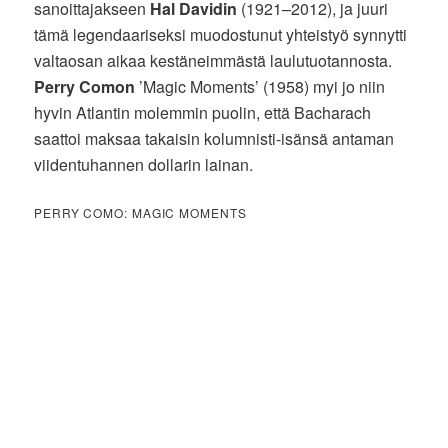
sanoittajakseen
Hal Davidin
(1921–2012), ja juuri
tämä legendaariseksi muodostunut yhteistyö synnytti
valtaosan aikaa kestäneimmästä laulutuotannosta.
Perry Comon
’Magic Moments’ (1958) myi jo niin
hyvin Atlantin molemmin puolin, että Bacharach
saattoi maksaa takaisin kolumnisti-isänsä antaman
viidentuhannen dollarin lainan.
PERRY COMO: MAGIC MOMENTS