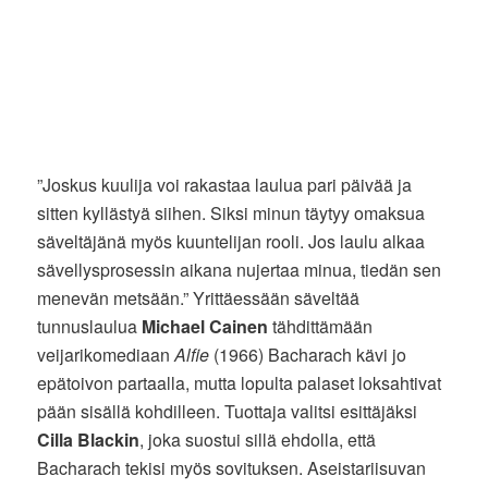
”Joskus kuulija voi rakastaa laulua pari päivää ja
sitten kyllästyä siihen. Siksi minun täytyy omaksua
säveltäjänä myös kuuntelijan rooli. Jos laulu alkaa
sävellysprosessin aikana nujertaa minua, tiedän sen
menevän metsään.” Yrittäessään säveltää
tunnuslaulua
Michael Cainen
tähdittämään
veijarikomediaan
Alfie
(1966) Bacharach kävi jo
epätoivon partaalla, mutta lopulta palaset loksahtivat
pään sisällä kohdilleen. Tuottaja valitsi esittäjäksi
Cilla Blackin
, joka suostui sillä ehdolla, että
Bacharach tekisi myös sovituksen. Aseistariisuvan