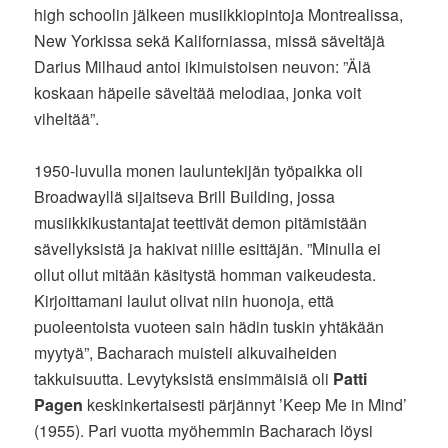
high schoolin jälkeen musiikkiopintoja Montrealissa,
New Yorkissa sekä Kaliforniassa, missä säveltäjä
Darius Milhaud antoi ikimuistoisen neuvon: ”Älä
koskaan häpeile säveltää melodiaa, jonka voit
viheltää”.
1950-luvulla monen lauluntekijän työpaikka oli
Broadwayllä sijaitseva Brill Building, jossa
musiikkikustantajat teettivät demon pitämistään
sävellyksistä ja hakivat niille esittäjän. ”Minulla ei
ollut ollut mitään käsitystä homman vaikeudesta.
Kirjoittamani laulut olivat niin huonoja, että
puoleentoista vuoteen sain hädin tuskin yhtäkään
myytyä”, Bacharach muisteli alkuvaiheiden
takkuisuutta. Levytyksistä ensimmäisiä oli
Patti
Pagen
keskinkertaisesti pärjännyt ’Keep Me in Mind’
(1955). Pari vuotta myöhemmin Bacharach löysi