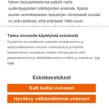
hänen lauluaarteistonsa paljolti myös
uudentyyppisten tulkitsijoiden ansiosta. Ajatus
suuren amerikkalaisen laulukirjan viimeisestä luvusta
on yhä validimpi, sillä erityisesti 1960-luvun
populaarimusiikkia olisi vaikea kuvitella ilman
Bacharachin notkeasti svengaavia ikivihreitä.
Tietoa sivustolla käytetyistä evästeistä
Käytämme sivustollamme evästeitä kerätäksemme ja
Matti Pajuniemi
analysoidaksemme sivuston suorituskykyä ja käyttöä,
tarjotaksemme sosiaalisen median ominaisuuksia sekä
parantaaksemme ja räätälöidäksemme sisältöä ja mainoksia.
Lue
Burt Bacharach
|
kotisivu
lisää
Burt Bacharach
|
Facebook
Evästeasetukset
SAATAT PITÄÄ MYÖS NÄISTÄ LEVYHYLLYISTÄ
Anna Inginmaa
• Yhdeksän elämää ja viisitoista vuotta
Salli kaikki evästeet
•
Nämä kujat
[2011] ➡️
Yhdeksän elämää
[2026]
Billy Joel
– pianomiehen pitkä tie tähdeksi •
The Stranger
Hyväksy välttämättömät evästeet
[1977]