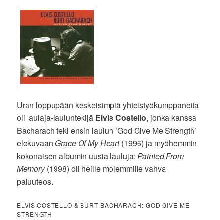
Uran loppupään keskeisimpiä yhteistyökumppaneita
oli laulaja-lauluntekijä
Elvis Costello
, jonka kanssa
Bacharach teki ensin laulun ’God Give Me Strength’
elokuvaan
Grace Of My Heart
(1996) ja myöhemmin
kokonaisen albumin uusia lauluja:
Painted From
Memory
(1998) oli heille molemmille vahva
paluuteos.
ELVIS COSTELLO & BURT BACHARACH: GOD GIVE ME
STRENGTH