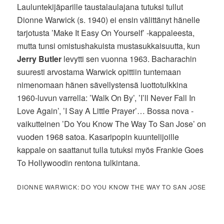
Lauluntekijäparille taustalaulajana tutuksi tullut
Dionne Warwick (s. 1940) ei ensin välittänyt hänelle
tarjotusta ’Make It Easy On Yourself’ -kappaleesta,
mutta tunsi omistushakuista mustasukkaisuutta, kun
Jerry Butler
levytti sen vuonna 1963. Bacharachin
suuresti arvostama Warwick opittiin tuntemaan
nimenomaan hänen sävellystensä luottotulkkina
1960-luvun varrella: ’Walk On By’, ’I’ll Never Fall In
Love Again’, ’I Say A Little Prayer’… Bossa nova -
vaikutteinen ’Do You Know The Way To San Jose’ on
vuoden 1968 satoa. Kasaripopin kuuntelijoille
kappale on saattanut tulla tutuksi myös Frankie Goes
To Hollywoodin rentona tulkintana.
DIONNE WARWICK: DO YOU KNOW THE WAY TO SAN JOSE