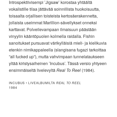
Introspektiivisempi ’Jigsaw’ korostaa yhtäältä
vokalistille tilaa jättävää soinnillista huokoisuutta,
toisaalta orjallisen toisteista kertosäerakennetta,
jollaista useimmat Marillion-sävellykset onneksi
karttavat. Polveilevampaan ilmaisuun päästään
vinyylin kääntöpuolen kolmella raidalla. Fishin
sanoitukset pursuavat värikylläisiä mieli- ja kielikuvia
etenkin nimikappaleella (slangisana fugazi tarkoittaa
”all fucked up”), mutta vahvimpaan tunnelataukseen
yltää kiristysaiheinen ’Incubus’. Tässä versio yhtyeen
ensimmäiseltä livelevyltä
Real To Reel
(1984).
INCUBUS • LIVEALBUMILTA
REAL TO REEL
1984