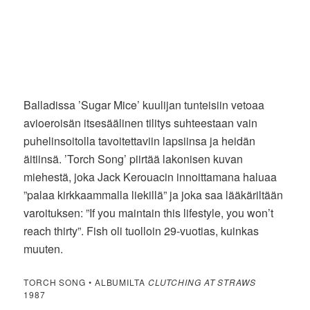
Balladissa ’Sugar Mice’ kuulijan tunteisiin vetoaa
avioeroisän itsesäälinen tilitys suhteestaan vain
puhelinsoitolla tavoitettaviin lapsiinsa ja heidän
äitiinsä. ’Torch Song’ piirtää lakonisen kuvan
miehestä, joka Jack Kerouacin innoittamana haluaa
”palaa kirkkaammalla liekillä” ja joka saa lääkäriltään
varoituksen: ”If you maintain this lifestyle, you won’t
reach thirty”. Fish oli tuolloin 29-vuotias, kuinkas
muuten.
TORCH SONG • ALBUMILTA
CLUTCHING AT STRAWS
1987