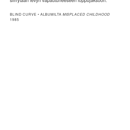
siirrytään levyn vapautuneeseen loppujaksoon.
BLIND CURVE • ALBUMILTA
MISPLACED CHILDHOOD
1985