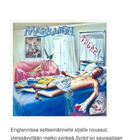
Englannissa seitsemännelle sijalle noussut,
yleissävyltään melko synkeä
Script
on seuraajiaan