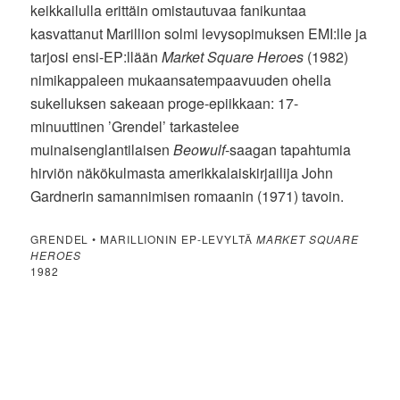
keikkailulla erittäin omistautuvaa fanikuntaa
kasvattanut Marillion solmi levysopimuksen EMI:lle ja
tarjosi ensi-EP:llään
Market Square Heroes
(1982)
nimikappaleen mukaansatempaavuuden ohella
sukelluksen sakeaan proge-epiikkaan: 17-
minuuttinen ’Grendel’ tarkastelee
muinaisenglantilaisen
Beowulf
-saagan tapahtumia
hirviön näkökulmasta amerikkalaiskirjailija John
Gardnerin samannimisen romaanin (1971) tavoin.
GRENDEL • MARILLIONIN EP-LEVYLTÄ
MARKET SQUARE
HEROES
1982