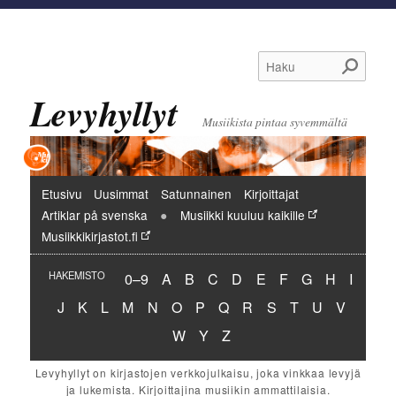
Haku
Levyhyllyt
Musiikista pintaa syvemmältä
Päävalikko
Etusivu
Uusimmat
Satunnainen
Kirjoittajat
Artiklar på svenska
Musiikki kuuluu kaikille
Musiikkikirjastot.fi
Hakemisto:
Hakemisto:
Hakemisto:
Hakemisto:
Hakemisto:
Hakemisto:
Hakemisto:
Hakemisto:
Hakemisto:
Hakemi
HAKEMISTO
0–9
A
B
C
D
E
F
G
H
I
Hakemisto:
Hakemisto:
Hakemisto:
Hakemisto:
Hakemisto:
Hakemisto:
Hakemisto:
Hakemisto:
Hakemisto:
Hakemisto:
Hakemisto:
Hakemisto:
Hakemist
J
K
L
M
N
O
P
Q
R
S
T
U
V
Hakemisto:
Hakemisto:
Hakemisto:
W
Y
Z