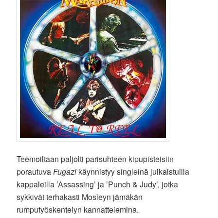
Teemoiltaan paljolti parisuhteen kipupisteisiin
porautuva
Fugazi
käynnistyy singleinä julkaistuilla
kappaleilla ’Assassing’ ja ’Punch & Judy’, jotka
sykkivät terhakasti Mosleyn jämäkän
rumputyöskentelyn kannattelemina.