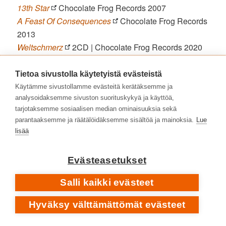
13th Star
Chocolate Frog Records 2007
A Feast Of Consequences
Chocolate Frog Records
2013
Weltschmerz
2CD | Chocolate Frog Records 2020
💿
Tietoa sivustolla käytetyistä evästeistä
STEVE ROTHERY
Käytämme sivustollamme evästeitä kerätäksemme ja
FINNA.FI
analysoidaksemme sivuston suorituskykyä ja käyttöä,
The Ghosts Of Pripryat
InsideOut Music 2015
tarjotaksemme sosiaalisen median ominaisuuksia sekä
parantaaksemme ja räätälöidäksemme sisältöä ja mainoksia.
Lue
💿
lisää
BIOSCOPE
[STEVE ROTHERY • THORSTEN QUAESCHNING]
Evästeasetukset
Gentō
earMUSIC 2025
Salli kaikki evästeet
💿
MARILLION • STEVE HOGARTH -KAUSI
Hyväksy välttämättömät evästeet
FINNA.FI
Seasons End
EMI Records 1989