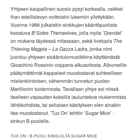
Yhtyeen kaupallinen suosio pysyi korkealla, vaikkei
ihan edellislevyn voittoisiin lukemiin yllettykään.
Vuonna 1988 julkaistiin sinkkujen kääntöpuolista
koostuva
B’Sides Themselves
, jolla myös ’Grendel’
on mukana täydessä mitassaan, sekä livetupla
The
Thieving Magpie – La Gazza Ladra
, jonka nimi
juontuu yhtyeen sisääntulomusiikkina käyttämästä
Gioachino Rossinin ooppera-alkusoitosta. Albumeille
päätymättömät kappaleet muodostavat suhteellisen
mielenkiintoisen, vähemmän tunnetun puolen
Marillionin tuotannosta. Tavallaan yhtye soi niissä
itselleen vapauden kokeilla lauluntekoa niukemmista
lähtökohdista, tai sellaisen käsityksen olen ainakin
itse muodostanut. ’Tux On’ tehtiin ’Sugar Mice’ -
sinkun B-puolelle.
TUX ON • B-PUOLI SINGLELTÄ SUGAR MICE