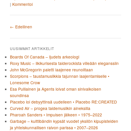
|
Kommentoi
Artikkelien selaus
←
Edellinen
UUSIMMAT ARTIKKELIT
Boards Of Canada – ljudets arkeologi
Roxy Music – ilkikurisesta taiderockista viileään eleganssiin
John McGregorin paletti laajenee reunoiltaan
Scorpions – taustamusiikkia tajunnan laajentamiselle •
Lonesome Crow
Esa Pulliainen ja Agents loivat oman sinivalkoisen
soundinsa
Placebo loi debyyttinsä uudelleen • Placebo RE:CREATED
Curved Air – progea taidemusiikin aineksilla
Pharoah Sanders • Impulsen jälkeen • 1975–2022
Garbage – kulttibändin kypsät vuodet yksilön kipupisteiden
ja yhteiskunnallisen raivon parissa • 2007–2026