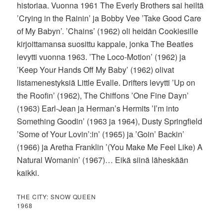
historiaa. Vuonna 1961 The Everly Brothers sai heiltä
’Crying in the Rainin’ ja Bobby Vee ’Take Good Care
of My Babyn’. ’Chains’ (1962) oli heidän Cookiesille
kirjoittamansa suosittu kappale, jonka The Beatles
levytti vuonna 1963. ’The Loco-Motion’ (1962) ja
’Keep Your Hands Off My Baby’ (1962) olivat
listamenestyksiä Little Evalle. Drifters levytti ’Up on
the Roofin’ (1962), The Chiffons ’One Fine Dayn’
(1963) Earl-Jean ja Herman’s Hermits ’I’m into
Something Goodin’ (1963 ja 1964), Dusty Springfield
’Some of Your Lovin’:in’ (1965) ja ’Goin’ Backin’
(1966) ja Aretha Franklin ’(You Make Me Feel Like) A
Natural Womanin’ (1967)… Eikä siinä läheskään
kaikki.
THE CITY: SNOW QUEEN
1968