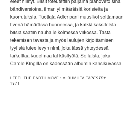
eleet hillityt. Biisit toteutettiin paljaina pianovetoisina
bändiversioina, ilman ylimääräisiä koristeita ja
kuorrutuksia. Tuottaja Adler pani muusikot soittamaan
livenä hämärässä huoneessa, ja kaikki kaksitoista
biisiä saatiin nauhalle kolmessa viikossa. Tästä
tekemisen tavasta ja myös laulujen kirjoittamisen
tyylistä tulee levyn nimi, joka tässä yhteydessä
tarkoittaa kudelmaa tai käsityötä. Sellaista, joka
Carole Kingillä on kädessään albumin kansikuvassa.
I FEEL THE EARTH MOVE • ALBUMILTA
TAPESTRY
1971