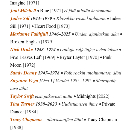
Imagine
[1971]
Joni Mitchell
•
Blue
[1971]
ei jätä mitään kertomatta
Judee Sill
1944–1979
• Klassikko vasta kuoltuaan •
Judee
Sill
[1971]
•
Heart Food
[1973]
Marianne Faithfull
1946–2025
• Uuden ajanlaskun alku •
Broken English
[1979]
Nick Drake
1948–1974
• Lauluja suljettujen ovien takaa •
Five Leaves Left
[1969]
•
Bryter Layter
[1970]
•
Pink
Moon
[1972]
Sandy Denny
1947–1978
• Folk rockin unohtumaton ääni
Suzanne Vega
[Osa
1
] Vuodet 1985–1992 • Metropolin
uusi tähti
Taylor Swift
etsii jatkuvasti uutta •
Midnights
[2022]
Tina Turner
1939–2023
• Uudistumisen ihme •
Private
Dancer
[1984]
Tracy Chapman
– altavastaajien ääni •
Tracy Chapman
[1988]