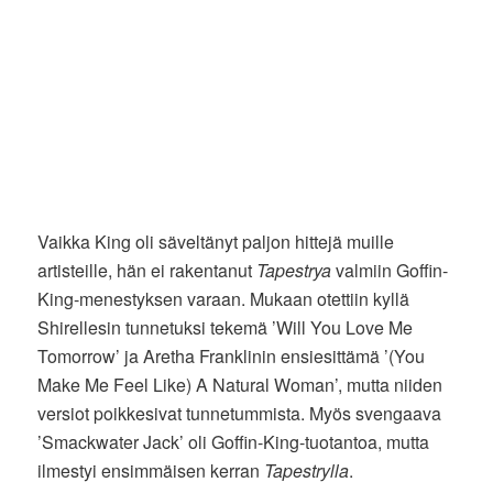
Vaikka King oli säveltänyt paljon hittejä muille
artisteille, hän ei rakentanut
Tapestrya
valmiin Goffin-
King-menestyksen varaan. Mukaan otettiin kyllä
Shirellesin tunnetuksi tekemä ’Will You Love Me
Tomorrow’ ja Aretha Franklinin ensiesittämä ’(You
Make Me Feel Like) A Natural Woman’, mutta niiden
versiot poikkesivat tunnetummista. Myös svengaava
’Smackwater Jack’ oli Goffin-King-tuotantoa, mutta
ilmestyi ensimmäisen kerran
Tapestrylla
.