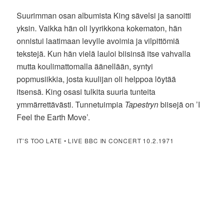
Suurimman osan albumista King sävelsi ja sanoitti
yksin. Vaikka hän oli lyyrikkona kokematon, hän
onnistui laatimaan levylle avoimia ja vilpittömiä
tekstejä. Kun hän vielä lauloi biisinsä itse vahvalla
mutta koulimattomalla äänellään, syntyi
popmusiikkia, josta kuulijan oli helppoa löytää
itsensä. King osasi tulkita suuria tunteita
ymmärrettävästi. Tunnetuimpia
Tapestryn
biisejä on ’I
Feel the Earth Move’.
IT’S TOO LATE • LIVE BBC IN CONCERT 10.2.1971