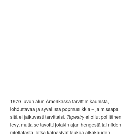
1970-luvun alun Amerikassa tarvittiin kaunista,
lohduttavaa ja syvällistä popmusiikkia – ja missäpä
sitä ei jatkuvasti tarvittaisi.
Tapestry
ei ollut poliittinen
levy, mutta se tavoitti jotakin ajan hengestä tai niiden
mielialasta, jotka kaipasivat taukoa aikakauden