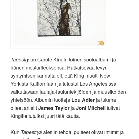
Tapestry
on Carole Kingin toinen sooloalbumi ja
hänen mestariteoksensa. Ratkaisevaa levyn
syntymisen kannalta oli, että King muutti New
Yorkista Kaliforniaan ja tutustui Los Angelesissa
vaikuttavaan laulaja-lauluntekijöiden ja muusikoiden
yhteisöön. Albumin tuottaja
Lou Adler
ja tukena
olleet artistit
James Taylor
ja
Joni Mitchell
tulivat
Kingille tutuiksi juuri tätä kautta.
Kun
Tapestrya
alettiin tehdä, puitteet olivat intiimit ja