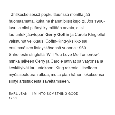
Tähtikeskeisessä popkulttuurissa monilta jää
huomaamatta, kuka ne ihanat biisit kirjoitti. Jos 1960-
luvulla olisi pitänyt kylmiltään arvata, olisi
lauluntekijäaviopari
Gerry Goffin
ja Carole King ollut
valistunut veikkaus. Goffin-King-yksikkö sai
ensimmäisen listaykkösensä vuonna 1960
Shirellesin singlellä ’Will You Love Me Tomorrow’,
minkä jälkeen Gerry ja Carole jättivät päivätyönsä ja
keskittyivät lauluntekoon. King rakenteli itselleen
myös soolouran alkua, mutta pian hänen fokuksensa
siirtyi artistiudesta säveltämiseen.
EARL-JEAN – I’M INTO SOMETHING GOOD
1963