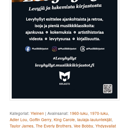
Kategoriat:
Yleinen
|
Avainsanat:
1960-luku
,
1970-luku
,
Adler Lou
,
Goffin Gerry
,
King Carole
,
laulaja-lauluntekijät
,
Taylor James
,
The Everly Brothers
,
Vee Bobby
,
Yhdysvallat