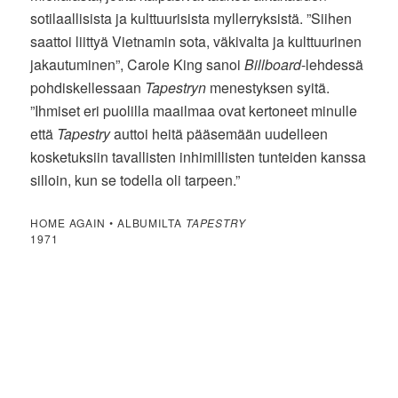
sotilaallisista ja kulttuurisista myllerryksistä. ”Siihen
saattoi liittyä Vietnamin sota, väkivalta ja kulttuurinen
jakautuminen”, Carole King sanoi
Billboard
-lehdessä
pohdiskellessaan
Tapestryn
menestyksen syitä.
”Ihmiset eri puolilla maailmaa ovat kertoneet minulle
että
Tapestry
auttoi heitä pääsemään uudelleen
kosketuksiin tavallisten inhimillisten tunteiden kanssa
silloin, kun se todella oli tarpeen.”
HOME AGAIN • ALBUMILTA
TAPESTRY
1971