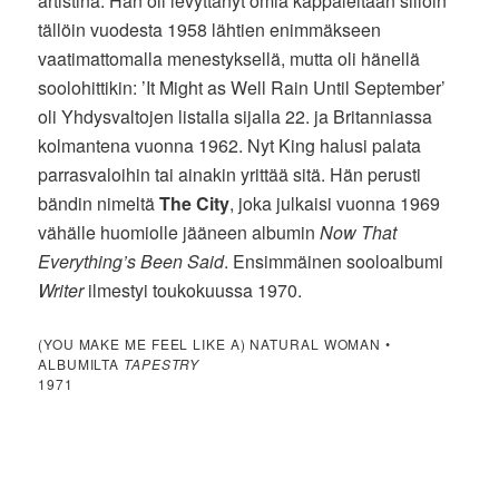
artistina. Hän oli levyttänyt omia kappaleitaan silloin
tällöin vuodesta 1958 lähtien enimmäkseen
vaatimattomalla menestyksellä, mutta oli hänellä
soolohittikin: ’It Might as Well Rain Until September’
oli Yhdysvaltojen listalla sijalla 22. ja Britanniassa
kolmantena vuonna 1962. Nyt King halusi palata
parrasvaloihin tai ainakin yrittää sitä. Hän perusti
bändin nimeltä
The City
, joka julkaisi vuonna 1969
vähälle huomiolle jääneen albumin
Now That
Everything’s Been Said
. Ensimmäinen sooloalbumi
Writer
ilmestyi toukokuussa 1970.
(YOU MAKE ME FEEL LIKE A) NATURAL WOMAN •
ALBUMILTA
TAPESTRY
1971