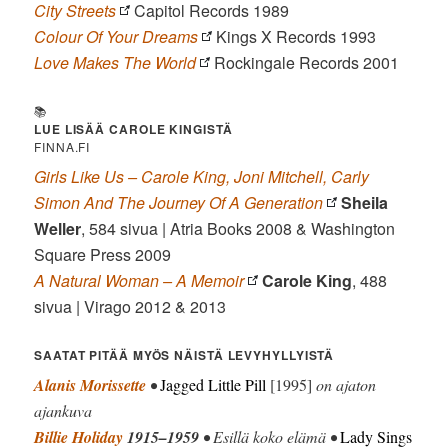
City Streets
Capitol Records 1989
Colour Of Your Dreams
Kings X Records 1993
Love Makes The World
Rockingale Records 2001
📚
LUE LISÄÄ CAROLE KINGISTÄ
FINNA.FI
Girls Like Us – Carole King, Joni Mitchell, Carly
Simon And The Journey Of A Generation
Sheila
Weller
, 584 sivua | Atria Books 2008 & Washington
Square Press 2009
A Natural Woman – A Memoir
Carole King
, 488
sivua | Virago 2012 & 2013
SAATAT PITÄÄ MYÖS NÄISTÄ LEVYHYLLYISTÄ
Alanis Morissette
•
Jagged Little Pill
[1995]
on ajaton
ajankuva
Billie Holiday
1915–1959
• Esillä koko elämä •
Lady Sings