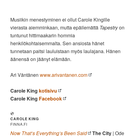
Musiikin menestyminen ei ollut Carole Kingille
vierasta aiemminkaan, mutta epäilemättä
Tapestry
on
tuntunut hittimaakarin hommia
henkilökohtaisemmalta. Sen ansiosta hänet
tunnetaan paitsi lauluistaan myös laulajana. Hänen
äänensä on jäänyt elämään.
Ari Väntänen
www.arivantanen.com
Carole King
kotisivu
Carole King
Facebook
💿
CAROLE KING
FINNA.FI
Now That’s Everything’s Been Said
The City
| Ode