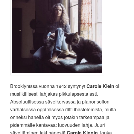
Brooklynissä vuonna 1942 syntynyt
Carole Klein
oli
musiikillisesti lahjakas pikkulapsesta asti.
Absoluuttisessa sävelkorvassa ja pianonsoiton
varhaisessa oppimisessa riitti ihastelemista, mutta
onneksi hänellä oli myös jotakin tärkeämpää ja
pidemmälle kantavaa: luovuuden lahja. Juuri
säveltäminen teki hänestä
Carole Kingin
, jonka