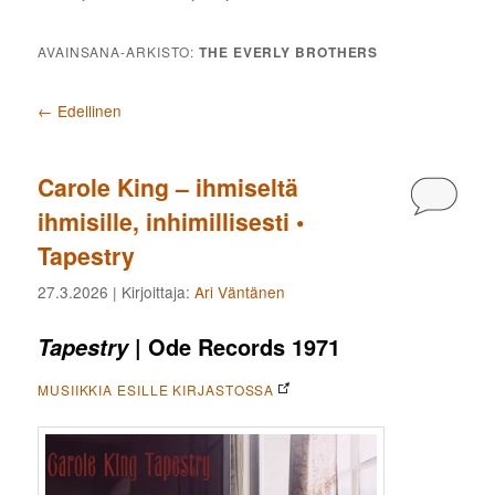
AVAINSANA-ARKISTO:
THE EVERLY BROTHERS
Artikkelien selaus
←
Edellinen
Carole King – ihmiseltä
Kommen
ihmisille, inhimillisesti •
Tapestry
27.3.2026
| Kirjoittaja:
Ari Väntänen
| Ode Records 1971
Tapestry
MUSIIKKIA ESILLE KIRJASTOSSA