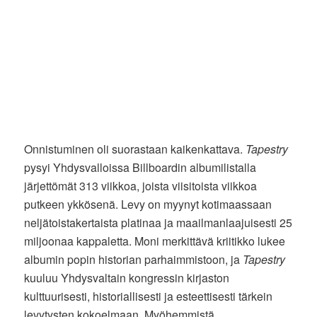
Onnistuminen oli suorastaan kaikenkattava.
Tapestry
pysyi Yhdysvalloissa Billboardin albumilistalla
järjettömät 313 viikkoa, joista viisitoista viikkoa
putkeen ykkösenä. Levy on myynyt kotimaassaan
neljätoistakertaista platinaa ja maailmanlaajuisesti 25
miljoonaa kappaletta. Moni merkittävä kriitikko lukee
albumin popin historian parhaimmistoon, ja
Tapestry
kuuluu Yhdysvaltain kongressin kirjaston
kulttuurisesti, historiallisesti ja esteettisesti tärkein
levytysten kokoelmaan. Myöhemmistä