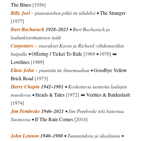
The Blues
[1956]
Billy Joel
– pianomiehen pitkä tie tähdeksi •
The Stranger
[1977]
Burt Bacharach
1928–2023
• Burt Bacharach ja
laulunkirjoittamisen taide
Carpenters
– sisarukset Karen ja Richard viihdemusiikin
/
huipulla •
Offering
Ticket To Ride
[1969
•
1970] ➡️
Lovelines
[1989]
Elton John
– pianistin tie ihmemaahan •
Goodbye Yellow
Brick Road
[1973]
Harry Chapin
1942–1981
• Koskettavia tarinoita laulujen
muodossa •
Heads & Tales
[1972]
➡️
Verities & Balderdash
[1974]
Jim Pembroke
1946–2021
• Jim Pembroke teki historiaa
Suomessa •
If The Rain Comes
[2014]
John Lennon
1940–1980
• Tunnustuksia ja idealismia •