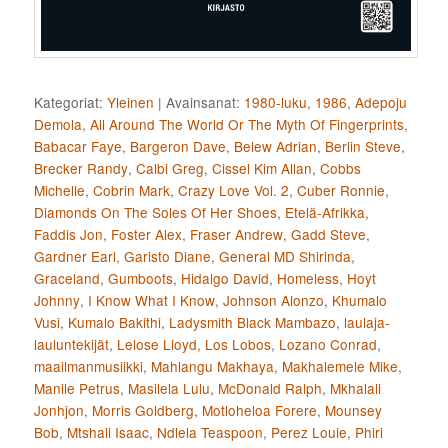
Kategoriat:
Yleinen
|
Avainsanat:
1980-luku
,
1986
,
Adepoju
Demola
,
All Around The World Or The Myth Of Fingerprints
,
Babacar Faye
,
Bargeron Dave
,
Belew Adrian
,
Berlin Steve
,
Brecker Randy
,
Calbi Greg
,
Cissel Kim Allan
,
Cobbs
Michelle
,
Cobrin Mark
,
Crazy Love Vol. 2
,
Cuber Ronnie
,
Diamonds On The Soles Of Her Shoes
,
Etelä-Afrikka
,
Faddis Jon
,
Foster Alex
,
Fraser Andrew
,
Gadd Steve
,
Gardner Earl
,
Garisto Diane
,
General MD Shirinda
,
Graceland
,
Gumboots
,
Hidalgo David
,
Homeless
,
Hoyt
Johnny
,
I Know What I Know
,
Johnson Alonzo
,
Khumalo
Vusi
,
Kumalo Bakithi
,
Ladysmith Black Mambazo
,
laulaja-
lauluntekijät
,
Lelose Lloyd
,
Los Lobos
,
Lozano Conrad
,
maailmanmusiikki
,
Mahlangu Makhaya
,
Makhalemele Mike
,
Manile Petrus
,
Masilela Lulu
,
McDonald Ralph
,
Mkhalali
Jonhjon
,
Morris Goldberg
,
Motloheloa Forere
,
Mounsey
Bob
,
Mtshali Isaac
,
Ndlela Teaspoon
,
Perez Louie
,
Phiri