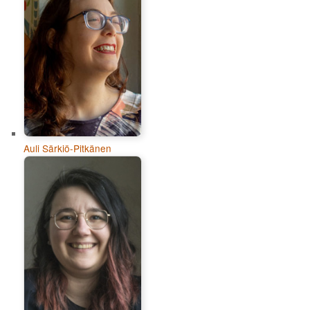
Auli Särkiö-Pitkänen