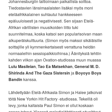
Johannesburgiin taltioimaan paikallista soittoa.
Tiedostavien länsimaalaisten lisäksi myös moni
eteläafrikkalainen suhtautui hankkeeseen
epäluuloisesti ja negatiivisesti. Sen sijaan Etelä-
Afrikan värillisten muusikoiden liitto tuki
suunnitelmaa, koska katsoi sen popularisoivan maan
alkuperäiskulttuuria. (Simon myös maksoi sikäläisille
soittajille yli kymmenkertaisesti verrattuna heidän
normaaleihin sessiopalkkioihinsa.) Äänityksiä tehtiin
kahden viikon ajan Ovation-studiossa muun muassa
Lulu Masileian
,
Tao Ea Matsekhan
,
General M. D.
Shirinda And The Gaza Sistersin
ja
Boyoyo Boys
Bandin
kanssa.
Lähdettyään Etelä-Afrikasta Simon ja Halee jatkoivat
töitä New Yorkin Hit Factory -studiossa. Tekeillä oli
levy, jonka kaltaista Paul Simon ei ollut koskaan
ennen tehnyt. Yleensä melodialähtöisesti säveltänyt