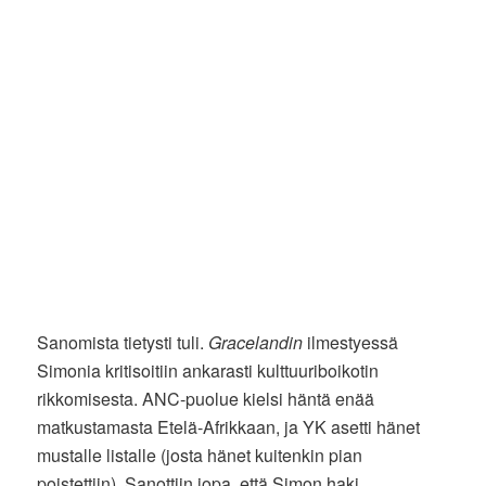
Sanomista tietysti tuli.
Gracelandin
ilmestyessä
Simonia kritisoitiin ankarasti kulttuuriboikotin
rikkomisesta. ANC-puolue kielsi häntä enää
matkustamasta Etelä-Afrikkaan, ja YK asetti hänet
mustalle listalle (josta hänet kuitenkin pian
poistettiin). Sanottiin jopa, että Simon haki