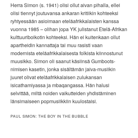
Herra Simon (s. 1941) olisi ollut aivan pihalla, ellei
olisi tiennyt joutuvansa ankaran kritiikin kohteeksi
ryhtyessään asioimaan eteläafrikkalaisten kanssa
vuonna 1985 – olihan jopa YK julistanut Etelä-Afrikan
kulttuuriboikotin kohteeksi. Hän ei kuitenkaan ollut
apartheidin kannattaja tai muu rasisti vaan
modernista eteläafrikkalaisesta folkista kiinnostunut
muusikko. Simon oli saanut käsiinsä Gumboots-
nimisen kasetin, jonka sisältämän jaiva-musiikin
juuret olivat eteläafrikkalaisen zulukansan
isicathamiyassa ja mbaqangassa. Hän halusi
selvittää, miltä noiden vaikutteiden yhdistäminen
länsimaiseen popmusiikkiin kuulostaisi.
PAUL SIMON: THE BOY IN THE BUBBLE