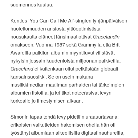
suomennos kuuluu.
Kenties ’You Can Call Me Al’-singlen tyhjänpäiväisen
huolettomuuden ansiosta yltiöoptimistista
nousukautta eläneet länsimaat ottivat
Gracelandin
omakseen. Vuonna 1987 sekä Grammylla että Brit
Awardilla palkitun albumin myyntiluvut vilistävät
nykyisin jossain kuudentoista miljoonan paikkeilla.
Graceland
ei kuitenkaan ollut pelkästään globaali
kansainsuosikki. Se on usein mukana
musiikkimedian maailman parhaiden tai tärkeimpien
albumien listoilla, ja kriitikot noteerasivat levyn
korkealle jo ilmestymisen aikaan.
Simonin tapaa tehdä levy pidettiin uraauurtavana:
erikoisten vaikutteiden hakemisen ohella hän oli
työstänyt albumiaan alkeellisilla digitaalinauhureilla,