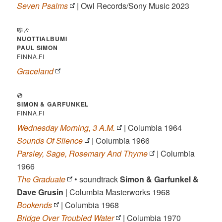
Seven Psalms
| Owl Records/Sony Music 2023
🎼🎶
NUOTTIALBUMI
PAUL SIMON
FINNA.FI
Graceland
💿
SIMON & GARFUNKEL
FINNA.FI
Wednesday Morning, 3 A.M.
| Columbia 1964
Sounds Of Silence
| Columbia 1966
Parsley, Sage, Rosemary And Thyme
| Columbia
1966
The Graduate
• soundtrack
Simon & Garfunkel &
Dave Grusin
| Columbia Masterworks 1968
Bookends
| Columbia 1968
Bridge Over Troubled Water
| Columbia 1970