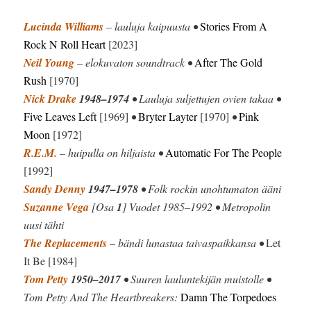
Lucinda Williams
– lauluja kaipuusta •
Stories From A
Rock N Roll Heart
[2023]
Neil Young
– elokuvaton soundtrack •
After The Gold
Rush
[1970]
Nick Drake
1948–1974
• Lauluja suljettujen ovien takaa •
Five Leaves Left
[1969]
•
Bryter Layter
[1970]
•
Pink
Moon
[1972]
R.E.M.
– huipulla on hiljaista •
Automatic For The People
[1992]
Sandy Denny
1947–1978
• Folk rockin unohtumaton ääni
Suzanne Vega
[Osa
1
] Vuodet 1985–1992 • Metropolin
uusi tähti
The Replacements
– bändi lunastaa taivaspaikkansa •
Let
It Be [1984]
Tom Petty
1950–2017
• Suuren lauluntekijän muistolle •
Tom Petty And The Heartbreakers:
Damn The Torpedoes