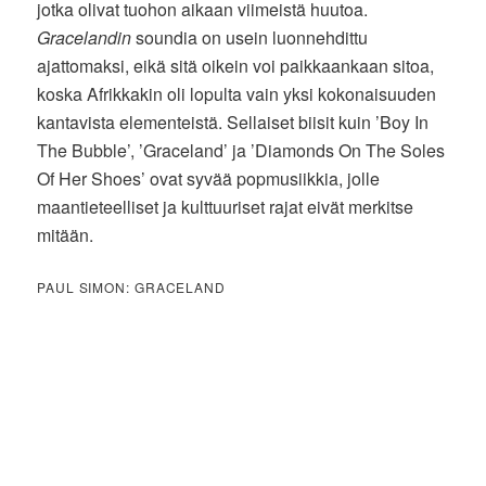
jotka olivat tuohon aikaan viimeistä huutoa.
Gracelandin
soundia on usein luonnehdittu
ajattomaksi, eikä sitä oikein voi paikkaankaan sitoa,
koska Afrikkakin oli lopulta vain yksi kokonaisuuden
kantavista elementeistä. Sellaiset biisit kuin ’Boy In
The Bubble’, ’Graceland’ ja ’Diamonds On The Soles
Of Her Shoes’ ovat syvää popmusiikkia, jolle
maantieteelliset ja kulttuuriset rajat eivät merkitse
mitään.
PAUL SIMON: GRACELAND