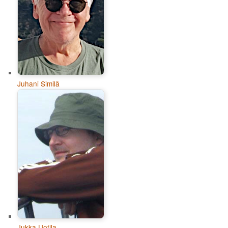
Juhani Similä
Jukka Uotila