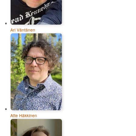
Ari Väntänen
Atte Häkkinen