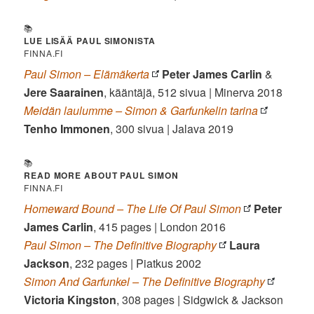
📚
LUE LISÄÄ PAUL SIMONISTA
FINNA.FI
Paul Simon – Elämäkerta
Peter James Carlin
&
Jere
Saarainen
, kääntäjä, 512 sivua | Minerva 2018
Meidän laulumme – Simon & Garfunkelin tarina
Tenho Immonen
, 300 sivua | Jalava 2019
📚
READ MORE ABOUT PAUL SIMON
FINNA.FI
Homeward Bound – The Life Of Paul Simon
Peter
James Carlin
, 415 pages | London 2016
Paul Simon – The Definitive Biography
Laura
Jackson
, 232 pages | Piatkus 2002
Simon And Garfunkel – The Definitive Biography
Victoria Kingston
, 308 pages | Sidgwick & Jackson