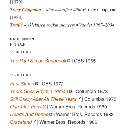
[1979]
Tracy Chapman
– altavastaajien ääni •
Tracy Chapman
[1988]
Traffic
– eklektisen rockin pioneeri • Vuodet 1967–2004
PAUL SIMON
FINNA.FI
1960-LUKU
The Paul Simon Songbook
| CBS 1965
1970-LUKU
Paul Simon
| CBS 1972
There Goes Rhymin’ Simon
| Columbia 1973
Still Crazy After All These Years
| Columbia 1975
One-Trick Pony
| Warner Bros. Records 1980
Hearts And Bones
| Warner Bros. Records 1983
Graceland
| Warner Bros. Records 1986