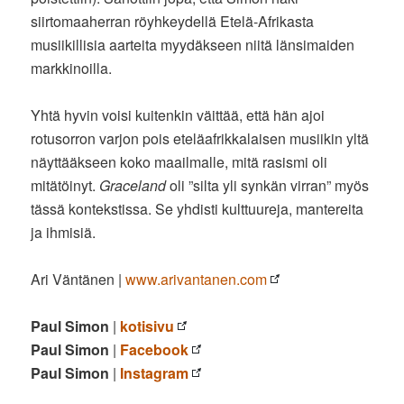
siirtomaaherran röyhkeydellä Etelä-Afrikasta
musiikillisia aarteita myydäkseen niitä länsimaiden
markkinoilla.
Yhtä hyvin voisi kuitenkin väittää, että hän ajoi
rotusorron varjon pois eteläafrikkalaisen musiikin yltä
näyttääkseen koko maailmalle, mitä rasismi oli
mitätöinyt.
Graceland
oli ”silta yli synkän virran” myös
tässä kontekstissa. Se yhdisti kulttuureja, mantereita
ja ihmisiä.
Ari Väntänen |
www.arivantanen.com
Paul Simon
|
kotisivu
Paul Simon
|
Facebook
Paul Simon
|
Instagram