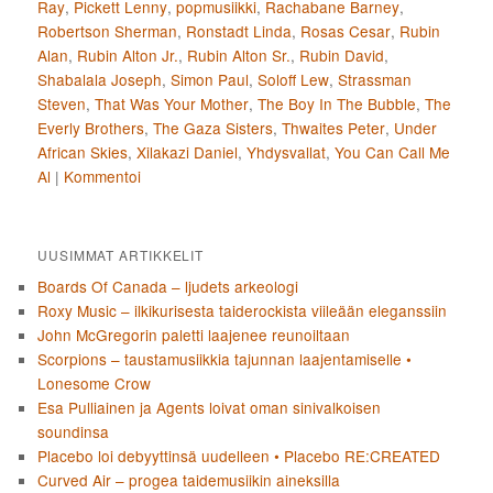
Ray
,
Pickett Lenny
,
popmusiikki
,
Rachabane Barney
,
Robertson Sherman
,
Ronstadt Linda
,
Rosas Cesar
,
Rubin
Alan
,
Rubin Alton Jr.
,
Rubin Alton Sr.
,
Rubin David
,
Shabalala Joseph
,
Simon Paul
,
Soloff Lew
,
Strassman
Steven
,
That Was Your Mother
,
The Boy In The Bubble
,
The
Everly Brothers
,
The Gaza Sisters
,
Thwaites Peter
,
Under
African Skies
,
Xilakazi Daniel
,
Yhdysvallat
,
You Can Call Me
Al
|
Kommentoi
UUSIMMAT ARTIKKELIT
Boards Of Canada – ljudets arkeologi
Roxy Music – ilkikurisesta taiderockista viileään eleganssiin
John McGregorin paletti laajenee reunoiltaan
Scorpions – taustamusiikkia tajunnan laajentamiselle •
Lonesome Crow
Esa Pulliainen ja Agents loivat oman sinivalkoisen
soundinsa
Placebo loi debyyttinsä uudelleen • Placebo RE:CREATED
Curved Air – progea taidemusiikin aineksilla