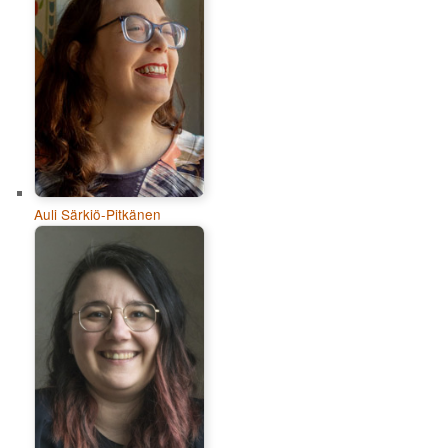
Auli Särkiö-Pitkänen