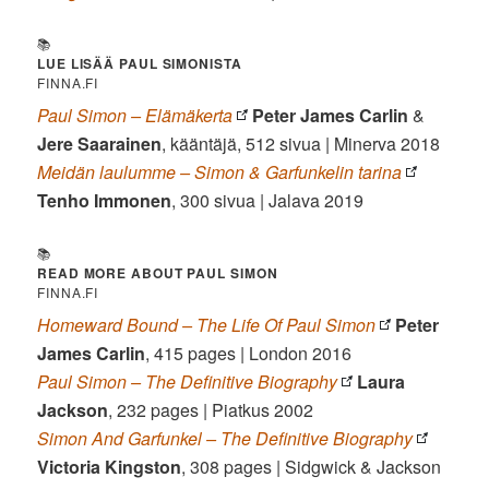
📚
LUE LISÄÄ PAUL SIMONISTA
FINNA.FI
Paul Simon – Elämäkerta
Peter James Carlin
&
Jere
Saarainen
, kääntäjä, 512 sivua | Minerva 2018
Meidän laulumme – Simon & Garfunkelin tarina
Tenho Immonen
, 300 sivua | Jalava 2019
📚
READ MORE ABOUT PAUL SIMON
FINNA.FI
Homeward Bound – The Life Of Paul Simon
Peter
James Carlin
, 415 pages | London 2016
Paul Simon – The Definitive Biography
Laura
Jackson
, 232 pages | Piatkus 2002
Simon And Garfunkel – The Definitive Biography
Victoria Kingston
, 308 pages | Sidgwick & Jackson