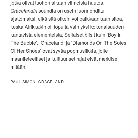
jotka olivat tuohon aikaan viimeistä huutoa.
Gracelandin
soundia on usein luonnehdittu
ajattomaksi, eikä sitä oikein voi paikkaankaan sitoa,
koska Afrikkakin oli lopulta vain yksi kokonaisuuden
kantavista elementeistä. Sellaiset biisit kuin ’Boy In
The Bubble’, ’Graceland’ ja ’Diamonds On The Soles
Of Her Shoes’ ovat syvää popmusiikkia, jolle
maantieteelliset ja kulttuuriset rajat eivät merkitse
mitään.
PAUL SIMON: GRACELAND