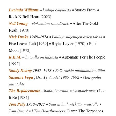
Lucinda Williams
– lauluja kaipuusta •
Stories From A
Rock N Roll Heart
[2023]
Neil Young
– elokuvaton soundtrack •
After The Gold
Rush
[1970]
Nick Drake
1948–1974
• Lauluja suljettujen ovien takaa •
Five Leaves Left
[1969]
•
Bryter Layter
[1970]
•
Pink
Moon
[1972]
R.E.M.
– huipulla on hiljaista •
Automatic For The People
[1992]
Sandy Denny
1947–1978
• Folk rockin unohtumaton ääni
Suzanne Vega
[Osa
1
] Vuodet 1985–1992 • Metropolin
uusi tähti
The Replacements
– bändi lunastaa taivaspaikkansa •
Let
It Be [1984]
Tom Petty
1950–2017
• Suuren lauluntekijän muistolle •
Tom Petty And The Heartbreakers:
Damn The Torpedoes