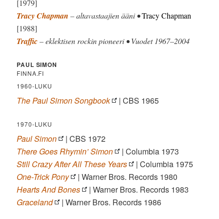
[1979]
Tracy Chapman
– altavastaajien ääni •
Tracy Chapman
[1988]
Traffic
– eklektisen rockin pioneeri • Vuodet 1967–2004
PAUL SIMON
FINNA.FI
1960-LUKU
The Paul Simon Songbook
| CBS 1965
1970-LUKU
Paul Simon
| CBS 1972
There Goes Rhymin’ Simon
| Columbia 1973
Still Crazy After All These Years
| Columbia 1975
One-Trick Pony
| Warner Bros. Records 1980
Hearts And Bones
| Warner Bros. Records 1983
Graceland
| Warner Bros. Records 1986