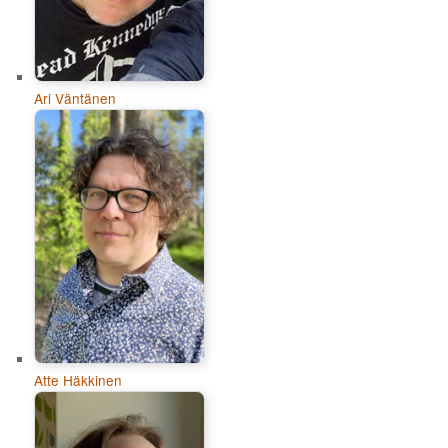
Ari Väntänen
Atte Häkkinen