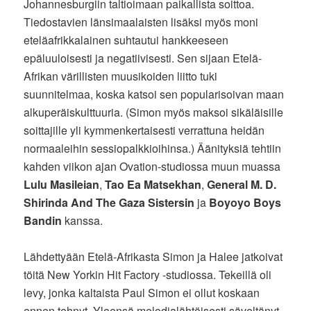
Johannesburgiin taltioimaan paikallista soittoa.
Tiedostavien länsimaalaisten lisäksi myös moni
eteläafrikkalainen suhtautui hankkeeseen
epäluuloisesti ja negatiivisesti. Sen sijaan Etelä-
Afrikan värillisten muusikoiden liitto tuki
suunnitelmaa, koska katsoi sen popularisoivan maan
alkuperäiskulttuuria. (Simon myös maksoi sikäläisille
soittajille yli kymmenkertaisesti verrattuna heidän
normaaleihin sessiopalkkioihinsa.) Äänityksiä tehtiin
kahden viikon ajan Ovation-studiossa muun muassa
Lulu Masileian
,
Tao Ea Matsekhan
,
General M. D.
Shirinda And The Gaza Sistersin
ja
Boyoyo Boys
Bandin
kanssa.
Lähdettyään Etelä-Afrikasta Simon ja Halee jatkoivat
töitä New Yorkin Hit Factory -studiossa. Tekeillä oli
levy, jonka kaltaista Paul Simon ei ollut koskaan
ennen tehnyt. Yleensä melodialähtöisesti säveltänyt