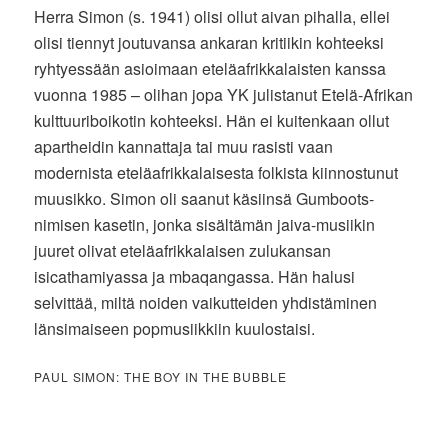
Herra Simon (s. 1941) olisi ollut aivan pihalla, ellei
olisi tiennyt joutuvansa ankaran kritiikin kohteeksi
ryhtyessään asioimaan eteläafrikkalaisten kanssa
vuonna 1985 – olihan jopa YK julistanut Etelä-Afrikan
kulttuuriboikotin kohteeksi. Hän ei kuitenkaan ollut
apartheidin kannattaja tai muu rasisti vaan
modernista eteläafrikkalaisesta folkista kiinnostunut
muusikko. Simon oli saanut käsiinsä Gumboots-
nimisen kasetin, jonka sisältämän jaiva-musiikin
juuret olivat eteläafrikkalaisen zulukansan
isicathamiyassa ja mbaqangassa. Hän halusi
selvittää, miltä noiden vaikutteiden yhdistäminen
länsimaiseen popmusiikkiin kuulostaisi.
PAUL SIMON: THE BOY IN THE BUBBLE