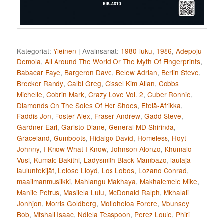
Kategoriat:
Yleinen
|
Avainsanat:
1980-luku
,
1986
,
Adepoju
Demola
,
All Around The World Or The Myth Of Fingerprints
,
Babacar Faye
,
Bargeron Dave
,
Belew Adrian
,
Berlin Steve
,
Brecker Randy
,
Calbi Greg
,
Cissel Kim Allan
,
Cobbs
Michelle
,
Cobrin Mark
,
Crazy Love Vol. 2
,
Cuber Ronnie
,
Diamonds On The Soles Of Her Shoes
,
Etelä-Afrikka
,
Faddis Jon
,
Foster Alex
,
Fraser Andrew
,
Gadd Steve
,
Gardner Earl
,
Garisto Diane
,
General MD Shirinda
,
Graceland
,
Gumboots
,
Hidalgo David
,
Homeless
,
Hoyt
Johnny
,
I Know What I Know
,
Johnson Alonzo
,
Khumalo
Vusi
,
Kumalo Bakithi
,
Ladysmith Black Mambazo
,
laulaja-
lauluntekijät
,
Lelose Lloyd
,
Los Lobos
,
Lozano Conrad
,
maailmanmusiikki
,
Mahlangu Makhaya
,
Makhalemele Mike
,
Manile Petrus
,
Masilela Lulu
,
McDonald Ralph
,
Mkhalali
Jonhjon
,
Morris Goldberg
,
Motloheloa Forere
,
Mounsey
Bob
,
Mtshali Isaac
,
Ndlela Teaspoon
,
Perez Louie
,
Phiri