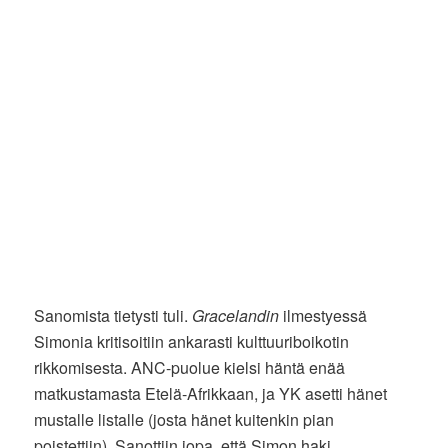
Sanomista tietysti tuli.
Gracelandin
ilmestyessä
Simonia kritisoitiin ankarasti kulttuuriboikotin
rikkomisesta. ANC-puolue kielsi häntä enää
matkustamasta Etelä-Afrikkaan, ja YK asetti hänet
mustalle listalle (josta hänet kuitenkin pian
poistettiin). Sanottiin jopa, että Simon haki