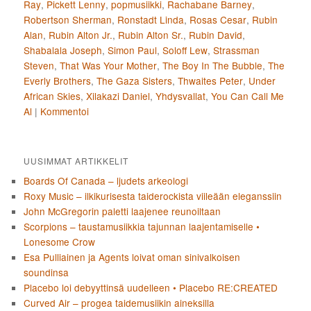
Ray
,
Pickett Lenny
,
popmusiikki
,
Rachabane Barney
,
Robertson Sherman
,
Ronstadt Linda
,
Rosas Cesar
,
Rubin
Alan
,
Rubin Alton Jr.
,
Rubin Alton Sr.
,
Rubin David
,
Shabalala Joseph
,
Simon Paul
,
Soloff Lew
,
Strassman
Steven
,
That Was Your Mother
,
The Boy In The Bubble
,
The
Everly Brothers
,
The Gaza Sisters
,
Thwaites Peter
,
Under
African Skies
,
Xilakazi Daniel
,
Yhdysvallat
,
You Can Call Me
Al
|
Kommentoi
UUSIMMAT ARTIKKELIT
Boards Of Canada – ljudets arkeologi
Roxy Music – ilkikurisesta taiderockista viileään eleganssiin
John McGregorin paletti laajenee reunoiltaan
Scorpions – taustamusiikkia tajunnan laajentamiselle •
Lonesome Crow
Esa Pulliainen ja Agents loivat oman sinivalkoisen
soundinsa
Placebo loi debyyttinsä uudelleen • Placebo RE:CREATED
Curved Air – progea taidemusiikin aineksilla