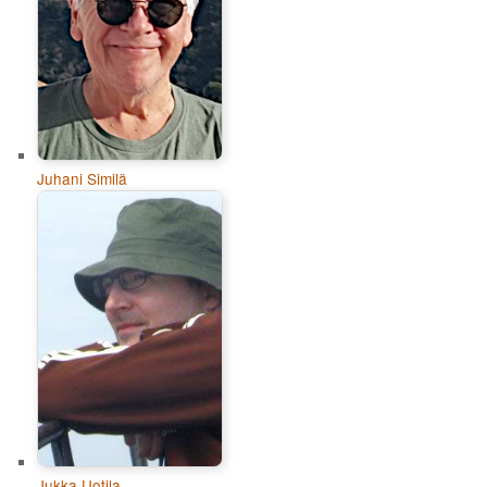
Juhani Similä
Jukka Uotila