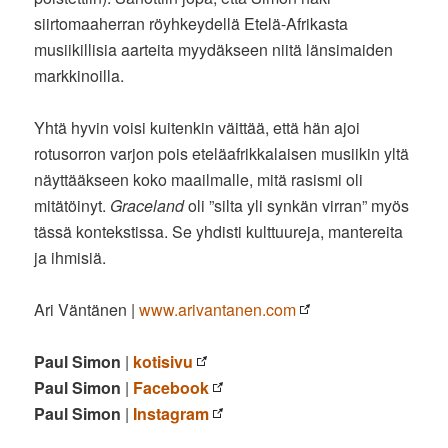
siirtomaaherran röyhkeydellä Etelä-Afrikasta
musiikillisia aarteita myydäkseen niitä länsimaiden
markkinoilla.
Yhtä hyvin voisi kuitenkin väittää, että hän ajoi
rotusorron varjon pois eteläafrikkalaisen musiikin yltä
näyttääkseen koko maailmalle, mitä rasismi oli
mitätöinyt.
Graceland
oli ”silta yli synkän virran” myös
tässä kontekstissa. Se yhdisti kulttuureja, mantereita
ja ihmisiä.
Ari Väntänen |
www.arivantanen.com
Paul Simon
|
kotisivu
Paul Simon
|
Facebook
Paul Simon
|
Instagram