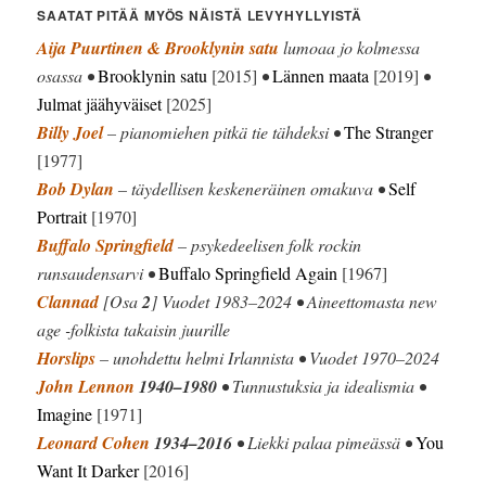
SAATAT PITÄÄ MYÖS NÄISTÄ LEVYHYLLYISTÄ
Aija Puurtinen & Brooklynin satu
lumoaa jo kolmessa
osassa •
Brooklynin satu
[2015]
•
Lännen maata
[2019]
•
Julmat jäähyväiset
[2025]
Billy Joel
– pianomiehen pitkä tie tähdeksi •
The Stranger
[1977]
Bob Dylan
– täydellisen keskeneräinen omakuva •
Self
Portrait
[1970]
Buffalo Springfield
– psykedeelisen folk rockin
runsaudensarvi •
Buffalo Springfield Again
[1967]
Clannad
[Osa
2
] Vuodet 1983–2024 • Aineettomasta new
age -folkista takaisin juurille
Horslips
– unohdettu helmi Irlannista • Vuodet 1970–2024
John Lennon
1940–1980
• Tunnustuksia ja idealismia •
Imagine
[1971]
Leonard Cohen
1934–2016
• Liekki palaa pimeässä •
You
Want It Darker
[2016]