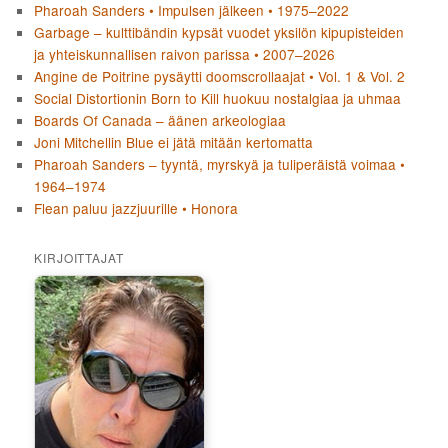
Pharoah Sanders • Impulsen jälkeen • 1975–2022
Garbage – kulttibändin kypsät vuodet yksilön kipupisteiden
ja yhteiskunnallisen raivon parissa • 2007–2026
Angine de Poitrine pysäytti doomscrollaajat • Vol. 1 & Vol. 2
Social Distortionin Born to Kill huokuu nostalgiaa ja uhmaa
Boards Of Canada – äänen arkeologiaa
Joni Mitchellin Blue ei jätä mitään kertomatta
Pharoah Sanders – tyyntä, myrskyä ja tuliperäistä voimaa •
1964–1974
Flean paluu jazzjuurille • Honora
KIRJOITTAJAT