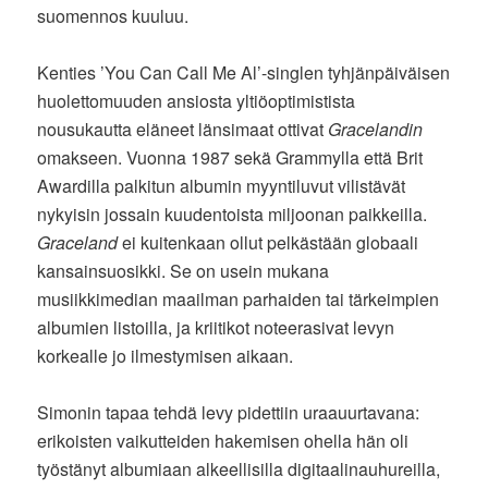
suomennos kuuluu.
Kenties ’You Can Call Me Al’-singlen tyhjänpäiväisen
huolettomuuden ansiosta yltiöoptimistista
nousukautta eläneet länsimaat ottivat
Gracelandin
omakseen. Vuonna 1987 sekä Grammylla että Brit
Awardilla palkitun albumin myyntiluvut vilistävät
nykyisin jossain kuudentoista miljoonan paikkeilla.
Graceland
ei kuitenkaan ollut pelkästään globaali
kansainsuosikki. Se on usein mukana
musiikkimedian maailman parhaiden tai tärkeimpien
albumien listoilla, ja kriitikot noteerasivat levyn
korkealle jo ilmestymisen aikaan.
Simonin tapaa tehdä levy pidettiin uraauurtavana:
erikoisten vaikutteiden hakemisen ohella hän oli
työstänyt albumiaan alkeellisilla digitaalinauhureilla,