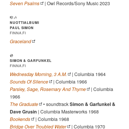
Seven Psalms
| Owl Records/Sony Music 2023
🎼🎶
NUOTTIALBUMI
PAUL SIMON
FINNA.FI
Graceland
💿
SIMON & GARFUNKEL
FINNA.FI
Wednesday Morning, 3 A.M.
| Columbia 1964
Sounds Of Silence
| Columbia 1966
Parsley, Sage, Rosemary And Thyme
| Columbia
1966
The Graduate
• soundtrack
Simon & Garfunkel &
Dave Grusin
| Columbia Masterworks 1968
Bookends
| Columbia 1968
Bridge Over Troubled Water
| Columbia 1970