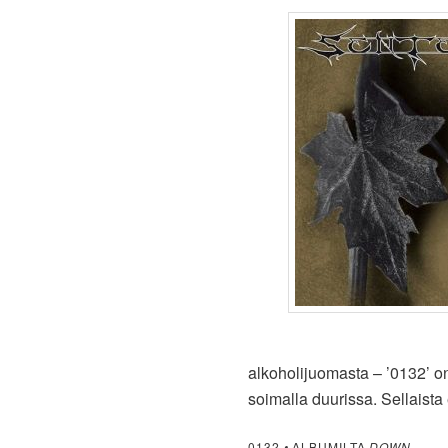
alkoholijuomasta – ’0132’ 
soimalla duurissa. Sellaista
0132
•
ALBUMILTA
DOWN