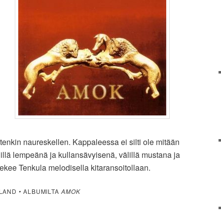
enkin naureskellen. Kappaleessa ei silti ole mitään
lillä lempeänä ja kullansävyisenä, välillä mustana ja
 tekee Tenkula melodisella kitaransoitollaan.
PLAND
•
ALBUMILTA
AMOK