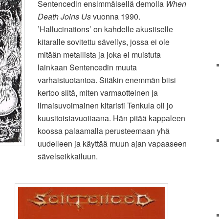
Sentencedin ensimmäisellä demolla
When
Death Joins Us
vuonna 1990.
’Hallucinations’ on kahdelle akustiselle
kitaralle sovitettu sävellys, jossa ei ole
mitään metallista ja joka ei muistuta
lainkaan Sentencedin muuta
varhaistuotantoa. Sitäkin enemmän biisi
kertoo siitä, miten varmaotteinen ja
ilmaisuvoimainen kitaristi Tenkula oli jo
kuusitoistavuotiaana. Hän pitää kappaleen
koossa palaamalla perusteemaan yhä
uudelleen ja käyttää muun ajan vapaaseen
sävelseikkailuun.