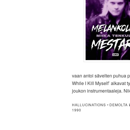
vaan antoi sävelten puhua pu
While I Kill Myself’ alkavat 
joukon instrumentaaleja. Ni
HALLUCINATIONS
•
DEMOLTA
1990