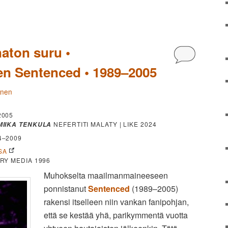
aton suru •
Kommentoi
en Sentenced • 1989–2005
änen
2005
NEFERTITI MALATY | LIKE 2024
MIIKA TENKULA
4–2009
SA
RY MEDIA 1996
Muhokselta maailmanmaineeseen
ponnistanut
Sentenced
(1989–2005)
rakensi itselleen niin vankan fanipohjan,
että se kestää yhä, parikymmentä vuotta