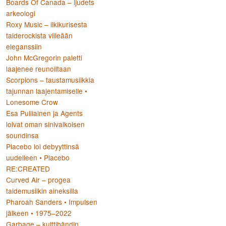
Boards Of Canada – ljudets
arkeologi
Roxy Music – ilkikurisesta
taiderockista viileään
eleganssiin
John McGregorin paletti
laajenee reunoiltaan
Scorpions – taustamusiikkia
tajunnan laajentamiselle •
Lonesome Crow
Esa Pulliainen ja Agents
loivat oman sinivalkoisen
soundinsa
Placebo loi debyyttinsä
uudelleen • Placebo
RE:CREATED
Curved Air – progea
taidemusiikin aineksilla
Pharoah Sanders • Impulsen
jälkeen • 1975–2022
Garbage – kulttibändin