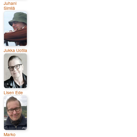
Juhani
Similä
Jukka Uotila
Lisen Ede
Marko