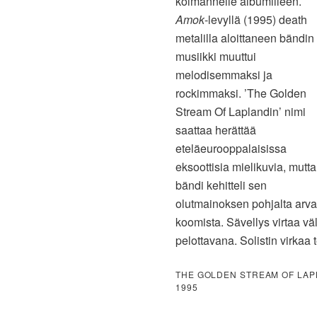
kolmannelle albumilleen.
Amok
-levyllä (1995) death
metalilla aloittaneen bändin
musiikki muuttui
melodisemmaksi ja
rockimmaksi. ’The Golden
Stream Of Laplandin’ nimi
saattaa herättää
eteläeurooppalaisissa
eksoottisia mielikuvia, mutta
bändi kehitteli sen
olutmainoksen pohjalta arvat
koomista. Sävellys virtaa vä
pelottavana. Solistin virkaa
THE GOLDEN STREAM OF LA
1995