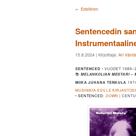
Artikkelien selaus
←
Edellinen
Sentencedin san
Instrumentaalin
15.8.2024
| Kirjoittaja:
Ari Vänt
SENTENCED
•
VUODET 1989–
📚
MELANKOLIAN MESTARI – 
MIIKA JUHANA TENKULA
197
MUSIIKKIA ESILLE KIRJASTOS
•
SENTENCED
:
DOWN
| CENTU