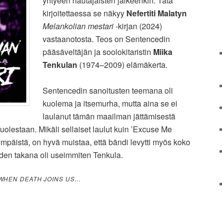
yhtyeen hautajaisten jälkeenkin. Tätä
kirjoitettaessa se näkyy
Nefertiti Malatyn
Melankolian mestari
-kirjan (2024)
vastaanotosta. Teos on Sentencedin
pääsäveltäjän ja soolokitaristin
Miika
Tenkulan
(1974–2009) elämäkerta.
Sentencedin sanoitusten teemana oli
kuolema ja itsemurha, mutta aina se ei
laulanut tämän maailman jättämisestä
olestaan. Mikäli sellaiset laulut kuin ’Excuse Me
tympäistä, on hyvä muistaa, että bändi levytti myös koko
iden takana oli useimmiten Tenkula.
WHEN DEATH JOINS US…