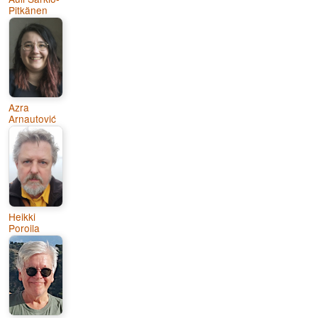
Pitkänen
Azra
Arnautović
Heikki
Poroila