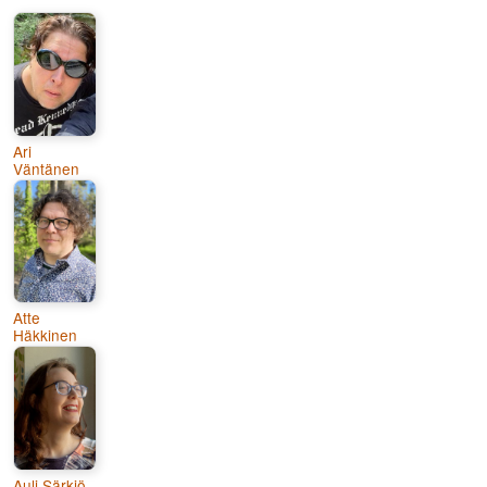
Ari
Väntänen
Atte
Häkkinen
Auli Särkiö-