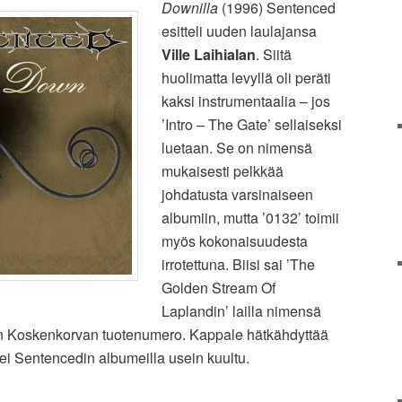
Downilla
(1996) Sentenced
esitteli uuden laulajansa
Ville Laihialan
. Siitä
huolimatta levyllä oli peräti
kaksi instrumentaalia – jos
’Intro – The Gate’ sellaiseksi
luetaan. Se on nimensä
mukaisesti pelkkää
johdatusta varsinaiseen
albumiin, mutta ’0132’ toimii
myös kokonaisuudesta
irrotettuna. Biisi sai ’The
Golden Stream Of
Laplandin’ lailla nimensä
on Koskenkorvan tuotenumero. Kappale hätkähdyttää
 ei Sentencedin albumeilla usein kuultu.