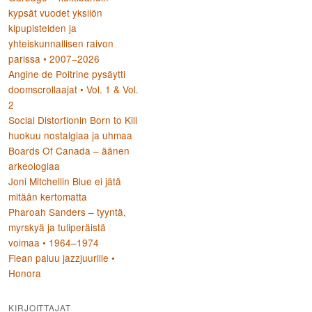
kypsät vuodet yksilön
kipupisteiden ja
yhteiskunnallisen raivon
parissa • 2007–2026
Angine de Poitrine pysäytti
doomscrollaajat • Vol. 1 & Vol.
2
Social Distortionin Born to Kill
huokuu nostalgiaa ja uhmaa
Boards Of Canada – äänen
arkeologiaa
Joni Mitchellin Blue ei jätä
mitään kertomatta
Pharoah Sanders – tyyntä,
myrskyä ja tuliperäistä
voimaa • 1964–1974
Flean paluu jazzjuurille •
Honora
KIRJOITTAJAT