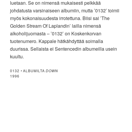
luetaan. Se on nimensä mukaisesti pelkkää
johdatusta varsinaiseen albumiin, mutta ’0132’ toimii
myös kokonaisuudesta irrotettuna. Biisi sai ’The
Golden Stream Of Laplandin’ lailla nimensä
alkoholijuomasta – ’0132’ on Koskenkorvan
tuotenumero. Kappale hätkähdyttää soimalla
duurissa. Sellaista ei Sentencedin albumeilla usein
kuultu.
0132
•
ALBUMILTA
DOWN
1996