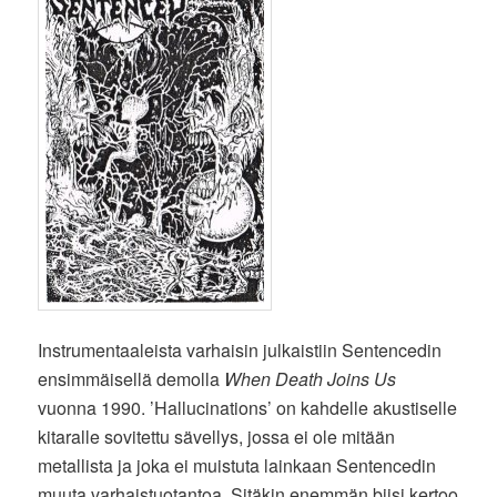
Instrumentaaleista varhaisin julkaistiin Sentencedin
ensimmäisellä demolla
When Death Joins Us
vuonna 1990. ’Hallucinations’ on kahdelle akustiselle
kitaralle sovitettu sävellys, jossa ei ole mitään
metallista ja joka ei muistuta lainkaan Sentencedin
muuta varhaistuotantoa. Sitäkin enemmän biisi kertoo