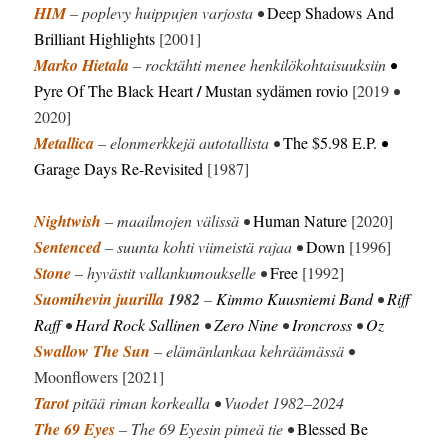
HIM
– poplevy huippujen varjosta •
Deep Shadows And
Brilliant Highlights
[2001]
Marko Hietala
– rocktähti menee henkilökohtaisuuksiin
•
/
Pyre Of The Black Heart
Mustan sydämen rovio
[2019
•
2020]
Metallica
– elonmerkkejä autotallista •
The $5.98 E.P.
•
Garage Days Re-Revisited
[1987]
Nightwish
– maailmojen välissä •
Human Nature
[2020]
Sentenced
– suunta kohti viimeistä rajaa •
Down
[1996]
Stone
– hyvästit vallankumoukselle •
Free
[1992]
Suomihevin juurilla
1982
–
Kimmo Kuusniemi Band
•
Riff
Raff
•
Hard Rock Sallinen
•
Zero Nine
•
Ironcross
•
Oz
Swallow The Sun
– elämänlankaa kehräämässä •
Moonflowers [2021]
Tarot
pitää riman korkealla • Vuodet 1982–2024
The 69 Eyes
– The 69 Eyesin pimeä tie •
Blessed Be