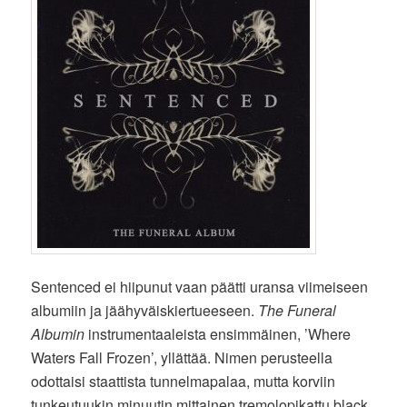
Sentenced ei hiipunut vaan päätti uransa viimeiseen
albumiin ja jäähyväiskiertueeseen.
The Funeral
Albumin
instrumentaaleista ensimmäinen, ’Where
Waters Fall Frozen’, yllättää. Nimen perusteella
odottaisi staattista tunnelmapalaa, mutta korviin
tunkeutuukin minuutin mittainen tremolopikattu black