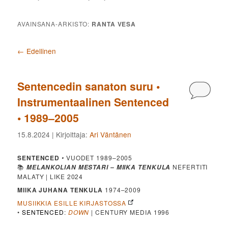
AVAINSANA-ARKISTO:
RANTA VESA
Artikkelien selaus
←
Edellinen
Sentencedin sanaton suru •
Kommen
Instrumentaalinen Sentenced
• 1989–2005
15.8.2024
| Kirjoittaja:
Ari Väntänen
SENTENCED
•
VUODET 1989–2005
📚
NEFERTITI
MELANKOLIAN MESTARI – MIIKA TENKULA
MALATY | LIKE 2024
MIIKA JUHANA TENKULA
1974–2009
MUSIIKKIA ESILLE KIRJASTOSSA
•
SENTENCED
:
DOWN
| CENTURY MEDIA 1996