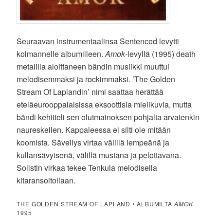
Seuraavan instrumentaalinsa Sentenced levytti
kolmannelle albumilleen.
Amok
-levyllä (1995) death
metalilla aloittaneen bändin musiikki muuttui
melodisemmaksi ja rockimmaksi. ’The Golden
Stream Of Laplandin’ nimi saattaa herättää
eteläeurooppalaisissa eksoottisia mielikuvia, mutta
bändi kehitteli sen olutmainoksen pohjalta arvatenkin
naureskellen. Kappaleessa ei silti ole mitään
koomista. Sävellys virtaa välillä lempeänä ja
kullansävyisenä, välillä mustana ja pelottavana.
Solistin virkaa tekee Tenkula melodisella
kitaransoitollaan.
THE GOLDEN STREAM OF LAPLAND
•
ALBUMILTA
AMOK
1995