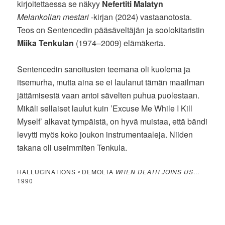
kirjoitettaessa se näkyy
Nefertiti Malatyn
Melankolian mestari
-kirjan (2024) vastaanotosta.
Teos on Sentencedin pääsäveltäjän ja soolokitaristin
Miika Tenkulan
(1974–2009) elämäkerta.
Sentencedin sanoitusten teemana oli kuolema ja
itsemurha, mutta aina se ei laulanut tämän maailman
jättämisestä vaan antoi sävelten puhua puolestaan.
Mikäli sellaiset laulut kuin ’Excuse Me While I Kill
Myself’ alkavat tympäistä, on hyvä muistaa, että bändi
levytti myös koko joukon instrumentaaleja. Niiden
takana oli useimmiten Tenkula.
HALLUCINATIONS
•
DEMOLTA
WHEN DEATH JOINS US…
1990