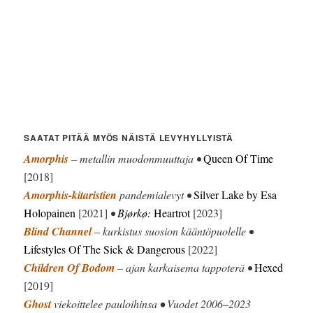
SAATAT PITÄÄ MYÖS NÄISTÄ LEVYHYLLYISTÄ
Amorphis
– metallin muodonmuuttaja •
Queen Of Time
[2018]
Amorphis-kitaristien
pandemialevyt •
Silver Lake by Esa
Holopainen
[2021]
•
Bjørkø:
Heartrot
[2023]
Blind Channel
– kurkistus suosion kääntöpuolelle •
Lifestyles Of The Sick & Dangerous
[2022]
Children Of Bodom
– ajan karkaisema tappoterä •
Hexed
[2019]
Ghost
viekoittelee pauloihinsa
•
Vuodet 2006–2023