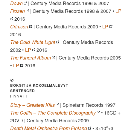
Down
| Century Media Records 1996 & 2007
Frozen
| Century Media Records 1998 & 2007 •
LP
2016
Crimson
| Century Media Records 2000 •
LP
2016
The Cold White Light
| Century Media Records
2002 •
LP
2016
The Funeral Album
| Century Media Records 2005
•
LP
2016
💿
BOKSIT JA KOKOELMALEVYT
SENTENCED
FINNA.FI
Story – Greatest Kills
| Spinefarm Records 1997
The Coffin – The Complete Discography
• 16CD +
2DVD | Century Media Records 2009
Death Metal Orchestra From Finland
• 3×10″+3