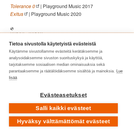
Tolerance 0
| Playground Music 2017
Exitus
| Playground Music 2020
💿
KYRCK
•
KURSK
FINNA.FI
Tietoa sivustolla käytetyistä evästeistä
Tšerno [Черно]
| Uho Productions 2008
Käytämme sivustollamme evästeitä kerätäksemme ja
Nizhe [Нижe]
| Playground Music / Yellow House
analysoidaksemme sivuston suorituskykyä ja käyttöä,
Recordings 2011
tarjotaksemme sosiaalisen median ominaisuuksia sekä
Imena Na Stene [Имена на стене]
| Ranka
parantaaksemme ja räätälöidäksemme sisältöä ja mainoksia.
Lue
lisää
Kustannus 2014
Zero
| Ranka Kustannus 2016
Prestuplenija protiv tšelovetšestva / Crimes against
Evästeasetukset
humanity
| Ranka Kustannus 2023
Salli kaikki evästeet
💿
Hyväksy välttämättömät evästeet
CEMETERY SKYLINE
[MARKUS VANHALA • SANTERI KALLIO • VESA RANTA •
VICTOR BRANDT • MIKAEL STANNE]