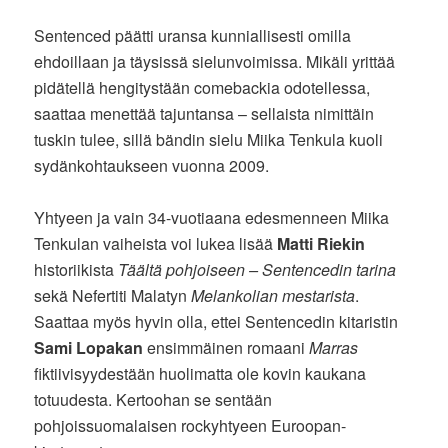
Sentenced päätti uransa kunniallisesti omilla
ehdoillaan ja täysissä sielunvoimissa. Mikäli yrittää
pidätellä hengitystään comebackia odotellessa,
saattaa menettää tajuntansa – sellaista nimittäin
tuskin tulee, sillä bändin sielu Miika Tenkula kuoli
sydänkohtaukseen vuonna 2009.
Yhtyeen ja vain 34-vuotiaana edesmenneen Miika
Tenkulan vaiheista voi lukea lisää
Matti Riekin
historiikista
Täältä pohjoiseen – Sentencedin tarina
sekä Nefertiti Malatyn
Melankolian mestarista
.
Saattaa myös hyvin olla, ettei Sentencedin kitaristin
Sami Lopakan
ensimmäinen romaani
Marras
fiktiivisyydestään huolimatta ole kovin kaukana
totuudesta. Kertoohan se sentään
pohjoissuomalaisen rockyhtyeen Euroopan-