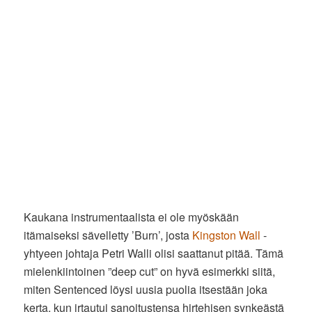
Kaukana instrumentaalista ei ole myöskään
itämaiseksi sävelletty ’Burn’, josta
Kingston Wall
-
yhtyeen johtaja Petri Walli olisi saattanut pitää. Tämä
mielenkiintoinen ”deep cut” on hyvä esimerkki siitä,
miten Sentenced löysi uusia puolia itsestään joka
kerta, kun irtautui sanoitustensa hirtehisen synkeästä