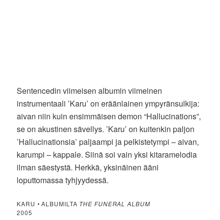
Sentencedin viimeisen albumin viimeinen
instrumentaali ’Karu’ on eräänlainen ympyränsulkija:
aivan niin kuin ensimmäisen demon “Hallucinations”,
se on akustinen sävellys. ’Karu’ on kuitenkin paljon
’Hallucinationsia’ paljaampi ja pelkistetympi – aivan,
karumpi – kappale. Siinä soi vain yksi kitaramelodia
ilman säestystä. Herkkä, yksinäinen ääni
loputtomassa tyhjyydessä.
KARU
•
ALBUMILTA
THE FUNERAL ALBUM
2005