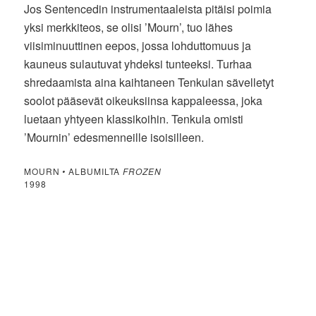
Jos Sentencedin instrumentaaleista pitäisi poimia
yksi merkkiteos, se olisi ’Mourn’, tuo lähes
viisiminuuttinen eepos, jossa lohduttomuus ja
kauneus sulautuvat yhdeksi tunteeksi. Turhaa
shredaamista aina kaihtaneen Tenkulan sävelletyt
soolot pääsevät oikeuksiinsa kappaleessa, joka
luetaan yhtyeen klassikoihin. Tenkula omisti
’Mournin’ edesmenneille isoisilleen.
MOURN
•
ALBUMILTA
FROZEN
1998