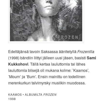
Edeltäjänsä tavoin Saksassa äänitetyllä
Frozenilla
(1998) bändiin liittyi jälleen uusi jäsen, basisti
Sami
Kukkohovi
. Tällä kertaa lauluttomia tai lähes
lauluttomia biisejä oli mukana kolme: ’Kaamos’,
’Mourn’ ja ’Burn’. Ensin mainittu on todellinen
merenkurkun talvimyrsky musiikin muodossa.
KAAMOS
•
ALBUMILTA
FROZEN
1998