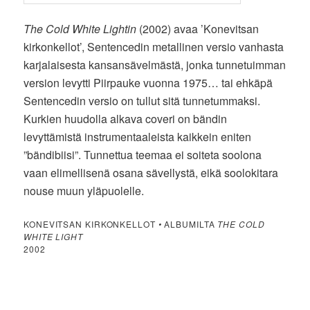
The Cold White Lightin
(2002) avaa ’Konevitsan
kirkonkellot’, Sentencedin metallinen versio vanhasta
karjalaisesta kansansävelmästä, jonka tunnetuimman
version levytti Piirpauke vuonna 1975… tai ehkäpä
Sentencedin versio on tullut sitä tunnetummaksi.
Kurkien huudolla alkava coveri on bändin
levyttämistä instrumentaaleista kaikkein eniten
”bändibiisi”. Tunnettua teemaa ei soiteta soolona
vaan elimellisenä osana sävellystä, eikä soolokitara
nouse muun yläpuolelle.
KONEVITSAN KIRKONKELLOT
•
ALBUMILTA
THE COLD
WHITE LIGHT
2002