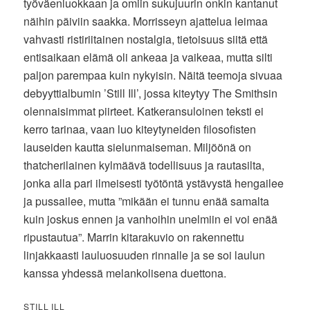
työväenluokkaan ja omiin sukujuurin onkin kantanut
näihin päiviin saakka. Morrisseyn ajattelua leimaa
vahvasti ristiriitainen nostalgia, tietoisuus siitä että
entisaikaan elämä oli ankeaa ja vaikeaa, mutta silti
paljon parempaa kuin nykyisin. Näitä teemoja sivuaa
debyyttialbumin ’Still Ill’, jossa kiteytyy The Smithsin
olennaisimmat piirteet. Katkeransuloinen teksti ei
kerro tarinaa, vaan luo kiteytyneiden filosofisten
lauseiden kautta sielunmaiseman. Miljöönä on
thatcherilainen kylmäävä todellisuus ja rautasilta,
jonka alla pari ilmeisesti työtöntä ystävystä hengailee
ja pussailee, mutta ”mikään ei tunnu enää samalta
kuin joskus ennen ja vanhoihin unelmiin ei voi enää
ripustautua”. Marrin kitarakuvio on rakennettu
linjakkaasti lauluosuuden rinnalle ja se soi laulun
kanssa yhdessä melankolisena duettona.
STILL ILL