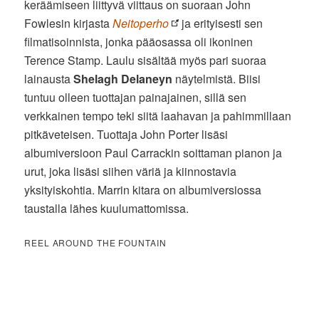
keräämiseen liittyvä viittaus on suoraan John
Fowlesin kirjasta
Neitoperho
ja erityisesti sen
filmatisoinnista, jonka pääosassa oli ikoninen
Terence Stamp. Laulu sisältää myös pari suoraa
lainausta
Shelagh Delaneyn
näytelmistä. Biisi
tuntuu olleen tuottajan painajainen, sillä sen
verkkainen tempo teki siitä laahavan ja pahimmillaan
pitkäveteisen. Tuottaja John Porter lisäsi
albumiversioon Paul Carrackin soittaman pianon ja
urut, joka lisäsi siihen väriä ja kiinnostavia
yksityiskohtia. Marrin kitara on albumiversiossa
taustalla lähes kuulumattomissa.
REEL AROUND THE FOUNTAIN