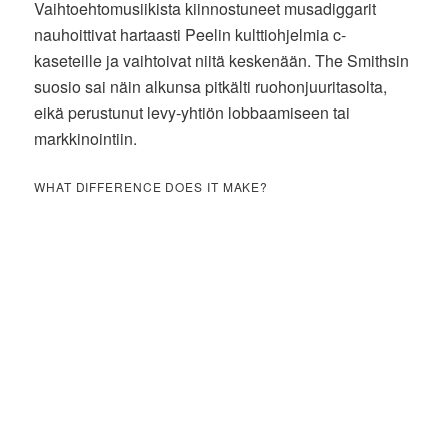
Vaihtoehtomusiikista kiinnostuneet musadiggarit
nauhoittivat hartaasti Peelin kulttiohjelmia c-
kaseteille ja vaihtoivat niitä keskenään. The Smithsin
suosio sai näin alkunsa pitkälti ruohonjuuritasolta,
eikä perustunut levy-yhtiön lobbaamiseen tai
markkinointiin.
WHAT DIFFERENCE DOES IT MAKE?