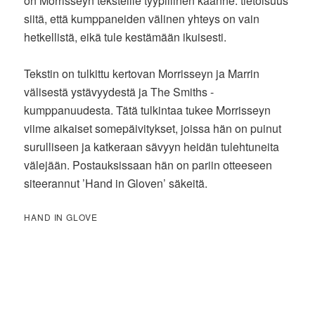
on Morrisseyn teksteille tyypillinen käänne: tietoisuus
siitä, että kumppaneiden välinen yhteys on vain
hetkellistä, eikä tule kestämään ikuisesti.
Tekstin on tulkittu kertovan Morrisseyn ja Marrin
välisestä ystävyydestä ja The Smiths -
kumppanuudesta. Tätä tulkintaa tukee Morrisseyn
viime aikaiset somepäivitykset, joissa hän on puinut
surulliseen ja katkeraan sävyyn heidän tulehtuneita
välejään. Postauksissaan hän on pariin otteeseen
siteerannut ’Hand in Gloven’ säkeitä.
HAND IN GLOVE