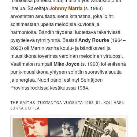
medioissa paheksuntaa, mutta myös varauksetonta
ihailua. Säveltäjä
Johnny Marria
(s. 1963)
arvostettiin ainutlaatuisena kitaristina, joka loihti
soittimestaan upeita melodisia kuvioita ja
harmonioita. Bändin täydensi luotettava takarivissä
pysyttelevä rytmiryhmä. Basisti
Andy Rourke
(1964–
2023) oli Marrin vanha koulu- ja bändikaveri ja
muusikkona toverinsa veroinen melodinen virtuoosi.
Vaatimaton rumpali
Mike Joyce
(s. 1963) toi entisenä
punk-muusikkona yhtyeen sointiin suoraviivaisuutta
ja energiaa. Nuori bändi esiintyi Seinäjoen
Provinssirockissa kesäkuussa 1984.
THE SMITHS -TUOTANTOA VUOSILTA 1983–84. KOLLAASI:
JUKKA UOTILA