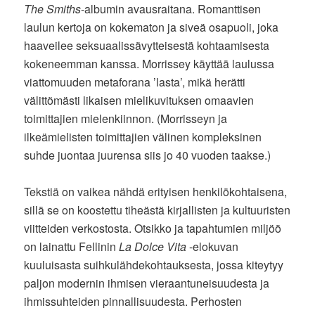
The Smiths
-albumin avausraitana. Romanttisen
laulun kertoja on kokematon ja siveä osapuoli, joka
haaveilee seksuaalissävytteisestä kohtaamisesta
kokeneemman kanssa. Morrissey käyttää laulussa
viattomuuden metaforana ’lasta’, mikä herätti
välittömästi likaisen mielikuvituksen omaavien
toimittajien mielenkiinnon. (Morrisseyn ja
ilkeämielisten toimittajien välinen kompleksinen
suhde juontaa juurensa siis jo 40 vuoden taakse.)
Tekstiä on vaikea nähdä erityisen henkilökohtaisena,
sillä se on koostettu tiheästä kirjallisten ja kultuuristen
viitteiden verkostosta. Otsikko ja tapahtumien miljöö
on lainattu Fellinin
La Dolce Vita
-elokuvan
kuuluisasta suihkulähdekohtauksesta, jossa kiteytyy
paljon modernin ihmisen vieraantuneisuudesta ja
ihmissuhteiden pinnallisuudesta. Perhosten