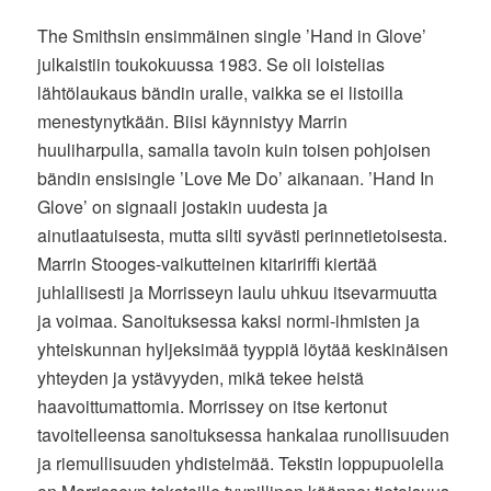
The Smithsin ensimmäinen single ’Hand in Glove’
julkaistiin toukokuussa 1983. Se oli loistelias
lähtölaukaus bändin uralle, vaikka se ei listoilla
menestynytkään. Biisi käynnistyy Marrin
huuliharpulla, samalla tavoin kuin toisen pohjoisen
bändin ensisingle ’Love Me Do’ aikanaan. ’Hand In
Glove’ on signaali jostakin uudesta ja
ainutlaatuisesta, mutta silti syvästi perinnetietoisesta.
Marrin Stooges-vaikutteinen kitaririffi kiertää
juhlallisesti ja Morrisseyn laulu uhkuu itsevarmuutta
ja voimaa. Sanoituksessa kaksi normi-ihmisten ja
yhteiskunnan hyljeksimää tyyppiä löytää keskinäisen
yhteyden ja ystävyyden, mikä tekee heistä
haavoittumattomia. Morrissey on itse kertonut
tavoitelleensa sanoituksessa hankalaa runollisuuden
ja riemullisuuden yhdistelmää. Tekstin loppupuolella