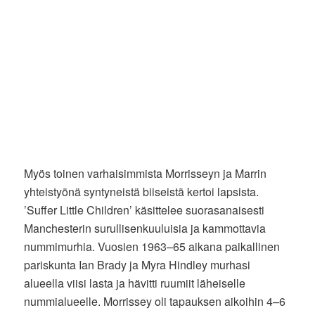
Myös toinen varhaisimmista Morrisseyn ja Marrin
yhteistyönä syntyneistä biiseistä kertoi lapsista.
’Suffer Little Children’ käsittelee suorasanaisesti
Manchesterin surullisenkuuluisia ja kammottavia
nummimurhia. Vuosien 1963–65 aikana paikallinen
pariskunta Ian Brady ja Myra Hindley murhasi
alueella viisi lasta ja hävitti ruumiit läheiselle
nummialueelle. Morrissey oli tapauksen aikoihin 4–6