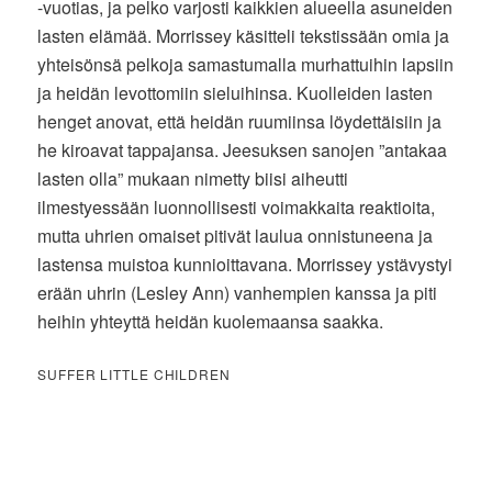
-vuotias, ja pelko varjosti kaikkien alueella asuneiden
lasten elämää. Morrissey käsitteli tekstissään omia ja
yhteisönsä pelkoja samastumalla murhattuihin lapsiin
ja heidän levottomiin sieluihinsa. Kuolleiden lasten
henget anovat, että heidän ruumiinsa löydettäisiin ja
he kiroavat tappajansa. Jeesuksen sanojen ”antakaa
lasten olla” mukaan nimetty biisi aiheutti
ilmestyessään luonnollisesti voimakkaita reaktioita,
mutta uhrien omaiset pitivät laulua onnistuneena ja
lastensa muistoa kunnioittavana. Morrissey ystävystyi
erään uhrin (Lesley Ann) vanhempien kanssa ja piti
heihin yhteyttä heidän kuolemaansa saakka.
SUFFER LITTLE CHILDREN