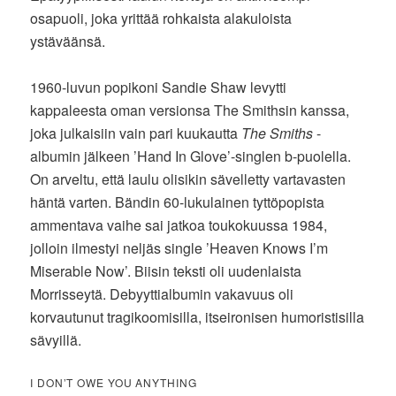
osapuoli, joka yrittää rohkaista alakuloista
ystäväänsä.
1960-luvun popikoni Sandie Shaw levytti
kappaleesta oman versionsa The Smithsin kanssa,
joka julkaisiin vain pari kuukautta
The Smiths
-
albumin jälkeen ’Hand In Glove’-singlen b-puolella.
On arveltu, että laulu olisikin sävelletty vartavasten
häntä varten. Bändin 60-lukulainen tyttöpopista
ammentava vaihe sai jatkoa toukokuussa 1984,
jolloin ilmestyi neljäs single ’Heaven Knows I’m
Miserable Now’. Biisin teksti oli uudenlaista
Morrisseytä. Debyyttialbumin vakavuus oli
korvautunut tragikoomisilla, itseironisen humoristisilla
sävyillä.
I DON’T OWE YOU ANYTHING