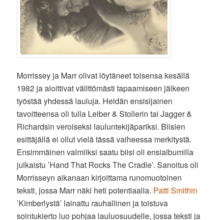
Morrissey ja Marr olivat löytäneet toisensa kesällä
1982 ja aloittivat välittömästi tapaamiseen jälkeen
työstää yhdessä lauluja. Heidän ensisijainen
tavoitteensa oli tulla Leiber & Stollerin tai Jagger &
Richardsin veroiseksi lauluntekijäpariksi. Biisien
esittäjällä ei ollut vielä tässä vaiheessa merkitystä.
Ensimmäinen valmiiksi saatu biisi oli ensialbumilla
julkaistu ’Hand That Rocks The Cradle’. Sanoitus oli
Morrisseyn aikanaan kirjoittama runomuotoinen
teksti, jossa Marr näki heti potentiaalia.
Patti Smithin
’Kimberlystä’ lainattu rauhallinen ja toistuva
sointukierto luo pohjaa lauluosuudelle, jossa teksti ja