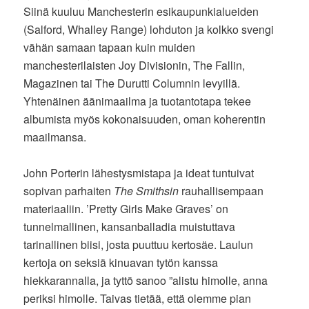
Siinä kuuluu Manchesterin esikaupunkialueiden
(Salford, Whalley Range) lohduton ja kolkko svengi
vähän samaan tapaan kuin muiden
manchesterilaisten Joy Divisionin, The Fallin,
Magazinen tai The Durutti Columnin levyillä.
Yhtenäinen äänimaailma ja tuotantotapa tekee
albumista myös kokonaisuuden, oman koherentin
maailmansa.
John Porterin lähestysmistapa ja ideat tuntuivat
sopivan parhaiten
The Smithsin
rauhallisempaan
materiaaliin. ’Pretty Girls Make Graves’ on
tunnelmallinen, kansanballadia muistuttava
tarinallinen biisi, josta puuttuu kertosäe. Laulun
kertoja on seksiä kinuavan tytön kanssa
hiekkarannalla, ja tyttö sanoo ”alistu himolle, anna
periksi himolle. Taivas tietää, että olemme pian