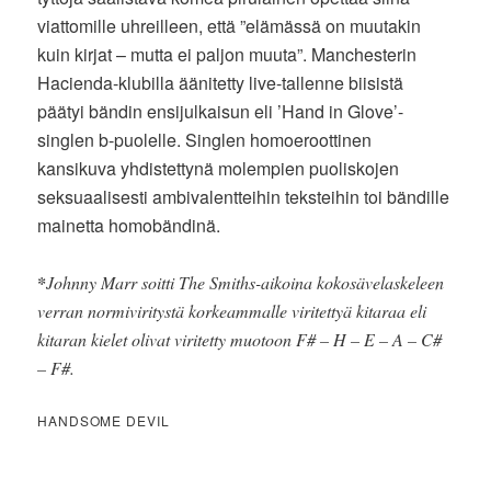
viattomille uhreilleen, että ”elämässä on muutakin
kuin kirjat – mutta ei paljon muuta”. Manchesterin
Hacienda-klubilla äänitetty live-tallenne biisistä
päätyi bändin ensijulkaisun eli ’Hand in Glove’-
singlen b-puolelle. Singlen homoeroottinen
kansikuva yhdistettynä molempien puoliskojen
seksuaalisesti ambivalentteihin teksteihin toi bändille
mainetta homobändinä.
*
Johnny Marr soitti The Smiths-aikoina kokosävelaskeleen
verran normiviritystä korkeammalle viritettyä kitaraa eli
kitaran kielet olivat viritetty muotoon F# – H – E – A – C#
– F#.
HANDSOME DEVIL