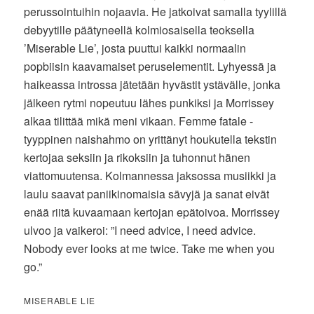
perussointuihin nojaavia. He jatkoivat samalla tyylillä
debyytille päätyneellä kolmiosaisella teoksella
’Miserable Lie’, josta puuttui kaikki normaalin
popbiisin kaavamaiset peruselementit. Lyhyessä ja
haikeassa introssa jätetään hyvästit ystävälle, jonka
jälkeen rytmi nopeutuu lähes punkiksi ja Morrissey
alkaa tilittää mikä meni vikaan. Femme fatale -
tyyppinen naishahmo on yrittänyt houkutella tekstin
kertojaa seksiin ja rikoksiin ja tuhonnut hänen
viattomuutensa. Kolmannessa jaksossa musiikki ja
laulu saavat paniikinomaisia sävyjä ja sanat eivät
enää riitä kuvaamaan kertojan epätoivoa. Morrissey
ulvoo ja vaikeroi: ”I need advice, I need advice.
Nobody ever looks at me twice. Take me when you
go.”
MISERABLE LIE