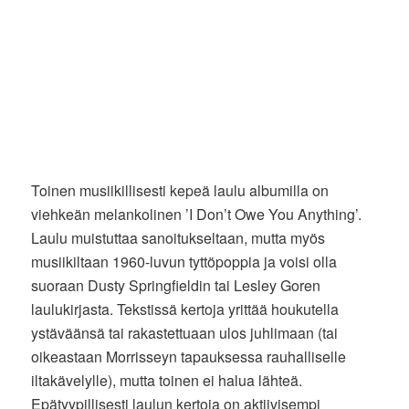
Toinen musiikillisesti kepeä laulu albumilla on
viehkeän melankolinen ’I Don’t Owe You Anything’.
Laulu muistuttaa sanoitukseltaan, mutta myös
musiikiltaan 1960-luvun tyttöpoppia ja voisi olla
suoraan Dusty Springfieldin tai Lesley Goren
laulukirjasta. Tekstissä kertoja yrittää houkutella
ystäväänsä tai rakastettuaan ulos juhlimaan (tai
oikeastaan Morrisseyn tapauksessa rauhalliselle
iltakävelylle), mutta toinen ei halua lähteä.
Epätyypillisesti laulun kertoja on aktiivisempi