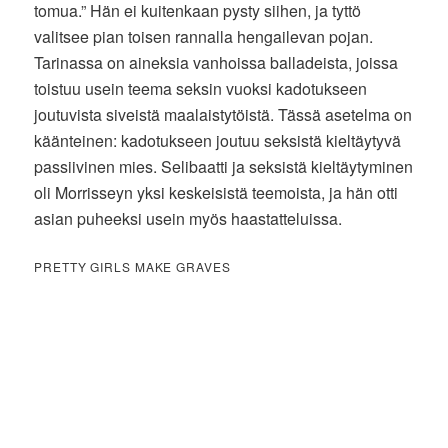
tomua.” Hän ei kuitenkaan pysty siihen, ja tyttö
valitsee pian toisen rannalla hengailevan pojan.
Tarinassa on aineksia vanhoissa balladeista, joissa
toistuu usein teema seksin vuoksi kadotukseen
joutuvista siveistä maalaistytöistä. Tässä asetelma on
käänteinen: kadotukseen joutuu seksistä kieltäytyvä
passiivinen mies. Selibaatti ja seksistä kieltäytyminen
oli Morrisseyn yksi keskeisistä teemoista, ja hän otti
asian puheeksi usein myös haastatteluissa.
PRETTY GIRLS MAKE GRAVES