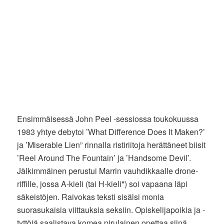
Ensimmäisessä John Peel -sessiossa toukokuussa
1983 yhtye debytoi ’What Difference Does It Maken?’
ja ’Miserable Lien” rinnalla ristiriitoja herättäneet biisit
’Reel Around The Fountain’ ja ’Handsome Devil’.
Jälkimmäinen perustui Marrin vauhdikkaalle drone-
riffille, jossa A-kieli (tai H-kieli
*
) soi vapaana läpi
säkeistöjen. Raivokas teksti sisälsi monia
suorasukaisia viittauksia seksiin. Opiskelijapoikia ja -
tyttöjä saalistava komea pirulainen opettaa siinä