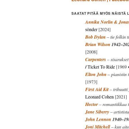
SAATAT PITÄÄ MYÖS NÄISTÄ 
Annika Norlin & Jona
sönder
[2024]
Bob Dylan
– tie folkin 
Brian Wilson
1942–20
[2008]
Carpenters
– sisarukset
/
Ticket To Ride
[1969
Elton John
– pianistin
[1973]
First Aid Kit
– tribuutti
Leonard Cohen
[2021]
Hector
– romantiikkaa t
Jane Siberry
– artistis
John Lennon
1940–19
Joni Mitchell
– kun aito