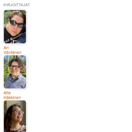
KIRJOITTAJAT
Ari
Väntänen
Atte
Häkkinen