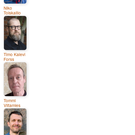
Niko
Toiskallio
Timo Kalevi
Forss
Tommi
Viitamies