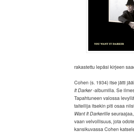
rakastettu lepäsi kirjeen s
Cohen (s. 1934) itse jätti j
It Darker
-albumilla. Se ilm
Tapahtuneen valossa levyllä 
taiteilija itsekin piti osaa n
Want It Darkerille
seuraajaa, 
vaan velvollisuus, jota odo
kansikuvassa Cohen katselee