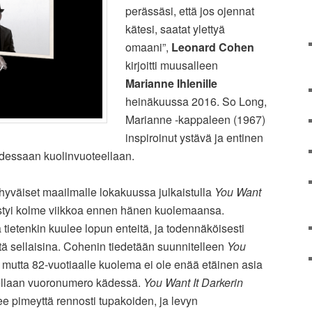
perässäsi, että jos ojennat
kätesi, saatat ylettyä
omaani”,
Leonard Cohen
kirjoitti muusalleen
Marianne Ihlenille
heinäkuussa 2016. So Long,
Marianne -kappaleen (1967)
inspiroinut ystävä ja entinen
aadessaan kuolinvuoteellaan.
äähyväiset maailmalle lokakuussa julkaistulla
You Want
estyi kolme viikkoa ennen hänen kuolemaansa.
tietenkin kuulee lopun enteitä, ja todennäköisesti
iistä sellaisina. Cohenin tiedetään suunnitelleen
You
mutta 82-vuotiaalle kuolema ei ole enää etäinen asia
tellaan vuoronumero kädessä.
You Want It Darkerin
 pimeyttä rennosti tupakoiden, ja levyn