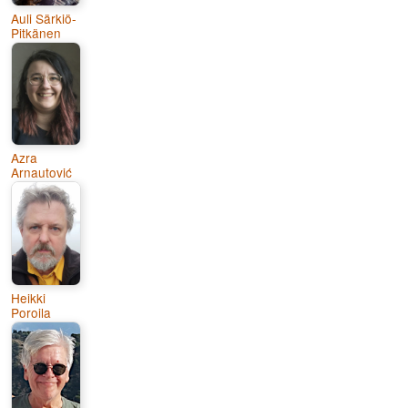
Auli Särkiö-
Pitkänen
Azra
Arnautović
Heikki
Poroila