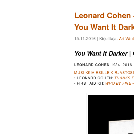
Leonard Cohen –
You Want It Dar
15.11.2016
| Kirjoittaja:
Ari Vän
| 
You Want It Darker
LEONARD COHEN
1934–2016
MUSIIKKIA ESILLE KIRJASTOS
•
LEONARD COHEN
:
THANKS 
•
FIRST AID KIT
:
WHO BY FIRE