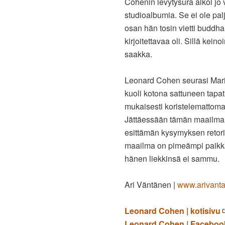
Cohenin levytysura alkoi jo 
studioalbumia. Se ei ole p
osan hän tosin vietti buddha
kirjoitettavaa oli. Sillä kei
saakka.
Leonard Cohen seurasi Mar
kuoli kotona sattuneen tapa
mukaisesti koristelemattom
Jättäessään tämän maailma
esittämän kysymyksen retoris
maailma on pimeämpi paikk
hänen liekkinsä ei sammu.
Ari Väntänen |
www.arivant
Leonard Cohen | kotisivu
Leonard Cohen | Faceboo