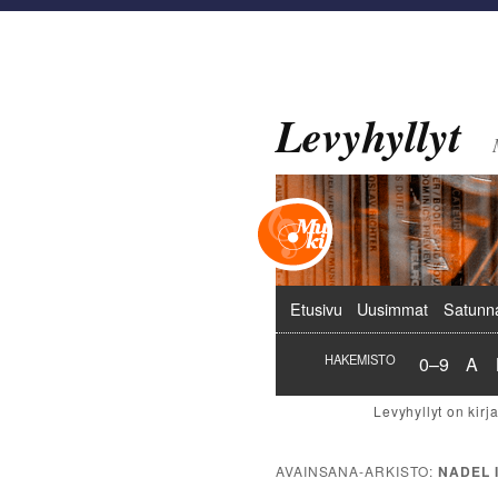
Levyhyllyt
Päävalikko
Etusivu
Uusimmat
Satunn
Hakemist
Hak
HAKEMISTO
0–9
A
AVAINSANA-ARKISTO:
NADEL I