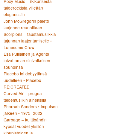
Roxy Music – ilkikurisesta
taiderockista viileään
eleganssiin
John McGregorin paletti
laajenee reunoiltaan
Scorpions – taustamusiikkia
tajunnan laajentamiselle •
Lonesome Crow
Esa Pulliainen ja Agents
loivat oman sinivalkoisen
soundinsa
Placebo loi debyyttinsä
uudelleen • Placebo
RE:CREATED
Curved Air – progea
taidemusiikin aineksilla
Pharoah Sanders • Impulsen
jälkeen • 1975–2022
Garbage – kulttibändin
kypsät vuodet yksilön
kipupisteiden ja