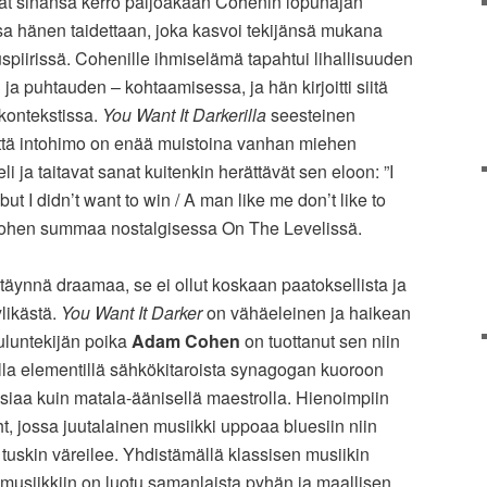
ivät sinänsä kerro paljoakaan Cohenin lopunajan
osa hänen taidettaan, joka kasvoi tekijänsä mukana
tuspiirissä. Cohenille ihmiselämä tapahtui lihallisuuden
ja puhtauden – kohtaamisessa, ja hän kirjoitti siitä
kontekstissa.
You Want It Darkerilla
seesteinen
että intohimo on enää muistoina vanhan miehen
 ja taitavat sanat kuitenkin herättävät sen eloon: ”I
but I didn’t want to win / A man like me don’t like to
 Cohen summaa nostalgisessa On The Levelissä.
täynnä draamaa, se ei ollut koskaan paatoksellista ja
ylikästä.
You Want It Darker
on vähäeleinen ja haikean
luntekijän poika
Adam Cohen
on tuottanut sen niin
ella elementillä sähkökitaroista synagogan kuoroon
asiaa kuin matala-äänisellä maestrolla. Hienoimpiin
ht, jossa juutalainen musiikki uppoaa bluesiin niin
a tuskin väreilee. Yhdistämällä klassisen musiikin
ja musiikkiin on luotu samanlaista pyhän ja maallisen