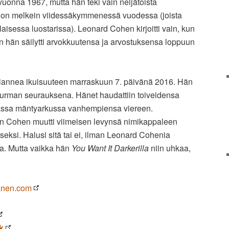
vuonna 1967, mutta hän teki vain neljätoista
aljon melkein viidessäkymmenessä vuodessa (joista
laisessa luostarissa). Leonard Cohen kirjoitti vain, kun
noin hän säilytti arvokkuutensa ja arvostuksensa loppuun
iannea ikuisuuteen marraskuun 7. päivänä 2016. Hän
turman seurauksena. Hänet haudattiin toiveidensa
assa mäntyarkussa vanhempiensa viereen.
n Cohen muutti viimeisen levynsä nimikappaleen
eksi. Halusi sitä tai ei, ilman Leonard Cohenia
a. Mutta vaikka hän
You Want It Darkerilla
niin uhkaa,
anen.com
k