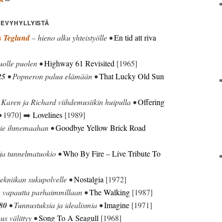
LEVYHYLLYISTÄ
s Teglund
– hieno alku yhteistyölle •
En tid att riva
tuolle puolen •
Highway 61 Revisited
[1965]
25
• Popneron paluu elämään •
That Lucky Old Sun
 Karen ja Richard viihdemusiikin huipulla •
Offering
•
1970] ➡️
Lovelines
[1989]
 tie ihmemaahan •
Goodbye Yellow Brick Road
 ja tunnelmatuokio •
Who By Fire – Live Tribute To
ekniikan sukupolvelle •
Nostalgia
[1972]
ta vapautta parhaimmillaan •
The Walking
[1987]
80
• Tunnustuksia ja idealismia •
Imagine
[1971]
us välittyy •
Song To A Seagull
[1968]