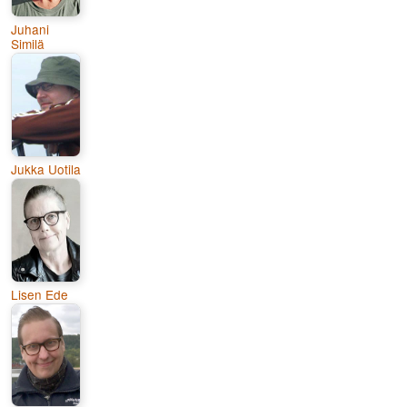
Juhani
Similä
Jukka Uotila
Lisen Ede