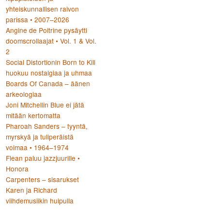
yhteiskunnallisen raivon
parissa • 2007–2026
Angine de Poitrine pysäytti
doomscrollaajat • Vol. 1 & Vol.
2
Social Distortionin Born to Kill
huokuu nostalgiaa ja uhmaa
Boards Of Canada – äänen
arkeologiaa
Joni Mitchellin Blue ei jätä
mitään kertomatta
Pharoah Sanders – tyyntä,
myrskyä ja tuliperäistä
voimaa • 1964–1974
Flean paluu jazzjuurille •
Honora
Carpenters – sisarukset
Karen ja Richard
viihdemusiikin huipulla