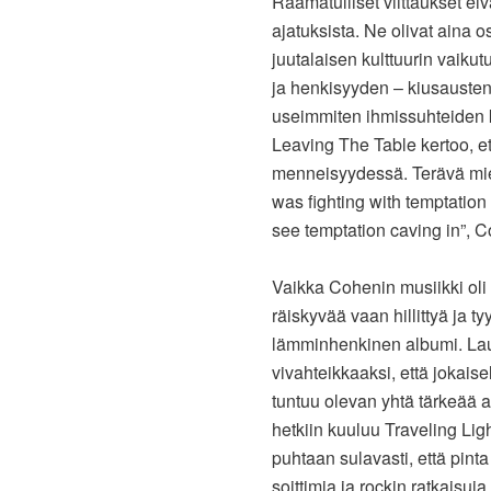
Raamatulliset viittaukset e
ajatuksista. Ne olivat aina 
juutalaisen kulttuurin vaiku
ja henkisyyden – kiusausten 
useimmiten ihmissuhteiden 
Leaving The Table kertoo, 
menneisyydessä. Terävä mieli
was fighting with temptation 
see temptation caving in”,
Vaikka Cohenin musiikki oli 
räiskyvää vaan hillittyä ja ty
lämminhenkinen albumi. Lau
vivahteikkaaksi, että jokais
tuntuu olevan yhtä tärkeää 
hetkiin kuuluu Traveling Lig
puhtaan sulavasti, että pint
soittimia ja rockin ratkaisu