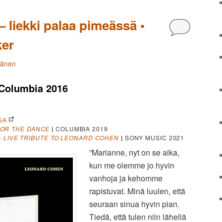
 liekki palaa pimeässä •
Kommentoi
ker
tänen
Columbia 2016
SA
FOR THE DANCE
|
COLUMBIA 2019
–
LIVE TRIBUTE TO LEONARD COHEN
|
SONY MUSIC 2021
”Marianne, nyt on se aika,
kun me olemme jo hyvin
vanhoja ja kehomme
rapistuvat. Minä luulen, että
seuraan sinua hyvin pian.
Tiedä, että tulen niin lähellä