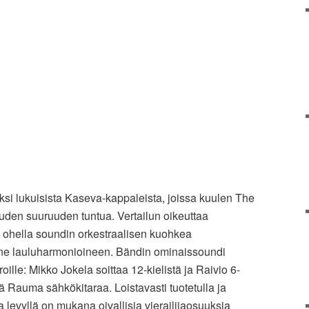
ksi lukuisista Kaseva-kappaleista, joissa kuulen The
den suuruuden tuntua. Vertailun oikeuttaa
 ohella soundin orkestraalisen kuohkea
ine lauluharmonioineen. Bändin ominaissoundi
ille: Mikko Jokela soittaa 12-kielistä ja Raivio 6-
kä Rauma sähkökitaraa. Loistavasti tuotetulla ja
a levyllä on mukana oivallisia vierailijaosuuksia