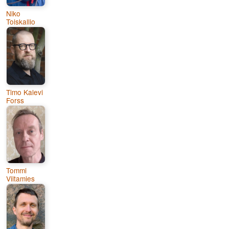
Niko
Toiskallio
Timo Kalevi
Forss
Tommi
Viitamies