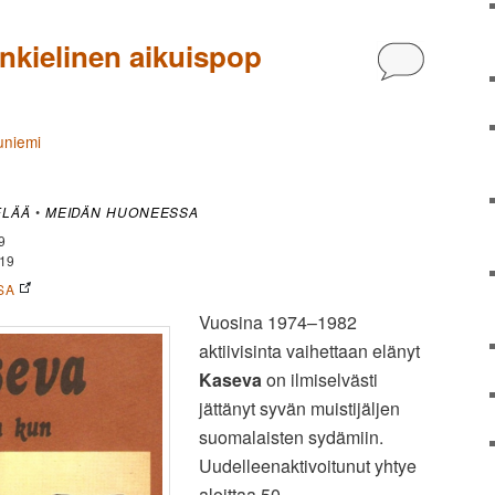
kielinen aikuispop
Kommentoi
uniemi
ELÄÄ
•
MEIDÄN HUONEESSA
9
19
SA
Vuosina 1974–1982
aktiivisinta vaihettaan elänyt
Kaseva
on ilmiselvästi
jättänyt syvän muistijäljen
suomalaisten sydämiin.
Uudelleenaktivoitunut yhtye
aloittaa 50-