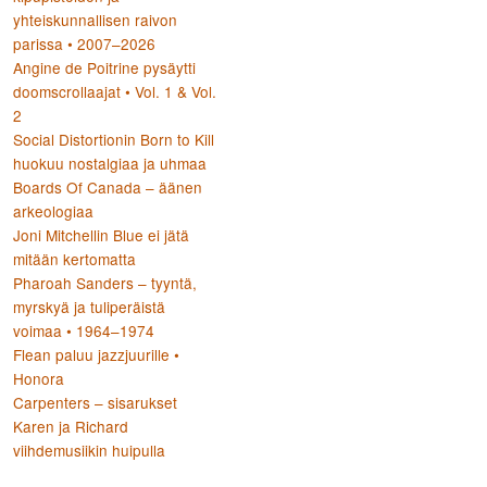
yhteiskunnallisen raivon
parissa • 2007–2026
Angine de Poitrine pysäytti
doomscrollaajat • Vol. 1 & Vol.
2
Social Distortionin Born to Kill
huokuu nostalgiaa ja uhmaa
Boards Of Canada – äänen
arkeologiaa
Joni Mitchellin Blue ei jätä
mitään kertomatta
Pharoah Sanders – tyyntä,
myrskyä ja tuliperäistä
voimaa • 1964–1974
Flean paluu jazzjuurille •
Honora
Carpenters – sisarukset
Karen ja Richard
viihdemusiikin huipulla