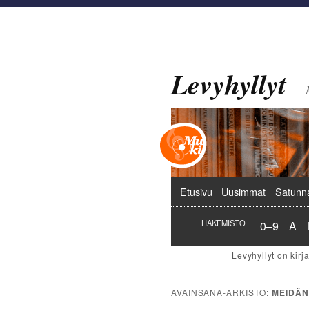
Levyhyllyt
Päävalikko
Etusivu
Uusimmat
Satunn
Hakemist
Hak
HAKEMISTO
0–9
A
AVAINSANA-ARKISTO:
MEIDÄN