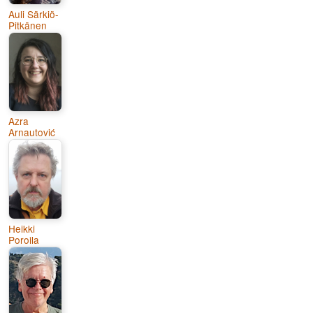
Auli Särkiö-
Pitkänen
Azra
Arnautović
Heikki
Poroila