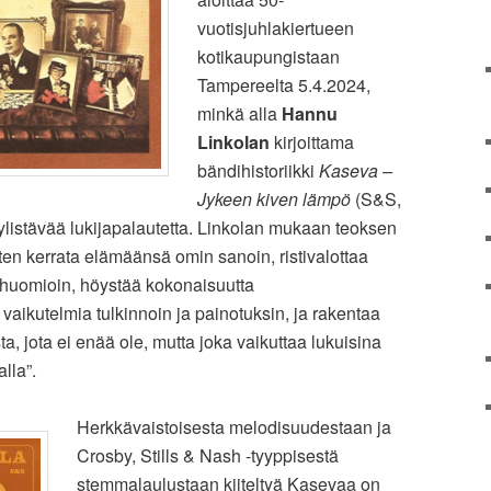
vuotisjuhlakiertueen
kotikaupungistaan
Tampereelta 5.4.2024,
minkä alla
Hannu
Linkolan
kirjoittama
bändihistoriikki
Kaseva –
Jykeen kiven lämpö
(S&S,
ylistävää lukijapalautetta. Linkolan mukaan teoksen
ten kerrata elämäänsä omin sanoin, ristivalottaa
ä huomioin, höystää kokonaisuutta
vaikutelmia tulkinnoin ja painotuksin, ja rakentaa
, jota ei enää ole, mutta joka vaikuttaa lukuisina
lla”.
Herkkävaistoisesta melodisuudestaan ja
Crosby, Stills & Nash -tyyppisestä
stemmalaulustaan kiiteltyä Kasevaa on