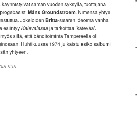
 käynnistyivät saman vuoden syksyllä, tuottajana
 progebasisti
Måns Groundstroem
. Nimensä yhtye
mistuttua. Jokeloiden
Britta
-sisaren ideoima vanha
 esiintyy
Kalevalassa
ja tarkoittaa ’kätevää’.
myös sillä, että bänditoiminta Tampereella oli
inosaan. Huhtikuussa 1974 julkaistu esikoisalbumi
ypsän yhtyeen.
LOIN KUN