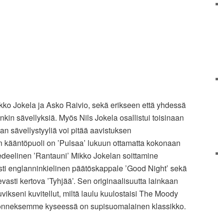
Mikko Jokela ja Asko Raivio, sekä erikseen että yhdessä
kin sävellyksiä. Myös Nils Jokela osallistui toisinaan
n sävellystyyliä voi pitää aavistuksen
kääntöpuoli on ’Pulsaa’ lukuun ottamatta kokonaan
deelinen ’Rantauni’ Mikko Jokelan soittamine
esti englanninkielinen päätöskappale ’Good Night’ sekä
evasti kertova ’Tyhjää’. Sen originaalisuutta lainkaan
vikseni kuvitellut, miltä laulu kuulostaisi The Moody
onneksemme kyseessä on supisuomalainen klassikko.