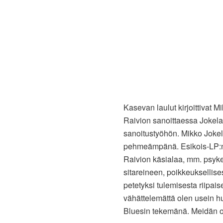
Kasevan laulut kirjoittivat 
Raivion sanoittaessa Jokelan
sanoitustyöhön. Mikko Jokela
pehmeämpänä. Esikois-LP:n 
Raivion käsialaa, mm. psyke
sitareineen, poikkeuksellis
petetyksi tulemisesta riipais
vähättelemättä olen usein hu
Bluesin tekemänä. Meidän 