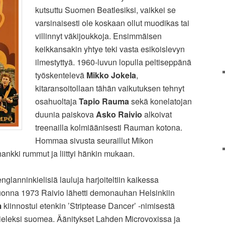
kutsuttu Suomen Beatlesiksi, vaikkei se
varsinaisesti ole koskaan ollut muodikas tai
villinnyt väkijoukkoja. Ensimmäisen
keikkansakin yhtye teki vasta esikoislevyn
ilmestyttyä. 1960-luvun lopulla peltiseppänä
työskentelevä
Mikko Jokela
,
kitaransoitollaan tähän vaikutuksen tehnyt
osahuoltaja
Tapio Rauma
sekä konelatojan
duunia paiskova
Asko Raivio
alkoivat
treenailla kolmiäänisesti Rauman kotona.
Hommaa sivusta seuraillut Mikon
ankki rummut ja liittyi hänkin mukaan.
nglanninkielisiä lauluja harjoiteltiin kaikessa
uonna 1973 Raivio lähetti demonauhan Helsinkiin
m
kiinnostui etenkin ’Striptease Dancer’ -nimisestä
skieleksi suomea. Äänitykset Lahden Microvoxissa ja