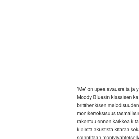
’Me’ on upea avausraita ja y
Moody Bluesin klassisen kau
brittihenkisen melodisuuden
monikerroksisuus täsmällis
rakentuu ennen kaikkea kitaro
kielistä akustista kitaraa se
soinniltaan monivivahteisell