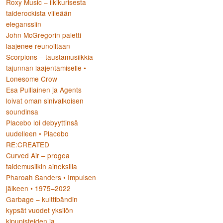
Roxy Music – ilkikurisesta
taiderockista viileään
eleganssiin
John McGregorin paletti
laajenee reunoiltaan
Scorpions – taustamusiikkia
tajunnan laajentamiselle •
Lonesome Crow
Esa Pulliainen ja Agents
loivat oman sinivalkoisen
soundinsa
Placebo loi debyyttinsä
uudelleen • Placebo
RE:CREATED
Curved Air – progea
taidemusiikin aineksilla
Pharoah Sanders • Impulsen
jälkeen • 1975–2022
Garbage – kulttibändin
kypsät vuodet yksilön
kipupisteiden ja