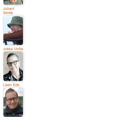
Juhani
Similä
Jukka Uotila
Lisen Ede