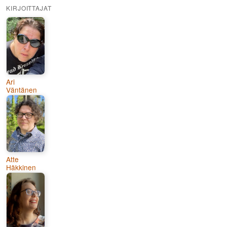
KIRJOITTAJAT
Ari
Väntänen
Atte
Häkkinen