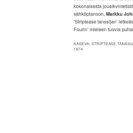
kokonaisesta jousikvinteti
sähköpianoon,
Markku Joh
’Striptease tanssijan’ letke
Fourin’ mieleen tuovia puhal
KASEVA: STRIPTEASE TANSSIJ
1974