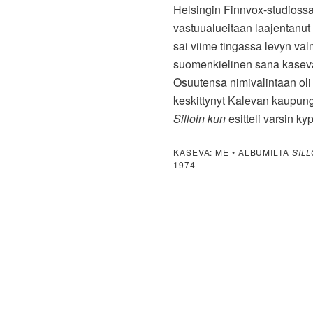
Helsingin Finnvox-studiossa
vastuualueitaan laajentanut
sai viime tingassa levyn val
suomenkielinen sana kaseva
Osuutensa nimivalintaan oli 
keskittynyt Kalevan kaupung
Silloin kun
esitteli varsin k
KASEVA: ME • ALBUMILTA
SIL
1974