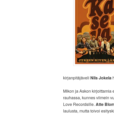
kirjanpitäjäveli
Nils Jokela
h
Mikon ja Askon kirjoittamia e
rauhassa, kunnes viimein v
Love Recordsille.
Atte Blo
laulusta, mutta toivoi esity