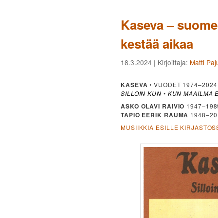
Kaseva – suomen
kestää aikaa
18.3.2024
| Kirjoittaja:
Matti Paj
KASEVA
• VUODET 1974–2024
SILLOIN KUN
•
KUN MAAILMA 
ASKO OLAVI RAIVIO
1947–198
TAPIO EERIK RAUMA
1948–20
MUSIIKKIA ESILLE KIRJASTOS