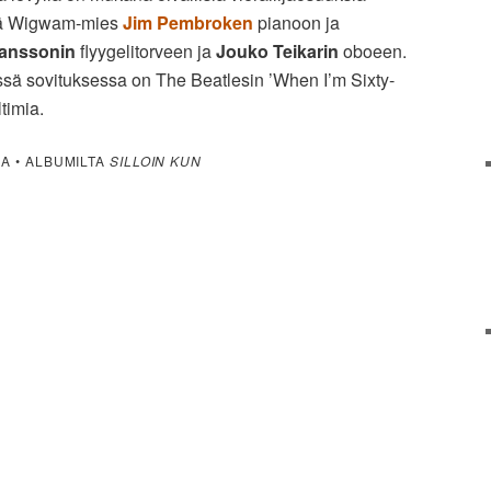
stä Wigwam-mies
Jim Pembroken
pianoon ja
anssonin
flyygelitorveen ja
Jouko Teikarin
oboeen.
ässä sovituksessa on The Beatlesin ’When I’m Sixty-
timia.
A • ALBUMILTA
SILLOIN KUN