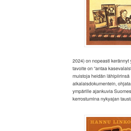
2024) on nopeasti kerännyt 
tavoite on ”antaa kasevalais
muistoja heidän lähipiirins
aikalaisdokumentein, ohjata 
ympärille ajankuvia Suomesta
kerrostumina nykyajan tausta