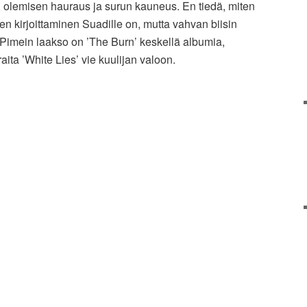
olemisen hauraus ja surun kauneus. En tiedä, miten
jen kirjoittaminen Suadille on, mutta vahvan biisin
ä. Pimein laakso on ’The Burn’ keskellä albumia,
aita ’White Lies’ vie kuulijan valoon.