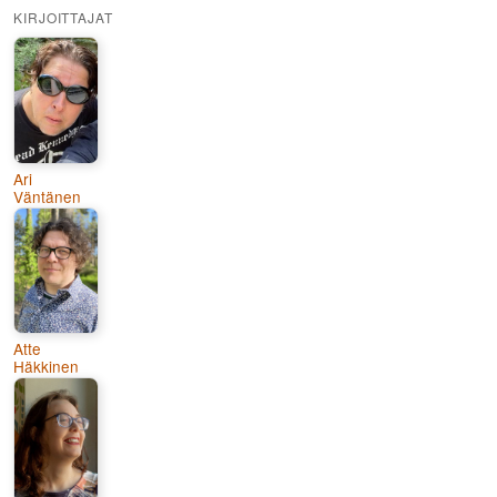
KIRJOITTAJAT
Ari
Väntänen
Atte
Häkkinen