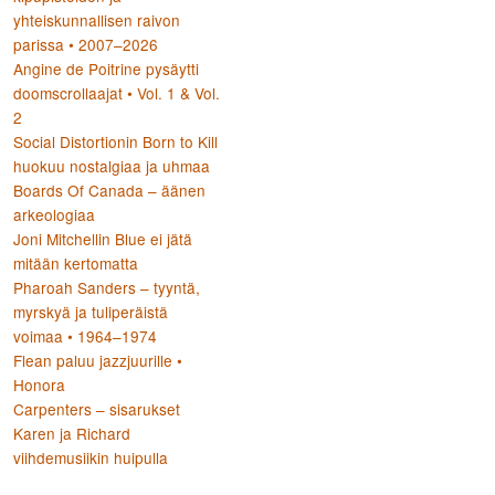
yhteiskunnallisen raivon
parissa • 2007–2026
Angine de Poitrine pysäytti
doomscrollaajat • Vol. 1 & Vol.
2
Social Distortionin Born to Kill
huokuu nostalgiaa ja uhmaa
Boards Of Canada – äänen
arkeologiaa
Joni Mitchellin Blue ei jätä
mitään kertomatta
Pharoah Sanders – tyyntä,
myrskyä ja tuliperäistä
voimaa • 1964–1974
Flean paluu jazzjuurille •
Honora
Carpenters – sisarukset
Karen ja Richard
viihdemusiikin huipulla