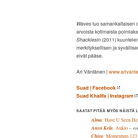
Waves
tuo samankaltaisen o
arvoista kotimaista poimiak
Shacklesin
(2011) kuuntelemi
merkityksellisen ja syvällis
eivät pääse.
Ari Väntänen |
www.arivant
Suad | Facebook
Suad Khalifa | Instagram
SAATAT PITÄÄ MYÖS NÄISTÄ 
Alma
:
Have U Seen He
Anssi Kela
:
Aukio
– ro
Chisu
:
Momentum 123