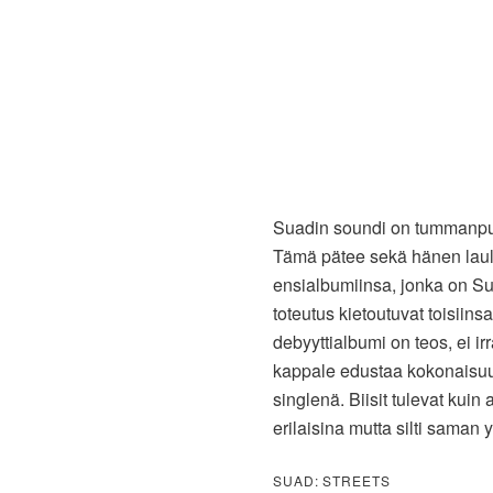
Suadin soundi on tummanpuh
Tämä pätee sekä hänen lau
ensialbumiinsa, jonka on S
toteutus kietoutuvat toisiins
debyyttialbumi on teos, ei i
kappale edustaa kokonaisuutt
singlenä. Biisit tulevat kuin
erilaisina mutta silti saman
SUAD: STREETS