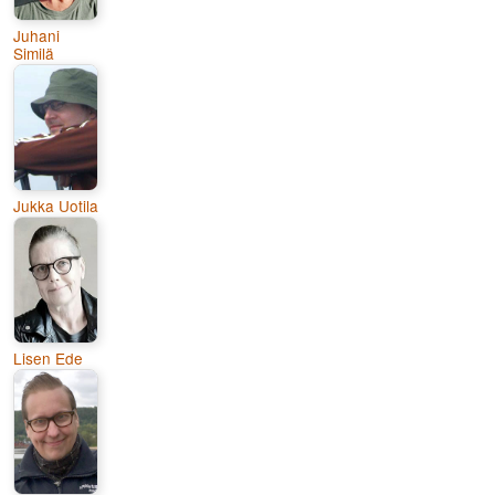
Juhani
Similä
Jukka Uotila
Lisen Ede