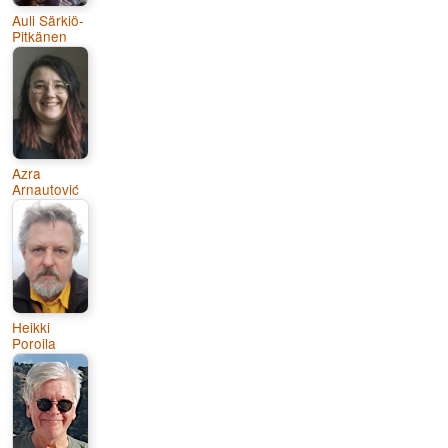
Auli Särkiö-
Pitkänen
Azra
Arnautović
Heikki
Poroila