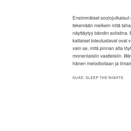
Ensimmäiset soolojulkaisut es
tekemään melkein mitä tahan
näyttäytyy bändin solistina.
kaltaiset toteutustavat ovat 
vain se, mitä pinnan alta löy
monenlaisiin vaatteisiin.
Wa
hänen melodioitaan ja ilmai
SUAD: SLEEP THE NIGHTS