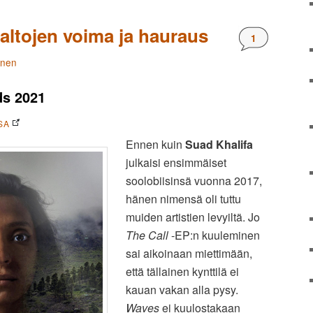
altojen voima ja hauraus
Kommentteja
1
änen
ds 2021
SA
Ennen kuin
Suad Khalifa
julkaisi ensimmäiset
soolobiisinsä vuonna 2017,
hänen nimensä oli tuttu
muiden artistien levyiltä. Jo
The Call
-EP:n kuuleminen
sai aikoinaan miettimään,
että tällainen kynttilä ei
kauan vakan alla pysy.
Waves
ei kuulostakaan