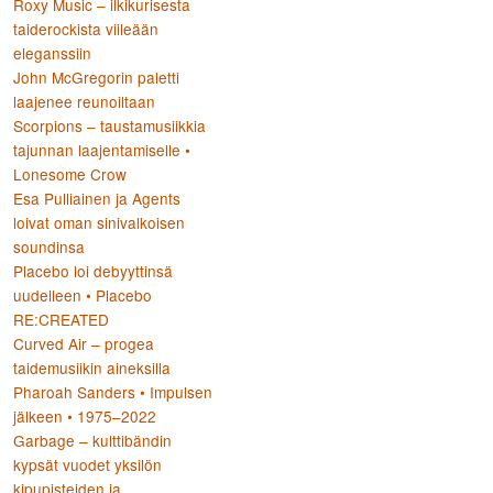
Roxy Music – ilkikurisesta
taiderockista viileään
eleganssiin
:
John McGregorin paletti
laajenee reunoiltaan
Scorpions – taustamusiikkia
tajunnan laajentamiselle •
Lonesome Crow
Esa Pulliainen ja Agents
loivat oman sinivalkoisen
soundinsa
Placebo loi debyyttinsä
uudelleen • Placebo
RE:CREATED
Curved Air – progea
taidemusiikin aineksilla
Pharoah Sanders • Impulsen
jälkeen • 1975–2022
Garbage – kulttibändin
kypsät vuodet yksilön
kipupisteiden ja