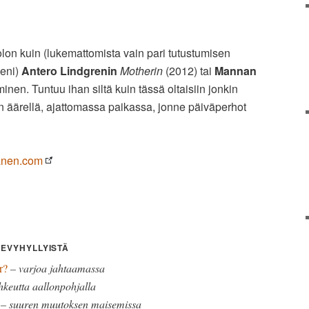
lon kuin (lukemattomista vain pari tutustumisen
seni)
Antero Lindgrenin
Motherin
(2012) tai
Mannan
nen. Tuntuu ihan siltä kuin tässä oltaisiin jonkin
en äärellä, ajattomassa paikassa, jonne päiväperhot
anen.com
LEVYHYLLYISTÄ
r?
– varjoa jahtaamassa
hkeutta aallonpohjalla
– suuren muutoksen maisemissa