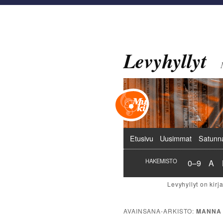
Levyhyllyt
Päävalikko
Etusivu
Uusimmat
Satunn
Hakemist
Hak
HAKEMISTO
0–9
A
AVAINSANA-ARKISTO:
MANNA