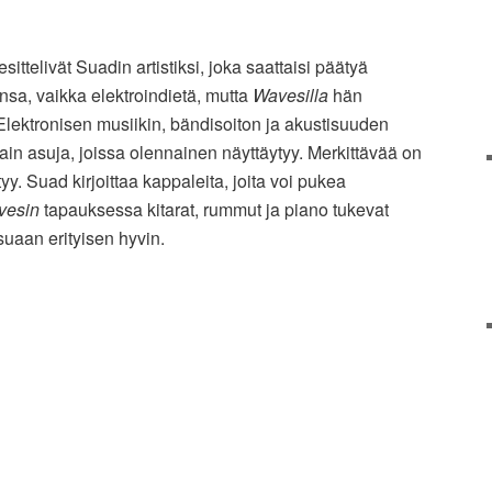
ittelivät Suadin artistiksi, joka saattaisi päätyä
sa, vaikka elektroindietä, mutta
Wavesilla
hän
 Elektronisen musiikin, bändisoiton ja akustisuuden
vain asuja, joissa olennainen näyttäytyy. Merkittävää on
tyy. Suad kirjoittaa kappaleita, joita voi pukea
vesin
tapauksessa kitarat, rummut ja piano tukevat
suaan erityisen hyvin.