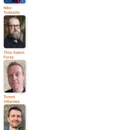
Niko
Toiskallio
Timo Kalevi
Forss
Tommi
Viitamies