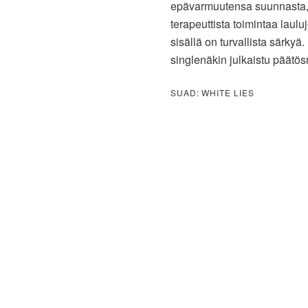
epävarmuutensa suunnasta, 
terapeuttista toimintaa laulu
sisällä on turvallista särky
singlenäkin julkaistu päätösr
SUAD: WHITE LIES