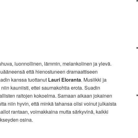
uva, luonnollinen, lämmin, melankolinen ja ylevä.
luääneensä että hienostuneen dramaattiseen
uadin kanssa tuottanut
Lauri Eloranta
. Musiikki ja
a niin kauniisti, ettei saumakohtia erota. Suadin
rrallisten raitojen kokoelma. Samaan aikaan jokainen
a niin hyvin, että minkä tahansa olisi voinut julkaista
 aallot rantaan, voimakkaina mutta särkyvinä, kaikki
 ykseyden osina.