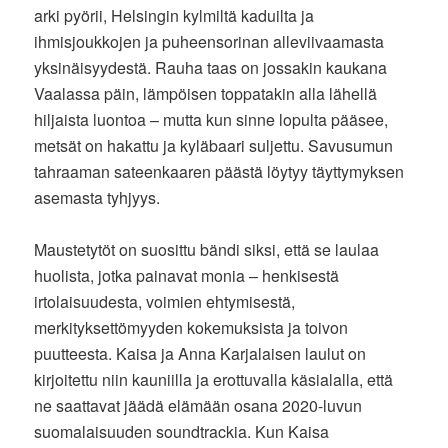
arki pyörii, Helsingin kylmiltä kaduilta ja
ihmisjoukkojen ja puheensorinan alleviivaamasta
yksinäisyydestä. Rauha taas on jossakin kaukana
Vaalassa päin, lämpöisen toppatakin alla lähellä
hiljaista luontoa – mutta kun sinne lopulta pääsee,
metsät on hakattu ja kyläbaari suljettu. Savusumun
tahraaman sateenkaaren päästä löytyy täyttymyksen
asemasta tyhjyys.
Maustetytöt on suosittu bändi siksi, että se laulaa
huolista, jotka painavat monia – henkisestä
irtolaisuudesta, voimien ehtymisestä,
merkityksettömyyden kokemuksista ja toivon
puutteesta. Kaisa ja Anna Karjalaisen laulut on
kirjoitettu niin kauniilla ja erottuvalla käsialalla, että
ne saattavat jäädä elämään osana 2020-luvun
suomalaisuuden soundtrackia. Kun Kaisa