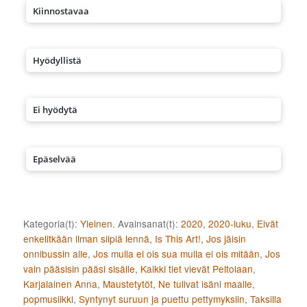
Kiinnostavaa
Hyödyllistä
Ei hyödytä
Epäselvää
Kategoria(t):
Yleinen
. Avainsanat(t):
2020
,
2020-luku
,
Eivät
enkelitkään ilman siipiä lennä
,
Is This Art!
,
Jos jäisin
onnibussin alle
,
Jos mulla ei ois sua mulla ei ois mitään
,
Jos
vain pääsisin pääsi sisälle
,
Kaikki tiet vievät Peltolaan
,
Karjalainen Anna
,
Maustetytöt
,
Ne tulivat isäni maalle
,
popmusiikki
,
Syntynyt suruun ja puettu pettymyksiin
,
Taksilla