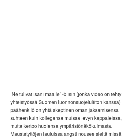
’Ne tulivat isäni maalle’ -biisin (jonka video on tehty
yhteistyössä Suomen luonnonsuojeluliiton kanssa)
päähenkilö on yhtä skeptinen oman jaksamisensa
suhteen kuin kollegansa muissa levyn kappaleissa,
mutta kertoo huolensa ympäristönäkökulmasta.
Maustetyttöjen lauluissa angsti nousee sieltä missä