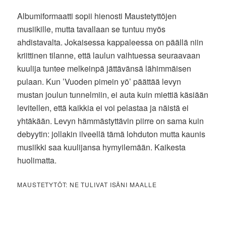
Albumiformaatti sopii hienosti Maustetyttöjen
musiikille, mutta tavallaan se tuntuu myös
ahdistavalta. Jokaisessa kappaleessa on päällä niin
kriittinen tilanne, että laulun vaihtuessa seuraavaan
kuulija tuntee melkeinpä jättävänsä lähimmäisen
pulaan. Kun ’Vuoden pimein yö’ päättää levyn
mustan joulun tunnelmiin, ei auta kuin miettiä käsiään
levitellen, että kaikkia ei voi pelastaa ja näistä ei
yhtäkään. Levyn hämmästyttävin piirre on sama kuin
debyytin: jollakin ilveellä tämä lohduton mutta kaunis
musiikki saa kuulijansa hymyilemään. Kaikesta
huolimatta.
MAUSTETYTÖT: NE TULIVAT ISÄNI MAALLE