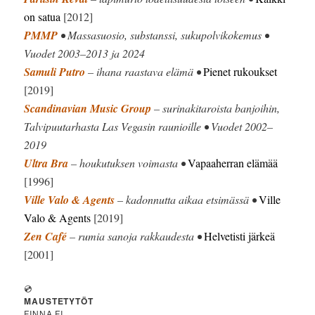
on satua
[2012]
PMMP
• Massasuosio, substanssi, sukupolvikokemus •
Vuodet 2003–2013 ja 2024
Samuli Putro
– ihana raastava elämä •
Pienet rukoukset
[2019]
Scandinavian Music Group
– surinakitaroista banjoihin,
Talvipuutarhasta Las Vegasin raunioille • Vuodet 2002–
2019
Ultra Bra
– houkutuksen voimasta •
Vapaaherran elämää
[1996]
Ville Valo & Agents
– kadonnutta aikaa etsimässä •
Ville
Valo & Agents
[2019]
Zen Café
– rumia sanoja rakkaudesta •
Helvetisti järkeä
[2001]
💿
MAUSTETYTÖT
FINNA.FI