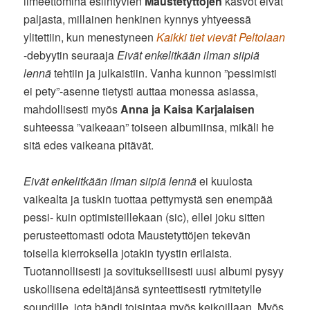
ilmeettöminä esiintyvien
Maustetyttöjen
kasvot eivät
paljasta, millainen henkinen kynnys yhtyeessä
ylitettiin, kun menestyneen
Kaikki tiet vievät Peltolaan
-debyytin seuraaja
Eivät enkelitkään ilman siipiä
lennä
tehtiin ja julkaistiin. Vanha kunnon ”pessimisti
ei pety”-asenne tietysti auttaa monessa asiassa,
mahdollisesti myös
Anna ja Kaisa Karjalaisen
suhteessa ”vaikeaan” toiseen albumiinsa, mikäli he
sitä edes vaikeana pitävät.
Eivät enkelitkään ilman siipiä lennä
ei kuulosta
vaikealta ja tuskin tuottaa pettymystä sen enempää
pessi- kuin optimisteillekaan (sic), ellei joku sitten
perusteettomasti odota Maustetyttöjen tekevän
toisella kierroksella jotakin tyystin erilaista.
Tuotannollisesti ja sovituksellisesti uusi albumi pysyy
uskollisena edeltäjänsä synteettisesti rytmitetylle
soundille, jota bändi toisintaa myös keikoillaan. Myös