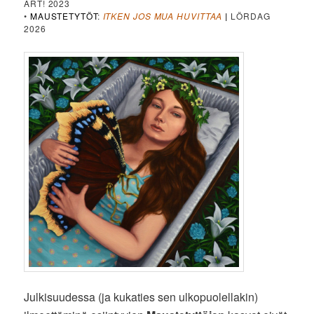
ART! 2023
•
MAUSTETYTÖT
:
ITKEN JOS MUA HUVITTAA
|
LÖRDAG
2026
Julkisuudessa (ja kukaties sen ulkopuolellakin)