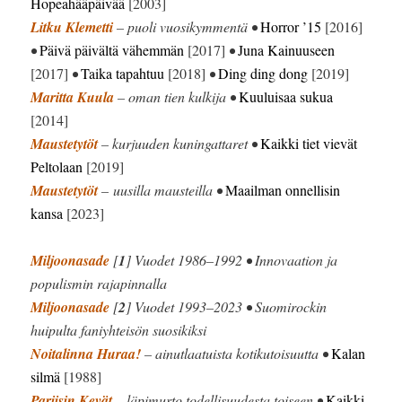
Hopeahääpäivää
[2003]
Litku Klemetti
– puoli vuosikymmentä •
Horror ’15
[2016]
•
Päivä päivältä vähemmän
[2017]
•
Juna Kainuuseen
[2017]
•
Taika tapahtuu
[2018]
•
Ding ding dong
[2019]
Maritta Kuula
– oman tien kulkija •
Kuuluisaa sukua
[2014]
Maustetytöt
– kurjuuden kuningattaret •
Kaikki tiet vievät
Peltolaan
[2019]
Maustetytöt
– uusilla mausteilla •
Maailman onnellisin
kansa
[2023]
Miljoonasade
[
1
] Vuodet 1986–1992 • Innovaation ja
populismin rajapinnalla
Miljoonasade
[
2
] Vuodet 1993–2023 • Suomirockin
huipulta faniyhteisön suosikiksi
Noitalinna Huraa!
– ainutlaatuista kotikutoisuutta •
Kalan
silmä
[1988]
Pariisin Kevät
– läpimurto todellisuudesta toiseen •
Kaikki