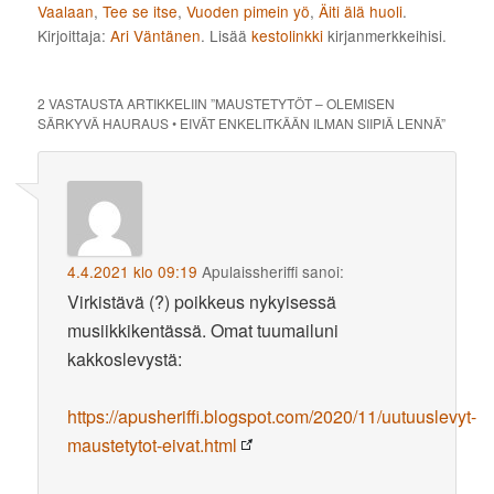
Vaalaan
,
Tee se itse
,
Vuoden pimein yö
,
Äiti älä huoli
.
Kirjoittaja:
Ari Väntänen
. Lisää
kestolinkki
kirjanmerkkeihisi.
2 VASTAUSTA ARTIKKELIIN ”
MAUSTETYTÖT – OLEMISEN
SÄRKYVÄ HAURAUS • EIVÄT ENKELITKÄÄN ILMAN SIIPIÄ LENNÄ
”
4.4.2021 klo 09:19
Apulaissheriffi
sanoi:
Virkistävä (?) poikkeus nykyisessä
musiikkikentässä. Omat tuumailuni
kakkoslevystä:
https://apusheriffi.blogspot.com/2020/11/uutuuslevyt-
maustetytot-eivat.html