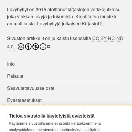
Levyhyllyt on 2015 aloittanut kirjastojen verkkojulkaisu,
joka vinkkaa levyjä ja lukemista. Kirjoittajina musiikin
ammattilaisia. Levyhyllyjä julkaisee Kirjastot.fi.
Sivuston artikkelit on julkaistu lisenssillä
CC BY-NC-ND
4.0
Info
Palaute
Saavutettavuusseloste
Evästeasetukset
Tietoa sivustolla käytetyistä evästeistä
Seuraa meitä:
Käytämme sivustollamme evästeitä kerätäksemme ja
analysoidaksemme sivuston suorituskykyä ja käyttöä,