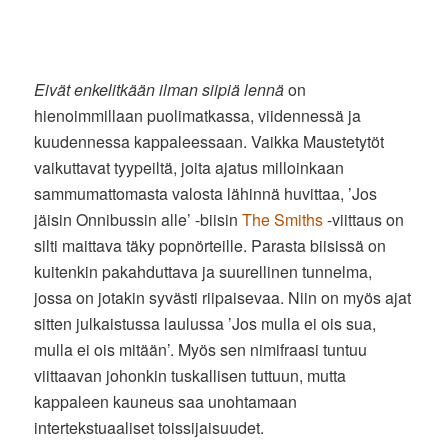
Eivät enkelitkään ilman siipiä lennä
on
hienoimmillaan puolimatkassa, viidennessä ja
kuudennessa kappaleessaan. Vaikka Maustetytöt
vaikuttavat tyypeiltä, joita ajatus milloinkaan
sammumattomasta valosta lähinnä huvittaa, ’Jos
jäisin Onnibussin alle’ -biisin
The Smiths
-viittaus on
silti maittava täky popnörteille. Parasta biisissä on
kuitenkin pakahduttava ja suurellinen tunnelma,
jossa on jotakin syvästi riipaisevaa. Niin on myös ajat
sitten julkaistussa laulussa ’Jos mulla ei ois sua,
mulla ei ois mitään’. Myös sen nimifraasi tuntuu
viittaavan johonkin tuskallisen tuttuun, mutta
kappaleen kauneus saa unohtamaan
intertekstuaaliset toissijaisuudet.