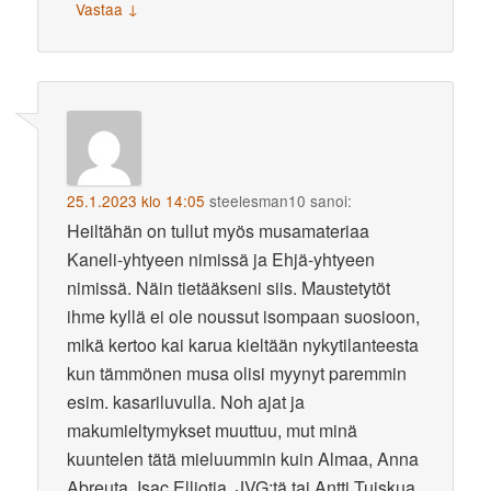
↓
Vastaa
25.1.2023 klo 14:05
steelesman10
sanoi:
Heiltähän on tullut myös musamateriaa
Kaneli-yhtyeen nimissä ja Ehjä-yhtyeen
nimissä. Näin tietääkseni siis. Maustetytöt
ihme kyllä ei ole noussut isompaan suosioon,
mikä kertoo kai karua kieltään nykytilanteesta
kun tämmönen musa olisi myynyt paremmin
esim. kasariluvulla. Noh ajat ja
makumieltymykset muuttuu, mut minä
kuuntelen tätä mieluummin kuin Almaa, Anna
Abreuta, Isac Elliotia, JVG:tä tai Antti Tuiskua.