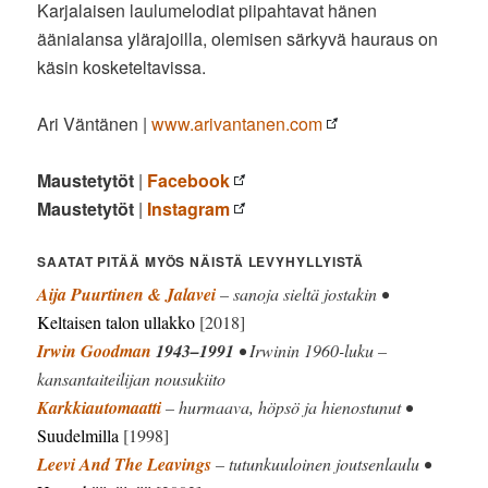
Karjalaisen laulumelodiat piipahtavat hänen
äänialansa ylärajoilla, olemisen särkyvä hauraus on
käsin kosketeltavissa.
Ari Väntänen |
www.arivantanen.com
Maustetytöt
|
Facebook
Maustetytöt
|
Instagram
SAATAT PITÄÄ MYÖS NÄISTÄ LEVYHYLLYISTÄ
Aija Puurtinen & Jalavei
– sanoja sieltä jostakin •
Keltaisen talon ullakko
[2018]
Irwin Goodman
1943–1991
• Irwinin 1960-luku –
kansantaiteilijan nousukiito
Karkkiautomaatti
– hurmaava, höpsö ja hienostunut •
Suudelmilla
[1998]
Leevi And The Leavings
– tutunkuuloinen joutsenlaulu •