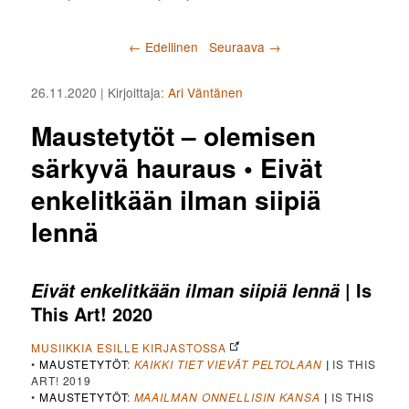
Artikkelien selaus
←
Edellinen
Seuraava
→
26.11.2020
| Kirjoittaja:
Ari Väntänen
Maustetytöt – olemisen
särkyvä hauraus • Eivät
enkelitkään ilman siipiä
lennä
| Is
Eivät enkelitkään ilman siipiä lennä
This Art! 2020
MUSIIKKIA ESILLE KIRJASTOSSA
•
MAUSTETYTÖT
:
KAIKKI TIET VIEVÄT PELTOLAAN
|
IS THIS
ART! 2019
•
MAUSTETYTÖT
:
MAAILMAN ONNELLISIN KANSA
|
IS THIS