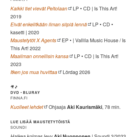
Kaikki tiet vievät Peltolaan
LP • CD | Is This Art!
2019
Eivät enkelitkään ilman siipiä lennä
LP • CD •
kasetti | 2020
Maustetytöt X Agents
EP • | Vallila Music House / Is
This Art! 2022
Maailman onnellisin kansa
LP • CD | Is This Art!
2023
Itken jos mua huvittaa
Lördag 2026
🎥🎵
DVD
•
BLURAY
FINNA.FI
Kuolleet lehdet
Ohjaaja
Aki Kaurismäki
, 78 min.
LUE LISÄÄ MAUSTETYTÖISTÄ
SOUNDI
Haikea kolmas levy
Aki Nuopponen
| Soundi 3/2023