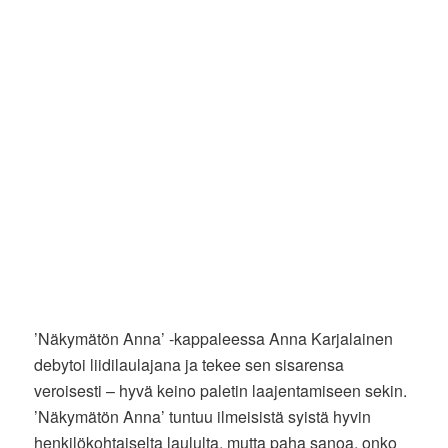
’Näkymätön Anna’ -kappaleessa Anna Karjalainen
debytoi liidilaulajana ja tekee sen sisarensa
veroisesti – hyvä keino paletin laajentamiseen sekin.
’Näkymätön Anna’ tuntuu ilmeisistä syistä hyvin
henkilökohtaiselta laululta, mutta paha sanoa, onko