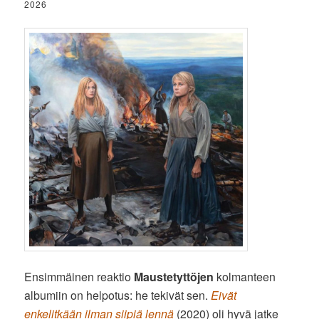
2026
Ensimmäinen reaktio
Maustetyttöjen
kolmanteen
albumiin on helpotus: he tekivät sen.
Eivät
enkelitkään ilman siipiä lennä
(2020) oli hyvä jatke