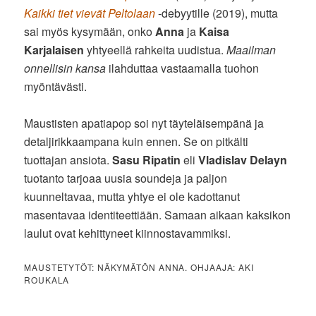
Kaikki tiet vievät Peltolaan
-debyytille (2019), mutta
sai myös kysymään, onko
Anna
ja
Kaisa
Karjalaisen
yhtyeellä rahkeita uudistua.
Maailman
onnellisin kansa
ilahduttaa vastaamalla tuohon
myöntävästi.
Maustisten apatiapop soi nyt täyteläisempänä ja
detaljirikkaampana kuin ennen. Se on pitkälti
tuottajan ansiota.
Sasu Ripatin
eli
Vladislav Delayn
tuotanto tarjoaa uusia soundeja ja paljon
kuunneltavaa, mutta yhtye ei ole kadottanut
masentavaa identiteettiään. Samaan aikaan kaksikon
laulut ovat kehittyneet kiinnostavammiksi.
MAUSTETYTÖT: NÄKYMÄTÖN ANNA. OHJAAJA: AKI
ROUKALA