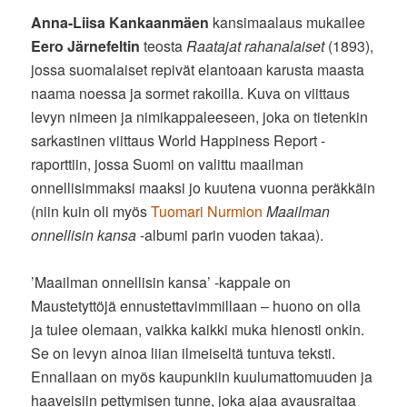
Anna-Liisa Kankaanmäen
kansimaalaus mukailee
Eero Järnefeltin
teosta
Raatajat rahanalaiset
(1893),
jossa suomalaiset repivät elantoaan karusta maasta
naama noessa ja sormet rakoilla. Kuva on viittaus
levyn nimeen ja nimikappaleeseen, joka on tietenkin
sarkastinen viittaus World Happiness Report -
raporttiin, jossa Suomi on valittu maailman
onnellisimmaksi maaksi jo kuutena vuonna peräkkäin
(niin kuin oli myös
Tuomari Nurmion
Maailman
onnellisin kansa
-albumi parin vuoden takaa).
’Maailman onnellisin kansa’ -kappale on
Maustetyttöjä ennustettavimmillaan – huono on olla
ja tulee olemaan, vaikka kaikki muka hienosti onkin.
Se on levyn ainoa liian ilmeiseltä tuntuva teksti.
Ennallaan on myös kaupunkiin kuulumattomuuden ja
haaveisiin pettymisen tunne, joka ajaa avausraitaa