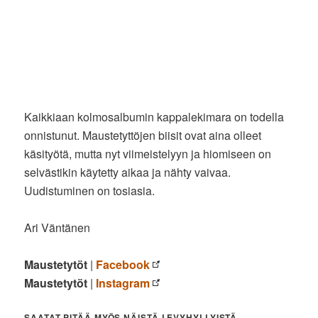
Kaikkiaan kolmosalbumin kappalekimara on todella
onnistunut. Maustetyttöjen biisit ovat aina olleet
käsityötä, mutta nyt viimeistelyyn ja hiomiseen on
selvästikin käytetty aikaa ja nähty vaivaa.
Uudistuminen on tosiasia.
Ari Väntänen
Maustetytöt
|
Facebook
Maustetytöt
|
Instagram
SAATAT PITÄÄ MYÖS NÄISTÄ LEVYHYLLYISTÄ