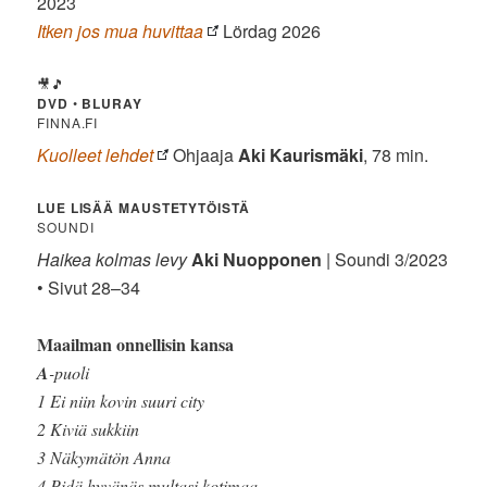
2023
Itken jos mua huvittaa
Lördag 2026
🎥🎵
DVD
•
BLURAY
FINNA.FI
Kuolleet lehdet
Ohjaaja
Aki Kaurismäki
, 78 min.
LUE LISÄÄ MAUSTETYTÖISTÄ
SOUNDI
Haikea kolmas levy
Aki Nuopponen
| Soundi 3/2023
• Sivut 28–34
Maailman onnellisin kansa
A
-puoli
1 Ei niin kovin suuri city
2 Kiviä sukkiin
3 Näkymätön Anna
4 Pidä hyvänäs multasi kotimaa