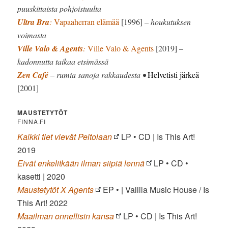
puuskittaista pohjoistuulta
Ultra Bra
:
Vapaaherran elämää
[1996]
– houkutuksen
voimasta
Ville Valo & Agents
:
Ville Valo & Agents
[2019]
–
kadonnutta taikaa etsimässä
Zen Café
– rumia sanoja rakkaudesta •
Helvetisti järkeä
[2001]
MAUSTETYTÖT
FINNA.FI
Kaikki tiet vievät Peltolaan
LP • CD | Is This Art!
2019
Eivät enkelitkään ilman siipiä lennä
LP • CD •
kasetti | 2020
Maustetytöt X Agents
EP • | Vallila Music House / Is
This Art! 2022
Maailman onnellisin kansa
LP • CD | Is This Art!