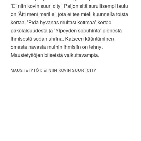
’Ei niin kovin suuri city’. Paljon sitä surullisempi laulu
on ’Äiti meni merille’, jota ei tee mieli kuunnella toista
kertaa. ’Pidä hyvänäs multasi kotimaa’ kertoo
pakolaisuudesta ja ’Ylpeyden sopuhinta’ pienestä
ihmisestä sodan uhrina. Katseen kääntäminen
omasta navasta muihin ihmisiin on tehnyt
Maustetyttöjen biiseistä vaikuttavampia.
MAUSTETYTÖT: EI NIIN KOVIN SUURI CITY