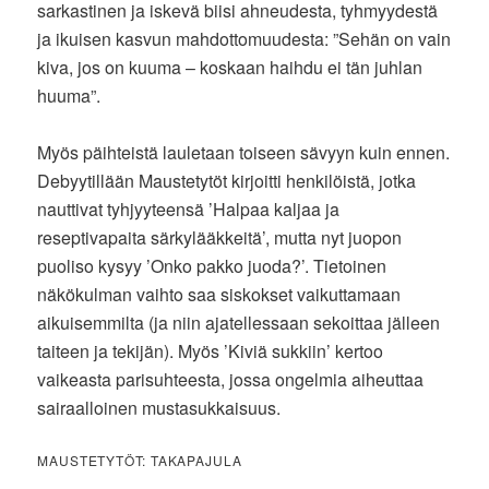
sarkastinen ja iskevä biisi ahneudesta, tyhmyydestä
ja ikuisen kasvun mahdottomuudesta: ”Sehän on vain
kiva, jos on kuuma – koskaan haihdu ei tän juhlan
huuma”.
Myös päihteistä lauletaan toiseen sävyyn kuin ennen.
Debyytillään Maustetytöt kirjoitti henkilöistä, jotka
nauttivat tyhjyyteensä ’Halpaa kaljaa ja
reseptivapaita särkylääkkeitä’, mutta nyt juopon
puoliso kysyy ’Onko pakko juoda?’. Tietoinen
näkökulman vaihto saa siskokset vaikuttamaan
aikuisemmilta (ja niin ajatellessaan sekoittaa jälleen
taiteen ja tekijän). Myös ’Kiviä sukkiin’ kertoo
vaikeasta parisuhteesta, jossa ongelmia aiheuttaa
sairaalloinen mustasukkaisuus.
MAUSTETYTÖT: TAKAPAJULA