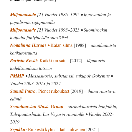
Miljoonasade
[
1
] Vuodet 1986–1992 • Innovaation ja
populismin rajapinnalla
Miljoonasade
[
2
] Vuodet 1993–2023 • Suomirockin
huipulta faniyhteisön suosikiksi
Noitalinna Huraa!
•
Kalan silmä
[1988]
– ainutlaatuista
kotikutoisuutta
Pariisin Kevät
:
Kaikki on satua
[2012]
– läpimurto
todellisuudesta toiseen
PMMP
• Massasuosio, substanssi, sukupolvikokemus •
Vuodet 2003–2013 ja 2024
Samuli Putro
:
Pienet rukoukset
[2019]
– ihana raastava
elämä
Scandinavian Music Group
– surinakitaroista banjoihin,
Talvipuutarhasta Las Vegasin raunioille • Vuodet 2002–
2019
Sepikka
:
En kestä kylmää lailla ahvenen
[2021]
–