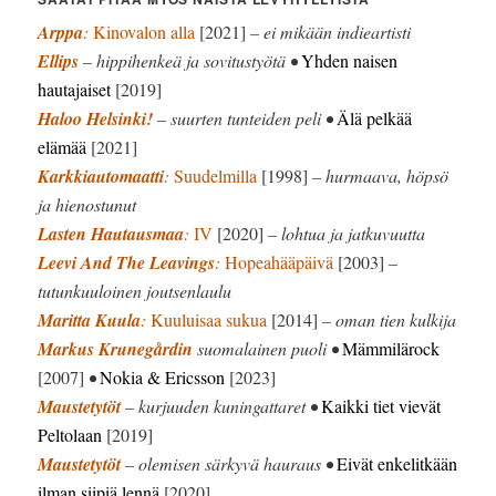
Arppa
:
Kinovalon alla
[2021]
– ei mikään indieartisti
Ellips
– hippihenkeä ja sovitustyötä •
Yhden naisen
hautajaiset
[2019]
Haloo Helsinki!
– suurten tunteiden peli •
Älä pelkää
elämää
[2021]
Karkkiautomaatti
:
Suudelmilla
[1998]
– hurmaava, höpsö
ja hienostunut
Lasten Hautausmaa
:
IV
[2020]
– lohtua ja jatkuvuutta
Leevi And The Leavings
:
Hopeahääpäivä
[2003]
–
tutunkuuloinen joutsenlaulu
Maritta Kuula
:
Kuuluisaa sukua
[2014]
– oman tien kulkija
Markus Krunegårdin
suomalainen puoli •
Mämmilärock
[2007]
•
Nokia & Ericsson
[2023]
Maustetytöt
– kurjuuden kuningattaret •
Kaikki tiet vievät
Peltolaan
[2019]
Maustetytöt
– olemisen särkyvä hauraus •
Eivät enkelitkään
ilman siipiä lennä
[2020]