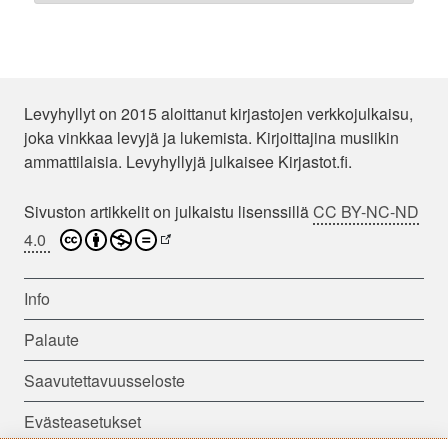
Levyhyllyt on 2015 aloittanut kirjastojen verkkojulkaisu,
joka vinkkaa levyjä ja lukemista. Kirjoittajina musiikin
ammattilaisia. Levyhyllyjä julkaisee Kirjastot.fi.
Sivuston artikkelit on julkaistu lisenssillä
CC BY-NC-ND
4.0
Info
Palaute
Saavutettavuusseloste
Evästeasetukset