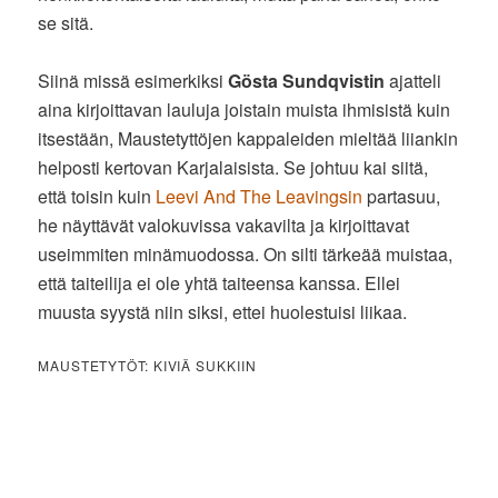
se sitä.
Siinä missä esimerkiksi
Gösta Sundqvistin
ajatteli
aina kirjoittavan lauluja joistain muista ihmisistä kuin
itsestään, Maustetyttöjen kappaleiden mieltää liiankin
helposti kertovan Karjalaisista. Se johtuu kai siitä,
että toisin kuin
Leevi And The Leavingsin
partasuu,
he näyttävät valokuvissa vakavilta ja kirjoittavat
useimmiten minämuodossa. On silti tärkeää muistaa,
että taiteilija ei ole yhtä taiteensa kanssa. Ellei
muusta syystä niin siksi, ettei huolestuisi liikaa.
MAUSTETYTÖT: KIVIÄ SUKKIIN