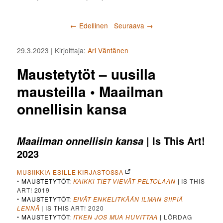
Artikkelien selaus
←
Edellinen
Seuraava
→
29.3.2023
| Kirjoittaja:
Ari Väntänen
Maustetytöt – uusilla
mausteilla • Maailman
onnellisin kansa
| Is This Art!
Maailman onnellisin kansa
2023
MUSIIKKIA ESILLE KIRJASTOSSA
•
MAUSTETYTÖT
:
KAIKKI TIET VIEVÄT PELTOLAAN
|
IS THIS
ART! 2019
•
MAUSTETYTÖT
:
EIVÄT ENKELITKÄÄN ILMAN SIIPIÄ
LENNÄ
|
IS THIS ART! 2020
•
MAUSTETYTÖT
:
ITKEN JOS MUA HUVITTAA
|
LÖRDAG