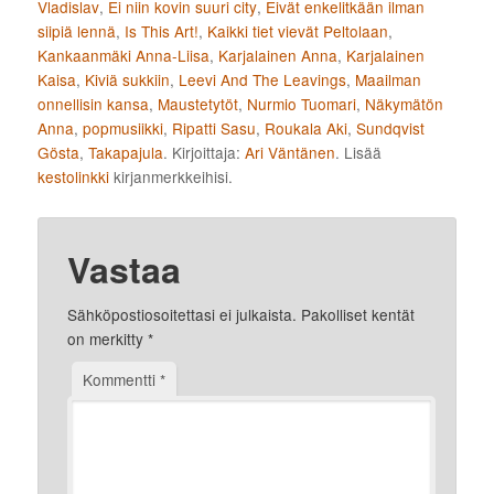
Vladislav
,
Ei niin kovin suuri city
,
Eivät enkelitkään ilman
siipiä lennä
,
Is This Art!
,
Kaikki tiet vievät Peltolaan
,
Kankaanmäki Anna-Liisa
,
Karjalainen Anna
,
Karjalainen
Kaisa
,
Kiviä sukkiin
,
Leevi And The Leavings
,
Maailman
onnellisin kansa
,
Maustetytöt
,
Nurmio Tuomari
,
Näkymätön
Anna
,
popmusiikki
,
Ripatti Sasu
,
Roukala Aki
,
Sundqvist
Gösta
,
Takapajula
. Kirjoittaja:
Ari Väntänen
. Lisää
kestolinkki
kirjanmerkkeihisi.
Vastaa
Sähköpostiosoitettasi ei julkaista.
Pakolliset kentät
on merkitty
*
Kommentti
*