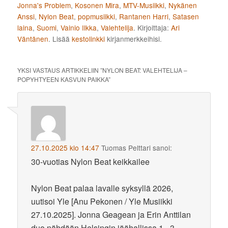
Jonna's Problem
,
Kosonen Mira
,
MTV-Musiikki
,
Nykänen
Anssi
,
Nylon Beat
,
popmusiikki
,
Rantanen Harri
,
Satasen
laina
,
Suomi
,
Vainio Ilkka
,
Valehtelija
. Kirjoittaja:
Ari
Väntänen
. Lisää
kestolinkki
kirjanmerkkeihisi.
YKSI VASTAUS ARTIKKELIIN ”
NYLON BEAT: VALEHTELIJA –
POPYHTYEEN KASVUN PAIKKA
”
27.10.2025 klo 14:47
Tuomas Pelttari
sanoi:
30-vuotias Nylon Beat keikkailee
Nylon Beat palaa lavalle syksyllä 2026,
uutisoi Yle [Anu Pekonen / Yle Musiikki
27.10.2025]. Jonna Geagean ja Erin Anttilan
duo nähdään Helsingin jäähallissa 1.–3.