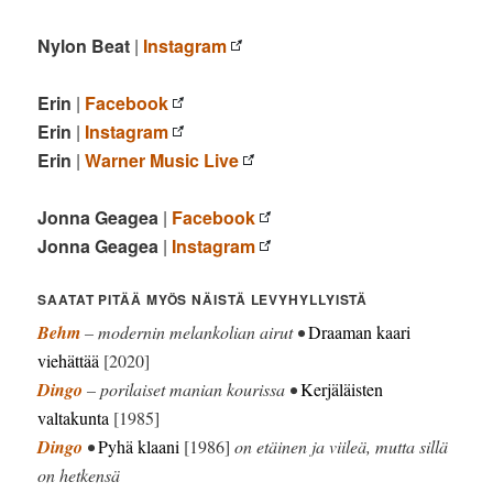
Nylon Beat
|
Instagram
Erin
|
Facebook
Erin
|
Instagram
Erin
|
Warner Music Live
Jonna Geagea
|
Facebook
Jonna Geagea
|
Instagram
SAATAT PITÄÄ MYÖS NÄISTÄ LEVYHYLLYISTÄ
Behm
– modernin melankolian airut •
Draaman kaari
viehättää
[2020]
Dingo
– porilaiset manian kourissa •
Kerjäläisten
valtakunta
[1985]
Dingo
•
Pyhä klaani
[1986]
on etäinen ja viileä, mutta sillä
on hetkensä