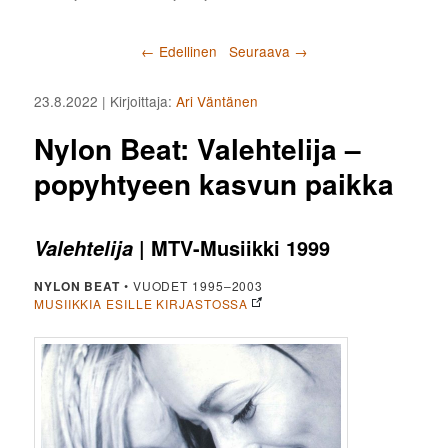
Artikkelien selaus
←
Edellinen
Seuraava
→
23.8.2022
| Kirjoittaja:
Ari Väntänen
Nylon Beat: Valehtelija –
popyhtyeen kasvun paikka
| MTV-Musiikki 1999
Valehtelija
NYLON BEAT
• VUODET 1995–2003
MUSIIKKIA ESILLE KIRJASTOSSA