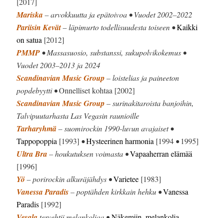
[2017]
Mariska
– arvokkuutta ja epätoivoa • Vuodet 2002–2022
Pariisin Kevät
– läpimurto todellisuudesta toiseen •
Kaikki
on satua
[2012]
PMMP
• Massasuosio, substanssi, sukupolvikokemus •
Vuodet 2003–2013 ja 2024
Scandinavian Music Group
– loistelias ja paineeton
popdebyytti •
Onnelliset kohtaa [2002]
Scandinavian Music Group
– surinakitaroista banjoihin,
Talvipuutarhasta Las Vegasin raunioille
Tarharyhmä
– suomirockin 1990-luvun avajaiset •
Tappopoppia
[1993]
•
Hysteerinen harmonia
[1994
•
1995]
Ultra Bra
– houkutuksen voimasta •
Vapaaherran elämää
[1996]
Yö
– porirockin alkuräjähdys •
Varietee
[1983]
Vanessa Paradis
– poptähden kirkkain hehku •
Vanessa
Paradis
[1992]
Vesala
tervehtii melankoliaa •
Näkemiin, melankolia