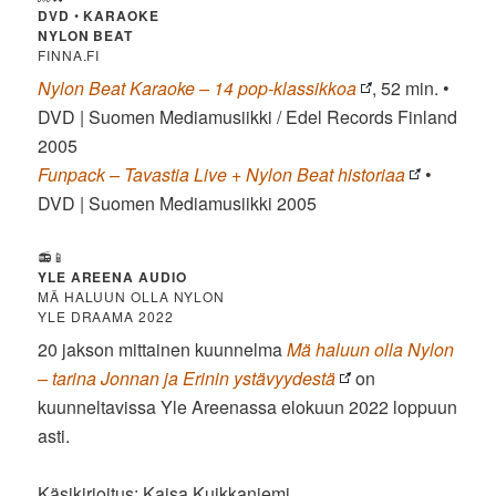
DVD
•
KARAOKE
NYLON BEAT
FINNA.FI
Nylon Beat Karaoke – 14 pop-klassikkoa
, 52 min. •
DVD | Suomen Mediamusiikki / Edel Records Finland
2005
Funpack – Tavastia Live + Nylon Beat historiaa
•
DVD | Suomen Mediamusiikki 2005
📻📱
YLE AREENA AUDIO
MÄ HALUUN OLLA NYLON
YLE DRAAMA 2022
20 jakson mittainen kuunnelma
Mä haluun olla Nylon
– tarina Jonnan ja Erinin ystävyydestä
on
kuunneltavissa Yle Areenassa elokuun 2022 loppuun
asti.
Käsikirjoitus: Kaisa Kuikkaniemi