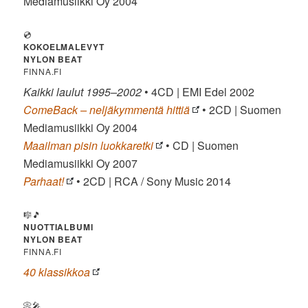
Mediamusiikki Oy 2004
💿
KOKOELMALEVYT
NYLON BEAT
FINNA.FI
Kaikki laulut 1995–2002
• 4CD | EMI Edel 2002
ComeBack – neljäkymmentä hittiä
• 2CD | Suomen
Mediamusiikki Oy 2004
Maailman pisin luokkaretki
• CD | Suomen
Mediamusiikki Oy 2007
Parhaat!
• 2CD | RCA / Sony Music 2014
🎼🎵
NUOTTIALBUMI
NYLON BEAT
FINNA.FI
40 klassikkoa
📀🎤