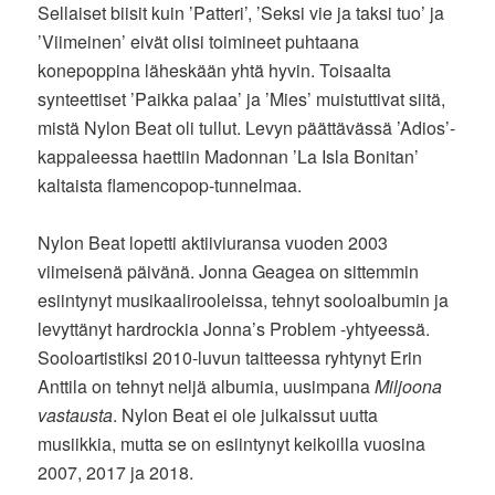
Sellaiset biisit kuin ’Patteri’, ’Seksi vie ja taksi tuo’ ja
’Viimeinen’ eivät olisi toimineet puhtaana
konepoppina läheskään yhtä hyvin. Toisaalta
synteettiset ’Paikka palaa’ ja ’Mies’ muistuttivat siitä,
mistä Nylon Beat oli tullut. Levyn päättävässä ’Adios’-
kappaleessa haettiin Madonnan ’La Isla Bonitan’
kaltaista flamencopop-tunnelmaa.
Nylon Beat lopetti aktiiviuransa vuoden 2003
viimeisenä päivänä. Jonna Geagea on sittemmin
esiintynyt musikaalirooleissa, tehnyt sooloalbumin ja
levyttänyt hardrockia Jonna’s Problem -yhtyeessä.
Sooloartistiksi 2010-luvun taitteessa ryhtynyt Erin
Anttila on tehnyt neljä albumia, uusimpana
Miljoona
vastausta
. Nylon Beat ei ole julkaissut uutta
musiikkia, mutta se on esiintynyt keikoilla vuosina
2007, 2017 ja 2018.