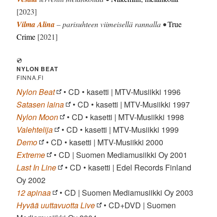
[2023]
Vilma Alina
– parisuhteen viimeisellä rannalla •
True
Crime
[2021]
💿
NYLON BEAT
FINNA.FI
Nylon Beat
• CD • kasetti | MTV-Musiikki 1996
Satasen laina
• CD • kasetti | MTV-Musiikki 1997
Nylon Moon
• CD • kasetti | MTV-Musiikki 1998
Valehtelija
• CD • kasetti | MTV-Musiikki 1999
Demo
• CD • kasetti | MTV-Musiikki 2000
Extreme
• CD | Suomen Mediamusiikki Oy 2001
Last In Line
• CD • kasetti | Edel Records Finland
Oy 2002
12 apinaa
• CD | Suomen Mediamusiikki Oy 2003
Hyvää uuttavuotta Live
• CD+DVD | Suomen