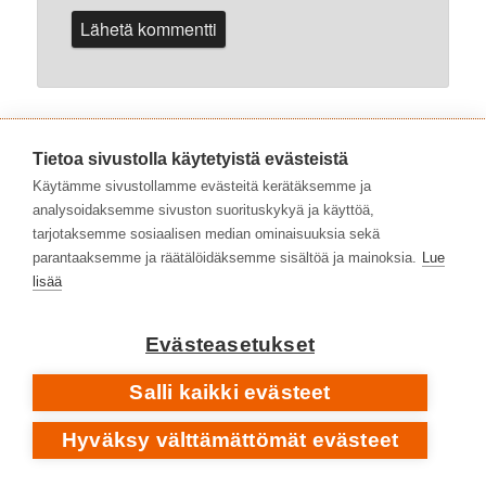
Tietoa sivustolla käytetyistä evästeistä
Käytämme sivustollamme evästeitä kerätäksemme ja
Levyhyllyt on 2015 aloittanut kirjastojen verkkojulkaisu,
analysoidaksemme sivuston suorituskykyä ja käyttöä,
joka vinkkaa levyjä ja lukemista. Kirjoittajina musiikin
tarjotaksemme sosiaalisen median ominaisuuksia sekä
ammattilaisia. Levyhyllyjä julkaisee Kirjastot.fi.
parantaaksemme ja räätälöidäksemme sisältöä ja mainoksia.
Lue
lisää
Sivuston artikkelit on julkaistu lisenssillä
CC BY-NC-ND
4.0
Evästeasetukset
Salli kaikki evästeet
Info
Hyväksy välttämättömät evästeet
Palaute