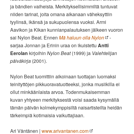
ja bändien vaiheista. Merkityksellisimmiltä tuntuvat
niiden tarinat, joita omana aikanaan väheksyttiin
tyylinsä, ikänsä ja sukupuolensa vuoksi. Armi
Aavikon ja Kikan kunnianpalautuksen jälkeen vuoron
sai Nylon Beat. Ennen
Mä haluun olla Nylon
-
sarjaa Jonnan ja Erinin uraa on ikuistettu
Antti
Eerolan
kirjoihin
Nylon Beat
(1999) ja
Valehtelijan
päiväkirja
(2001).
Nylon Beat tuomittiin aikoinaan tuottajan luomaksi
teinityttöjen pikkuoravatuotteeksi, jonka musiikilla ei
ollut minkäänlaista arvoa. Todenmukaisemman
kuvan yhtyeen merkityksestä voisi saada kysymällä
tämän päivän kolmekymppisiltä naisartisteilta heidän
tärkeimpiä kotimaisia vaikuttajiaan.
Ari Väntänen |
www.arivantanen.com