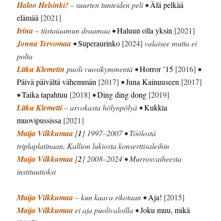
Haloo Helsinki!
– suurten tunteiden peli •
Älä pelkää
elämää
[2021]
Irina
– tiistaiaamun draamaa •
Haluun olla yksin
[2021]
Jonna Tervomaa
•
Superaurinko
[2024]
valaisee mutta ei
polta
Litku Klemetin
puoli vuosikymmentä •
Horror ’15
[2016]
•
Päivä päivältä vähemmän
[2017]
•
Juna Kainuuseen
[2017]
•
Taika tapahtuu
[2018]
•
Ding ding dong
[2019]
Litku Klemetti
– arvokasta hölynpölyä •
Kukkia
muovipussissa
[2021]
Maija Vilkkumaa
[
1
] 1997–2007 • Töölostä
triplaplatinaan, Kallion lukiosta konserttisaleihin
Maija Vilkkumaa
[
2
] 2008–2024 • Murrosvaiheesta
instituutioksi
Maija Vilkkumaa
– kun kaava rikotaan •
Aja!
[2015]
Maija Vilkkumaa
ei aja puolivaloilla •
Joku muu, mikä