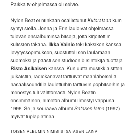
Paikka tv-ohjelmassa oli selviö.
Nylon Beat ei niinkään osallistunut
Kiitorataan
kuin
syntyi siellä. Jonna ja Erin lauloivat ohjelmassa
tulevan ensialbuminsa biisejä, joita kirjoitettiin
kulissien takana.
Ilkka Vainio
teki kaksikon kanssa
levytyssopimuksen, suostutteli sen laulamaan
suomeksi ja päästi sen studioon biisintekijä-tuottaja
Risto Asikaisen
kanssa. Kun uutta musiikkia sitten
julkaistiin, radiokanavat tarttuivat maanläheisellä
nasaalisoundilla laulettuihin tarttuviin popbiiseihin ja
menestys tuli välittömästi. Nylon Beatin
ensimmäinen, nimetön albumi ilmestyi vappuna
1996. Se ja seuraava albumi
Satasen laina
(1997)
myivät tuplaplatinaa.
TOISEN ALBUMIN NIMIBIISI SATASEN LAINA