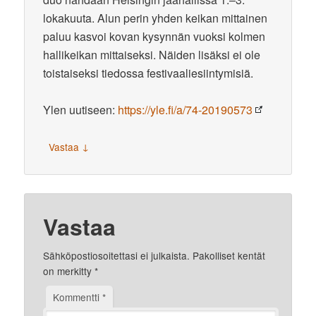
lokakuuta. Alun perin yhden keikan mittainen
paluu kasvoi kovan kysynnän vuoksi kolmen
hallikeikan mittaiseksi. Näiden lisäksi ei ole
toistaiseksi tiedossa festivaaliesiintymisiä.
Ylen uutiseen:
https://yle.fi/a/74-20190573
↓
Vastaa
Vastaa
Sähköpostiosoitettasi ei julkaista.
Pakolliset kentät
on merkitty
*
Kommentti
*