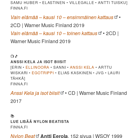
SAMU HUBER • ELASTINEN • VILLEGALLE • ANTTI TUISKU]
FINNA.FI
Vain elämää – kausi 10 – ensimmäinen kattaus
•
2CD | Warner Music Finland 2019
Vain elämää – kausi 10 – toinen kattaus
• 2CD |
Warner Music Finland 2019
📺🎵
ANSSI KELA JA ISOT BIISIT
[ERIN •
ELLINOORA
• SANNI •
ANSSI KELA
• ARTTU
WISKARI •
EGOTRIPPI
• ELIAS KASKINEN • JVG • LAURI
TÄHKÄ]
FINNA.FI
Anssi Kela ja isot biisit
• CD | Warner Music Finland
2017
📚
LUE LISÄÄ NYLON BEATISTA
FINNA.FI
Nylon Beat
Antti Eerola
, 152 sivua | WSOY 1999