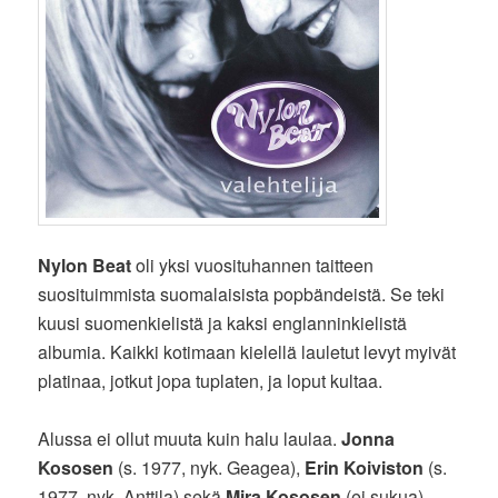
Nylon Beat
oli yksi vuosituhannen taitteen
suosituimmista suomalaisista popbändeistä. Se teki
kuusi suomenkielistä ja kaksi englanninkielistä
albumia. Kaikki kotimaan kielellä lauletut levyt myivät
platinaa, jotkut jopa tuplaten, ja loput kultaa.
Alussa ei ollut muuta kuin halu laulaa.
Jonna
Kososen
(s. 1977, nyk. Geagea),
Erin Koiviston
(s.
1977, nyk. Anttila) sekä
Mira Kososen
(ei sukua)