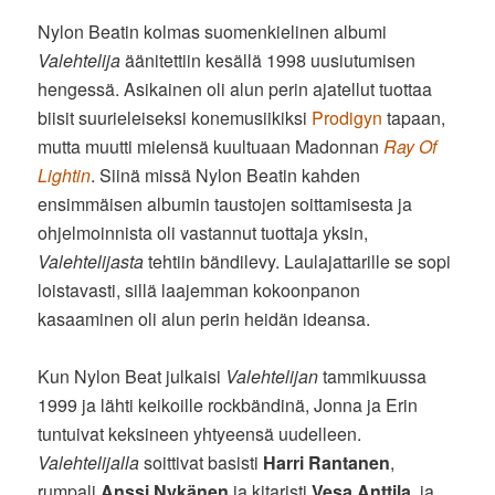
Nylon Beatin kolmas suomenkielinen albumi
Valehtelija
äänitettiin kesällä 1998 uusiutumisen
hengessä. Asikainen oli alun perin ajatellut tuottaa
biisit suurieleiseksi konemusiikiksi
Prodigyn
tapaan,
mutta muutti mielensä kuultuaan Madonnan
Ray Of
Lightin
. Siinä missä Nylon Beatin kahden
ensimmäisen albumin taustojen soittamisesta ja
ohjelmoinnista oli vastannut tuottaja yksin,
Valehtelijasta
tehtiin bändilevy. Laulajattarille se sopi
loistavasti, sillä laajemman kokoonpanon
kasaaminen oli alun perin heidän ideansa.
Kun Nylon Beat julkaisi
Valehtelijan
tammikuussa
1999 ja lähti keikoille rockbändinä, Jonna ja Erin
tuntuivat keksineen yhtyeensä uudelleen.
Valehtelijalla
soittivat basisti
Harri Rantanen
,
rumpali
Anssi Nykänen
ja kitaristi
Vesa Anttila
, ja