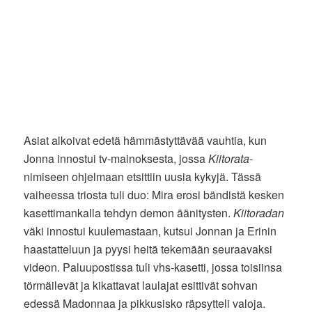
Asiat alkoivat edetä hämmästyttävää vauhtia, kun
Jonna innostui tv-mainoksesta, jossa
Kiitorata
-
nimiseen ohjelmaan etsittiin uusia kykyjä. Tässä
vaiheessa triosta tuli duo: Mira erosi bändistä kesken
kasettimankalla tehdyn demon äänitysten.
Kiitoradan
väki innostui kuulemastaan, kutsui Jonnan ja Erinin
haastatteluun ja pyysi heitä tekemään seuraavaksi
videon. Paluupostissa tuli vhs-kasetti, jossa toisiinsa
törmäilevät ja kikattavat laulajat esittivät sohvan
edessä Madonnaa ja pikkusisko räpsytteli valoja.