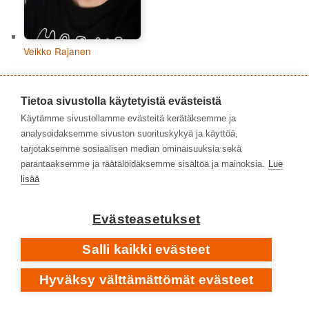
Veikko Rajanen
AVAINSANAT
Tietoa sivustolla käytetyistä evästeistä
1980-luku
1970-luku
1960-luku
1973
1988
Käytämme sivustollamme evästeitä kerätäksemme ja
2010-luku
1990-luku
analysoidaksemme sivuston suorituskykyä ja käyttöä,
2000-2009
2016
tarjotaksemme sosiaalisen median ominaisuuksia sekä
2020-luku
parantaaksemme ja räätälöidäksemme sisältöä ja mainoksia.
Lue
2021
2023
2024
2019
2020
2022
2017
lisää
albumit
hard rock
2025
folk rock
alternative rock
debyyttialbumit
Iso-Britannia
heavy metal
heavy rock
indie rock
jazz
Evästeasetukset
laulaja-lauluntekijät
klassinen musiikki
metalli
Salli kaikki evästeet
popmusiikki
progressiivinen rock
proge
prog
Hyväksy välttämättömät evästeet
rock
Suomi
suomirock
rap
punk rock
Ruotsi
Svart