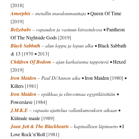
[2018]
Amorphis
– metallin muodonmuuttaja •
Queen Of Time
[2019]
Belzebubs
– vapauden ja vastuun kiirastulessa •
Pantheon
Of The Nightside Gods
[2019]
Black Sabbath
– alun loppu ja lopun alku •
Black Sabbath
&
13
[1970
•
2013]
Children Of Bodom
– ajan karkaisema tappoterä •
Hexed
[2019]
Iron Maiden
– Paul Di’Annon aika •
Iron Maiden
[1980]
•
Killers
[1981]
Iron Maiden
– epiikkaa ja elinvoimaa egyptiläisittäin •
Powerslave
[1984]
J.M.K.E
– vapaata ajattelua vallankumouksen aikaan •
Külmale maale
[1989]
Joan Jett & The Blackhearts
– kapinallisen läpimurto •
I
Love Rock’n’Roll
[1981]