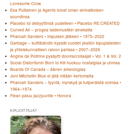
Lonesome Crow
Esa Pulliainen ja Agents loivat oman sinivalkoisen
soundinsa
Placebo loi debyyttinsä uudelleen • Placebo RE:CREATED
Curved Air – progea taidemusiikin aineksilla
Pharoah Sanders • Impulsen jälkeen • 1975–2022
Garbage – kulttibändin kypsät vuodet yksilön kipupisteiden
ja yhteiskunnallisen raivon parissa • 2007–2026
Angine de Poitrine pysäytti doomscrollaajat • Vol. 1 & Vol. 2
Social Distortionin Born to Kill huokuu nostalgiaa ja uhmaa
Boards Of Canada – äänen arkeologiaa
Joni Mitchellin Blue ei jätä mitään kertomatta
Pharoah Sanders – tyyntä, myrskyä ja tuliperäistä voimaa •
1964–1974
Flean paluu jazzjuurille • Honora
KIRJOITTAJAT