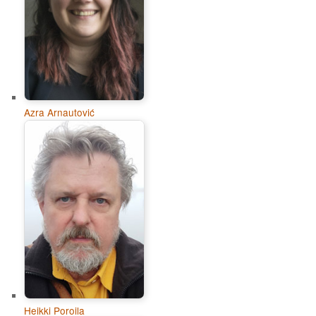
Azra Arnautović
Heikki Poroila