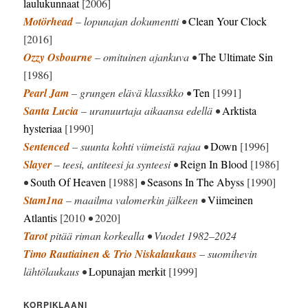
laulukunnaat
[2006]
Motörhead
– lopunajan dokumentti •
Clean Your Clock
[2016]
Ozzy Osbourne
– omituinen ajankuva •
The Ultimate Sin
[1986]
Pearl Jam
– grungen elävä klassikko •
Ten
[1991]
Santa Lucia
– uranuurtaja aikaansa edellä •
Arktista
hysteriaa
[1990]
Sentenced
– suunta kohti viimeistä rajaa •
Down
[1996]
Slayer
– teesi, antiteesi ja synteesi •
Reign In Blood
[1986]
•
South Of Heaven
[1988]
•
Seasons In The Abyss
[1990]
Stam1na
– maailma valomerkin jälkeen •
Viimeinen
Atlantis
[2010
•
2020]
Tarot
pitää riman korkealla • Vuodet 1982–2024
Timo Rautiainen & Trio Niskalaukaus
– suomihevin
lähtölaukaus •
Lopunajan merkit
[1999]
KORPIKLAANI