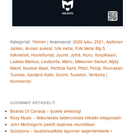
Kategoriat:
Yleinen
|
Avainsanat:
2020-luku
,
2021
,
Aaltonen
Jarkko
,
Anolan aukeat
,
folk metal
,
Folk Metal Big 5
,
folkmetalli
,
Huolettomat
,
Juuret
,
Jylhä
,
Kiuru
,
Korpiklaani
,
Laakso Markus
,
Leväluhta
,
Miero
,
Mikkonen Samuli
,
Mylly
,
Niemi
,
Nuclear Blast
,
Perttula Sami
,
Pidot
,
Pohja
,
Rounakari
Tuomas
,
Savijärvi Kalle
,
Suomi
,
Tuuleton
,
Verikoira
|
Kommentoi
UUSIMMAT ARTIKKELIT
Boards Of Canada – ljudets arkeologi
Roxy Music – ilkikurisesta taiderockista viileään eleganssiin
John McGregorin paletti laajenee reunoiltaan
Scorpions – taustamusiikkia tajunnan laajentamiselle •