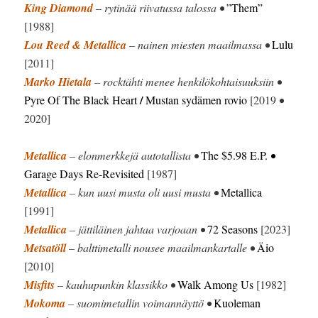
King Diamond
– rytinää riivatussa talossa •
”Them”
[1988]
Lou Reed & Metallica
– nainen miesten maailmassa •
Lulu
[2011]
Marko Hietala
– rocktähti menee henkilökohtaisuuksiin •
/
Pyre Of The Black Heart
Mustan sydämen rovio
[2019
•
2020]
Metallica
– elonmerkkejä autotallista •
The $5.98 E.P.
•
Garage Days Re-Revisited
[1987]
Metallica
– kun uusi musta oli uusi musta •
Metallica
[1991]
Metallica
– jättiläinen jahtaa varjoaan •
72 Seasons
[2023]
Metsatöll
– balttimetalli nousee maailmankartalle •
Äio
[2010]
Misfits
– kauhupunkin klassikko •
Walk Among Us
[1982]
Mokoma
– suomimetallin voimannäyttö •
Kuoleman