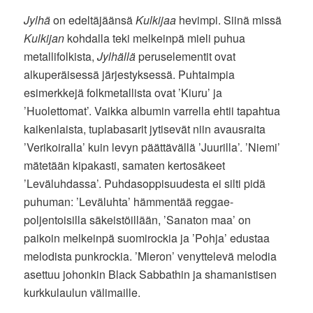
Jylhä
on edeltäjäänsä
Kulkijaa
hevimpi. Siinä missä
Kulkijan
kohdalla teki melkeinpä mieli puhua
metallifolkista,
Jylhällä
peruselementit ovat
alkuperäisessä järjestyksessä. Puhtaimpia
esimerkkejä folkmetallista ovat ’Kiuru’ ja
’Huolettomat’. Vaikka albumin varrella ehtii tapahtua
kaikenlaista, tuplabasarit jytisevät niin avausraita
’Verikoiralla’ kuin levyn päättävällä ’Juurilla’. ’Niemi’
mätetään kipakasti, samaten kertosäkeet
’Leväluhdassa’. Puhdasoppisuudesta ei silti pidä
puhuman: ’Leväluhta’ hämmentää reggae-
poljentoisilla säkeistöillään, ’Sanaton maa’ on
paikoin melkeinpä suomirockia ja ’Pohja’ edustaa
melodista punkrockia. ’Mieron’ venyttelevä melodia
asettuu johonkin Black Sabbathin ja shamanistisen
kurkkulaulun välimaille.