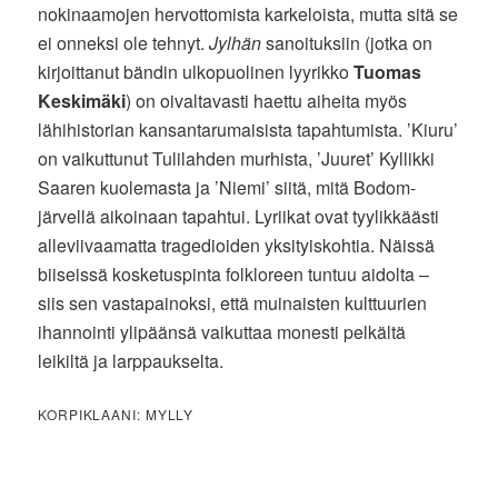
nokinaamojen hervottomista karkeloista, mutta sitä se
ei onneksi ole tehnyt.
Jylhän
sanoituksiin (jotka on
kirjoittanut bändin ulkopuolinen lyyrikko
Tuomas
Keskimäki
) on oivaltavasti haettu aiheita myös
lähihistorian kansantarumaisista tapahtumista. ’Kiuru’
on vaikuttunut Tulilahden murhista, ’Juuret’ Kyllikki
Saaren kuolemasta ja ’Niemi’ siitä, mitä Bodom-
järvellä aikoinaan tapahtui. Lyriikat ovat tyylikkäästi
alleviivaamatta tragedioiden yksityiskohtia. Näissä
biiseissä kosketuspinta folkloreen tuntuu aidolta –
siis sen vastapainoksi, että muinaisten kulttuurien
ihannointi ylipäänsä vaikuttaa monesti pelkältä
leikiltä ja larppaukselta.
KORPIKLAANI: MYLLY