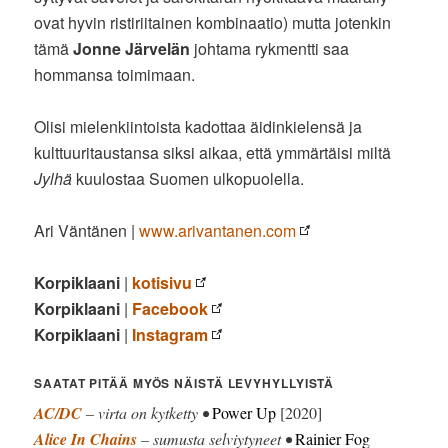
ovat hyvin ristiriitainen kombinaatio) mutta jotenkin
tämä
Jonne Järvelän
johtama rykmentti saa
hommansa toimimaan.
Olisi mielenkiintoista kadottaa äidinkielensä ja
kulttuuritaustansa siksi aikaa, että ymmärtäisi miltä
Jylhä
kuulostaa Suomen ulkopuolella.
Ari Väntänen |
www.arivantanen.com
Korpiklaani
|
kotisivu
Korpiklaani
|
Facebook
Korpiklaani
|
Instagram
SAATAT PITÄÄ MYÖS NÄISTÄ LEVYHYLLYISTÄ
AC/DC
– virta on kytketty •
Power Up
[2020]
Alice In Chains
– sumusta selviytyneet •
Rainier Fog