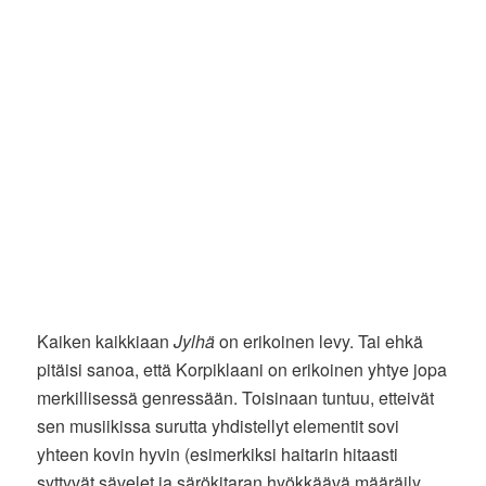
Kaiken kaikkiaan
Jylhä
on erikoinen levy. Tai ehkä
pitäisi sanoa, että Korpiklaani on erikoinen yhtye jopa
merkillisessä genressään. Toisinaan tuntuu, etteivät
sen musiikissa surutta yhdistellyt elementit sovi
yhteen kovin hyvin (esimerkiksi haitarin hitaasti
syttyvät sävelet ja särökitaran hyökkäävä määräily