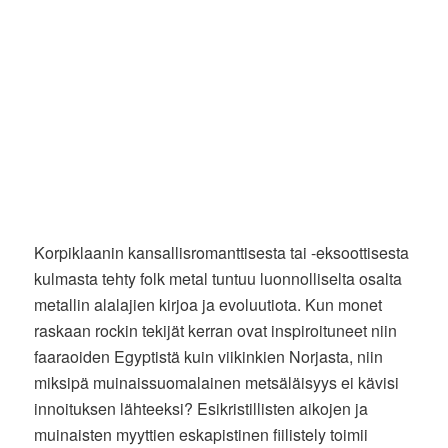
Korpiklaanin kansallisromanttisesta tai -eksoottisesta
kulmasta tehty folk metal tuntuu luonnolliselta osalta
metallin alalajien kirjoa ja evoluutiota. Kun monet
raskaan rockin tekijät kerran ovat inspiroituneet niin
faaraoiden Egyptistä kuin viikinkien Norjasta, niin
miksipä muinaissuomalainen metsäläisyys ei kävisi
innoituksen lähteeksi? Esikristillisten aikojen ja
muinaisten myyttien eskapistinen fiilistely toimii