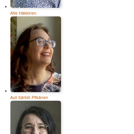
Atte Häkkinen
Auli Särkiö-Pitkänen