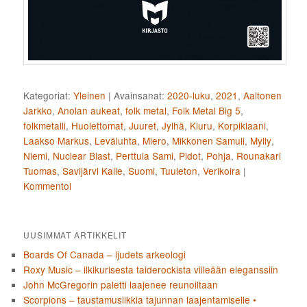
Kategoriat:
Yleinen
|
Avainsanat:
2020-luku
,
2021
,
Aaltonen
Jarkko
,
Anolan aukeat
,
folk metal
,
Folk Metal Big 5
,
folkmetalli
,
Huolettomat
,
Juuret
,
Jylhä
,
Kiuru
,
Korpiklaani
,
Laakso Markus
,
Leväluhta
,
Miero
,
Mikkonen Samuli
,
Mylly
,
Niemi
,
Nuclear Blast
,
Perttula Sami
,
Pidot
,
Pohja
,
Rounakari
Tuomas
,
Savijärvi Kalle
,
Suomi
,
Tuuleton
,
Verikoira
|
Kommentoi
UUSIMMAT ARTIKKELIT
Boards Of Canada – ljudets arkeologi
Roxy Music – ilkikurisesta taiderockista viileään eleganssiin
John McGregorin paletti laajenee reunoiltaan
Scorpions – taustamusiikkia tajunnan laajentamiselle •