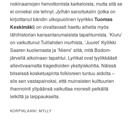
nokinaamojen hervottomista karkeloista, mutta sitä se
ei onneksi ole tehnyt.
Jylhän
sanoituksiin (jotka on
kirjoittanut bändin ulkopuolinen lyyrikko
Tuomas
Keskimäki
) on oivaltavasti haettu aiheita myös
lähihistorian kansantarumaisista tapahtumista. ’Kiuru’
on vaikuttunut Tulilahden murhista, ’Juuret’ Kyllikki
Saaren kuolemasta ja ’Niemi’ siitä, mitä Bodom-
järvellä aikoinaan tapahtui. Lyriikat ovat tyylikkäästi
alleviivaamatta tragedioiden yksityiskohtia. Näissä
biiseissä kosketuspinta folkloreen tuntuu aidolta –
siis sen vastapainoksi, että muinaisten kulttuurien
ihannointi ylipäänsä vaikuttaa monesti pelkältä
leikiltä ja larppaukselta.
KORPIKLAANI: MYLLY