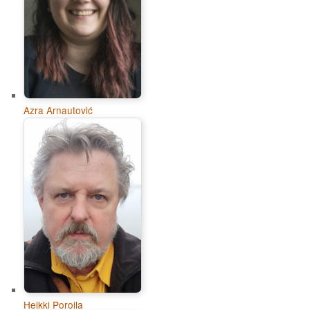
Azra Arnautović
Heikki Poroila