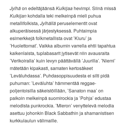
Jylhä
on edeltäjäänsä
Kulkijaa
hevimpi. Siinä missä
Kulkijan
kohdalla teki melkeinpä mieli puhua
metallifolkista,
Jylhällä
peruselementit ovat
alkuperäisessä järjestyksessä. Puhtaimpia
esimerkkejä folkmetallista ovat ’Kiuru’ ja
’Huolettomat’. Vaikka albumin varrella ehtii tapahtua
kaikenlaista, tuplabasarit jytisevät niin avausraita
’Verikoiralla’ kuin levyn päättävällä ’Juurilla’. ’Niemi’
mätetään kipakasti, samaten kertosäkeet
’Leväluhdassa’. Puhdasoppisuudesta ei silti pidä
puhuman: ’Leväluhta’ hämmentää reggae-
poljentoisilla säkeistöillään, ’Sanaton maa’ on
paikoin melkeinpä suomirockia ja ’Pohja’ edustaa
melodista punkrockia. ’Mieron’ venyttelevä melodia
asettuu johonkin Black Sabbathin ja shamanistisen
kurkkulaulun välimaille.