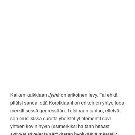
Kaiken kaikkiaan
Jylhä
on erikoinen levy. Tai ehkä
pitäisi sanoa, että Korpiklaani on erikoinen yhtye jopa
merkillisessä genressään. Toisinaan tuntuu, etteivät
sen musiikissa surutta yhdistellyt elementit sovi
yhteen kovin hyvin (esimerkiksi haitarin hitaasti
syttyvät sävelet ja särökitaran hyökkäävä määräily