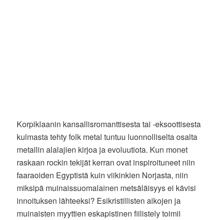
Korpiklaanin kansallisromanttisesta tai -eksoottisesta
kulmasta tehty folk metal tuntuu luonnolliselta osalta
metallin alalajien kirjoa ja evoluutiota. Kun monet
raskaan rockin tekijät kerran ovat inspiroituneet niin
faaraoiden Egyptistä kuin viikinkien Norjasta, niin
miksipä muinaissuomalainen metsäläisyys ei kävisi
innoituksen lähteeksi? Esikristillisten aikojen ja
muinaisten myyttien eskapistinen fiilistely toimii