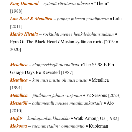
King Diamond
– rytinää riivatussa talossa •
”Them”
[1988]
Lou Reed & Metallica
– nainen miesten maailmassa •
Lulu
[2011]
Marko Hietala
– rocktähti menee henkilökohtaisuuksiin •
/
Pyre Of The Black Heart
Mustan sydämen rovio
[2019
•
2020]
Metallica
– elonmerkkejä autotallista •
The $5.98 E.P.
•
Garage Days Re-Revisited
[1987]
Metallica
– kun uusi musta oli uusi musta •
Metallica
[1991]
Metallica
– jättiläinen jahtaa varjoaan •
72 Seasons
[2023]
Metsatöll
– balttimetalli nousee maailmankartalle •
Äio
[2010]
Misfits
– kauhupunkin klassikko •
Walk Among Us
[1982]
Mokoma
– suomimetallin voimannäyttö •
Kuoleman