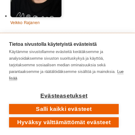
Veikko Rajanen
AVAINSANAT
Tietoa sivustolla käytetyistä evästeistä
1980-luku
1970-luku
1960-luku
1973
1988
Käytämme sivustollamme evästeitä kerätäksemme ja
2010-luku
1990-luku
analysoidaksemme sivuston suorituskykyä ja käyttöä,
2000-2009
2016
tarjotaksemme sosiaalisen median ominaisuuksia sekä
2020-luku
parantaaksemme ja räätälöidäksemme sisältöä ja mainoksia.
Lue
2021
2023
2024
2019
2020
2022
2017
lisää
albumit
hard rock
2025
folk rock
alternative rock
debyyttialbumit
Iso-Britannia
heavy metal
heavy rock
indie rock
jazz
Evästeasetukset
laulaja-lauluntekijät
klassinen musiikki
metalli
Salli kaikki evästeet
popmusiikki
progressiivinen rock
proge
prog
Hyväksy välttämättömät evästeet
rock
Suomi
suomirock
rap
punk rock
Ruotsi
Svart