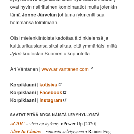
ovat hyvin ristiriitainen kombinaatio) mutta jotenkin
tämä
Jonne Järvelän
johtama rykmentti saa
hommansa toimimaan.
Olisi mielenkiintoista kadottaa äidinkielensä ja
kulttuuritaustansa siksi aikaa, että ymmärtäisi miltä
Jylhä
kuulostaa Suomen ulkopuolella.
Ari Väntänen |
www.arivantanen.com
Korpiklaani
|
kotisivu
Korpiklaani
|
Facebook
Korpiklaani
|
Instagram
SAATAT PITÄÄ MYÖS NÄISTÄ LEVYHYLLYISTÄ
AC/DC
– virta on kytketty •
Power Up
[2020]
Alice In Chains
– sumusta selviytyneet •
Rainier Fog