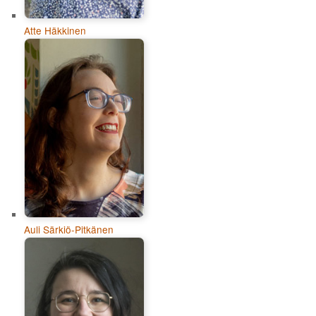
Atte Häkkinen
Auli Särkiö-Pitkänen