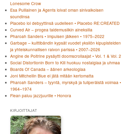
Lonesome Crow
Esa Pulliainen ja Agents loivat oman sinivalkoisen
soundinsa
Placebo loi debyyttinsä uudelleen • Placebo RE:CREATED
Curved Air – progea taidemusiikin aineksilla
Pharoah Sanders • Impulsen jälkeen • 1975–2022
Garbage – kulttibändin kypsät vuodet yksilön kipupisteiden
ja yhteiskunnallisen raivon parissa • 2007–2026
Angine de Poitrine pysäytti doomscrollaajat • Vol. 1 & Vol. 2
Social Distortionin Born to Kill huokuu nostalgiaa ja uhmaa
Boards Of Canada – äänen arkeologiaa
Joni Mitchellin Blue ei jätä mitään kertomatta
Pharoah Sanders – tyyntä, myrskyä ja tuliperäistä voimaa •
1964–1974
Flean paluu jazzjuurille • Honora
KIRJOITTAJAT