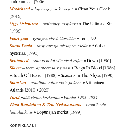
laulukunnaat
[2006]
Motörhead
– lopunajan dokumentti •
Clean Your Clock
[2016]
Ozzy Osbourne
– omituinen ajankuva •
The Ultimate Sin
[1986]
Pearl Jam
– grungen elävä klassikko •
Ten
[1991]
Santa Lucia
– uranuurtaja aikaansa edellä •
Arktista
hysteriaa
[1990]
Sentenced
– suunta kohti viimeistä rajaa •
Down
[1996]
Slayer
– teesi, antiteesi ja synteesi •
Reign In Blood
[1986]
•
South Of Heaven
[1988]
•
Seasons In The Abyss
[1990]
Stam1na
– maailma valomerkin jälkeen •
Viimeinen
Atlantis
[2010
•
2020]
Tarot
pitää riman korkealla • Vuodet 1982–2024
Timo Rautiainen & Trio Niskalaukaus
– suomihevin
lähtölaukaus •
Lopunajan merkit
[1999]
KORPIKLAANI