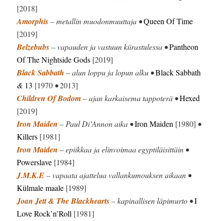
[2018]
Amorphis
– metallin muodonmuuttaja •
Queen Of Time
[2019]
Belzebubs
– vapauden ja vastuun kiirastulessa •
Pantheon
Of The Nightside Gods
[2019]
Black Sabbath
– alun loppu ja lopun alku •
Black Sabbath
&
13
[1970
•
2013]
Children Of Bodom
– ajan karkaisema tappoterä •
Hexed
[2019]
Iron Maiden
– Paul Di’Annon aika •
Iron Maiden
[1980]
•
Killers
[1981]
Iron Maiden
– epiikkaa ja elinvoimaa egyptiläisittäin •
Powerslave
[1984]
J.M.K.E
– vapaata ajattelua vallankumouksen aikaan •
Külmale maale
[1989]
Joan Jett & The Blackhearts
– kapinallisen läpimurto •
I
Love Rock’n’Roll
[1981]