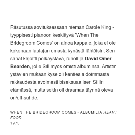
Riisutussa sovituksessaan hieman Carole King -
tyyppisesti pianoon keskittyvä ’When The
Bridegroom Comes’ on ainoa kappale, joka ei ole
kokonaan laulajan omasta kynästä lähtöisin. Sen
sanat kirjoitti poikaystävä, runoilija
David Omer
Bearden
, jolle Sill myös omisti albuminsa. Artistin
ystävien mukaan kyse oli kenties aidoimmasta
rakkaudesta avoimesti biseksuaalisen Sillin
elämässä, mutta sekin oli draamaa täynnä oleva
on/off-suhde.
WHEN THE BRIDEGROOM COMES • ALBUMILTA
HEART
FOOD
1973