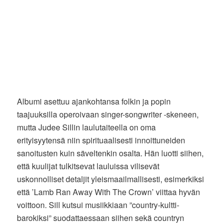
Albumi asettuu ajankohtansa folkin ja popin
taajuuksilla operoivaan singer-songwriter -skeneen,
mutta Judee Sillin laulutaiteella on oma
erityisyytensä niin spirituaalisesti innoittuneiden
sanoitusten kuin säveltenkin osalta. Hän luotti siihen,
että kuulijat tulkitsevat lauluissa vilisevät
uskonnolliset detaljit yleismaailmallisesti, esimerkiksi
että ’Lamb Ran Away With The Crown’ viittaa hyvän
voittoon. Sill kutsui musiikkiaan ”country-kultti-
barokiksi” suodattaessaan siihen sekä countryn