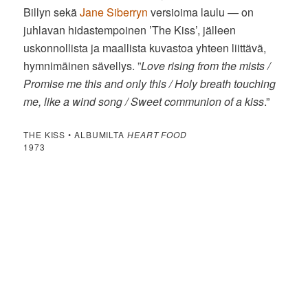
Billyn sekä
Jane Siberryn
versioima laulu — on
juhlavan hidastempoinen ’The Kiss’, jälleen
uskonnollista ja maallista kuvastoa yhteen liittävä,
hymnimäinen sävellys. ”
Love rising from the mists /
Promise me this and only this / Holy breath touching
me, like a wind song / Sweet communion of a kiss
.”
THE KISS • ALBUMILTA
HEART FOOD
1973