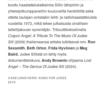
koottu haastattelukatkelmia Sillin lähipiiriin ja
yhteistyökumppaneihin kuuluneilta henkilöiltä sekä
otteita laulajan omistakin lehti- ja radiohaastatteluista
vuodelta 1972, mikä tekee julkaisusta oivallisen
taiteilijakuvan syventäjän. Tribuuttikokoelmalla
Crayon Angel: A Tribute To The Music Of Judee
Sill
(2009) ihailemaansa artistia tulkitsevat mm.
Ron
Sexsmith
,
Beth Orton
,
Frida Hyvönen
ja
Meg
Baird
. Judee Sillistä on tehty myös
dokumenttielokuva,
Andy Brownin
ohjaama
Lost
Angel – The Genius Of Judee Sill
(2024).
CASE/LANG/VEIRS: SONG FOR JUDEE
2016