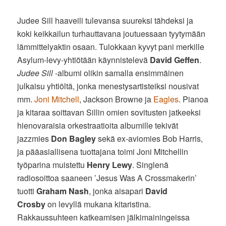
Judee Sill haaveili tulevansa suureksi tähdeksi ja
koki keikkailun turhauttavana joutuessaan tyytymään
lämmittelyaktin osaan. Tulokkaan kyvyt pani merkille
Asylum-levy-yhtiötään käynnistelevä
David Geffen
.
Judee Sill
-albumi olikin samalla ensimmäinen
julkaisu yhtiöltä, jonka menestysartisteiksi nousivat
mm.
Joni Mitchell
, Jackson Browne ja
Eagles
. Pianoa
ja kitaraa soittavan Sillin omien sovitusten jatkeeksi
hienovaraisia orkestraatioita albumille tekivät
jazzmies
Don Bagley
sekä ex-aviomies Bob Harris,
ja pääasiallisena tuottajana toimi Joni Mitchellin
työparina muistettu
Henry Lewy
. Singlenä
radiosoittoa saaneen ’Jesus Was A Crossmakerin’
tuotti
Graham Nash
, jonka aisapari
David
Crosby
on levyllä mukana kitaristina.
Rakkaussuhteen katkeamisen jälkimainingeissa