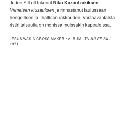
Judee Sill oli lukenut
Niko Kazantzakiksen
Viimeisen kiusauksen
ja rinnastanut laulussaan
hengellisen ja lihallisen rakkauden. Vastaavanlaista
ristiriitaisuutta on monissa muissakin kappaleissa.
JESUS WAS A CROSS MAKER • ALBUMILTA
JULEE SILL
1971