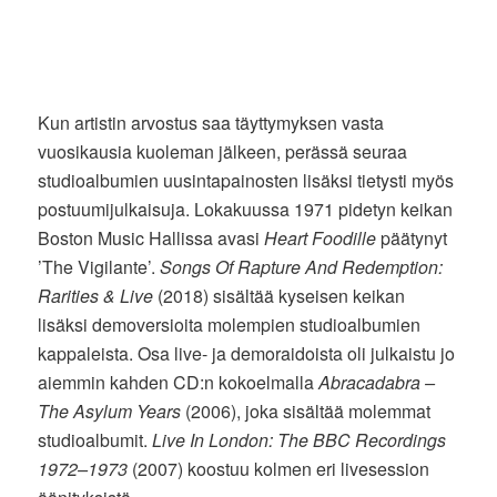
Kun artistin arvostus saa täyttymyksen vasta
vuosikausia kuoleman jälkeen, perässä seuraa
studioalbumien uusintapainosten lisäksi tietysti myös
postuumijulkaisuja. Lokakuussa 1971 pidetyn keikan
Boston Music Hallissa avasi
Heart Foodille
päätynyt
’The Vigilante’.
Songs Of Rapture And Redemption:
Rarities & Live
(2018) sisältää kyseisen keikan
lisäksi demoversioita molempien studioalbumien
kappaleista. Osa live- ja demoraidoista oli julkaistu jo
aiemmin kahden CD:n kokoelmalla
Abracadabra –
The Asylum Years
(2006), joka sisältää molemmat
studioalbumit.
Live In London: The BBC Recordings
1972–1973
(2007) koostuu kolmen eri livesession