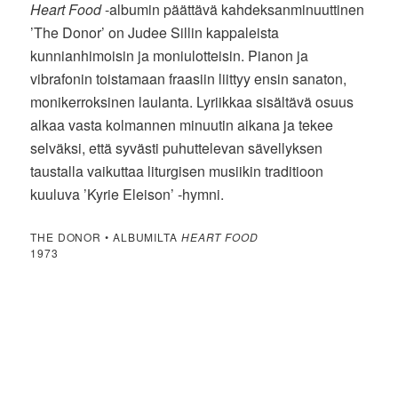
Heart Food
-albumin päättävä kahdeksanminuuttinen
’The Donor’ on Judee Sillin kappaleista
kunnianhimoisin ja moniulotteisin. Pianon ja
vibrafonin toistamaan fraasiin liittyy ensin sanaton,
monikerroksinen laulanta. Lyriikkaa sisältävä osuus
alkaa vasta kolmannen minuutin aikana ja tekee
selväksi, että syvästi puhuttelevan sävellyksen
taustalla vaikuttaa liturgisen musiikin traditioon
kuuluva ’Kyrie Eleison’ -hymni.
THE DONOR • ALBUMILTA
HEART FOOD
1973