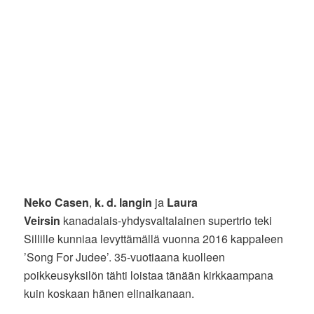
Neko Casen
,
k. d. langin
ja
Laura
Veirsin
kanadalais-yhdysvaltalainen supertrio teki
Sillille kunniaa levyttämällä vuonna 2016 kappaleen
’Song For Judee’. 35-vuotiaana kuolleen
poikkeusyksilön tähti loistaa tänään kirkkaampana
kuin koskaan hänen elinaikanaan.