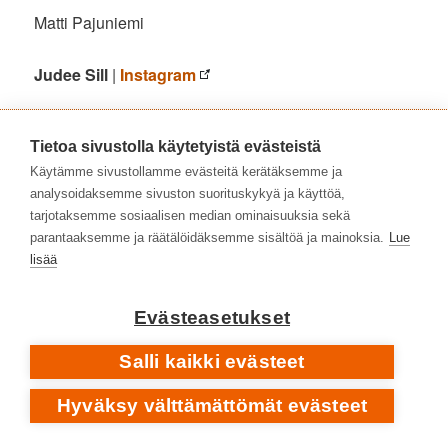
Matti Pajuniemi
Judee Sill
|
Instagram
SAATAT PITÄÄ MYÖS NÄISTÄ LEVYHYLLYISTÄ
Tietoa sivustolla käytetyistä evästeistä
Anki
1945–2007
• Monipuolinen luonnonlapsi
Käytämme sivustollamme evästeitä kerätäksemme ja
Astrid Swan
– vaikuttava debyytti 20 vuotta •
Poverina
analysoidaksemme sivuston suorituskykyä ja käyttöä,
[2005
•
2025]
tarjotaksemme sosiaalisen median ominaisuuksia sekä
Bob Dylan
– täydellisen keskeneräinen omakuva •
Self
parantaaksemme ja räätälöidäksemme sisältöä ja mainoksia.
Lue
Portrait
[1970]
lisää
Buffalo Springfield
– psykedeelisen folk rockin
runsaudensarvi •
Buffalo Springfield Again
[1967]
Evästeasetukset
Carpenters
– sisarukset Karen ja Richard viihdemusiikin
/
huipulla •
Offering
Ticket To Ride
[1969
•
1970] ➡️
Salli kaikki evästeet
Lovelines
[1989]
Hyväksy välttämättömät evästeet
Draama-Helmi
on ääni pään sisällä •
Draama-Helmi
kuistilla
[2022]