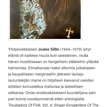
Yhdysvaltalaisen
Judee Sillin
(1944–1979) lyhyt
elämä oli kaikkea muuta kuin seesteinen, mutta
hänen musiikissaan on hengellisiin sfääreihin yltävää
harmoniaa. Elinaikanaan kaksi albumia julkaisseen
ja kaupalliseen marginaaliin jääneen laulaja-
lauluntekijän maine on hiljalleen kasvanut useiden
artistien tunnustettua ihailunsa ja taiteellisen
velkansa. Oman ensikosketukseni kuuntelijana sain
pari-kolme vuosikymmentä sitten antologialta
Troubadors Of Folk, Vol. 4: Singer-Songwriters Of The