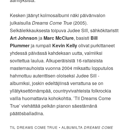
äänityksistä.
Kesken jäänyt kolmosalbumi näki päivänvalon
julkaisulla
Dreams Come True
(2005).
Selkäleikkauksesta toipuva Judee Sill, sähkökitaristit
Art Johnson
ja
Marc McClure
, basisti
Bill
Plummer
ja rumpali
Kevin Kelly
olivat purkittaneet
yhdessä päivässä kahdeksan uutta, valmiiksi
sovitettua laulua. Alkuperäisistä 16-raitaisista
masternauhoista vuonna 2004 miksattu lopputulos
hahmottuu autenttisen oloiseksi Judee Sill -
albumiksi, joskin edeltäjiinsä verrattuna se on
yllätyksettömämpää, countryvivahteista folkrockia
vailla huomattavia kohokohtia. ’Til Dreams Come
True’ viehättää pelkän pianon säestämänä
päätösballadina.
TIL DREAMS COME TRUE • ALBUMILTA
DREAMS COME