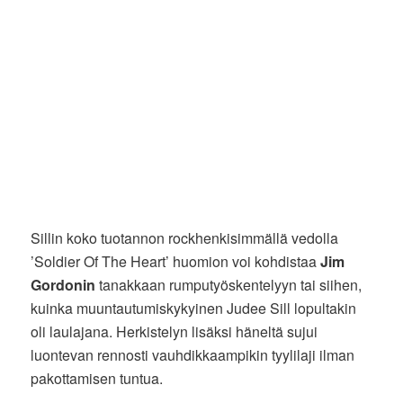
Sillin koko tuotannon rockhenkisimmällä vedolla
’Soldier Of The Heart’ huomion voi kohdistaa
Jim
Gordonin
tanakkaan rumputyöskentelyyn tai siihen,
kuinka muuntautumiskykyinen Judee Sill lopultakin
oli laulajana. Herkistelyn lisäksi häneltä sujui
luontevan rennosti vauhdikkaampikin tyylilaji ilman
pakottamisen tuntua.