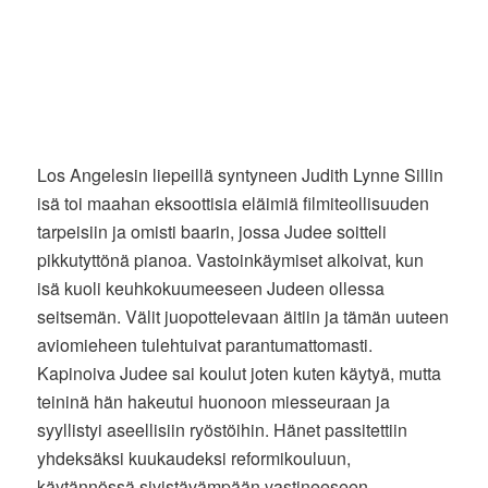
Los Angelesin liepeillä syntyneen Judith Lynne Sillin
isä toi maahan eksoottisia eläimiä filmiteollisuuden
tarpeisiin ja omisti baarin, jossa Judee soitteli
pikkutyttönä pianoa. Vastoinkäymiset alkoivat, kun
isä kuoli keuhkokuumeeseen Judeen ollessa
seitsemän. Välit juopottelevaan äitiin ja tämän uuteen
aviomieheen tulehtuivat parantumattomasti.
Kapinoiva Judee sai koulut joten kuten käytyä, mutta
teininä hän hakeutui huonoon miesseuraan ja
syyllistyi aseellisiin ryöstöihin. Hänet passitettiin
yhdeksäksi kuukaudeksi reformikouluun,
käytännössä sivistävämpään vastineeseen