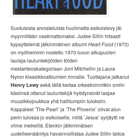
Suotuisista arvosteluista huolimatta esikoislevy jäi
myynniltään vaatimattomaksi. Judee Sillin hitaasti
kypsyttelemä jälkimmäinen albumi
Heart Food
(1973)
on myöhemmin nostettu 1970-luvun alkupuolen
laulaja-lauluntekijöiden töiden
mestariteoskategoriaan Joni Mitchellin ja Laura
Nyron klassikkoalbumien rinnalle. Tuottajana jatkanut
Henry Lewy
sekä tällä kertaa orkestroinnitkin omiin
käsiinsä ottanut lauluntekijä hyödynsivät laajaa
muusikkojoukkoa yhä hallitumpiin tuloksiin.
Kappaleet ’The Pearl’ ja ’The Phoenix’ olivat alun
perin tulossa jo esikoiselle, miltä ’Jesus’ syrjäytti ne
viime metreillä. Etenkin jälkimmäisen
uudelleenäänitys havainnollistaa Judee Sillin taitoa