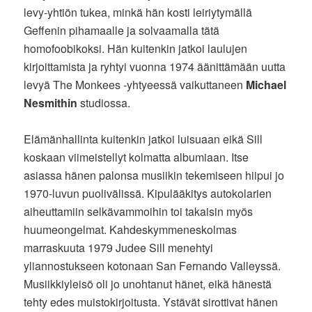
levy-yhtiön tukea, minkä hän kosti leiriytymällä
Geffenin pihamaalle ja solvaamalla tätä
homofoobikoksi. Hän kuitenkin jatkoi laulujen
kirjoittamista ja ryhtyi vuonna 1974 äänittämään uutta
levyä The Monkees -yhtyeessä vaikuttaneen
Michael
Nesmithin
studiossa.
Elämänhallinta kuitenkin jatkoi luisuaan eikä Sill
koskaan viimeistellyt kolmatta albumiaan. Itse
asiassa hänen palonsa musiikin tekemiseen hiipui jo
1970-luvun puolivälissä. Kipulääkitys autokolarien
aiheuttamiin selkävammoihin toi takaisin myös
huumeongelmat. Kahdeskymmeneskolmas
marraskuuta 1979 Judee Sill menehtyi
yliannostukseen kotonaan San Fernando Valleyssä.
Musiikkiyleisö oli jo unohtanut hänet, eikä hänestä
tehty edes muistokirjoitusta. Ystävät sirottivat hänen