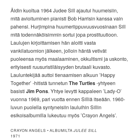
Äidin kuoltua 1964 Judee Sill ajautui huumeisiin,
mitä avioituminen pianisti Bob Harrisin kanssa vain
pahensi. Hurjimpina huumeriippuvuusvuosinaan Sill
mitä todennäköisimmin sortui jopa prostituutioon.
Laulujen kirjoittamisen hän aloitti vasta
vankilatuomion jälkeen, jolloin häntä vetivät
puoleensa myös maalaaminen, okkultismi ja uskonto,
erityisesti ruusuristiläisyyden brutaali kuvasto.
Lauluntekijää auttoi tienaamisen alkuun ’Happy
Together’ -hitistä tunnetun
The Turtles
-yhtyeen
basisti
Jim Pons
. Yhtye levytti kappaleen ’Lady-O’
vuonna 1969, pari vuotta ennen Silliä itseään. 1960-
luvun puolella syntyneisiin lauluihin Sillin
esikoisalbumilla lukeutuu myös ’Crayon Angels’.
CRAYON ANGELS • ALBUMILTA
JULEE SILL
1971