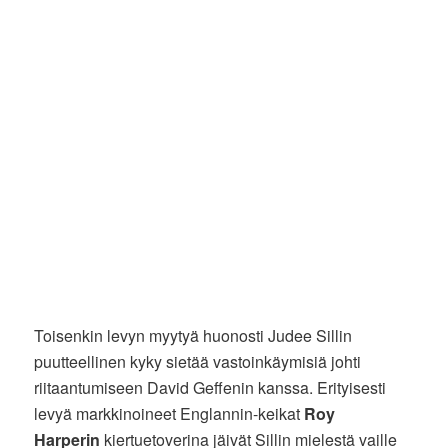
Toisenkin levyn myytyä huonosti Judee Sillin
puutteellinen kyky sietää vastoinkäymisiä johti
riitaantumiseen David Geffenin kanssa. Erityisesti
levyä markkinoineet Englannin-keikat
Roy
Harperin
kiertuetoverina jäivät Sillin mielestä vaille