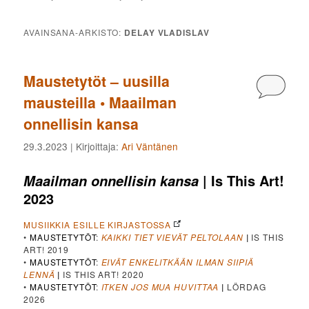
AVAINSANA-ARKISTO:
DELAY VLADISLAV
Maustetytöt – uusilla
Kommen
mausteilla • Maailman
onnellisin kansa
29.3.2023
| Kirjoittaja:
Ari Väntänen
| Is This Art!
Maailman onnellisin kansa
2023
MUSIIKKIA ESILLE KIRJASTOSSA
•
MAUSTETYTÖT
:
KAIKKI TIET VIEVÄT PELTOLAAN
|
IS THIS
ART! 2019
•
MAUSTETYTÖT
:
EIVÄT ENKELITKÄÄN ILMAN SIIPIÄ
LENNÄ
|
IS THIS ART! 2020
•
MAUSTETYTÖT
:
ITKEN JOS MUA HUVITTAA
|
LÖRDAG
2026