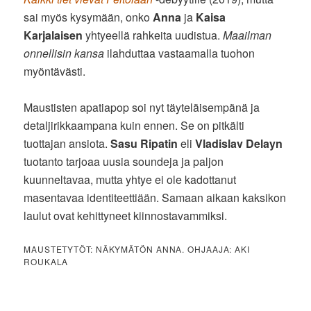
sai myös kysymään, onko
Anna
ja
Kaisa
Karjalaisen
yhtyeellä rahkeita uudistua.
Maailman
onnellisin kansa
ilahduttaa vastaamalla tuohon
myöntävästi.
Maustisten apatiapop soi nyt täyteläisempänä ja
detaljirikkaampana kuin ennen. Se on pitkälti
tuottajan ansiota.
Sasu Ripatin
eli
Vladislav Delayn
tuotanto tarjoaa uusia soundeja ja paljon
kuunneltavaa, mutta yhtye ei ole kadottanut
masentavaa identiteettiään. Samaan aikaan kaksikon
laulut ovat kehittyneet kiinnostavammiksi.
MAUSTETYTÖT: NÄKYMÄTÖN ANNA. OHJAAJA: AKI
ROUKALA