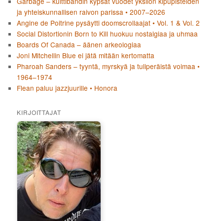
Garbage – kulttibändin kypsät vuodet yksilön kipupisteiden
ja yhteiskunnallisen raivon parissa • 2007–2026
Angine de Poitrine pysäytti doomscrollaajat • Vol. 1 & Vol. 2
Social Distortionin Born to Kill huokuu nostalgiaa ja uhmaa
Boards Of Canada – äänen arkeologiaa
Joni Mitchellin Blue ei jätä mitään kertomatta
Pharoah Sanders – tyyntä, myrskyä ja tuliperäistä voimaa •
1964–1974
Flean paluu jazzjuurille • Honora
KIRJOITTAJAT