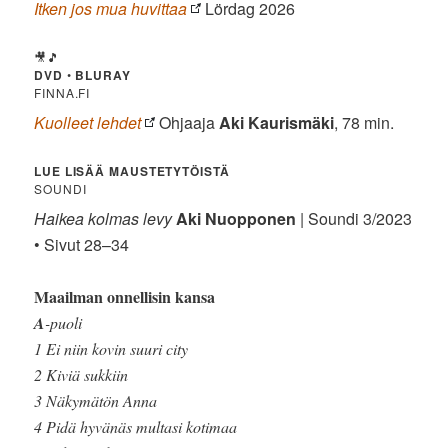
Itken jos mua huvittaa
Lördag 2026
🎥🎵
DVD
•
BLURAY
FINNA.FI
Kuolleet lehdet
Ohjaaja
Aki Kaurismäki
, 78 min.
LUE LISÄÄ MAUSTETYTÖISTÄ
SOUNDI
Haikea kolmas levy
Aki Nuopponen
| Soundi 3/2023
• Sivut 28–34
Maailman onnellisin kansa
A
-puoli
1 Ei niin kovin suuri city
2 Kiviä sukkiin
3 Näkymätön Anna
4 Pidä hyvänäs multasi kotimaa