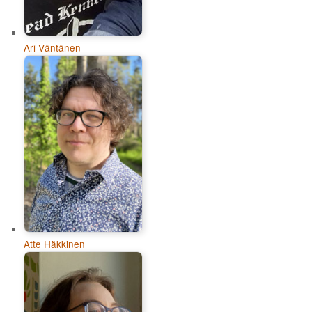
Ari Väntänen
Atte Häkkinen