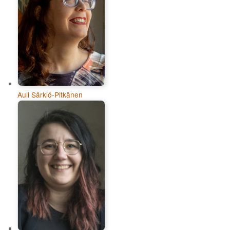
Auli Särkiö-Pitkänen