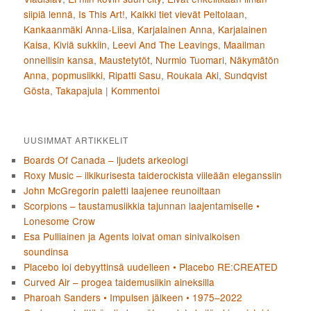
siipiä lennä
,
Is This Art!
,
Kaikki tiet vievät Peltolaan
,
Kankaanmäki Anna-Liisa
,
Karjalainen Anna
,
Karjalainen
Kaisa
,
Kiviä sukkiin
,
Leevi And The Leavings
,
Maailman
onnellisin kansa
,
Maustetytöt
,
Nurmio Tuomari
,
Näkymätön
Anna
,
popmusiikki
,
Ripatti Sasu
,
Roukala Aki
,
Sundqvist
Gösta
,
Takapajula
|
Kommentoi
UUSIMMAT ARTIKKELIT
Boards Of Canada – ljudets arkeologi
Roxy Music – ilkikurisesta taiderockista viileään eleganssiin
John McGregorin paletti laajenee reunoiltaan
Scorpions – taustamusiikkia tajunnan laajentamiselle •
Lonesome Crow
Esa Pulliainen ja Agents loivat oman sinivalkoisen
soundinsa
Placebo loi debyyttinsä uudelleen • Placebo RE:CREATED
Curved Air – progea taidemusiikin aineksilla
Pharoah Sanders • Impulsen jälkeen • 1975–2022