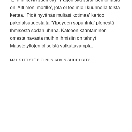
on ’Äiti meni merille’, jota ei tee mieli kuunnella toista
kertaa. ’Pidä hyvänäs multasi kotimaa’ kertoo
pakolaisuudesta ja ’Ylpeyden sopuhinta’ pienestä
ihmisestä sodan uhrina. Katseen kääntäminen
omasta navasta muihin ihmisiin on tehnyt
Maustetyttöjen biiseistä vaikuttavampia.
MAUSTETYTÖT: EI NIIN KOVIN SUURI CITY