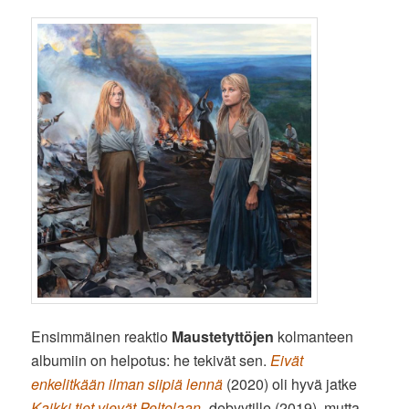
Ensimmäinen reaktio
Maustetyttöjen
kolmanteen
albumiin on helpotus: he tekivät sen.
Eivät
enkelitkään ilman siipiä lennä
(2020) oli hyvä jatke
Kaikki tiet vievät Peltolaan
-debyytille (2019), mutta