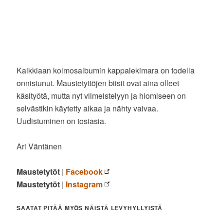
Kaikkiaan kolmosalbumin kappalekimara on todella
onnistunut. Maustetyttöjen biisit ovat aina olleet
käsityötä, mutta nyt viimeistelyyn ja hiomiseen on
selvästikin käytetty aikaa ja nähty vaivaa.
Uudistuminen on tosiasia.
Ari Väntänen
Maustetytöt
|
Facebook
Maustetytöt
|
Instagram
SAATAT PITÄÄ MYÖS NÄISTÄ LEVYHYLLYISTÄ