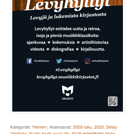
Kategoriat:
Yleinen
|
Avainsanat:
2020-luku
,
2023
,
Delay
Vladislav
,
Ei niin kovin suuri city
,
Eivät enkelitkään ilman