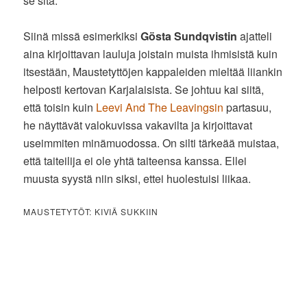
se sitä.
Siinä missä esimerkiksi
Gösta Sundqvistin
ajatteli
aina kirjoittavan lauluja joistain muista ihmisistä kuin
itsestään, Maustetyttöjen kappaleiden mieltää liiankin
helposti kertovan Karjalaisista. Se johtuu kai siitä,
että toisin kuin
Leevi And The Leavingsin
partasuu,
he näyttävät valokuvissa vakavilta ja kirjoittavat
useimmiten minämuodossa. On silti tärkeää muistaa,
että taiteilija ei ole yhtä taiteensa kanssa. Ellei
muusta syystä niin siksi, ettei huolestuisi liikaa.
MAUSTETYTÖT: KIVIÄ SUKKIIN