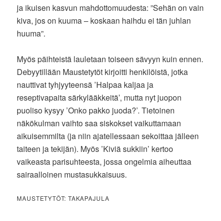
ja ikuisen kasvun mahdottomuudesta: ”Sehän on vain
kiva, jos on kuuma – koskaan haihdu ei tän juhlan
huuma”.
Myös päihteistä lauletaan toiseen sävyyn kuin ennen.
Debyytillään Maustetytöt kirjoitti henkilöistä, jotka
nauttivat tyhjyyteensä ’Halpaa kaljaa ja
reseptivapaita särkylääkkeitä’, mutta nyt juopon
puoliso kysyy ’Onko pakko juoda?’. Tietoinen
näkökulman vaihto saa siskokset vaikuttamaan
aikuisemmilta (ja niin ajatellessaan sekoittaa jälleen
taiteen ja tekijän). Myös ’Kiviä sukkiin’ kertoo
vaikeasta parisuhteesta, jossa ongelmia aiheuttaa
sairaalloinen mustasukkaisuus.
MAUSTETYTÖT: TAKAPAJULA