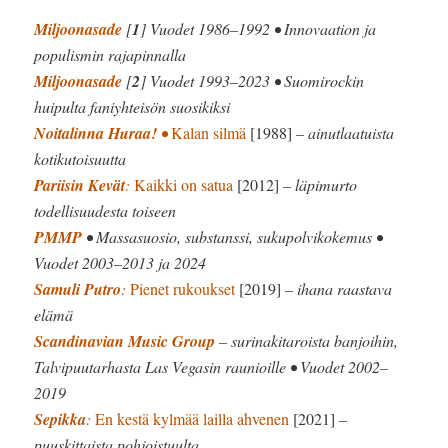
Miljoonasade
[
1
] Vuodet 1986–1992 • Innovaation ja
populismin rajapinnalla
Miljoonasade
[
2
] Vuodet 1993–2023 • Suomirockin
huipulta faniyhteisön suosikiksi
Noitalinna Huraa!
•
Kalan silmä
[1988]
– ainutlaatuista
kotikutoisuutta
Pariisin Kevät
:
Kaikki on satua
[2012]
– läpimurto
todellisuudesta toiseen
PMMP
• Massasuosio, substanssi, sukupolvikokemus •
Vuodet 2003–2013 ja 2024
Samuli Putro
:
Pienet rukoukset
[2019]
– ihana raastava
elämä
Scandinavian Music Group
– surinakitaroista banjoihin,
Talvipuutarhasta Las Vegasin raunioille • Vuodet 2002–
2019
Sepikka
:
En kestä kylmää lailla ahvenen
[2021]
–
puuskittaista pohjoistuulta