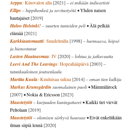
Arppa
:
Kinovalon alla
[2021]
– ei mikään indieartisti
Ellips
– hippihenkeä ja sovitustyötä •
Yhden naisen
hautajaiset
[2019]
Haloo Helsinki!
– suurten tunteiden peli •
Älä pelkää
elämää
[2021]
Karkkiautomaatti
:
Suudelmilla
[1998]
– hurmaava, höpsö
ja hienostunut
Lasten Hautausmaa
:
IV
[2020]
– lohtua ja jatkuvuutta
Leevi And The Leavings
:
Hopeahääpäivä
[2003]
–
tutunkuuloinen joutsenlaulu
Maritta Kuula
:
Kuuluisaa sukua
[2014]
– oman tien kulkija
Markus Krunegårdin
suomalainen puoli •
Mämmilärock
[2007]
•
Nokia & Ericsson
[2023]
Maustetytöt
– kurjuuden kuningattaret •
Kaikki tiet vievät
Peltolaan
[2019]
Maustetytöt
– olemisen särkyvä hauraus •
Eivät enkelitkään
ilman siipiä lennä
[2020]