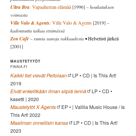
Ultra Bra
:
Vapaaherran elämää
[1996]
– houkutuksen
voimasta
Ville Valo & Agents
:
Ville Valo & Agents
[2019]
–
kadonnutta taikaa etsimässä
Zen Café
– rumia sanoja rakkaudesta •
Helvetisti järkeä
[2001]
MAUSTETYTÖT
FINNA.FI
Kaikki tiet vievät Peltolaan
LP • CD | Is This Art!
2019
Eivät enkelitkään ilman siipiä lennä
LP • CD •
kasetti | 2020
Maustetytöt X Agents
EP • | Vallila Music House / Is
This Art! 2022
Maailman onnellisin kansa
LP • CD | Is This Art!
2023