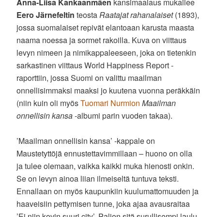
Anna-Liisa Kankaanmäen
kansimaalaus mukailee
Eero Järnefeltin
teosta
Raatajat rahanalaiset
(1893),
jossa suomalaiset repivät elantoaan karusta maasta
naama noessa ja sormet rakoilla. Kuva on viittaus
levyn nimeen ja nimikappaleeseen, joka on tietenkin
sarkastinen viittaus World Happiness Report -
raporttiin, jossa Suomi on valittu maailman
onnellisimmaksi maaksi jo kuutena vuonna peräkkäin
(niin kuin oli myös
Tuomari Nurmion
Maailman
onnellisin kansa
-albumi parin vuoden takaa).
’Maailman onnellisin kansa’ -kappale on
Maustetyttöjä ennustettavimmillaan – huono on olla
ja tulee olemaan, vaikka kaikki muka hienosti onkin.
Se on levyn ainoa liian ilmeiseltä tuntuva teksti.
Ennallaan on myös kaupunkiin kuulumattomuuden ja
haaveisiin pettymisen tunne, joka ajaa avausraitaa
’Ei niin kovin suuri city’. Paljon sitä surullisempi laulu