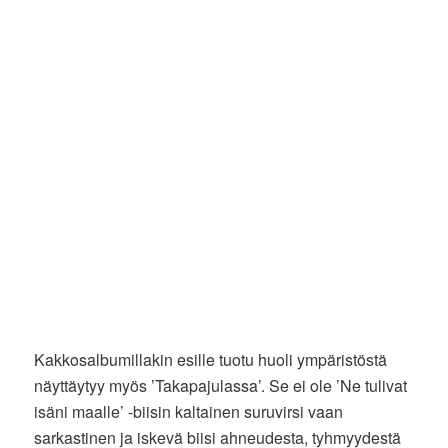
Kakkosalbumillakin esille tuotu huoli ympäristöstä
näyttäytyy myös ’Takapajulassa’. Se ei ole ’Ne tulivat
isäni maalle’ -biisin kaltainen suruvirsi vaan
sarkastinen ja iskevä biisi ahneudesta, tyhmyydestä