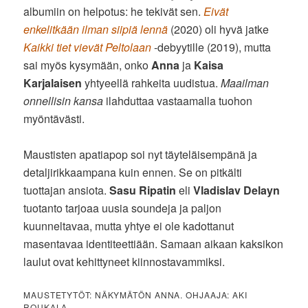
albumiin on helpotus: he tekivät sen.
Eivät
enkelitkään ilman siipiä lennä
(2020) oli hyvä jatke
Kaikki tiet vievät Peltolaan
-debyytille (2019), mutta
sai myös kysymään, onko
Anna
ja
Kaisa
Karjalaisen
yhtyeellä rahkeita uudistua.
Maailman
onnellisin kansa
ilahduttaa vastaamalla tuohon
myöntävästi.
Maustisten apatiapop soi nyt täyteläisempänä ja
detaljirikkaampana kuin ennen. Se on pitkälti
tuottajan ansiota.
Sasu Ripatin
eli
Vladislav Delayn
tuotanto tarjoaa uusia soundeja ja paljon
kuunneltavaa, mutta yhtye ei ole kadottanut
masentavaa identiteettiään. Samaan aikaan kaksikon
laulut ovat kehittyneet kiinnostavammiksi.
MAUSTETYTÖT: NÄKYMÄTÖN ANNA. OHJAAJA: AKI
ROUKALA