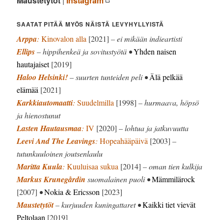
Maustetytöt
|
Instagram
SAATAT PITÄÄ MYÖS NÄISTÄ LEVYHYLLYISTÄ
Arppa
:
Kinovalon alla
[2021]
– ei mikään indieartisti
Ellips
– hippihenkeä ja sovitustyötä •
Yhden naisen
hautajaiset
[2019]
Haloo Helsinki!
– suurten tunteiden peli •
Älä pelkää
elämää
[2021]
Karkkiautomaatti
:
Suudelmilla
[1998]
– hurmaava, höpsö
ja hienostunut
Lasten Hautausmaa
:
IV
[2020]
– lohtua ja jatkuvuutta
Leevi And The Leavings
:
Hopeahääpäivä
[2003]
–
tutunkuuloinen joutsenlaulu
Maritta Kuula
:
Kuuluisaa sukua
[2014]
– oman tien kulkija
Markus Krunegårdin
suomalainen puoli •
Mämmilärock
[2007]
•
Nokia & Ericsson
[2023]
Maustetytöt
– kurjuuden kuningattaret •
Kaikki tiet vievät
Peltolaan
[2019]