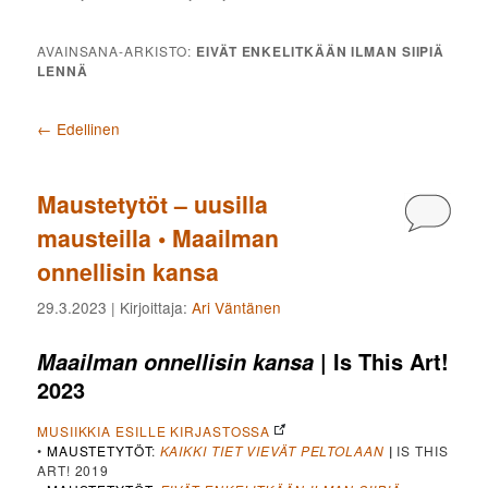
AVAINSANA-ARKISTO:
EIVÄT ENKELITKÄÄN ILMAN SIIPIÄ
LENNÄ
Artikkelien selaus
←
Edellinen
Maustetytöt – uusilla
Kommen
mausteilla • Maailman
onnellisin kansa
29.3.2023
| Kirjoittaja:
Ari Väntänen
| Is This Art!
Maailman onnellisin kansa
2023
MUSIIKKIA ESILLE KIRJASTOSSA
•
MAUSTETYTÖT
:
KAIKKI TIET VIEVÄT PELTOLAAN
|
IS THIS
ART! 2019