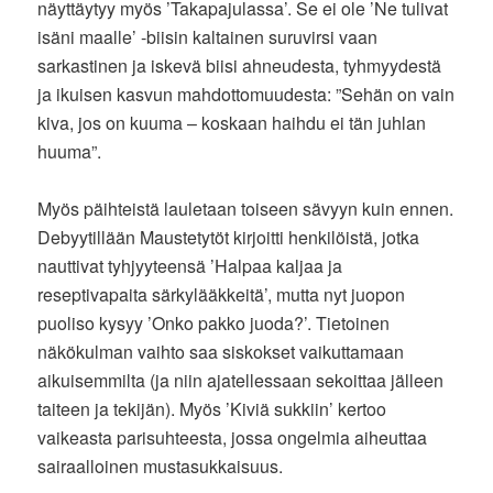
näyttäytyy myös ’Takapajulassa’. Se ei ole ’Ne tulivat
isäni maalle’ -biisin kaltainen suruvirsi vaan
sarkastinen ja iskevä biisi ahneudesta, tyhmyydestä
ja ikuisen kasvun mahdottomuudesta: ”Sehän on vain
kiva, jos on kuuma – koskaan haihdu ei tän juhlan
huuma”.
Myös päihteistä lauletaan toiseen sävyyn kuin ennen.
Debyytillään Maustetytöt kirjoitti henkilöistä, jotka
nauttivat tyhjyyteensä ’Halpaa kaljaa ja
reseptivapaita särkylääkkeitä’, mutta nyt juopon
puoliso kysyy ’Onko pakko juoda?’. Tietoinen
näkökulman vaihto saa siskokset vaikuttamaan
aikuisemmilta (ja niin ajatellessaan sekoittaa jälleen
taiteen ja tekijän). Myös ’Kiviä sukkiin’ kertoo
vaikeasta parisuhteesta, jossa ongelmia aiheuttaa
sairaalloinen mustasukkaisuus.