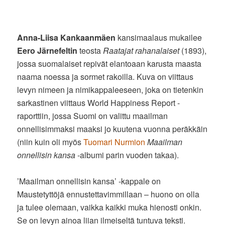
Anna-Liisa Kankaanmäen
kansimaalaus mukailee
Eero Järnefeltin
teosta
Raatajat rahanalaiset
(1893),
jossa suomalaiset repivät elantoaan karusta maasta
naama noessa ja sormet rakoilla. Kuva on viittaus
levyn nimeen ja nimikappaleeseen, joka on tietenkin
sarkastinen viittaus World Happiness Report -
raporttiin, jossa Suomi on valittu maailman
onnellisimmaksi maaksi jo kuutena vuonna peräkkäin
(niin kuin oli myös
Tuomari Nurmion
Maailman
onnellisin kansa
-albumi parin vuoden takaa).
’Maailman onnellisin kansa’ -kappale on
Maustetyttöjä ennustettavimmillaan – huono on olla
ja tulee olemaan, vaikka kaikki muka hienosti onkin.
Se on levyn ainoa liian ilmeiseltä tuntuva teksti.