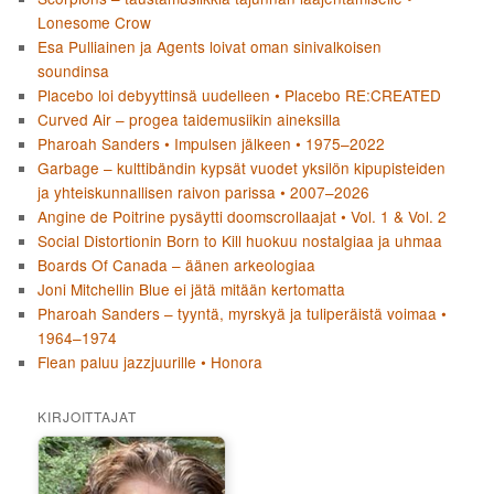
Lonesome Crow
Esa Pulliainen ja Agents loivat oman sinivalkoisen
soundinsa
Placebo loi debyyttinsä uudelleen • Placebo RE:CREATED
Curved Air – progea taidemusiikin aineksilla
Pharoah Sanders • Impulsen jälkeen • 1975–2022
Garbage – kulttibändin kypsät vuodet yksilön kipupisteiden
ja yhteiskunnallisen raivon parissa • 2007–2026
Angine de Poitrine pysäytti doomscrollaajat • Vol. 1 & Vol. 2
Social Distortionin Born to Kill huokuu nostalgiaa ja uhmaa
Boards Of Canada – äänen arkeologiaa
Joni Mitchellin Blue ei jätä mitään kertomatta
Pharoah Sanders – tyyntä, myrskyä ja tuliperäistä voimaa •
1964–1974
Flean paluu jazzjuurille • Honora
KIRJOITTAJAT