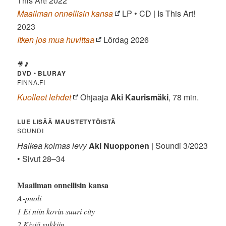
This Art! 2022
Maailman onnellisin kansa
LP • CD | Is This Art!
2023
Itken jos mua huvittaa
Lördag 2026
🎥🎵
DVD
•
BLURAY
FINNA.FI
Kuolleet lehdet
Ohjaaja
Aki Kaurismäki
, 78 min.
LUE LISÄÄ MAUSTETYTÖISTÄ
SOUNDI
Haikea kolmas levy
Aki Nuopponen
| Soundi 3/2023
• Sivut 28–34
Maailman onnellisin kansa
A
-puoli
1 Ei niin kovin suuri city
2 Kiviä sukkiin