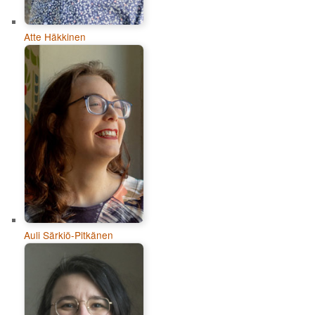
Atte Häkkinen
Auli Särkiö-Pitkänen