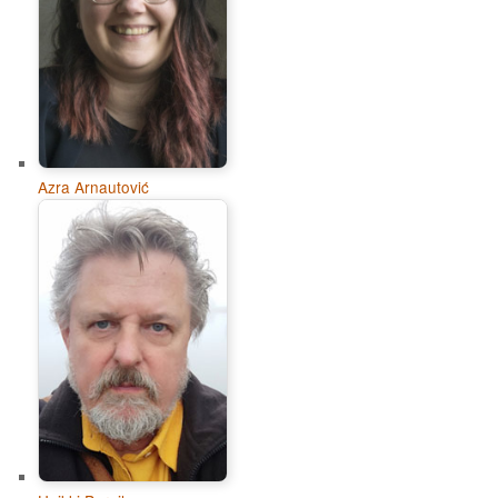
Azra Arnautović