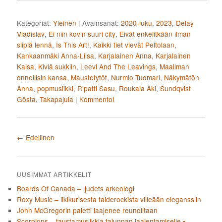
Kategoriat:
Yleinen
|
Avainsanat:
2020-luku
,
2023
,
Delay
Vladislav
,
Ei niin kovin suuri city
,
Eivät enkelitkään ilman
siipiä lennä
,
Is This Art!
,
Kaikki tiet vievät Peltolaan
,
Kankaanmäki Anna-Liisa
,
Karjalainen Anna
,
Karjalainen
Kaisa
,
Kiviä sukkiin
,
Leevi And The Leavings
,
Maailman
onnellisin kansa
,
Maustetytöt
,
Nurmio Tuomari
,
Näkymätön
Anna
,
popmusiikki
,
Ripatti Sasu
,
Roukala Aki
,
Sundqvist
Gösta
,
Takapajula
|
Kommentoi
Artikkelien selaus
←
Edellinen
UUSIMMAT ARTIKKELIT
Boards Of Canada – ljudets arkeologi
Roxy Music – ilkikurisesta taiderockista viileään eleganssiin
John McGregorin paletti laajenee reunoiltaan
Scorpions – taustamusiikkia tajunnan laajentamiselle •