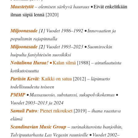
Maustetytöt
– olemisen särkyvä hauraus •
Eivät enkelitkään
ilman siipiä lennä
[2020]
Miljoonasade
[
1
] Vuodet 1986–1992 • Innovaation ja
populismin rajapinnalla
Miljoonasade
[
2
] Vuodet 1993–2023 • Suomirockin
huipulta faniyhteisön suosikiksi
Noitalinna Huraa!
•
Kalan silmä
[1988]
– ainutlaatuista
kotikutoisuutta
Pariisin Kevät
:
Kaikki on satua
[2012]
– läpimurto
todellisuudesta toiseen
PMMP
• Massasuosio, substanssi, sukupolvikokemus •
Vuodet 2003–2013 ja 2024
Samuli Putro
:
Pienet rukoukset
[2019]
– ihana raastava
elämä
Scandinavian Music Group
– surinakitaroista banjoihin,
Talvipuutarhasta Las Vegasin raunioille • Vuodet 2002–