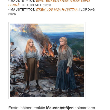
•
MAUSTETYTÖT
:
EIVÄT ENKELITKÄÄN ILMAN SIIPIÄ
LENNÄ
|
IS THIS ART! 2020
•
MAUSTETYTÖT
:
ITKEN JOS MUA HUVITTAA
|
LÖRDAG
2026
Ensimmäinen reaktio
Maustetyttöjen
kolmanteen