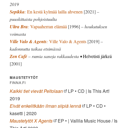
2019
Sepikka
:
En kestä kylmää lailla ahvenen
[2021]
–
puuskittaista pohjoistuulta
Ultra Bra
:
Vapaaherran elämää
[1996]
– houkutuksen
voimasta
Ville Valo & Agents
:
Ville Valo & Agents
[2019]
–
kadonnutta taikaa etsimässä
Zen Café
– rumia sanoja rakkaudesta •
Helvetisti järkeä
[2001]
MAUSTETYTÖT
FINNA.FI
Kaikki tiet vievät Peltolaan
LP • CD | Is This Art!
2019
Eivät enkelitkään ilman siipiä lennä
LP • CD •
kasetti | 2020
Maustetytöt X Agents
EP • | Vallila Music House / Is