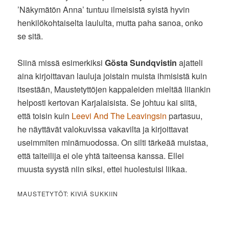
’Näkymätön Anna’ tuntuu ilmeisistä syistä hyvin
henkilökohtaiselta laululta, mutta paha sanoa, onko
se sitä.
Siinä missä esimerkiksi
Gösta Sundqvistin
ajatteli
aina kirjoittavan lauluja joistain muista ihmisistä kuin
itsestään, Maustetyttöjen kappaleiden mieltää liiankin
helposti kertovan Karjalaisista. Se johtuu kai siitä,
että toisin kuin
Leevi And The Leavingsin
partasuu,
he näyttävät valokuvissa vakavilta ja kirjoittavat
useimmiten minämuodossa. On silti tärkeää muistaa,
että taiteilija ei ole yhtä taiteensa kanssa. Ellei
muusta syystä niin siksi, ettei huolestuisi liikaa.
MAUSTETYTÖT: KIVIÄ SUKKIIN