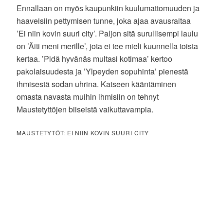
Ennallaan on myös kaupunkiin kuulumattomuuden ja
haaveisiin pettymisen tunne, joka ajaa avausraitaa
’Ei niin kovin suuri city’. Paljon sitä surullisempi laulu
on ’Äiti meni merille’, jota ei tee mieli kuunnella toista
kertaa. ’Pidä hyvänäs multasi kotimaa’ kertoo
pakolaisuudesta ja ’Ylpeyden sopuhinta’ pienestä
ihmisestä sodan uhrina. Katseen kääntäminen
omasta navasta muihin ihmisiin on tehnyt
Maustetyttöjen biiseistä vaikuttavampia.
MAUSTETYTÖT: EI NIIN KOVIN SUURI CITY