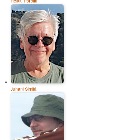
Heikki Poroila
Juhani Similä