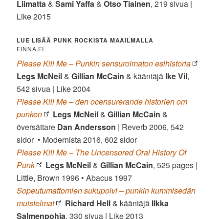
Liimatta
&
Sami Yaffa
&
Otso Tiainen
, 219 sivua |
Like 2015
LUE LISÄÄ PUNK ROCKISTA MAAILMALLA
FINNA.FI
Please Kill Me – Punkin sensuroimaton esihistoria
Legs McNeil
&
Gillian McCain
& kääntäjä
Ike Vil
,
542 sivua | Like 2004
Please Kill Me – den ocensurerande historien om
punken
Legs McNeil
&
Gillian McCain
&
översättare
Dan Andersson
| Reverb 2006, 542
sidor • Modernista 2016, 602 sidor
Please Kill Me – The Uncensored Oral History Of
Punk
Legs McNeil
&
Gillian McCain
, 525 pages |
Little, Brown 1996 • Abacus 1997
Sopeutumattomien sukupolvi – punkin kummisedän
muistelmat
Richard Hell
& kääntäjä
Ilkka
Salmenpohja
, 330 sivua | Like 2013