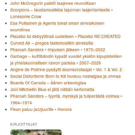
John McGregorin paletti laajenee reunoiltaan
Scorpions – taustamusiikkia tajunnan laajentamiselle •
Lonesome Crow
Esa Pulliainen ja Agents loivat oman sinivalkoisen
soundinsa
Placebo loi debyyttinsä uudelleen • Placebo RE:CREATED
Curved Air – progea taidemusiikin aineksilla
Pharoah Sanders • Impulsen jälkeen • 1975–2022
Garbage – kulttibändin kypsät vuodet yksilön kipupisteiden
ja yhteiskunnallisen raivon parissa • 2007–2026
Angine de Poitrine pysäytti doomscrollaajat • Vol. 1 & Vol. 2
Social Distortionin Born to Kill huokuu nostalgiaa ja uhmaa
Boards Of Canada – äänen arkeologiaa
Joni Mitchellin Blue ei jätä mitään kertomatta
Pharoah Sanders – tyyntä, myrskyä ja tuliperäistä voimaa •
1964–1974
Flean paluu jazzjuurille • Honora
KIRJOITTAJAT