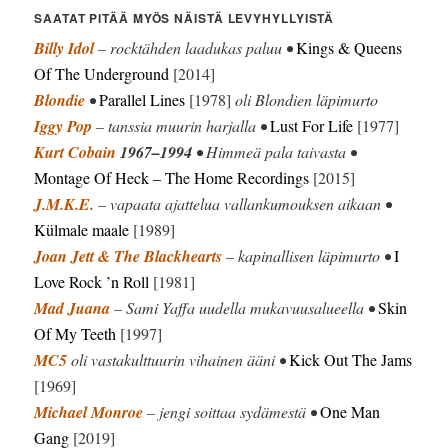
SAATAT PITÄÄ MYÖS NÄISTÄ LEVYHYLLYISTÄ
Billy Idol
– rocktähden laadukas paluu •
Kings & Queens
Of The Underground
[2014]
Blondie
•
Parallel Lines
[1978]
oli Blondien läpimurto
Iggy Pop
– tanssia muurin harjalla •
Lust For Life
[1977]
Kurt Cobain
1967–1994
• Himmeä pala taivasta •
Montage Of Heck
– The Home Recordings
[2015]
J.M.K.E.
– vapaata ajattelua vallankumouksen aikaan •
Külmale maale
[1989]
Joan Jett & The Blackhearts
– kapinallisen läpimurto •
I
Love Rock ’n Roll
[1981]
Mad Juana
– Sami Yaffa uudella mukavuusalueella •
Skin
Of My Teeth
[1997]
MC5
oli vastakulttuurin vihainen ääni •
Kick Out The Jams
[1969]
Michael Monroe
– jengi soittaa sydämestä •
One Man
Gang
[2019]