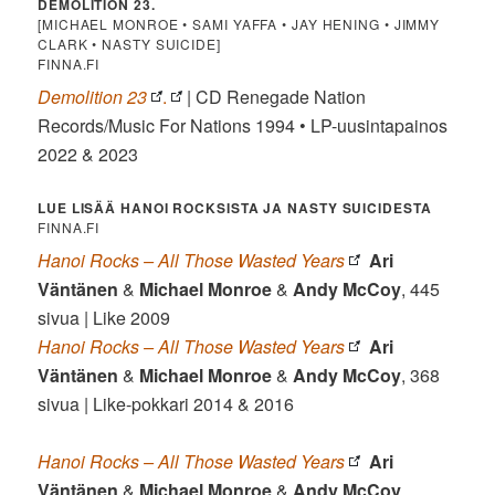
DEMOLITION 23.
[MICHAEL MONROE • SAMI YAFFA • JAY HENING • JIMMY
CLARK • NASTY SUICIDE]
FINNA.FI
Demolition 23
.
| CD Renegade Nation
Records/Music For Nations 1994 • LP-uusintapainos
2022 & 2023
LUE LISÄÄ HANOI ROCKSISTA JA NASTY SUICIDESTA
FINNA.FI
Hanoi Rocks – All Those Wasted Years
Ari
Väntänen
&
Michael Monroe
&
Andy McCoy
, 445
sivua | Like 2009
Hanoi Rocks – All Those Wasted Years
Ari
Väntänen
&
Michael Monroe
&
Andy McCoy
, 368
sivua | Like-pokkari 2014 & 2016
Hanoi Rocks – All Those Wasted Years
Ari
Väntänen
&
Michael Monroe
&
Andy McCoy