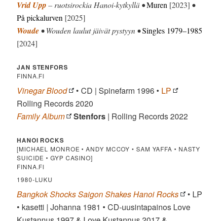
Vrid Upp
– ruotsirockia Hanoi-kytkyllä •
Muren
[2023]
•
På pickalurven
[2025]
Woude
• Wouden laulut jäivät pystyyn •
Singles 1979–1985
[2024]
JAN STENFORS
FINNA.FI
Vinegar Blood
• CD | Spinefarm 1996 •
LP
Rolling Records 2020
Family Album
Stenfors
| Rolling Records 2022
HANOI ROCKS
[MICHAEL MONROE • ANDY MCCOY • SAM YAFFA • NASTY
SUICIDE • GYP CASINO]
FINNA.FI
1980-LUKU
Bangkok Shocks Saigon Shakes Hanoi Rocks
• LP
• kasetti | Johanna 1981 • CD-uusintapainos Love
Kustannus 1997 & Love Kustannus 2017 &