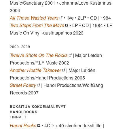
Music/Sanctuary 2001 • Johanna/Love Kustannus
2004
All Those Wasted Years
• live • 2LP • CD | 1984
Two Steps From The Move
• LP • CD | 1984 • LP
Music On Vinyl -uusintapainos 2023
2000–2009
Twelve Shots On The Rocks
| Major Leiden
Productions/RLF Music 2002
Another Hostile Takeover
| Major Leidén
Productions/Hanoi Productions 2005
Street Poetry
| Hanoi Productions/WolfGang
Records 2007
BOKSIT JA KOKOELMALEVYT
HANOI ROCKS
FINNA.FI
Hanoi Rocks
• 4CD + 40-sivuinen tekstiliite |