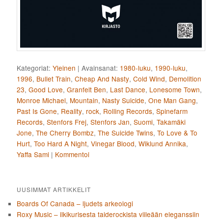
Kategoriat:
Yleinen
|
Avainsanat:
1980-luku
,
1990-luku
,
1996
,
Bullet Train
,
Cheap And Nasty
,
Cold Wind
,
Demolition
23
,
Good Love
,
Granfelt Ben
,
Last Dance
,
Lonesome Town
,
Monroe Michael
,
Mountain
,
Nasty Suicide
,
One Man Gang
,
Past Is Gone
,
Reality
,
rock
,
Rolling Records
,
Spinefarm
Records
,
Stenfors Frej
,
Stenfors Jan
,
Suomi
,
Takamäki
Jone
,
The Cherry Bombz
,
The Suicide Twins
,
To Love & To
Hurt
,
Too Hard A Night
,
Vinegar Blood
,
Wiklund Annika
,
Yaffa Sami
|
Kommentoi
UUSIMMAT ARTIKKELIT
Boards Of Canada – ljudets arkeologi
Roxy Music – ilkikurisesta taiderockista viileään eleganssiin