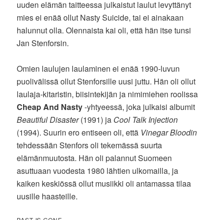
uuden elämän taitteessa julkaistut laulut levyttänyt
mies ei enää ollut Nasty Suicide, tai ei ainakaan
halunnut olla. Olennaista kai oli, että hän itse tunsi
Jan Stenforsin.
Omien laulujen laulaminen ei enää 1990-luvun
puolivälissä ollut Stenforsille uusi juttu. Hän oli ollut
laulaja-kitaristin, biisintekijän ja nimimiehen roolissa
Cheap And Nasty
-yhtyeessä, joka julkaisi albumit
Beautiful Disaster
(1991) ja
Cool Talk Injection
(1994). Suurin ero entiseen oli, että
Vinegar Bloodin
tehdessään Stenfors oli tekemässä suurta
elämänmuutosta. Hän oli palannut Suomeen
asuttuaan vuodesta 1980 lähtien ulkomailla, ja
kaiken keskiössä ollut musiikki oli antamassa tilaa
uusille haasteille.
PAST IS GONE