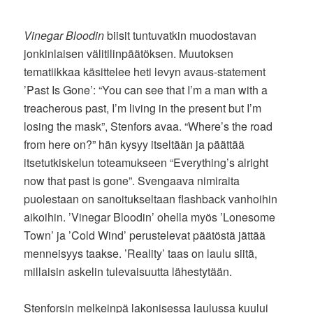
Vinegar Bloodin
biisit tuntuvatkin muodostavan
jonkinlaisen välitilinpäätöksen. Muutoksen
tematiikkaa käsittelee heti levyn avaus-statement
’Past Is Gone’: “You can see that I’m a man with a
treacherous past, I’m living in the present but I’m
losing the mask”, Stenfors avaa. “Where’s the road
from here on?” hän kysyy itseltään ja päättää
itsetutkiskelun toteamukseen “Everything’s alright
now that past is gone”. Svengaava nimiraita
puolestaan on sanoitukseltaan flashback vanhoihin
aikoihin. ’Vinegar Bloodin’ ohella myös ’Lonesome
Town’ ja ’Cold Wind’ perustelevat päätöstä jättää
menneisyys taakse. ’Reality’ taas on laulu siitä,
millaisin askelin tulevaisuutta lähestytään.
Stenforsin melkeinpä lakonisessa laulussa kuului