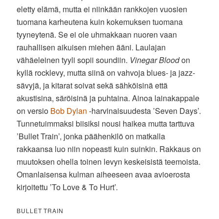
eletty elämä, mutta ei niinkään rankkojen vuosien
tuomana karheutena kuin kokemuksen tuomana
tyyneytenä. Se ei ole uhmakkaan nuoren vaan
rauhallisen aikuisen miehen ääni. Laulajan
vähäeleinen tyyli sopii soundiin.
Vinegar Blood
on
kyllä rocklevy, mutta siinä on vahvoja blues- ja jazz-
sävyjä, ja kitarat soivat sekä sähköisinä että
akustisina, säröisinä ja puhtaina. Ainoa lainakappale
on versio
Bob Dylan
-harvinaisuudesta ’Seven Days’.
Tunnetuimmaksi biisiksi nousi haikea mutta tarttuva
’Bullet Train’, jonka päähenkilö on matkalla
rakkaansa luo niin nopeasti kuin suinkin. Rakkaus on
muutoksen ohella toinen levyn keskeisistä teemoista.
Omanlaisensa kulman aiheeseen avaa avioerosta
kirjoitettu ’To Love & To Hurt’.
BULLET TRAIN