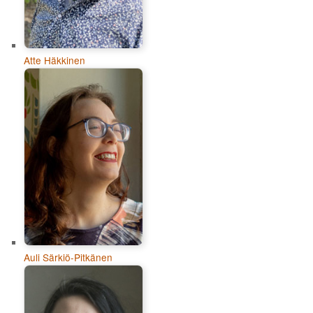
Atte Häkkinen
Auli Särkiö-Pitkänen