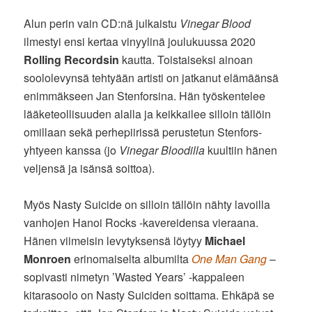
Alun perin vain CD:nä julkaistu
Vinegar Blood
ilmestyi ensi kertaa vinyylinä joulukuussa 2020
Rolling Recordsin
kautta. Toistaiseksi ainoan
soololevynsä tehtyään artisti on jatkanut elämäänsä
enimmäkseen Jan Stenforsina. Hän työskentelee
lääketeollisuuden alalla ja keikkailee silloin tällöin
omillaan sekä perhepiirissä perustetun Stenfors-
yhtyeen kanssa (jo
Vinegar Bloodilla
kuultiin hänen
veljensä ja isänsä soittoa).
Myös Nasty Suicide on silloin tällöin nähty lavoilla
vanhojen Hanoi Rocks -kavereidensa vieraana.
Hänen viimeisin levytyksensä löytyy
Michael
Monroen
erinomaiselta albumilta
One Man Gang
–
sopivasti nimetyn ’Wasted Years’ -kappaleen
kitarasoolo on Nasty Suiciden soittama. Ehkäpä se