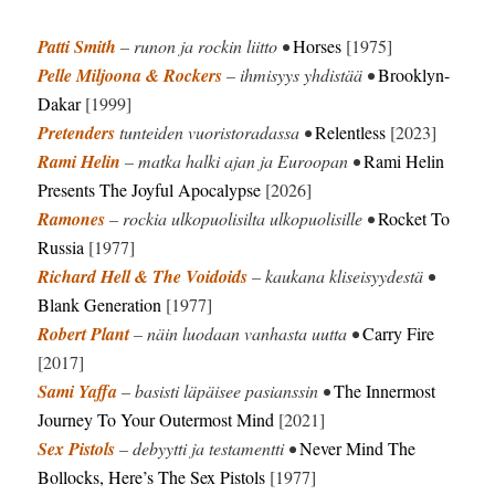
Patti Smith
– runon ja rockin liitto •
Horses
[1975]
Pelle Miljoona & Rockers
– ihmisyys yhdistää •
Brooklyn-
Dakar
[1999]
Pretenders
tunteiden vuoristoradassa •
Relentless
[2023]
Rami Helin
– matka halki ajan ja Euroopan •
Rami Helin
Presents The Joyful Apocalypse
[2026]
Ramones
– rockia ulkopuolisilta ulkopuolisille •
Rocket To
Russia
[1977]
Richard Hell & The Voidoids
– kaukana kliseisyydestä •
Blank Generation
[1977]
Robert Plant
– näin luodaan vanhasta uutta •
Carry Fire
[2017]
Sami Yaffa
– basisti läpäisee pasianssin •
The Innermost
Journey To Your Outermost Mind
[2021]
Sex Pistols
– debyytti ja testamentti •
Never Mind The
Bollocks, Here’s The Sex Pistols
[1977]