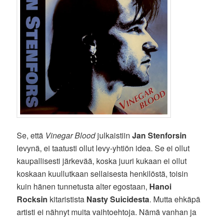
Se, että
Vinegar Blood
julkaistiin
Jan Stenforsin
levynä, ei taatusti ollut levy-yhtiön idea. Se ei ollut
kaupallisesti järkevää, koska juuri kukaan ei ollut
koskaan kuullutkaan sellaisesta henkilöstä, toisin
kuin hänen tunnetusta alter egostaan,
Hanoi
Rocksin
kitaristista
Nasty Suicidesta
. Mutta ehkäpä
artisti ei nähnyt muita vaihtoehtoja. Nämä vanhan ja