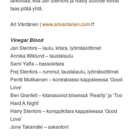
tarkoittaa, että Jan Stenfors ja Nasty Suicide voivat
taas pitää yhtä.
Ari Väntänen |
www.arivantanen.com
Vinegar Blood
Jan Stenfors – laulu, kitara, lyömäsoittimet
Annika Wiklund – taustalaulu
Sami Yaffa – bassokitara
Frej Stenfors – rummut, taustalaulu, lyömäsoittimet
Pentti Mutikainen – kontrabasso kappaleessa ’Good
Love’
Ben Granfelt – kitarasoolot biiseissä ’Reality’ ja ’Too
Hard A Night’
Harry Stenfors – komppikitara kappaleessa ’Good
Love’
Jone Takamäki – saksofoni