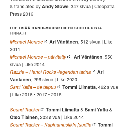
& translated by
Andy Stowe
, 347 sivua | Cleopatra
Press 2016
LUE LISÄÄ HANOI-MUUSIKOIDEN SOOLOURISTA
FINNA.FI
Michael Monroe
Ari Väntänen
, 512 sivua | Like
2011
Michael Monroe – päivitetty
Ari Väntänen
, 550
sivua | Like 2014
Razzle – Hanoi Rocks -legendan tarina
Ari
Väntänen
, 296 sivua | Like 2020
Sami Yaffa – tie taipuu
Tommi Liimatta
, 462 sivua
| Like 2016 • 2017 • 2018
Sound Tracker
Tommi Liimatta
&
Sami Yaffa
&
Otso Tiainen
, 203 sivua | Like 2014
Sound Tracker – Kapinamusiikin juurilla
Tommi