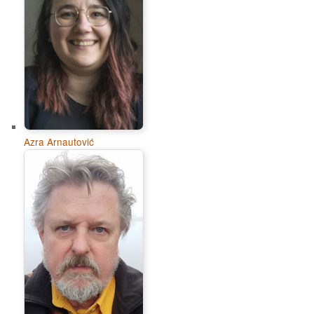
Azra Arnautović