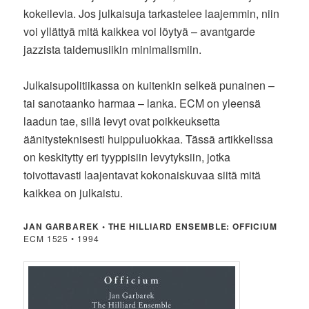
kokeilevia. Jos julkaisuja tarkastelee laajemmin, niin
voi yllättyä mitä kaikkea voi löytyä – avantgarde
jazzista taidemusiikin minimalismiin.
Julkaisupolitiikassa on kuitenkin selkeä punainen –
tai sanotaanko harmaa – lanka. ECM on yleensä
laadun tae, sillä levyt ovat poikkeuksetta
äänitysteknisesti huippuluokkaa. Tässä artikkelissa
on keskitytty eri tyyppisiin levytyksiin, jotka
toivottavasti laajentavat kokonaiskuvaa siitä mitä
kaikkea on julkaistu.
JAN GARBAREK • THE HILLIARD ENSEMBLE: OFFICIUM
ECM 1525 • 1994