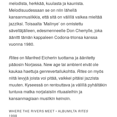
melodista, herkkää, kuulasta ja kaunista.
Melodisuudessaan se on niin lähellä
kansanmusiikkia, että sitä on välillä vaikea mieltää
jazziksi. Toisaalta ’Malinye’ on omistettu
säveltäjälleen, edesmenneelle Don Cherrylle, joka
äänitti tämän kappaleen Codona-trionsa kanssa
vuonna 1980.
Rites
on Manfred Eicherin tuottama ja äänitetty
pääosin Norjassa. New age tai ambient eivät ole
kaukaa haettuja genrevertailukohtia.
Rites
on myös
niitä levyjä joista voi pitää, vaikkei pitäisi jazzista
muuten. Kyseessä on rentouttava ja välillä pyhältäkin
tuntuva matka norjalaisiin rituaaleihin ja
kansanmagiaan musiikin keinoin.
WHERE THE RIVERS MEET • ALBUMILTA
RITES
1998