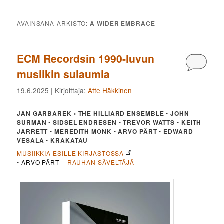
AVAINSANA-ARKISTO:
A WIDER EMBRACE
ECM Recordsin 1990-luvun
Kommen
musiikin sulaumia
19.6.2025
| Kirjoittaja:
Atte Häkkinen
JAN GARBAREK • THE HILLIARD ENSEMBLE
•
JOHN
SURMAN
•
SIDSEL ENDRESEN
•
TREVOR WATTS
•
KEITH
JARRETT
•
MEREDITH MONK
•
ARVO PÄRT
•
EDWARD
VESALA
•
KRAKATAU
MUSIIKKIA ESILLE KIRJASTOSSA
•
ARVO PÄRT
–
RAUHAN SÄVELTÄJÄ