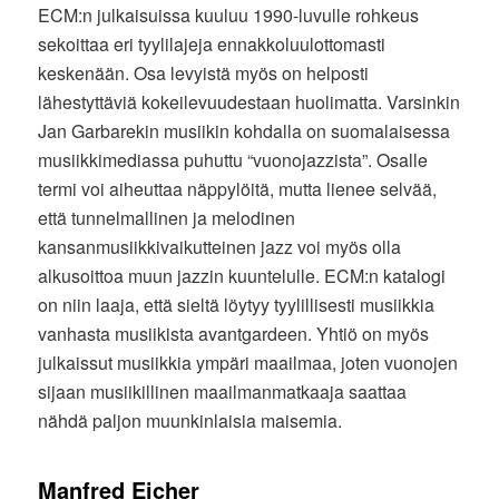
ECM:n julkaisuissa kuuluu 1990-luvulle rohkeus
sekoittaa eri tyylilajeja ennakkoluulottomasti
keskenään. Osa levyistä myös on helposti
lähestyttäviä kokeilevuudestaan huolimatta. Varsinkin
Jan Garbarekin musiikin kohdalla on suomalaisessa
musiikkimediassa puhuttu “vuonojazzista”. Osalle
termi voi aiheuttaa näppylöitä, mutta lienee selvää,
että tunnelmallinen ja melodinen
kansanmusiikkivaikutteinen jazz voi myös olla
alkusoittoa muun jazzin kuuntelulle. ECM:n katalogi
on niin laaja, että sieltä löytyy tyylillisesti musiikkia
vanhasta musiikista avantgardeen. Yhtiö on myös
julkaissut musiikkia ympäri maailmaa, joten vuonojen
sijaan musiikillinen maailmanmatkaaja saattaa
nähdä paljon muunkinlaisia maisemia.
Manfred Eicher