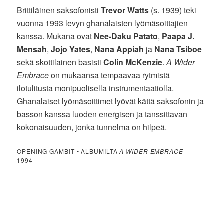
Brittiläinen saksofonisti
Trevor Watts
(s. 1939) teki
vuonna 1993 levyn ghanalaisten lyömäsoittajien
kanssa. Mukana ovat
Nee-Daku Patato
,
Paapa J.
Mensah
,
Jojo Yates
,
Nana Appiah
ja
Nana Tsiboe
sekä skottilainen basisti
Colin McKenzie
.
A Wider
Embrace
on mukaansa tempaavaa rytmistä
ilotulitusta monipuolisella instrumentaatiolla.
Ghanalaiset lyömäsoittimet lyövät kättä saksofonin ja
basson kanssa luoden energisen ja tanssittavan
kokonaisuuden, jonka tunnelma on hilpeä.
OPENING GAMBIT • ALBUMILTA
A WIDER EMBRACE
1994