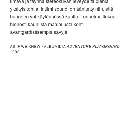
ilmava ja täynnä stereokuvan leveydeltä pieniä
yksityiskohtia. Intiimi soundi on äänitetty niin, että
huoneen voi käytännössä kuulla. Tunnelma liukuu
hienosti kauniista maalailusta kohti
avantgardistisempia sävyjä.
AS IF WE KNEW • ALBUMILTA
ADVENTURE PLAYGROUND
1992