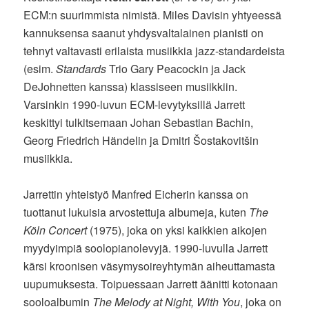
ECM:n suurimmista nimistä. Miles Davisin yhtyeessä
kannuksensa saanut yhdysvaltalainen pianisti on
tehnyt valtavasti erilaista musiikkia jazz-standardeista
(esim.
Standards
Trio Gary Peacockin ja Jack
DeJohnetten kanssa) klassiseen musiikkiin.
Varsinkin 1990-luvun ECM-levytyksillä Jarrett
keskittyi tulkitsemaan Johan Sebastian Bachin,
Georg Friedrich Händelin ja Dmitri Šostakovitšin
musiikkia.
Jarrettin yhteistyö Manfred Eicherin kanssa on
tuottanut lukuisia arvostettuja albumeja, kuten
The
Köln Concert
(1975), joka on yksi kaikkien aikojen
myydyimpiä soolopianolevyjä. 1990-luvulla Jarrett
kärsi kroonisen väsymysoireyhtymän aiheuttamasta
uupumuksesta. Toipuessaan Jarrett äänitti kotonaan
sooloalbumin
The Melody at Night, With You
, joka on