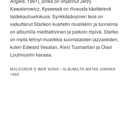
Angels
, 1961), jonka on ohjannut Jerzy
Kawalerowicz. Kyseessä on riivausta käsittelevä
taidekauhuelokuva. Synkkäsävyinen teos on
vaikuttanut Stańkon kvartetin musiikkiin ja tunnelma
on albumilla meditatiivinen ja paikoin riipivä. Stańko
on myös tehnyt musiikkia suomalaisten jazzareiden,
kuten Edward Vesalan, Alexi Tuomarilan ja Olavi
Louhivuorin kanssa.
MALDOROR’S WAR SONG • ALBUMILTA
MATKA JOANNA
1995