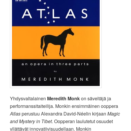
Yhdysvaltalainen
Meredith Monk
on säveltäjä ja
performanssitaiteilija. Monkin ensimmäinen ooppera
Atlas
perustuu Alexandra David-Néelin kirjaan
Magic
and Mystery in Tibet
. Oopperan laulutetut osuudet
yllättävät innovatiivisuudellaan. Monkin