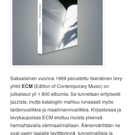
Saksalainen vuonna 1969 perustettu itsenäinen levy-
yhtiö
ECM
(Edition of Contemporary Music) on
julkaissut yli 1 800 albumia. Se tunnetaan erityisesti
jazzista, mutta katalogiin mahtuu runsaasti myös
taidemusiikkia ja maailmanmusiikkia. Kirjastoissa ja
levykaupoissa ECM erottuu muista yleensä
harmahtavalla värimaailmallaan. Äänenväriltään ne
ovat usein laajalle levittäytyviä, tunnelmallisia ja