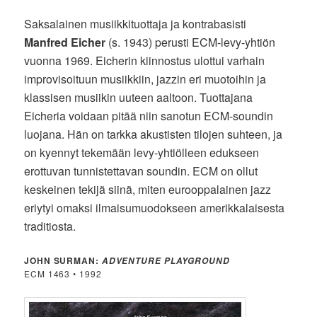
Saksalainen musiikkituottaja ja kontrabasisti
Manfred Eicher
(s. 1943) perusti ECM-levy-yhtiön
vuonna 1969. Eicherin kiinnostus ulottui varhain
improvisoituun musiikkiin, jazzin eri muotoihin ja
klassisen musiikin uuteen aaltoon. Tuottajana
Eicheria voidaan pitää niin sanotun ECM-soundin
luojana. Hän on tarkka akustisten tilojen suhteen, ja
on kyennyt tekemään levy-yhtiölleen edukseen
erottuvan tunnistettavan soundin. ECM on ollut
keskeinen tekijä siinä, miten eurooppalainen jazz
eriytyi omaksi ilmaisumuodokseen amerikkalaisesta
traditiosta.
JOHN SURMAN:
ADVENTURE PLAYGROUND
ECM 1463 • 1992