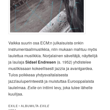
Vaikka suurin osa ECM:n julkaisuista onkin
instrumentaalimusiikkia, niin mukaan mahtuu myös
laulettua musiikkia. Norjalainen säveltäjä, näyttelijä
ja laulaja
Sidsel Endresen
(s. 1952) yhdistelee
musiikissaan kokeellisesti jazzia ja avantgardea.
Tulos poikkeaa yhdysvaltalaisesta
jazzlauluperinteestä ja muistuttaa Eurooppalaista
laulelmaa.
Exile
on intiimi levy, joka tulee lähelle
kuulijaa.
EXILE • ALBUMILTA
EXILE