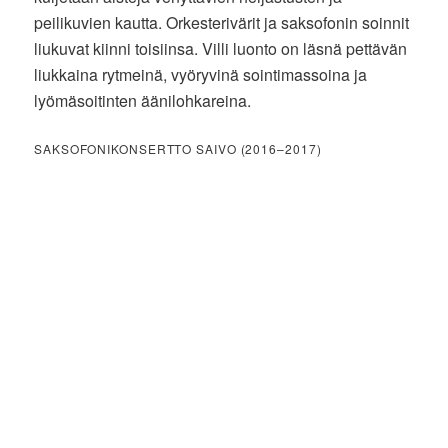
peilikuvien kautta. Orkesterivärit ja saksofonin soinnit
liukuvat kiinni toisiinsa. Villi luonto on läsnä pettävän
liukkaina rytmeinä, vyöryvinä sointimassoina ja
lyömäsoitinten äänilohkareina.
SAKSOFONIKONSERTTO SAIVO (2016–2017)