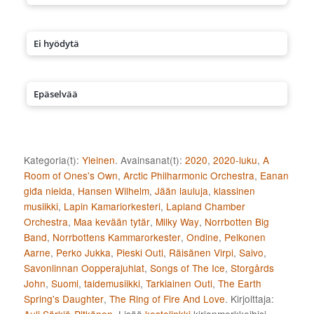
Ei hyödytä
Epäselvää
Kategoria(t):
Yleinen
. Avainsanat(t):
2020
,
2020-luku
,
A
Room of Ones's Own
,
Arctic Philharmonic Orchestra
,
Eanan
giđa nieida
,
Hansen Wilhelm
,
Jään lauluja
,
klassinen
musiikki
,
Lapin Kamariorkesteri
,
Lapland Chamber
Orchestra
,
Maa kevään tytär
,
Milky Way
,
Norrbotten Big
Band
,
Norrbottens Kammarorkester
,
Ondine
,
Pelkonen
Aarne
,
Perko Jukka
,
Pieski Outi
,
Räisänen Virpi
,
Saivo
,
Savonlinnan Oopperajuhlat
,
Songs of The Ice
,
Storgårds
John
,
Suomi
,
taidemusiikki
,
Tarkiainen Outi
,
The Earth
Spring's Daughter
,
The Ring of Fire And Love
. Kirjoittaja: