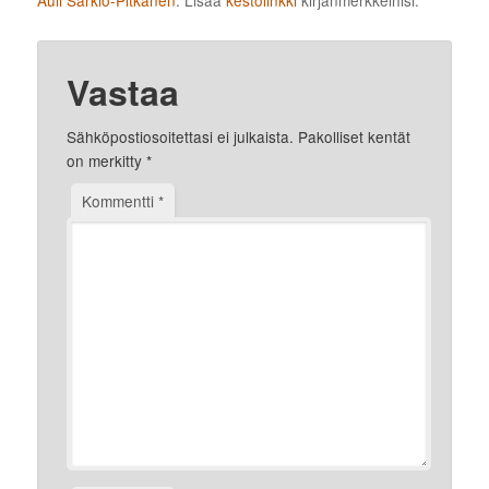
Auli Särkiö-Pitkänen
. Lisää
kestolinkki
kirjanmerkkeihisi.
Vastaa
Sähköpostiosoitettasi ei julkaista.
Pakolliset kentät
on merkitty
*
Kommentti
*