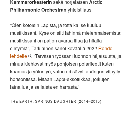
Kammarorkesterin
sekä norjalaisen
Arctic
Philharmonic Orchestran
yhteistilaus.
”Olen kotoisin Lapista, ja totta kai se kuuluu
musiikissani. Kyse on silti lähinnä mielenmaisemista:
musiikissani on paljon avaraa tilaa ja hitaita
siirtymiä”, Tarkiainen sanoi keväällä 2022
Rondo-
lehdelle
. ”Tarvitsen työssäni luonnon hiljaisuutta, ja
minua kiehtovat myös pohjoisen polariteetit kuten
kaamos ja yötön yö, valon eri sävyt, auringon viipyily
horisontissa. Mitään Lappi-eksotiikkaa, joikujen
lainailua ja sellaista en harrasta.”
THE EARTH, SPRINGS DAUGHTER (2014–2015)