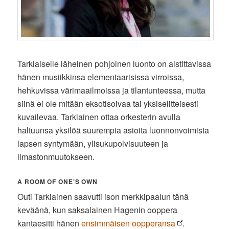
Tarkiaiselle läheinen pohjoinen luonto on aistittavissa
hänen musiikkinsa elementaarisissa virroissa,
hehkuvissa värimaailmoissa ja tilantunteessa, mutta
siinä ei ole mitään eksotisoivaa tai yksiselitteisesti
kuvailevaa. Tarkiainen ottaa orkesterin avulla
haltuunsa yksilöä suurempia asioita luonnonvoimista
lapsen syntymään, ylisukupolvisuuteen ja
ilmastonmuutokseen.
A ROOM OF ONE’S OWN
Outi Tarkiainen saavutti ison merkkipaalun tänä
keväänä, kun saksalainen Hagenin ooppera
kantaesitti hänen
ensimmäisen oopperansa
.