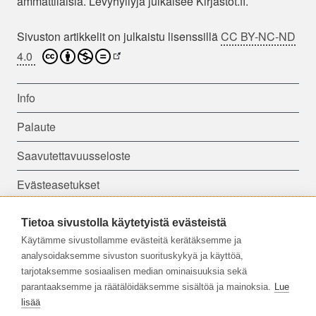
ammattilaisia. Levyhyllyjä julkaisee Kirjastot.fi.
Sivuston artikkelit on julkaistu lisenssillä
CC BY-NC-ND
4.0
Info
Palaute
Saavutettavuusseloste
Evästeasetukset
Tietoa sivustolla käytetyistä evästeistä
Seuraa meitä:
Käytämme sivustollamme evästeitä kerätäksemme ja
analysoidaksemme sivuston suorituskykyä ja käyttöä,
tarjotaksemme sosiaalisen median ominaisuuksia sekä
parantaaksemme ja räätälöidäksemme sisältöä ja mainoksia.
Lue
lisää