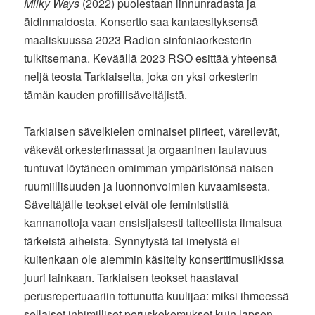
Milky Ways
(2022) puolestaan linnunradasta ja
äidinmaidosta. Konsertto saa kantaesityksensä
maaliskuussa 2023 Radion sinfoniaorkesterin
tulkitsemana. Keväällä 2023 RSO esittää yhteensä
neljä teosta Tarkiaiselta, joka on yksi orkesterin
tämän kauden profiilisäveltäjistä.
Tarkiaisen sävelkielen ominaiset piirteet, väreilevät,
väkevät orkesterimassat ja orgaaninen laulavuus
tuntuvat löytäneen omimman ympäristönsä naisen
ruumiillisuuden ja luonnonvoimien kuvaamisesta.
Säveltäjälle teokset eivät ole feminististiä
kannanottoja vaan ensisijaisesti taiteellista ilmaisua
tärkeistä aiheista. Synnytystä tai imetystä ei
kuitenkaan ole aiemmin käsitelty konserttimusiikissa
juuri lainkaan. Tarkiaisen teokset haastavat
perusrepertuaariin tottunutta kuulijaa: miksi ihmeessä
sellaiset inhimilliset peruskokemukset kuin lapsen