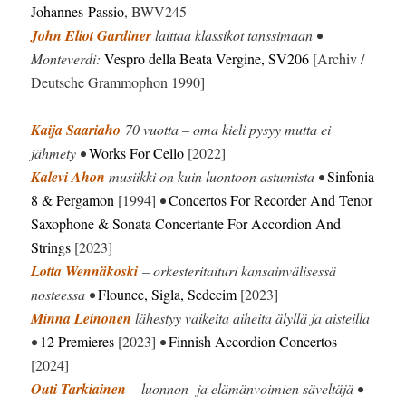
Johannes-Passio
, BWV245
John Eliot Gardiner
laittaa klassikot tanssimaan •
Monteverdi:
Vespro della Beata Vergine, SV206
[Archiv /
Deutsche Grammophon 1990]
Kaija Saariaho
70 vuotta – oma kieli pysyy mutta ei
jähmety •
Works For Cello
[2022]
Kalevi Ahon
musiikki on kuin luontoon astumista •
Sinfonia
8 & Pergamon
[1994]
•
Concertos For Recorder And Tenor
Saxophone & Sonata Concertante For Accordion And
Strings
[2023]
Lotta Wennäkoski
– orkesteritaituri kansainvälisessä
nosteessa •
Flounce, Sigla, Sedecim
[2023]
Minna Leinonen
lähestyy vaikeita aiheita älyllä ja aisteilla
•
12 Premieres
[2023]
•
Finnish Accordion Concertos
[2024]
Outi Tarkiainen
– luonnon- ja elämänvoimien säveltäjä •