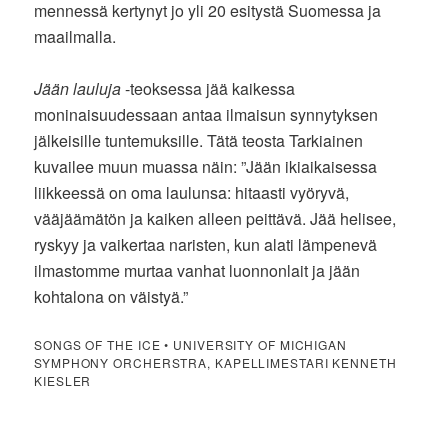
mennessä kertynyt jo yli 20 esitystä Suomessa ja
maailmalla.
Jään lauluja
-teoksessa jää kaikessa
moninaisuudessaan antaa ilmaisun synnytyksen
jälkeisille tuntemuksille. Tätä teosta Tarkiainen
kuvailee muun muassa näin: ”Jään ikiaikaisessa
liikkeessä on oma laulunsa: hitaasti vyöryvä,
vääjäämätön ja kaiken alleen peittävä. Jää helisee,
ryskyy ja vaikertaa naristen, kun alati lämpenevä
ilmastomme murtaa vanhat luonnonlait ja jään
kohtalona on väistyä.”
SONGS OF THE ICE • UNIVERSITY OF MICHIGAN
SYMPHONY ORCHERSTRA, KAPELLIMESTARI KENNETH
KIESLER