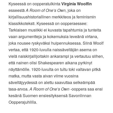
Kyseessä on oopperatulkinta
Virginia Woolfin
esseestä
A Room of One’s Own
, joka on
kirjallisuushistoriallinen merkkiteos ja feminismin
klassikkoteksti. Kyseessä on oopperaessee:
Tarkiaisen musiikki ei kuvasta tapahtumia ja tunteita
vaan argumentteja ja kokemuksia leveänä virtana,
joka nousee ryskyväksi huipennuksessa. Siinä Woolf
vertaa, että 1920-luvulla naissäveltäjän asema on
vielä naiskirjailijoitakin ankarampi ja vertautuu siihen,
että nainen olisi Shakespearen aikana pyrkinyt
näyttämölle. 1920-luvulta on tultu toki valtavan pitkä
matka, mutta vasta aivan viime vuosina
säveltäjyydessä on alettu saavuttaa selkeämpää
tasa-arvoa.
A Room of One’s Own
-ooppera saa ensi
kesänä Suomen ensiesityksensä Savonlinnan
Oopperajuhlilla.