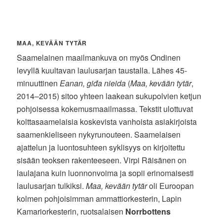
MAA, KEVÄÄN TYTÄR
Saamelainen maailmankuva on myös Ondinen
levyllä kuultavan laulusarjan taustalla. Lähes 45-
minuuttinen
Eanan, giđa nieida
(
Maa, kevään tytär
,
2014–2015) sitoo yhteen laakean sukupolvien ketjun
pohjoisessa kokemusmaailmassa. Tekstit ulottuvat
kolttasaamelaisia koskevista vanhoista asiakirjoista
saamenkieliseen nykyrunouteen. Saamelaisen
ajattelun ja luontosuhteen syklisyys on kirjoitettu
sisään teoksen rakenteeseen. Virpi Räisänen on
laulajana kuin luonnonvoima ja sopii erinomaisesti
laulusarjan tulkiksi.
Maa, kevään tytär
oli Euroopan
kolmen pohjoisimman ammattiorkesterin, Lapin
Kamariorkesterin, ruotsalaisen
Norrbottens