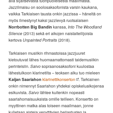
alla sijaitsevasta tuonpuoleisesta maailmasta.
Jazzilmaisu on soolosaksofonista varsin kaukana,
vaikka Tarkiaisen tausta onkin jazzissa – häneltä on
myös ilmestynyt kaksi jazzlevyä ruotsalaisen
Norrbotten Big Bandin
kanssa,
Into The Woodland
Silence
(2013) sekä eri aikojen naistaiteilijoista
kertova
Unpainted Portraits
(2018).
Tarkiaisen musiikin rihmastoissa jazzjuuret
kietoutuvat lähes huomaamattomasti taidemusiikin
perinteisiin.
Saivo
sopraanosaksofoni kuulostaa
lähestulkoon klarinetilta – teoksen alku tuo mieleen
Kaijan Saariahon
klarinettikonserton
. Tarkiainen
onkin nimennyt Saariahon yhdeksi opiskeluaikojensa
esikuvista.
Saivo
lähtee kuitenkin nopeasti
saariahomaisuuksista omille teilleen. Konsertto on
myyttinen matka alas toiseen maailmaan, jonne
kuljetaan aisteja venyttävien heijastusten ja