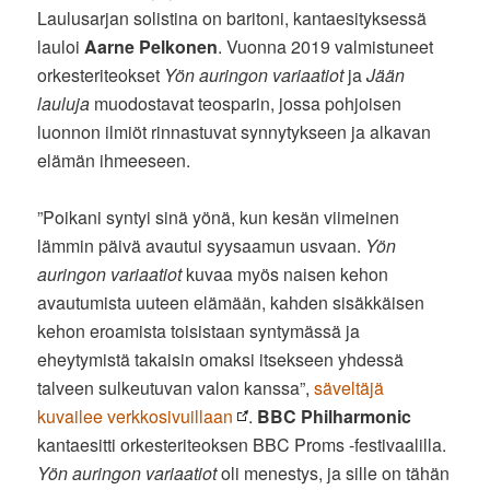
Laulusarjan solistina on baritoni, kantaesityksessä
lauloi
Aarne Pelkonen
. Vuonna 2019 valmistuneet
orkesteriteokset
Yön auringon variaatiot
ja
Jään
lauluja
muodostavat teosparin, jossa pohjoisen
luonnon ilmiöt rinnastuvat synnytykseen ja alkavan
elämän ihmeeseen.
”Poikani syntyi sinä yönä, kun kesän viimeinen
lämmin päivä avautui syysaamun usvaan.
Yön
auringon variaatiot
kuvaa myös naisen kehon
avautumista uuteen elämään, kahden sisäkkäisen
kehon eroamista toisistaan syntymässä ja
eheytymistä takaisin omaksi itsekseen yhdessä
talveen sulkeutuvan valon kanssa”,
säveltäjä
kuvailee verkkosivuillaan
.
BBC Philharmonic
kantaesitti orkesteriteoksen BBC Proms -festivaalilla.
Yön auringon variaatiot
oli menestys, ja sille on tähän