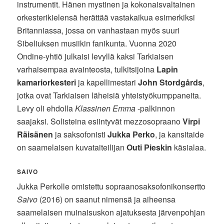
instrumentit. Hänen mystinen ja kokonaisvaltainen
orkesterikielensä herättää vastakaikua esimerkiksi
Britanniassa, jossa on vanhastaan myös suuri
Sibeliuksen musiikin fanikunta. Vuonna 2020
Ondine-yhtiö julkaisi levyllä kaksi Tarkiaisen
varhaisempaa avainteosta, tulkitsijoina
Lapin
kamariorkesteri
ja kapellimestari
John Stordgårds
,
jotka ovat Tarkiaisen läheisiä yhteistyökumppaneita.
Levy oli ehdolla
Klassinen Emma
-palkinnon
saajaksi. Solisteina esiintyvät mezzosopraano
Virpi
Räisänen
ja saksofonisti
Jukka Perko
, ja kansitaide
on saamelaisen kuvataiteilijan
Outi Pieskin
käsialaa.
SAIVO
Jukka Perkolle omistettu sopraanosaksofonikonsertto
Saivo
(2016) on saanut nimensä ja aiheensa
saamelaisen muinaisuskon ajatuksesta järvenpohjan