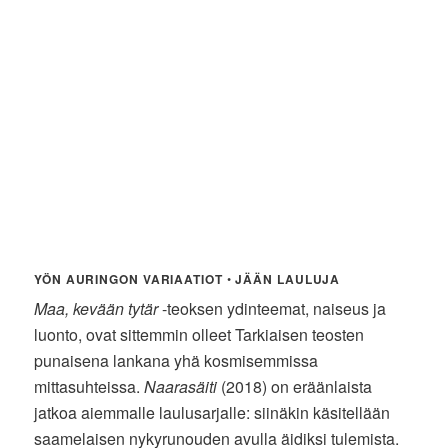
YÖN AURINGON VARIAATIOT
•
JÄÄN LAULUJA
Maa, kevään tytär
-teoksen ydinteemat, naiseus ja
luonto, ovat sittemmin olleet Tarkiaisen teosten
punaisena lankana yhä kosmisemmissa
mittasuhteissa.
Naarasäiti
(2018) on eräänlaista
jatkoa aiemmalle laulusarjalle: siinäkin käsitellään
saamelaisen nykyrunouden avulla äidiksi tulemista.