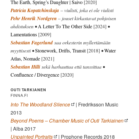
The Earth, Spring’s Daughter | Saivo
[2020]
Patricia Kopatchinskaja
– viulisti, joka ei ole viulisti
Pehr Henrik Nordgren
– jouset kirkastavat pohjoisen
ahdistuksen •
A Letter To The Other Side
[2024]
•
Lamentations
[2009]
Sebastian Fagerlund
saa orkesterin myllertämään
myyttisesti •
Stonework, Drifts, Transit
[2018]
•
Water
Atlas, Nomade
[2021]
Sebastian Hilli
sekä harhauttaa että tanssittaa •
Confluence / Divergence
[2020]
OUTI TARKIANEN
FINNA.FI
Into The Woodland Silence
| Fredriksson Music
2013
Beyond Poems – Chamber Music of Outi Tarkiainen
| Alba 2017
Unpainted Portraits
| Prophone Records 2018