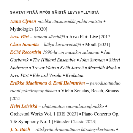
SAATAT PITÄÄ MYÖS NÄISTÄ LEVYHYLLYISTÄ
Anna Clynen
mielikuvitusmusiikki pohtii muistia •
Mythologies
[2020]
Arvo Pärt
– rauhan säveltäjä •
Arvo Pärt: Live
[2017]
Clara Iannotta
– hälyn kuvanveistäjä •
Moult
[2021]
ECM Recordsin
1990-luvun musiikin sulaumia •
Jan
Garbarek
•
The Hilliard Ensemble
•
John Surman
•
Sidsel
Endresen
•
Trevor Watts
•
Keith Jarrett
•
Meredith Monk
•
Arvo Pärt
•
Edward Vesala
•
Krakatau
Eriikka Maalismaa & Emil Holmström
– periodisoitinduo
ruotii mättöromantiikkaa •
Violin Sonatas, Beach, Strauss
[2021]
Helvi Leiviskä
– ohittamaton suomalaissinfonikko •
Orchestral Works Vol. 1
[BIS 2023]
•
Piano Concerto Op.
7 & Symphony No. 1
[Hänssler Classic 2023]
J. S. Bach
– räiskyvän dramaattinen kärsimyskertomus •