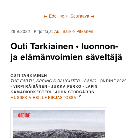
Artikkelien selaus
←
Edellinen
Seuraava
→
28.9.2022
| Kirjoittaja:
Auli Särkiö-Pitkänen
Outi Tarkiainen • luonnon-
ja elämänvoimien säveltäjä
OUTI TARKIAINEN
THE EARTH, SPRING’S DAUGHTER
•
SAIVO
|
ONDINE 2020
•
VIRPI RÄISÄNEN
•
JUKKA PERKO
•
LAPIN
KAMARIORKESTERI
•
JOHN STORGÅRDS
MUSIIKKIA ESILLE KIRJASTOSSA