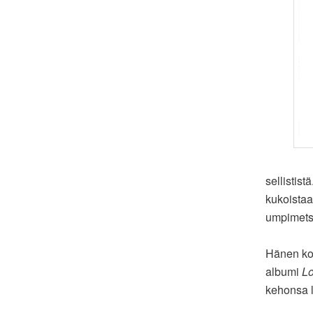
sellistist
kukoistaa
umpimetsä
Hänen ko
albumi
Lo
kehonsa l