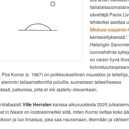
italialaissuomalai
säveltäjä Paola Liv
tehtäviksi asettaa
Medusa
-oopperan
kantaesityksessä.
Helsingin Sanomi
luonnehdinta syksy
on varsin hyvä tiivi
koloratuurisopraan
ä. Piia Komsi (s. 1967) on poikkeuksellinen muusikko ja taiteilija,
 aiemmin tallaamattomilla poluilla, suorastaan taiteellisessa
ssä, paikoissa, joita ei ole ajateltu olevankaan.
ntrabasisti
Ville Herralan
kanssa alkuvuodesta 2025 julkaise
st in Naxos
on loistoesimerkki siitä, miten Komsi laittaa koko ä
ikoon ja luo ilmaisua, joka saa nauramaan, itkemään ja värise