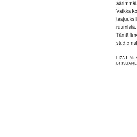
äärimmäis
Vaikka ko
taajuuksi
ruumista. 
Tämä ilme
studiomai
LIZA LIM:
BRISBANE