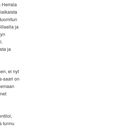
a Herrala
iaikaista
 tuomitun
lisella ja
tyn
i.
sta ja
en, ei nyt
s-saari on
ilemaan
änet
ntiloi,
es tunnu