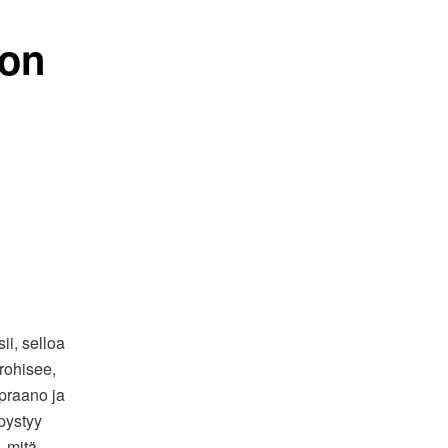
 on
ii, selloa
krohisee,
opraano ja
pystyy
, mitä