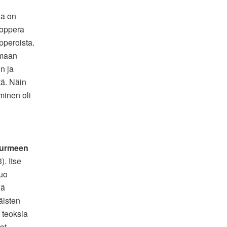
na on
oppera
pperoista.
umaan
n ja
tä. Näin
minen oli
urmeen
. Itse
luo
lä
äisten
a teoksia
ot
-