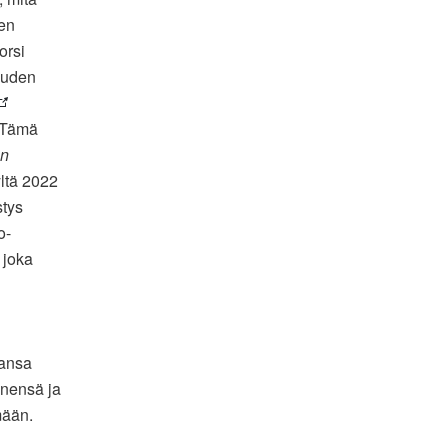
nen
orsi
 uuden
” Tämä
en
ltä 2022
stys
o-
 joka
mansa
änensä ja
mään.