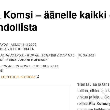
a Komsi – äänelle kaikki
dollista
NAXOS
| ASMO1313 2025
MSI & VILLE HERRALA
RJOITA JOSKUS. / RUF AN. SCHREIB DOCH MAL.
| FUGA 2021
SI
•
HEINZ-JUHANI HOFMANN
– SOLACE IN SONG
| PROPRIUS 2013
SI
A ESILLE KIRJASTOSSA
“Hän laulaa ja tanss
soittaa, sihisee ja 
vinkuu ja kiljuu. S
sellisti
Piia Komsi
siis aivan kaikkeen