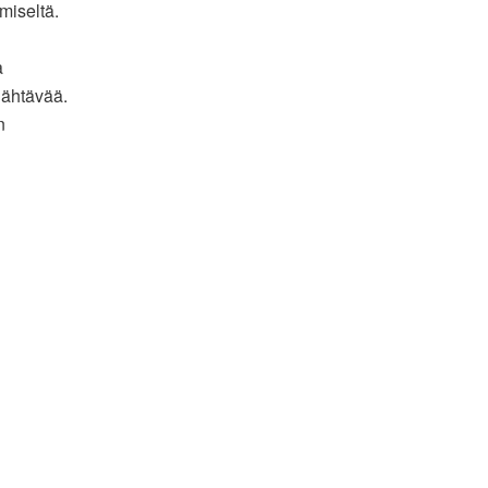
miseltä.
a
äjähtävää.
n