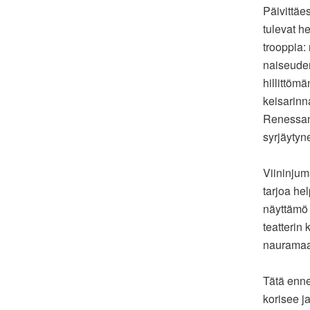
Päivittäe
tulevat he
trooppia:
naiseuden
hillittöm
keisarinn
Renessans
syrjäytyn
Viininjum
tarjoa he
näyttämö 
teatterin 
nauramaa
Tätä enne
korisee j