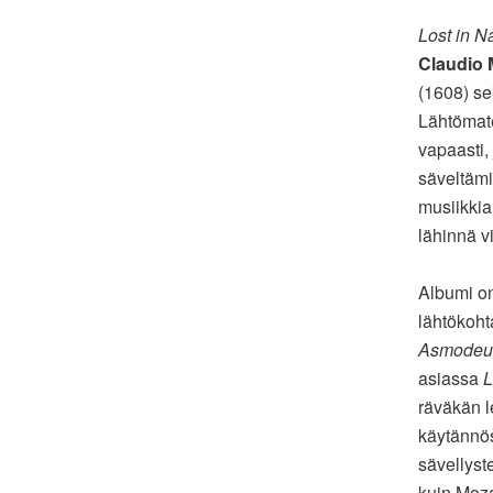
Lost in N
Claudio 
(1608) se
Lähtömater
vapaasti,
säveltämi
musiikkia
lähinnä v
Albumi on 
lähtökoht
Asmodeus
asiassa
L
räväkän l
käytännös
sävellyste
kuin Moz