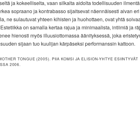
eltä ja kokeelliselta, vaan silkalta aidolta todellisuuden ilmentä
rkea sopraano ja kontrabasso sijaitsevat näennäisesti aivan eri
lla, ne sulautuvat yhteen kihisten ja huohottaen, ovat yhtä soiva
Estetiikka on samalla kertaa rajua ja minimaalista, intiimiä ja r
nee hienosti myös illuusiottomassa äänityksessä, joka eristety
suuden sijaan tuo kuulijan kärpäseksi performanssin kattoon.
 MOTHER TONGUE (2005). PIIA KOMSI JA ELISION-YHTYE ESIINTYVÄT
SSA 2006.