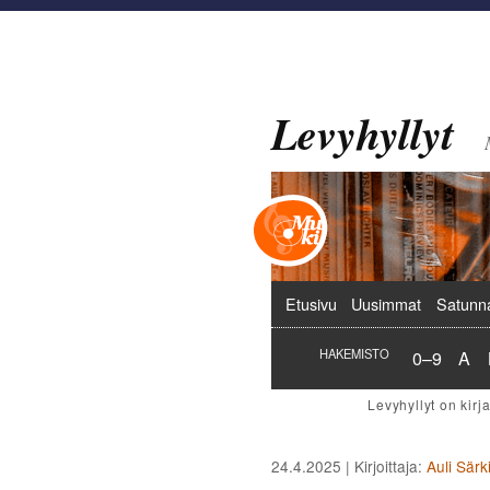
Levyhyllyt
Päävalikko
Etusivu
Uusimmat
Satunn
Hakemist
Hak
HAKEMISTO
0–9
A
24.4.2025
| Kirjoittaja:
Auli Särk