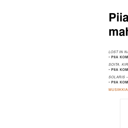
Pii
mah
LOST IN 
•
PIIA KO
SOITA. KI
•
PIIA KOM
SOLARIS 
•
PIIA KOM
MUSIIKKI