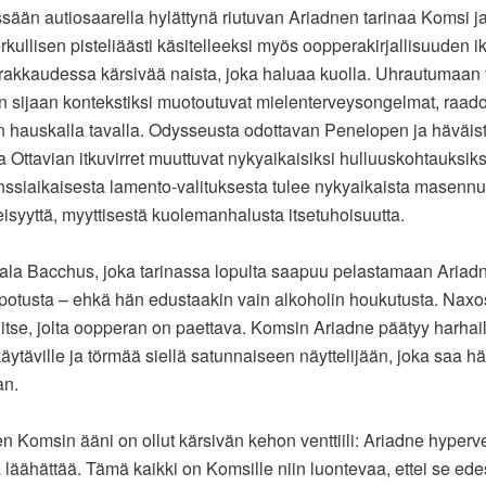
ssään autiosaarella hylättynä riutuvan Ariadnen tarinaa Komsi j
rkullisen pisteliäästi käsitelleeksi myös oopperakirjallisuuden ik
 rakkaudessa kärsivää naista, joka haluaa kuolla. Uhrautumaan
 sijaan kontekstiksi muotoutuvat mielenterveysongelmat, raadol
än hauskalla tavalla. Odysseusta odottavan Penelopen ja häväis
a Ottavian itkuvirret muuttuvat nykyaikaisiksi hulluuskohtauksiks
siaikaisesta lamento-valituksesta tulee nykyaikaista masennu
eisyyttä, myyttisestä kuolemanhalusta itsetuhoisuutta.
ala Bacchus, joka tarinassa lopulta saapuu pelastamaan Ariadn
lpotusta – ehkä hän edustaakin vain alkoholin houkutusta. Naxo
itse, jolta oopperan on paettava. Komsin Ariadne päätyy harha
käytäville ja törmää siellä satunnaiseen näyttelijään, joka saa h
n.
n Komsin ääni on ollut kärsivän kehon venttiili: Ariadne hyperve
a läähättää. Tämä kaikki on Komsille niin luontevaa, ettei se ed