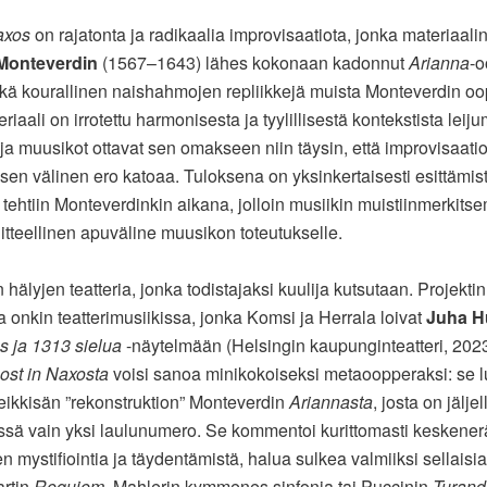
axos
on rajatonta ja radikaalia improvisaatiota, jonka materiaali
Monteverdin
(1567–1643) lähes kokonaan kadonnut
Arianna
-o
kä kourallinen naishahmojen repliikkejä muista Monteverdin oo
iaali on irrotettu harmonisesta ja tyylillisestä kontekstista leij
 ja muusikot ottavat sen omakseen niin täysin, että improvisaatio
sen välinen ero katoaa. Tuloksena on yksinkertaisesti esittämis
 tehtiin Monteverdinkin aikana, jolloin musiikin muistiinmerkitse
iitteellinen apuväline muusikon toteutukselle.
hälyjen teatteria, jonka todistajaksi kuulija kutsutaan. Projektin
a onkin teatterimusiikissa, jonka Komsi ja Herrala loivat
Juha H
 ja 1313 sielua
-näytelmään (Helsingin kaupunginteatteri, 2023)
ost in Naxosta
voisi sanoa minikokoiseksi metaoopperaksi: se 
eikkisän ”rekonstruktion” Monteverdin
Ariannasta
, josta on jäljel
sä vain yksi laulunumero. Se kommentoi kurittomasti keskener
n mystifiointia ja täydentämistä, halua sulkea valmiiksi sellaisi
artin
Requiem
, Mahlerin kymmenes sinfonia tai Puccinin
Turand