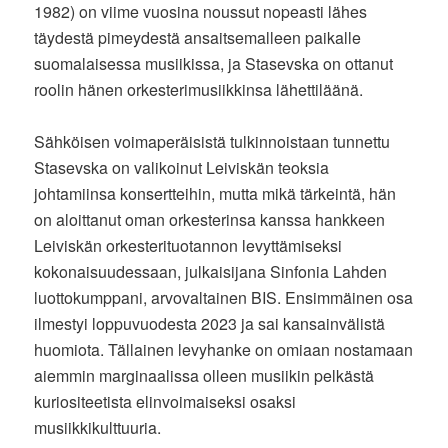
1982) on viime vuosina noussut nopeasti lähes
täydestä pimeydestä ansaitsemalleen paikalle
suomalaisessa musiikissa, ja Stasevska on ottanut
roolin hänen orkesterimusiikkinsa lähettiläänä.
Sähköisen voimaperäisistä tulkinnoistaan tunnettu
Stasevska on valikoinut Leiviskän teoksia
johtamiinsa konsertteihin, mutta mikä tärkeintä, hän
on aloittanut oman orkesterinsa kanssa hankkeen
Leiviskän orkesterituotannon levyttämiseksi
kokonaisuudessaan, julkaisijana Sinfonia Lahden
luottokumppani, arvovaltainen BIS. Ensimmäinen osa
ilmestyi loppuvuodesta 2023 ja sai kansainvälistä
huomiota. Tällainen levyhanke on omiaan nostamaan
aiemmin marginaalissa olleen musiikin pelkästä
kuriositeetista elinvoimaiseksi osaksi
musiikkikulttuuria.