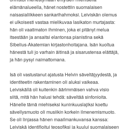
elämänalueella, hänet nostettiin suomalaisen
naisasialiikkeen sankarihahmoksi. Leiviskän olemus
ei ulkoisesti vastaa mielikuvaa lasikaton murtajasta:
hän oli vaatimaton ihminen, joka ei pitänyt melua
itsestään ja ansaitsi elantonsa pianistina sekä
Sibelius-Akatemian kirjastonhoitajana. Isän kuoltua
hänestä tuli jo varhain äitinsä ja sisarustensa elättäjä,
ja hän pysyi naimattomana.
Isä oli vastustanut ajatusta Helvin säveltäjyydestä, ja
identiteetin rakentaminen oli aluksi vaikeaa.
Leiviskällä oli kuitenkin äärimmäisen vahva visio
siitä, mitä hän halusi tehdä: säveltää sinfonioita.
Hänelle tämä miehiseksi kuninkuuslajiksi koettu
sävellysmuoto oli musiikin korkein ilmenemismuoto.
Se oli linjassa hänen maailmankuvansa kanssa:
Leiviskä identifioitui teosofiksi ja kuului suomalaiseen