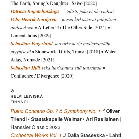
The Earth, Spring’s Daughter | Saivo
[2020]
Patricia Kopatchinskaja
– viulisti, joka ei ole viulisti
Pehr Henrik Nordgren
– jouset kirkastavat pohjoisen
ahdistuksen •
A Letter To The Other Side
[2024]
•
Lamentations
[2009]
Sebastian Fagerlund
saa orkesterin myllertämään
myyttisesti •
Stonework, Drifts, Transit
[2018]
•
Water
Atlas, Nomade
[2021]
Sebastian Hilli
sekä harhauttaa että tanssittaa •
Confluence / Divergence
[2020]
💿
HELVI LEIVISKÄ
FINNA.FI
Piano Concerto Op. 7 & Symphony No. 1
Oliver
Triendl
•
Staatskapelle Weimar
•
Ari Rasilainen
|
Hänssler Classic 2023
Orchestral Works Vol. 1
Dalia Stasevska
•
Lahti