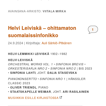
AVAINSANA-ARKISTO:
VIITALA MIRKA
Helvi Leiviskä – ohittamaton
Komment
1
suomalaissinfonikko
24.9.2024
| Kirjoittaja:
Auli Särkiö-Pitkänen
HELVI LEMMIKKI LEIVISKÄ
1902–1982
HELVI LEIVISKÄ
ORCHESTRAL WORKS VOL. 1
•
SINFONIA BREVIS
•
ORKESTERISARJA NRO 2
•
SINFONIA NRO 2
| BIS 2023
•
SINFONIA LAHTI
, JOHT.
DALIA STASEVSKA
PIANOKONSERTTO
•
SINFONIA NRO 1
| HÄNSSLER
CLASSIC 2023
•
OLIVER TRIENDL
, PIANO
•
STAATSKAPELLE WEIMAR
, JOHT.
ARI RASILAINEN
MUSIIKKIA ESILLE KIRJASTOSSA