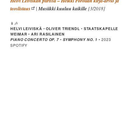
Helvi Leiviskän piirissä – Heikki Poroilan kirja-arvio ja
teoslistaus
|
Musiikki kuuluu kaikille
[3/2018]
📱🎶
HELVI LEIVISKÄ
•
OLIVER TRIENDL
•
STAATSKAPELLE
WEIMAR
•
ARI RASILAINEN
•
• 2023
PIANO CONCERTO OP. 7
SYMPHONY NO. 1
SPOTIFY