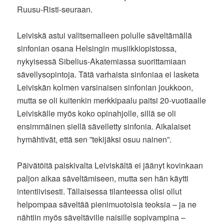
Ruusu-Risti-seuraan.
Leiviskä astui valitsemalleen polulle säveltämällä
sinfonian osana Helsingin musiikkiopistossa,
nykyisessä Sibelius-Akatemiassa suorittamiaan
sävellysopintoja. Tätä varhaista sinfoniaa ei lasketa
Leiviskän kolmen varsinaisen sinfonian joukkoon,
mutta se oli kuitenkin merkkipaalu paitsi 20-vuotiaalle
Leiviskälle myös koko opinahjolle, sillä se oli
ensimmäinen siellä sävelletty sinfonia. Aikalaiset
hymähtivät, että sen ”tekijäksi osuu nainen”.
Päivätöitä paiskivalta Leiviskältä ei jäänyt kovinkaan
paljon aikaa säveltämiseen, mutta sen hän käytti
intentiivisesti. Tällaisessa tilanteessa olisi ollut
helpompaa säveltää pienimuotoisia teoksia – ja ne
nähtiin myös säveltäville naisille sopivampina –