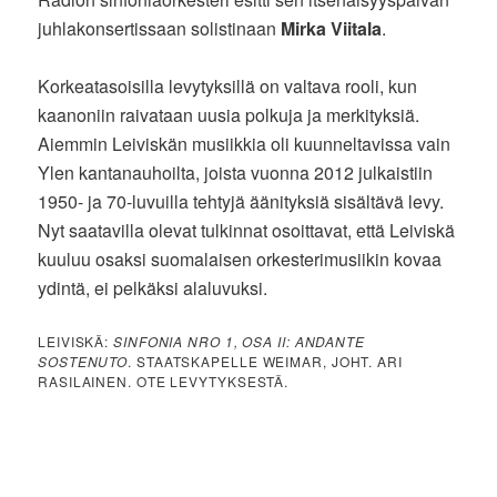
juhlakonsertissaan solistinaan
Mirka Viitala
.
Korkeatasoisilla levytyksillä on valtava rooli, kun
kaanoniin raivataan uusia polkuja ja merkityksiä.
Aiemmin Leiviskän musiikkia oli kuunneltavissa vain
Ylen kantanauhoilta, joista vuonna 2012 julkaistiin
1950- ja 70-luvuilla tehtyjä äänityksiä sisältävä levy.
Nyt saatavilla olevat tulkinnat osoittavat, että Leiviskä
kuuluu osaksi suomalaisen orkesterimusiikin kovaa
ydintä, ei pelkäksi alaluvuksi.
LEIVISKÄ:
SINFONIA NRO 1, OSA II: ANDANTE
SOSTENUTO
. STAATSKAPELLE WEIMAR, JOHT. ARI
RASILAINEN. OTE LEVYTYKSESTÄ.