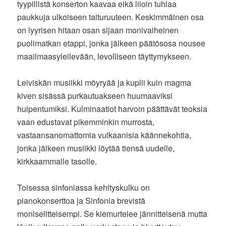
tyypillistä konserton kaavaa eikä liioin tuhlaa
paukkuja ulkoiseen taituruuteen. Keskimmäinen osa
on lyyrisen hitaan osan sijaan monivaiheinen
puolimatkan etappi, jonka jälkeen päätösosa nousee
maailmaasyleilevään, levolliseen täyttymykseen.
Leiviskän musiikki möyryää ja kuplii kuin magma
kiven sisässä purkautuakseen huumaaviksi
huipentumiksi. Kulminaatiot harvoin päättävät teoksia
vaan edustavat pikemminkin murrosta,
vastaansanomattomia vulkaanisia käännekohtia,
jonka jälkeen musiikki löytää tiensä uudelle,
kirkkaammalle tasolle.
Toisessa sinfoniassa kehityskulku on
pianokonserttoa ja Sinfonia brevistä
moniselitteisempi. Se kiemurtelee jännitteisenä mutta