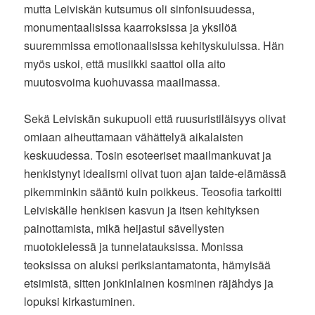
mutta Leiviskän kutsumus oli sinfonisuudessa,
monumentaalisissa kaarroksissa ja yksilöä
suuremmissa emotionaalisissa kehityskuluissa. Hän
myös uskoi, että musiikki saattoi olla aito
muutosvoima kuohuvassa maailmassa.
Sekä Leiviskän sukupuoli että ruusuristiläisyys olivat
omiaan aiheuttamaan vähättelyä aikalaisten
keskuudessa. Tosin esoteeriset maailmankuvat ja
henkistynyt idealismi olivat tuon ajan taide-elämässä
pikemminkin sääntö kuin poikkeus. Teosofia tarkoitti
Leiviskälle henkisen kasvun ja itsen kehityksen
painottamista, mikä heijastui sävellysten
muotokielessä ja tunnelatauksissa. Monissa
teoksissa on aluksi periksiantamatonta, hämyisää
etsimistä, sitten jonkinlainen kosminen räjähdys ja
lopuksi kirkastuminen.