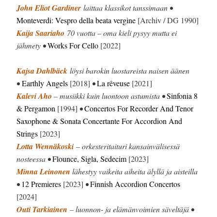
John Eliot Gardiner
laittaa klassikot tanssimaan •
Monteverdi: Vespro della beata vergine
[Archiv / DG 1990]
Kaija Saariaho
70 vuotta – oma kieli pysyy mutta ei
jähmety •
Works For Cello
[2022]
Kajsa Dahlbäck
löysi barokin luostareista naisen äänen
•
Earthly Angels
[2018]
•
La rêveuse
[2021]
Kalevi Aho
– musiikki kuin luontoon astumista •
Sinfonia 8
& Pergamon
[1994]
•
Concertos For Recorder And Tenor
Saxophone & Sonata Concertante For Accordion And
Strings
[2023]
Lotta Wennäkoski
– orkesteritaituri kansainvälisessä
nosteessa •
Flounce, Sigla, Sedecim
[2023]
Minna Leinonen
lähestyy vaikeita aiheita älyllä ja aisteilla
•
12 Premieres
[2023]
•
Finnish Accordion Concertos
[2024]
Outi Tarkiainen
– luonnon- ja elämänvoimien säveltäjä •