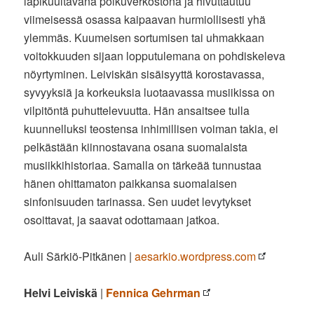
läpikuultavana polkuverkostona ja hivuttautuu
viimeisessä osassa kaipaavan hurmiollisesti yhä
ylemmäs. Kuumeisen sortumisen tai uhmakkaan
voitokkuuden sijaan lopputulemana on pohdiskeleva
nöyrtyminen. Leiviskän sisäisyyttä korostavassa,
syvyyksiä ja korkeuksia luotaavassa musiikissa on
vilpitöntä puhuttelevuutta. Hän ansaitsee tulla
kuunnelluksi teostensa inhimillisen voiman takia, ei
pelkästään kiinnostavana osana suomalaista
musiikkihistoriaa. Samalla on tärkeää tunnustaa
hänen ohittamaton paikkansa suomalaisen
sinfonisuuden tarinassa. Sen uudet levytykset
osoittavat, ja saavat odottamaan jatkoa.
Auli Särkiö-Pitkänen |
aesarkio.wordpress.com
Helvi Leiviskä
|
Fennica Gehrman