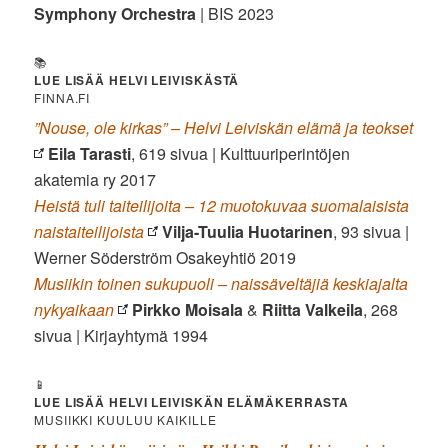
Symphony Orchestra
| BIS 2023
📚
LUE LISÄÄ HELVI LEIVISKÄSTÄ
FINNA.FI
”Nouse, ole kirkas” – Helvi Leiviskän elämä ja teokset
Eila Tarasti
, 619 sivua | Kulttuuriperintöjen
akatemia ry 2017
Heistä tuli taiteilijoita – 12 muotokuvaa suomalaisista
naistaiteilijoista
Vilja-Tuulia Huotarinen
, 93 sivua |
Werner Söderström Osakeyhtiö 2019
Musiikin toinen sukupuoli – naissäveltäjiä keskiajalta
nykyaikaan
Pirkko Moisala
&
Riitta Valkeila
, 268
sivua | Kirjayhtymä 1994
📱
LUE LISÄÄ HELVI LEIVISKÄN ELÄMÄKERRASTA
MUSIIKKI KUULUU KAIKILLE