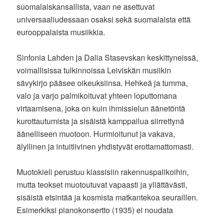
suomalaiskansallista, vaan ne asettuvat
universaaliudessaan osaksi sekä suomalaista että
eurooppalaista musiikkia.
Sinfonia Lahden ja Dalia Stasevskan keskittyneissä,
voimallisissa tulkinnoissa Leiviskän musiikin
sävykirjo pääsee oikeuksiinsa. Hehkeä ja tumma,
valo ja varjo palmikoituvat yhteen loputtomana
virtaamisena, joka on kuin ihmissielun äänetöntä
kurottautumista ja sisäistä kamppailua siirrettynä
äänelliseen muotoon. Hurmioitunut ja vakava,
älyllinen ja intuitiivinen yhdistyvät erottamattomasti.
Muotokieli perustuu klassisiin rakennuspalikoihin,
mutta teokset muotoutuvat vapaasti ja yllättävästi,
sisäistä etsintää ja kosmista matkantekoa seuraillen.
Esimerkiksi pianokonsertto (1935) ei noudata