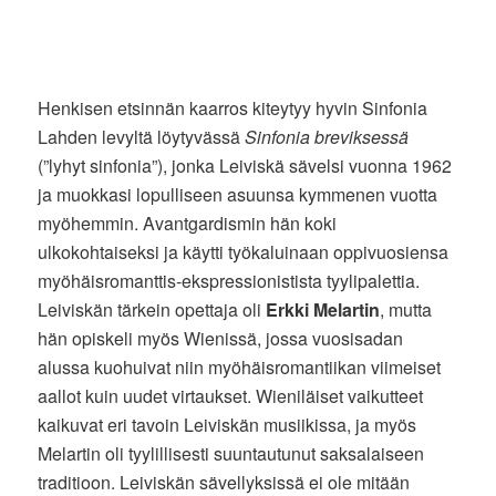
Henkisen etsinnän kaarros kiteytyy hyvin Sinfonia
Lahden levyltä löytyvässä
Sinfonia breviksessä
(”lyhyt sinfonia”), jonka Leiviskä sävelsi vuonna 1962
ja muokkasi lopulliseen asuunsa kymmenen vuotta
myöhemmin. Avantgardismin hän koki
ulkokohtaiseksi ja käytti työkaluinaan oppivuosiensa
myöhäisromanttis-ekspressionistista tyylipalettia.
Leiviskän tärkein opettaja oli
Erkki Melartin
, mutta
hän opiskeli myös Wienissä, jossa vuosisadan
alussa kuohuivat niin myöhäisromantiikan viimeiset
aallot kuin uudet virtaukset. Wieniläiset vaikutteet
kaikuvat eri tavoin Leiviskän musiikissa, ja myös
Melartin oli tyylillisesti suuntautunut saksalaiseen
traditioon. Leiviskän sävellyksissä ei ole mitään