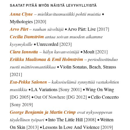
SAATAT PITÄÄ MYÖS NÄISTÄ LEVYHYLLYISTÄ
Anna Clyne
– mielikuvitusmusiikki pohtii muistia •
Mythologies
[2020]
Arvo Pärt
– rauhan säveltäjä •
Arvo Pärt: Live
[2017]
Cecilia Damström
antaa soivan muodon aikamme
kysymyksille •
Unrecorded
[2023]
Clara Iannotta
– hälyn kuvanveistäjä •
Moult
[2021]
Eriikka Maalismaa & Emil Holmström
– periodisoitinduo
ruotii mättöromantiikkaa •
Violin Sonatas, Beach, Strauss
[2021]
Esa-Pekka Salonen
– kaksoiselämä synnyttää vastakohtien
musiikkia •
LA Variations
[Sony 2001]
•
Wing On Wing
[DG 2005]
•
Out Of Nowhere [DG 2012]
•
Cello Concerto
[Sony 2019]
George Benjamin
ja Martin Crimp
ovat nykyoopperan
täydellinen työpari •
Into The Little Hill
[2008]
•
Written
On Skin
[2013]
•
Lessons In Love And Violence
[2019]