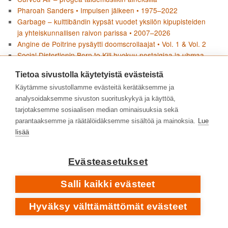
Pharoah Sanders • Impulsen jälkeen • 1975–2022
Garbage – kulttibändin kypsät vuodet yksilön kipupisteiden
ja yhteiskunnallisen raivon parissa • 2007–2026
Angine de Poitrine pysäytti doomscrollaajat • Vol. 1 & Vol. 2
Social Distortionin Born to Kill huokuu nostalgiaa ja uhmaa
Boards Of Canada – äänen arkeologiaa
Tietoa sivustolla käytetyistä evästeistä
Joni Mitchellin Blue ei jätä mitään kertomatta
Käytämme sivustollamme evästeitä kerätäksemme ja
Pharoah Sanders – tyyntä, myrskyä ja tuliperäistä voimaa •
analysoidaksemme sivuston suorituskykyä ja käyttöä,
1964–1974
tarjotaksemme sosiaalisen median ominaisuuksia sekä
Flean paluu jazzjuurille • Honora
parantaaksemme ja räätälöidäksemme sisältöä ja mainoksia.
Lue
lisää
KIRJOITTAJAT
Evästeasetukset
Salli kaikki evästeet
Hyväksy välttämättömät evästeet