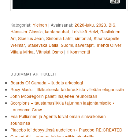
Kategoriat:
Yleinen
|
Avainsanat:
2020-luku
,
2023
,
BIS
,
Hänssler Classic
,
kantanauhat
,
Leiviskä Helvi
,
Rasilainen
Ari
,
Sibelius Jean
,
Sinfonia Lahti
,
sinfoniat
,
Staatskapelle
Weimar
,
Stasevska Dalia
,
Suomi
,
säveltäjät
,
Triendl Oliver
,
Viitala Mirka
,
Vänskä Osmo
|
kommentti
1
UUSIMMAT ARTIKKELIT
Boards Of Canada – ljudets arkeologi
Roxy Music – ilkikurisesta taiderockista viileään eleganssiin
John McGregorin paletti laajenee reunoiltaan
Scorpions – taustamusiikkia tajunnan laajentamiselle •
Lonesome Crow
Esa Pulliainen ja Agents loivat oman sinivalkoisen
soundinsa
Placebo loi debyyttinsä uudelleen • Placebo RE:CREATED
Curved Air – progea taidemusiikin aineksilla