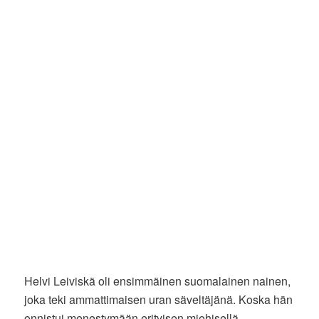
Helvi Leiviskä oli ensimmäinen suomalainen nainen,
joka teki ammattimaisen uran säveltäjänä. Koska hän
onnistui menestymään erityisen miehisellä