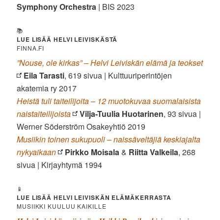
Symphony Orchestra
| BIS 2023
📚
LUE LISÄÄ HELVI LEIVISKÄSTÄ
FINNA.FI
”Nouse, ole kirkas” – Helvi Leiviskän elämä ja teokset
Eila Tarasti
, 619 sivua | Kulttuuriperintöjen
akatemia ry 2017
Heistä tuli taiteilijoita – 12 muotokuvaa suomalaisista
naistaiteilijoista
Vilja-Tuulia Huotarinen
, 93 sivua |
Werner Söderström Osakeyhtiö 2019
Musiikin toinen sukupuoli – naissäveltäjiä keskiajalta
nykyaikaan
Pirkko Moisala
&
Riitta Valkeila
, 268
sivua | Kirjayhtymä 1994
📱
LUE LISÄÄ HELVI LEIVISKÄN ELÄMÄKERRASTA
MUSIIKKI KUULUU KAIKILLE