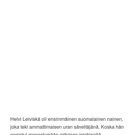
Helvi Leiviskä oli ensimmäinen suomalainen nainen,
joka teki ammattimaisen uran säveltäjänä. Koska hän
onnistui menestymään erityisen miehisellä