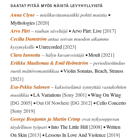
SAATAT PITÄÄ MYÖS NÄISTÄ LEVYHYLLYISTÄ
Anna Clyne
– mielikuvitusmusiikki pohtii muistia •
Mythologies
[2020]
Arvo Pärt
– rauhan säveltäjä •
Arvo Pärt: Live
[2017]
Cecilia Damström
antaa soivan muodon aikamme
kysymyksille •
Unrecorded
[2023]
Clara Iannotta
– hälyn kuvanveistäjä •
Moult
[2021]
Eriikka Maalismaa & Emil Holmström
– periodisoitinduo
ruotii mättöromantiikkaa •
Violin Sonatas, Beach, Strauss
[2021]
Esa-Pekka Salonen
– kaksoiselämä synnyttää vastakohtien
musiikkia •
LA Variations
[Sony 2001]
•
Wing On Wing
[DG 2005]
•
Out Of Nowhere [DG 2012]
•
Cello Concerto
[Sony 2019]
George Benjamin
ja Martin Crimp
ovat nykyoopperan
täydellinen työpari •
Into The Little Hill
[2008]
•
Written
On Skin
[2013]
•
Lessons In Love And Violence
[2019]