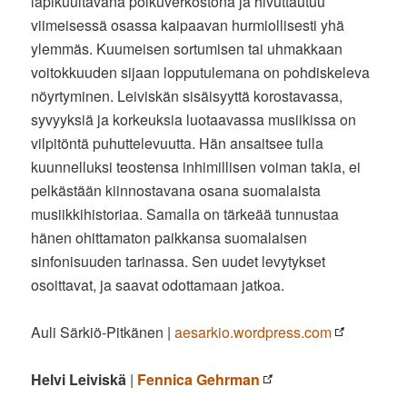
läpikuultavana polkuverkostona ja hivuttautuu
viimeisessä osassa kaipaavan hurmiollisesti yhä
ylemmäs. Kuumeisen sortumisen tai uhmakkaan
voitokkuuden sijaan lopputulemana on pohdiskeleva
nöyrtyminen. Leiviskän sisäisyyttä korostavassa,
syvyyksiä ja korkeuksia luotaavassa musiikissa on
vilpitöntä puhuttelevuutta. Hän ansaitsee tulla
kuunnelluksi teostensa inhimillisen voiman takia, ei
pelkästään kiinnostavana osana suomalaista
musiikkihistoriaa. Samalla on tärkeää tunnustaa
hänen ohittamaton paikkansa suomalaisen
sinfonisuuden tarinassa. Sen uudet levytykset
osoittavat, ja saavat odottamaan jatkoa.
Auli Särkiö-Pitkänen |
aesarkio.wordpress.com
Helvi Leiviskä
|
Fennica Gehrman