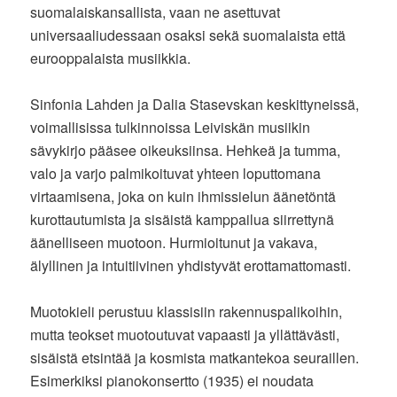
suomalaiskansallista, vaan ne asettuvat
universaaliudessaan osaksi sekä suomalaista että
eurooppalaista musiikkia.
Sinfonia Lahden ja Dalia Stasevskan keskittyneissä,
voimallisissa tulkinnoissa Leiviskän musiikin
sävykirjo pääsee oikeuksiinsa. Hehkeä ja tumma,
valo ja varjo palmikoituvat yhteen loputtomana
virtaamisena, joka on kuin ihmissielun äänetöntä
kurottautumista ja sisäistä kamppailua siirrettynä
äänelliseen muotoon. Hurmioitunut ja vakava,
älyllinen ja intuitiivinen yhdistyvät erottamattomasti.
Muotokieli perustuu klassisiin rakennuspalikoihin,
mutta teokset muotoutuvat vapaasti ja yllättävästi,
sisäistä etsintää ja kosmista matkantekoa seuraillen.
Esimerkiksi pianokonsertto (1935) ei noudata