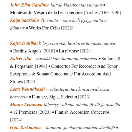
John Eliot Gardiner
laittaa klassikot tanssimaan •
Monteverdi: Vespro della beata vergine
[Archiv / DG 1990]
Kaija Saariaho
70 vuotta – oma kieli pysyy mutta ei
jähmety •
Works For Cello
[2022]
Kajsa Dahlbäck
löysi barokin luostareista naisen äänen
•
Earthly Angels
[2018]
•
La rêveuse
[2021]
Kalevi Aho
– musiikki kuin luontoon astumista •
Sinfonia 8
& Pergamon
[1994]
•
Concertos For Recorder And Tenor
Saxophone & Sonata Concertante For Accordion And
Strings
[2023]
Lotta Wennäkoski
– orkesteritaituri kansainvälisessä
nosteessa •
Flounce, Sigla, Sedecim
[2023]
Minna Leinonen
lähestyy vaikeita aiheita älyllä ja aisteilla
•
12 Premieres
[2023]
•
Finnish Accordion Concertos
[2024]
Outi Tarkiainen
– luonnon- ja elämänvoimien säveltäjä •