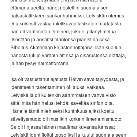
elämänalueella, hänet nostettiin suomalaisen
naisasialiikkeen sankarihahmoksi. Leiviskän olemus
ei ulkoisesti vastaa mielikuvaa lasikaton murtajasta:
hän oli vaatimaton ihminen, joka ei pitänyt melua
itsestään ja ansaitsi elantonsa pianistina sekä
Sibelius-Akatemian kirjastonhoitajana. Isän kuoltua
hänestä tuli jo varhain äitinsä ja sisarustensa elättäjä,
ja hän pysyi naimattomana.
Isä oli vastustanut ajatusta Helvin säveltäjyydestä, ja
identiteetin rakentaminen oli aluksi vaikeaa.
Leiviskällä oli kuitenkin äärimmäisen vahva visio
siitä, mitä hän halusi tehdä: säveltää sinfonioita.
Hänelle tämä miehiseksi kuninkuuslajiksi koettu
sävellysmuoto oli musiikin korkein ilmenemismuoto.
Se oli linjassa hänen maailmankuvansa kanssa:
Leiviskä identifioitui teosofiksi ja kuului suomalaiseen