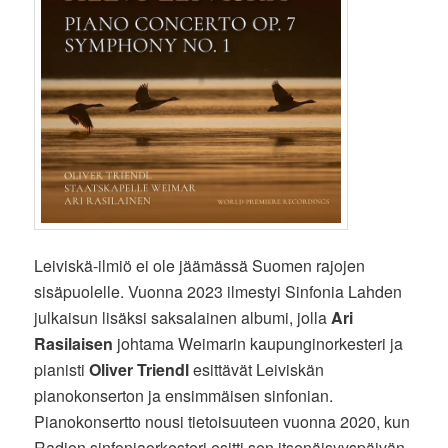
Leiviskä-ilmiö ei ole jäämässä Suomen rajojen
sisäpuolelle. Vuonna 2023 ilmestyi Sinfonia Lahden
julkaisun lisäksi saksalainen albumi, jolla
Ari
Rasilaisen
johtama Weimarin kaupunginorkesteri ja
pianisti
Oliver Triendl
esittävät Leiviskän
pianokonserton ja ensimmäisen sinfonian.
Pianokonsertto nousi tietoisuuteen vuonna 2020, kun
Radion sinfoniaorkesteri esitti sen itsenäisyyspäivän