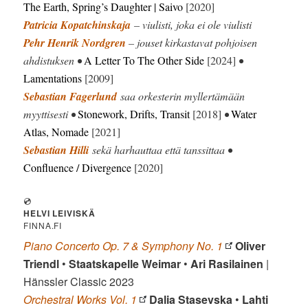
The Earth, Spring’s Daughter | Saivo
[2020]
Patricia Kopatchinskaja
– viulisti, joka ei ole viulisti
Pehr Henrik Nordgren
– jouset kirkastavat pohjoisen
ahdistuksen •
A Letter To The Other Side
[2024]
•
Lamentations
[2009]
Sebastian Fagerlund
saa orkesterin myllertämään
myyttisesti •
Stonework, Drifts, Transit
[2018]
•
Water
Atlas, Nomade
[2021]
Sebastian Hilli
sekä harhauttaa että tanssittaa •
Confluence / Divergence
[2020]
💿
HELVI LEIVISKÄ
FINNA.FI
Piano Concerto Op. 7 & Symphony No. 1
Oliver
Triendl
•
Staatskapelle Weimar
•
Ari Rasilainen
|
Hänssler Classic 2023
Orchestral Works Vol. 1
Dalia Stasevska
•
Lahti