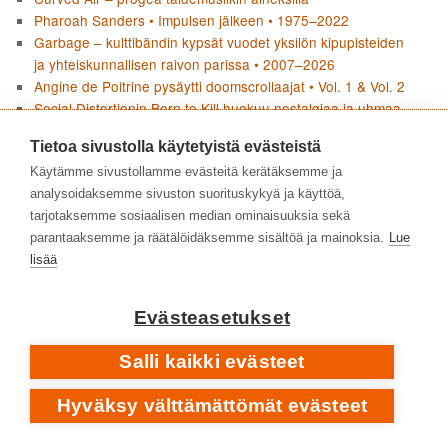
Pharoah Sanders • Impulsen jälkeen • 1975–2022
Garbage – kulttibändin kypsät vuodet yksilön kipupisteiden
ja yhteiskunnallisen raivon parissa • 2007–2026
Angine de Poitrine pysäytti doomscrollaajat • Vol. 1 & Vol. 2
Social Distortionin Born to Kill huokuu nostalgiaa ja uhmaa
Boards Of Canada – äänen arkeologiaa
Tietoa sivustolla käytetyistä evästeistä
Joni Mitchellin Blue ei jätä mitään kertomatta
Käytämme sivustollamme evästeitä kerätäksemme ja
Pharoah Sanders – tyyntä, myrskyä ja tuliperäistä voimaa •
analysoidaksemme sivuston suorituskykyä ja käyttöä,
1964–1974
tarjotaksemme sosiaalisen median ominaisuuksia sekä
Flean paluu jazzjuurille • Honora
parantaaksemme ja räätälöidäksemme sisältöä ja mainoksia.
Lue
lisää
KIRJOITTAJAT
Evästeasetukset
Salli kaikki evästeet
Hyväksy välttämättömät evästeet