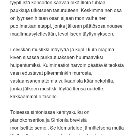
tyypillistä konserton kaavaa eikä liioin tuhlaa
paukkuja ulkoiseen taituruuteen. Keskimmäinen osa
on lyyrisen hitaan osan sijaan monivaiheinen
puolimatkan etappi, jonka jälkeen päätösosa nousee
maailmaasyleilevään, levolliseen täyttymykseen.
Leiviskän musiikki möyryää ja kuplii kuin magma
kiven sisässä purkautuakseen huumaaviksi
huipentumiksi. Kulminaatiot harvoin päättävät teoksia
vaan edustavat pikemminkin murrosta,
vastaansanomattomia vulkaanisia käännekohtia,
jonka jälkeen musiikki löytää tiensä uudelle,
kirkkaammalle tasolle.
Toisessa sinfoniassa kehityskulku on
pianokonserttoa ja Sinfonia brevistä
moniselitteisempi. Se kiemurtelee jännitteisenä mutta