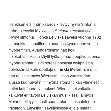
Henkisen etsinnän kaarros kiteytyy hyvin Sinfonia
Lahden levyltä löytyvässä
Sinfonia breviksessä
(”lyhyt sinfonia”), jonka Leiviskä sävelsi vuonna 1962
ja muokkasi lopulliseen asuunsa kymmenen vuotta
myöhemmin. Avantgardismin hän koki
ulkokohtaiseksi ja käytti työkaluinaan oppivuosiensa
myöhäisromanttis-ekspressionistista tyylipalettia.
Leiviskän tärkein opettaja oli
Erkki Melartin
, mutta
hän opiskeli myös Wienissä, jossa vuosisadan
alussa kuohuivat niin myöhäisromantiikan viimeiset
aallot kuin uudet virtaukset. Wieniläiset vaikutteet
kaikuvat eri tavoin Leiviskän musiikissa, ja myös
Melartin oli tyylillisesti suuntautunut saksalaiseen
traditioon. Leiviskän sävellyksissä ei ole mitään