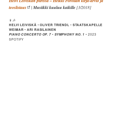
Helvi Leiviskän piirissä – Heikki Poroilan kirja-arvio ja
teoslistaus
|
Musiikki kuuluu kaikille
[3/2018]
📱🎶
HELVI LEIVISKÄ
•
OLIVER TRIENDL
•
STAATSKAPELLE
WEIMAR
•
ARI RASILAINEN
•
• 2023
PIANO CONCERTO OP. 7
SYMPHONY NO. 1
SPOTIFY