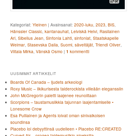
Kategoriat:
Yleinen
|
Avainsanat:
2020-luku
,
2023
,
BIS
,
Hänssler Classic
,
kantanauhat
,
Leiviskä Helvi
,
Rasilainen
Ari
,
Sibelius Jean
,
Sinfonia Lahti
,
sinfoniat
,
Staatskapelle
Weimar
,
Stasevska Dalia
,
Suomi
,
säveltäjät
,
Triendl Oliver
,
Viitala Mirka
,
Vänskä Osmo
|
kommentti
1
UUSIMMAT ARTIKKELIT
Boards Of Canada – ljudets arkeologi
Roxy Music – ilkikurisesta taiderockista viileään eleganssiin
John McGregorin paletti laajenee reunoiltaan
Scorpions – taustamusiikkia tajunnan laajentamiselle •
Lonesome Crow
Esa Pulliainen ja Agents loivat oman sinivalkoisen
soundinsa
Placebo loi debyyttinsä uudelleen • Placebo RE:CREATED
Curved Air – progea taidemusiikin aineksilla