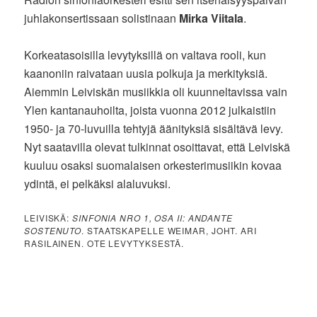
juhlakonsertissaan solistinaan
Mirka Viitala
.
Korkeatasoisilla levytyksillä on valtava rooli, kun
kaanoniin raivataan uusia polkuja ja merkityksiä.
Aiemmin Leiviskän musiikkia oli kuunneltavissa vain
Ylen kantanauhoilta, joista vuonna 2012 julkaistiin
1950- ja 70-luvuilla tehtyjä äänityksiä sisältävä levy.
Nyt saatavilla olevat tulkinnat osoittavat, että Leiviskä
kuuluu osaksi suomalaisen orkesterimusiikin kovaa
ydintä, ei pelkäksi alaluvuksi.
LEIVISKÄ:
SINFONIA NRO 1, OSA II: ANDANTE
SOSTENUTO
. STAATSKAPELLE WEIMAR, JOHT. ARI
RASILAINEN. OTE LEVYTYKSESTÄ.