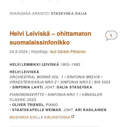
AVAINSANA-ARKISTO:
STASEVSKA DALIA
Helvi Leiviskä – ohittamaton
Komment
1
suomalaissinfonikko
24.9.2024
| Kirjoittaja:
Auli Särkiö-Pitkänen
HELVI LEMMIKKI LEIVISKÄ
1902–1982
HELVI LEIVISKÄ
ORCHESTRAL WORKS VOL. 1
•
SINFONIA BREVIS
•
ORKESTERISARJA NRO 2
•
SINFONIA NRO 2
| BIS 2023
•
SINFONIA LAHTI
, JOHT.
DALIA STASEVSKA
PIANOKONSERTTO
•
SINFONIA NRO 1
| HÄNSSLER
CLASSIC 2023
•
OLIVER TRIENDL
, PIANO
•
STAATSKAPELLE WEIMAR
, JOHT.
ARI RASILAINEN
MUSIIKKIA ESILLE KIRJASTOSSA