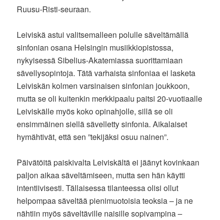
Ruusu-Risti-seuraan.
Leiviskä astui valitsemalleen polulle säveltämällä
sinfonian osana Helsingin musiikkiopistossa,
nykyisessä Sibelius-Akatemiassa suorittamiaan
sävellysopintoja. Tätä varhaista sinfoniaa ei lasketa
Leiviskän kolmen varsinaisen sinfonian joukkoon,
mutta se oli kuitenkin merkkipaalu paitsi 20-vuotiaalle
Leiviskälle myös koko opinahjolle, sillä se oli
ensimmäinen siellä sävelletty sinfonia. Aikalaiset
hymähtivät, että sen ”tekijäksi osuu nainen”.
Päivätöitä paiskivalta Leiviskältä ei jäänyt kovinkaan
paljon aikaa säveltämiseen, mutta sen hän käytti
intentiivisesti. Tällaisessa tilanteessa olisi ollut
helpompaa säveltää pienimuotoisia teoksia – ja ne
nähtiin myös säveltäville naisille sopivampina –