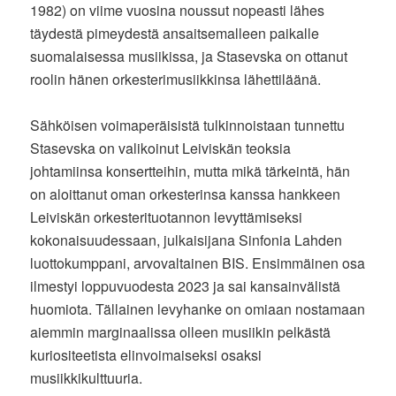
1982) on viime vuosina noussut nopeasti lähes
täydestä pimeydestä ansaitsemalleen paikalle
suomalaisessa musiikissa, ja Stasevska on ottanut
roolin hänen orkesterimusiikkinsa lähettiläänä.
Sähköisen voimaperäisistä tulkinnoistaan tunnettu
Stasevska on valikoinut Leiviskän teoksia
johtamiinsa konsertteihin, mutta mikä tärkeintä, hän
on aloittanut oman orkesterinsa kanssa hankkeen
Leiviskän orkesterituotannon levyttämiseksi
kokonaisuudessaan, julkaisijana Sinfonia Lahden
luottokumppani, arvovaltainen BIS. Ensimmäinen osa
ilmestyi loppuvuodesta 2023 ja sai kansainvälistä
huomiota. Tällainen levyhanke on omiaan nostamaan
aiemmin marginaalissa olleen musiikin pelkästä
kuriositeetista elinvoimaiseksi osaksi
musiikkikulttuuria.