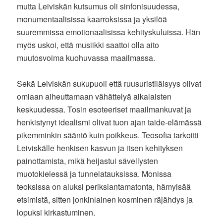
mutta Leiviskän kutsumus oli sinfonisuudessa,
monumentaalisissa kaarroksissa ja yksilöä
suuremmissa emotionaalisissa kehityskuluissa. Hän
myös uskoi, että musiikki saattoi olla aito
muutosvoima kuohuvassa maailmassa.
Sekä Leiviskän sukupuoli että ruusuristiläisyys olivat
omiaan aiheuttamaan vähättelyä aikalaisten
keskuudessa. Tosin esoteeriset maailmankuvat ja
henkistynyt idealismi olivat tuon ajan taide-elämässä
pikemminkin sääntö kuin poikkeus. Teosofia tarkoitti
Leiviskälle henkisen kasvun ja itsen kehityksen
painottamista, mikä heijastui sävellysten
muotokielessä ja tunnelatauksissa. Monissa
teoksissa on aluksi periksiantamatonta, hämyisää
etsimistä, sitten jonkinlainen kosminen räjähdys ja
lopuksi kirkastuminen.