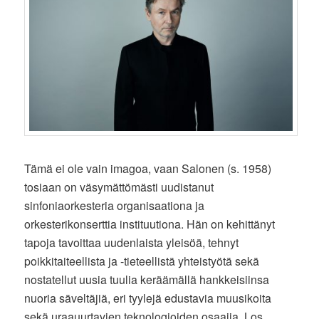
Tämä ei ole vain imagoa, vaan Salonen (s. 1958)
tosiaan on väsymättömästi uudistanut
sinfoniaorkesteria organisaationa ja
orkesterikonserttia instituutiona. Hän on kehittänyt
tapoja tavoittaa uudenlaista yleisöä, tehnyt
poikkitaiteellista ja -tieteellistä yhteistyötä sekä
nostatellut uusia tuulia keräämällä hankkeisiinsa
nuoria säveltäjiä, eri tyylejä edustavia muusikoita
sekä uraauurtavien teknologioiden osaajia. Los