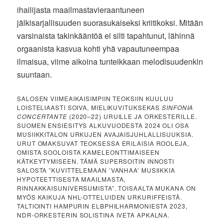
ihailijasta maailmastavieraantuneen
jälkisarjallisuuden suorasukaiseksi kriitikoksi. Mitään
varsinaista takinkääntöä ei silti tapahtunut, lähinnä
orgaanista kasvua kohti yhä vapautuneempaa
ilmaisua, viime aikoina tunteikkaan melodisuudenkin
suuntaan.
SALOSEN VIIMEAIKAISIMPIIN TEOKSIIN KUULUU
LOISTELIAASTI SOIVA, MIELIKUVITUKSEKAS
SINFONIA
CONCERTANTE
(2020–22) URUILLE JA ORKESTERILLE.
SUOMEN ENSIESITYS ALKUVUODESTA 2024 OLI OSA
MUSIIKKITALON URKUJEN AVAJAISJUHLALLISUUKSIA.
URUT OMAKSUVAT TEOKSESSA ERILAISIA ROOLEJA,
OMISTA SOOLOISTA KAMELEONTTIMAISEEN
KÄTKEYTYMISEEN. TÄMÄ SUPERSOITIN INNOSTI
SALOSTA ”KUVITTELEMAAN ’VANHAA’ MUSIIKKIA
HYPOTEETTISESTA MAAILMASTA,
RINNAKKAISUNIVERSUMISTA”. TOISAALTA MUKANA ON
MYÖS KAIKUJA NHL-OTTELUIDEN URKURIFFEISTÄ.
TALTIOINTI HAMPURIN ELBPHILHARMONIESTA 2023,
NDR-ORKESTERIN SOLISTINA IVETA APKALNA.