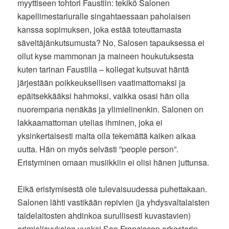
myyttiseen tohtori Faustiin: tekikö Salonen
kapellimestariuralle singahtaessaan paholaisen
kanssa sopimuksen, joka estää toteuttamasta
säveltäjänkutsumusta? No, Salosen tapauksessa ei
ollut kyse mammonan ja maineen houkutuksesta
kuten tarinan Faustilla – kollegat kutsuvat häntä
järjestään poikkeuksellisen vaatimattomaksi ja
epäitsekkääksi hahmoksi, vaikka osasi hän olla
nuorempana nenäkäs ja ylimielinenkin. Salonen on
lakkaamattoman utelias ihminen, joka ei
yksinkertaisesti malta olla tekemättä kaiken aikaa
uutta. Hän on myös selvästi ”people person”.
Eristyminen omaan musiikkiin ei olisi hänen juttunsa.
Eikä eristymisestä ole tulevaisuudessa puhettakaan.
Salonen lähti vastikään repivien (ja yhdysvaltalaisten
taidelaitosten ahdinkoa surullisesti kuvastavien)
erimielisyyksien vuoksi San Franciscon orkesterin