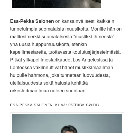
Esa-Pekka Salonen
on kansainvälisesti kaikkein
tunnetuimpia suomalaisia muusikoita. Monille hän on
malliesimerkki suomalaisesta ”musiikki-ihmeestä”,
yhä uusia huippumuusikoita, etenkin
kapellimestareita, tuottavasta koulutusjärjestelmästä.
Pitkät ylikapellimestarikaudet Los Angelesissa ja
Lontoossa vakiinnuttivat hänet musiikkimaailman
huipulle hahmona, joka tunnetaan luovuudesta,
uteliaisuudesta sekä halusta kehittää
orkesterimaailmaa uuteen suuntaan.
ESA-PEKKA SALONEN. KUVA: PATRICK SWIRC