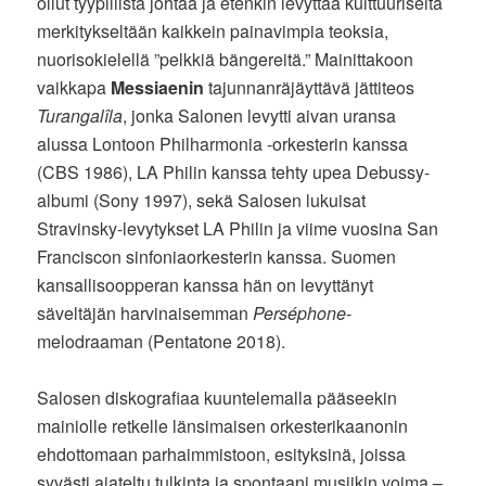
ollut tyypillistä johtaa ja etenkin levyttää kulttuuriselta
merkitykseltään kaikkein painavimpia teoksia,
nuorisokielellä ”pelkkiä bängereitä.” Mainittakoon
vaikkapa
Messiaenin
tajunnanräjäyttävä jättiteos
Turangalîla
, jonka Salonen levytti aivan uransa
alussa Lontoon Philharmonia -orkesterin kanssa
(CBS 1986), LA Philin kanssa tehty upea Debussy-
albumi (Sony 1997), sekä Salosen lukuisat
Stravinsky-levytykset LA Philin ja viime vuosina San
Franciscon sinfoniaorkesterin kanssa. Suomen
kansallisoopperan kanssa hän on levyttänyt
säveltäjän harvinaisemman
Perséphone
-
melodraaman (Pentatone 2018).
Salosen diskografiaa kuuntelemalla pääseekin
mainiolle retkelle länsimaisen orkesterikaanonin
ehdottomaan parhaimmistoon, esityksinä, joissa
syvästi ajateltu tulkinta ja spontaani musiikin voima –