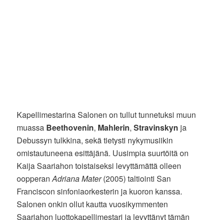
Kapellimestarina Salonen on tullut tunnetuksi muun
muassa
Beethovenin
,
Mahlerin
,
Stravinskyn
ja
Debussyn tulkkina, sekä tietysti nykymusiikin
omistautuneena esittäjänä. Uusimpia suurtöitä on
Kaija Saariahon toistaiseksi levyttämättä olleen
oopperan
Adriana Mater
(2005) taltiointi San
Franciscon sinfoniaorkesterin ja kuoron kanssa.
Salonen onkin ollut kautta vuosikymmenten
Saariahon luottokapellimestari ja levyttänyt tämän