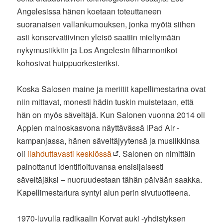
Angelesissa hänen koetaan toteuttaneen
suoranaisen vallankumouksen, jonka myötä siihen
asti konservatiivinen yleisö saatiin mieltymään
nykymusiikkiin ja Los Angelesin filharmonikot
kohosivat huippuorkesteriksi.
Koska Salosen maine ja meriitit kapellimestarina ovat
niin mittavat, monesti hädin tuskin muistetaan, että
hän on myös säveltäjä. Kun Salonen vuonna 2014 oli
Applen mainoskasvona näyttävässä iPad Air -
kampanjassa, hänen säveltäjyytensä ja musiikkinsa
oli
ilahduttavasti keskiössä
. Salonen on nimittäin
painottanut identifioituvansa ensisijaisesti
säveltäjäksi – nuoruudestaan tähän päivään saakka.
Kapellimestariura syntyi alun perin sivutuotteena.
1970-luvulla radikaalin Korvat auki -yhdistyksen