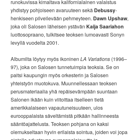
runokuvissa kimaltava kalifornialainen valaistus
yhdistyy pohjoiseen avaruuteen sekä
Debussy
-
henkiseen pilveilevään pehmeyteen.
Dawn Upshaw
,
joka oli Salosen läheisen ystävän
Kaija Saariahon
luottosopraano, tulkitsee teoksen lumoavasti Sonyn
levyllä vuodelta 2001.
Albumilta löytyy myös ikoninen
LA Variations
(1996–
97), joka on Salosen tunnetuimpia teoksia. Se on
paitsi kaupungin myös orkesterin ja Salosen
yhteistyön muotokuva. Muunnellessaan teoksen
perusmateriaalia yhä repäisevämpään suuntaan
Salonen ikään kuin viitoittaa itselleen tietä
amerikkalaiseen vapautuneisuuteen, ulos
eurooppalaista säveltämistä pitkään hallinneesta
sääntöajattelusta. Teoksen pohjana on kaksi
olemukseltaan hyvin erilaista sointua, joiden voi jopa