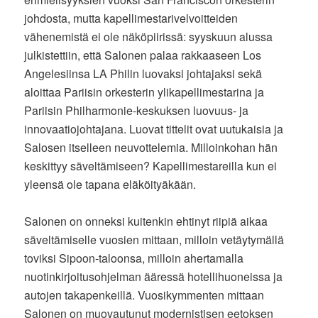
johdosta, mutta kapellimestarivelvoitteiden
vähenemistä ei ole näköpiirissä: syyskuun alussa
julkistettiin, että Salonen palaa rakkaaseen Los
Angelesiinsa LA Philin luovaksi johtajaksi sekä
aloittaa Pariisin orkesterin ylikapellimestarina ja
Pariisin Philharmonie-keskuksen luovuus- ja
innovaatiojohtajana. Luovat tittelit ovat uutukaisia ja
Salosen itselleen neuvottelemia. Milloinkohan hän
keskittyy säveltämiseen? Kapellimestareilla kun ei
yleensä ole tapana eläköityäkään.
Salonen on onneksi kuitenkin ehtinyt riipiä aikaa
säveltämiselle vuosien mittaan, milloin vetäytymällä
toviksi Sipoon-taloonsa, milloin ahertamalla
nuotinkirjoitusohjelman ääressä hotellihuoneissa ja
autojen takapenkeillä. Vuosikymmenten mittaan
Salonen on muovautunut modernistisen eetoksen