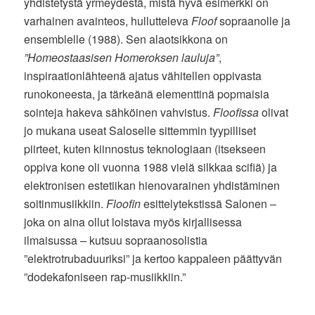
yhdistetystä yrmeydestä, mistä hyvä esimerkki on
varhainen avainteos, hullutteleva
Floof
sopraanolle ja
ensemblelle (1988). Sen alaotsikkona on
”Homeostaasisen Homeroksen lauluja”
,
inspiraationlähteenä ajatus vähitellen oppivasta
runokoneesta, ja tärkeänä elementtinä popmaisia
sointeja hakeva sähköinen vahvistus.
Floofissa
olivat
jo mukana useat Saloselle sittemmin tyypilliset
piirteet, kuten kiinnostus teknologiaan (itsekseen
oppiva kone oli vuonna 1988 vielä silkkaa scifiä) ja
elektronisen estetiikan hienovarainen yhdistäminen
soitinmusiikkiin.
Floofin
esittelytekstissä Salonen –
joka on aina ollut loistava myös kirjallisessa
ilmaisussa – kutsuu sopraanosolistia
”elektrotrubaduuriksi” ja kertoo kappaleen päättyvän
”dodekafoniseen rap-musiikkiin.”