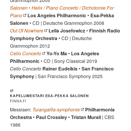
Grammophon 2005
Salonen • Helix / Piano Concerto / Dichotomie For
Piano
Los Angeles Philharmonic
•
Esa-Pekka
Salonen
• CD | Deutsche Grammophon 2008
Out Of Nowhere
Leila Josefowicz
•
Finnish Radio
Symphony Orchestra
• CD | Deutsche
Grammophon 2012
Cello Concerto
Yo-Yo Ma
•
Los Angeles
Philharmonic
• CD | Sony Classical 2019
Cello Concerto
Rainer Eudeikis
•
San Francisco
Symphony
| San Francisco Symphony 2025
💿
KAPELLIMESTARI
ESA-PEKKA SALONEN
FINNA.FI
Messiaen:
Turangalîla-symphonie
Philharmonia
Orchestra
•
Paul Crossley
•
Tristan Murail
| CBS
1986