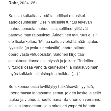
Dohr
, 2024–25).
Salosta kutkuttaa viedä taiturilliset muusikot
ääriolosuhteisiin. Usein musiikki tuntuu tekevän
mahdottomasta mahdollista, soittimet ylittävät
painovoiman rajoitukset. Atleettinen taituruus ei silti
ole itsetarkoitus. ”Minua sattuu viehättämään ajatus
fyysisillä (ja joskus henkisillä) äärirajoillaan
operoivasta virtuoosista”, Salonen kirjoittaa
sellokonserttonsa esittelyssä ja jatkaa: ”Todellinen
virtuoosi osaa vangita kauneuden ja ilmaisuvoiman
myös kaikkein hiljaisimpina hetkinä (…).”
Sellokonsertossa levittäytyy häikäisevän lyyrisiä,
unenomaisia fantasiamaisemia, joiden keskellä sello
laulaa ja viuhuu aineettomana. Salonen on verrannut
solistia komeettaan, jota orkesteri ympäröi hännän