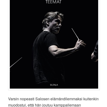
Varsin nopeasti Salosen elämändilemmaksi kuitenkin
muodostui, että hän joutuu kamppailemaan