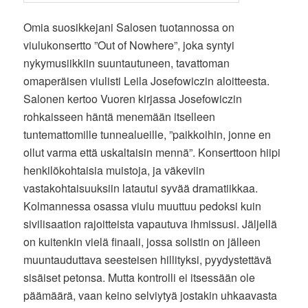
Omia suosikkejani Salosen tuotannossa on
viulukonsertto ”Out of Nowhere”, joka syntyi
nykymusiikkiin suuntautuneen, tavattoman
omaperäisen viulisti Leila Josefowiczin aloitteesta.
Salonen kertoo Vuoren kirjassa Josefowiczin
rohkaisseen häntä menemään itselleen
tuntemattomille tunnealueille, ”paikkoihin, jonne en
ollut varma että uskaltaisin mennä”. Konserttoon hiipi
henkilökohtaisia muistoja, ja väkeviin
vastakohtaisuuksiin latautui syvää dramatiikkaa.
Kolmannessa osassa viulu muuttuu pedoksi kuin
sivilisaation rajoitteista vapautuva ihmissusi. Jäljellä
on kuitenkin vielä finaali, jossa solistin on jälleen
muuntauduttava seesteisen hillityksi, pyydystettävä
sisäiset petonsa. Mutta kontrolli ei itsessään ole
päämäärä, vaan keino selviytyä jostakin uhkaavasta