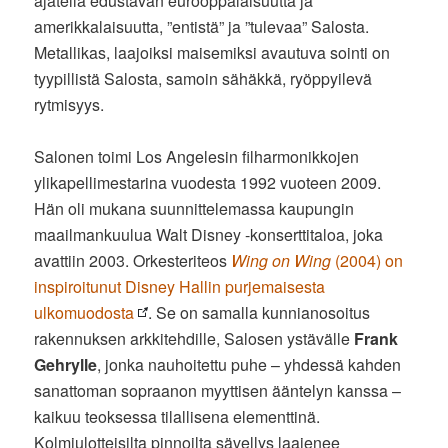
ajatella edustavan eurooppalaisuutta ja
amerikkalaisuutta, ”entistä” ja ”tulevaa” Salosta.
Metallikas, laajoiksi maisemiksi avautuva sointi on
tyypillistä Salosta, samoin sähäkkä, ryöppyilevä
rytmisyys.
Salonen toimi Los Angelesin filharmonikkojen
ylikapellimestarina vuodesta 1992 vuoteen 2009.
Hän oli mukana suunnittelemassa kaupungin
maailmankuulua Walt Disney -konserttitaloa, joka
avattiin 2003. Orkesteriteos
Wing on Wing
(2004) on
inspiroitunut Disney Hallin purjemaisesta
ulkomuodosta
. Se on samalla kunnianosoitus
rakennuksen arkkitehdille, Salosen ystävälle
Frank
Gehrylle
, jonka nauhoitettu puhe – yhdessä kahden
sanattoman sopraanon myyttisen ääntelyn kanssa –
kaikuu teoksessa tilallisena elementtinä.
Kolmiulotteisilta pinnoilta sävellys laajenee