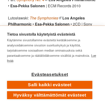
•
Esa-Pekka Salonen
| ECM Records 2010
Lutosławski:
The Symphonies
Los Angeles
Philharmonic
•
Esa-Pekka Salonen
• 2CD | Sony
2013
Tietoa sivustolla käytetyistä evästeistä
Käytämme sivustollamme evästeitä kerätäksemme ja
Grieg:
Wonderland
Alice Sara Ott
, piano •
analysoidaksemme sivuston suorituskykyä ja käyttöä,
Symphonieorchester des Bayerischen
tarjotaksemme sosiaalisen median ominaisuuksia sekä
Rundfunks
•
Esa-Pekka Salonen
| Deutsche
parantaaksemme ja räätälöidäksemme sisältöä ja mainoksia.
Lue
Grammophon 2016
lisää
Saariaho:
Adriana Mater
Fleur Barron
(Adrianna) •
Evästeasetukset
Axelle Fanyo
(Refka) •
Nicholas Phan
(Yonas) •
Salli kaikki evästeet
Christopher Purves
(Tsargo) •
San Francisco
Symphony Chorus
•
San Francisco Symphony
•
Hyväksy välttämättömät evästeet
Esa-Pekka Salonen
• 2CD | Deutsche Grammophon
2024