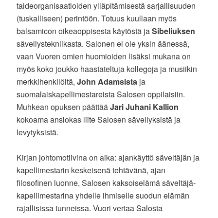
taideorganisaatioiden ylläpitämisestä sarjallisuuden
(tuskalliseen) perintöön. Totuus kuullaan myös
balsamicon oikeaoppisesta käytöstä ja
Sibeliuksen
sävellystekniikasta. Salonen ei ole yksin äänessä,
vaan Vuoren omien huomioiden lisäksi mukana on
myös koko joukko haastateltuja kollegoja ja musiikin
merkkihenkilöitä,
John Adamsista
ja
suomalaiskapellimestareista Salosen oppilaisiin.
Muhkean opuksen päättää
Jari Juhani Kallion
kokoama ansiokas liite Salosen sävellyksistä ja
levytyksistä.
Kirjan johtomotiivina on aika: ajankäyttö säveltäjän ja
kapellimestarin keskeisenä tehtävänä, ajan
filosofinen luonne, Salosen kaksoiselämä säveltäjä-
kapellimestarina yhdelle ihmiselle suodun elämän
rajallisissa tunneissa. Vuori vertaa Salosta