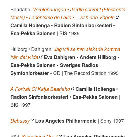
Saariaho:
Verblendungen • Jardin secret I (Electronic
Music) • Laconisme de l’aile • …sah den Vögeln
Camilla Hoitenga
•
Radion Sinfoniaorkesteri
•
Esa-Pekka Salonen
| BIS 1985
Hillborg / Dahlgren:
Jag vill se min älskade komma
från det vilda
Eva Dahlgren • Anders Hillborg •
Esa-Pekka Salonen • Sveriges Radios
Symfoniorkester •
CD | The Record Station 1995
A Portrait Of Kaija Saariaho
Camilla Hoitenga
•
Radion Sinfoniaorkesteri
•
Esa-Pekka Salonen
|
BIS 1997
Debussy
Los Angeles Philharmonic
| Sony 1997
Pärt:
Symphony No. 4
Los Angeles Philharmonic