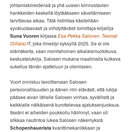
johtamiskiireidensä ja yhä uusien kiinnostavien
hankkeiden keskellä löytääkseen säveltämiseen
tarvittavaa aikaa. Tätä ristiriitaa käsitellään
syväluotaavasti ja viihdyttävästi toimittaja-kirjailija
Suna Vuoren
kirjassa
Esa-Pekka Salonen. Teemat
(Siltala)
, joka ilmestyi syksyllä 2025. Se ei ole
elämäkerta, vaan monitahoinen aikalaismuotokuva,
keskustelukirja, Salosen mukana maailmalla kulkeva
sukellus tämän ajatteluun ja olemiseen.
Vuori onnistuu tavoittamaan Salosen
persoonallisuuden ja äänen niin elävästi, että lukija
pääsee aivan lähelle Salosen vinhaa, syvällistä ja
kaikkialle nälkäisenä kurottelevaa ajatuksenjuoksua.
Itseäni ei aiheiden poukkoilu häirinnyt, vaan oli
silkkaa nautintoa lukea Salosen näkemyksiä
Schopenhauerista
kvanttimekaniikkaan ja