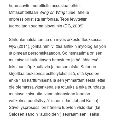
huumaaviin merellisiin assosiaatioihin.
Mittasuhteiltaan
Wing on Wing
tulee lähelle
impressionistista sinfoniaa. Teos levytettiin
tuoreeltaan suomalaisvoimin (DG, 2005).
Sinfoniamaista tuntua on myös orkesteriteoksessa
Nyx
(2011), jonka nimi viittaa antiikin mytologian yön
ja pimeän personifikaatioon. Sointimaailma on sen
mukaisesti kutkuttavan hämyinen ja häilähtelevä,
tekstuurit läpikuultavia ja harsomaisia. Salonen
kirjoittaa teoksensa esittelytekstissä, että kyse on
ehkä ”iän karttumisesta ja sen ymmärtämisestä, ettei
ole olemassa yksinkertaisia totuuksia eikä puhdasta
mustavalkoisuutta, vaan ainoastaan loputon
valikoima puolisävyjä” (suom. Jari Juhani Kallio).
Sävellysprosessi on hänelle luovien visioiden (tai
Salosen sanoin ”audioiden”) seuraamisen lisäksi