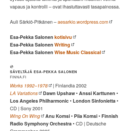
vapaus ja kontrolli – ovat ihastuttavasti tasapainossa.
Auli Särkiö-Pitkänen –
aesarkio.wordpress.com
Esa-Pekka Salonen
kotisivu
Esa-Pekka Salonen
Writing
Esa-Pekka Salonen
Wise Music Classical
💿
SÄVELTÄJÄ
ESA-PEKKA SALONEN
FINNA.FI
Works 1992–1978
| Finlandia 2002
LA Variations
Dawn Upshaw
•
Anssi Karttunen
•
Los Angeles Philharmonic
•
London Sinfonietta
•
CD | Sony 2001
Wing On Wing
Anu Komsi
•
Piia Komsi
•
Finnish
Radio Symphony Orchestra
• CD | Deutsche