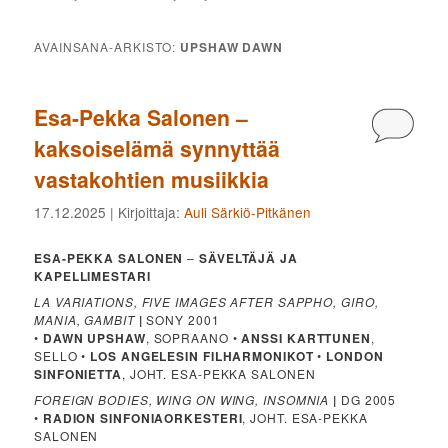
AVAINSANA-ARKISTO:
UPSHAW DAWN
Esa-Pekka Salonen –
Kommen
kaksoiselämä synnyttää
vastakohtien musiikkia
17.12.2025
| Kirjoittaja:
Auli Särkiö-Pitkänen
ESA-PEKKA SALONEN
–
SÄVELTÄJÄ JA
KAPELLIMESTARI
LA VARIATIONS, FIVE IMAGES AFTER SAPPHO, GIRO,
MANIA, GAMBIT
|
SONY 2001
•
DAWN UPSHAW
, SOPRAANO •
ANSSI KARTTUNEN
,
SELLO •
LOS ANGELESIN FILHARMONIKOT
•
LONDON
SINFONIETTA
, JOHT. ESA-PEKKA SALONEN
FOREIGN BODIES, WING ON WING, INSOMNIA
|
DG 2005
•
RADION SINFONIAORKESTERI
, JOHT. ESA-PEKKA
SALONEN