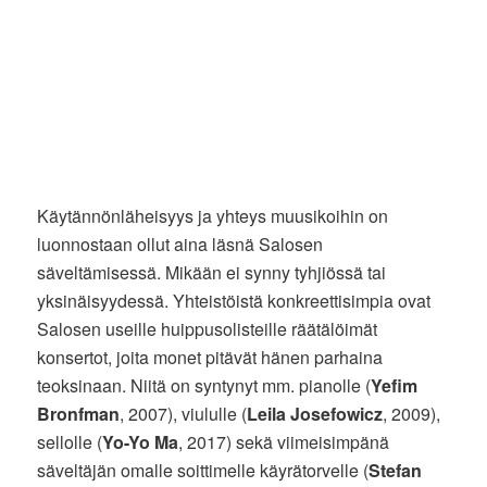
Käytännönläheisyys ja yhteys muusikoihin on
luonnostaan ollut aina läsnä Salosen
säveltämisessä. Mikään ei synny tyhjiössä tai
yksinäisyydessä. Yhteistöistä konkreettisimpia ovat
Salosen useille huippusolisteille räätälöimät
konsertot, joita monet pitävät hänen parhaina
teoksinaan. Niitä on syntynyt mm. pianolle (
Yefim
Bronfman
, 2007), viululle (
Leila Josefowicz
, 2009),
sellolle (
Yo-Yo Ma
, 2017) sekä viimeisimpänä
säveltäjän omalle soittimelle käyrätorvelle (
Stefan