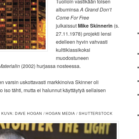
Tuolloin vastikään toisen
albuminsa
A Grand Don’t
Come For Free
julkaissut
Mike Skinnerin
(s.
27.11.1978) projekti lensi
edelleen hyvin vahvasti
kulttiklassikoksi
muodostuneen
Materialin
(2002) hurjassa nosteessa.
n varsin uskottavasti markkinoiva Skinner oli
 iso tähti, mutta ei halunnut käyttäytyä sellaisen
. KUVA: DAVE HOGAN / HOGAN MEDIA / SHUTTERSTOCK