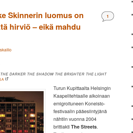
ike Skinnerin luomus on
Kommentteja
1
tä hirviö – eikä mahdu
skallio
R
–
THE DARKER THE SHADOW THE BRIGHTER THE LIGHT
SA
Turun Kupittaalta Helsingin
Kaapelitehtaalle aikoinaan
emigroituneen Koneisto-
festivaalin pääesiintyjänä
nähtiin vuonna 2004
brittiakti
The Streets
.