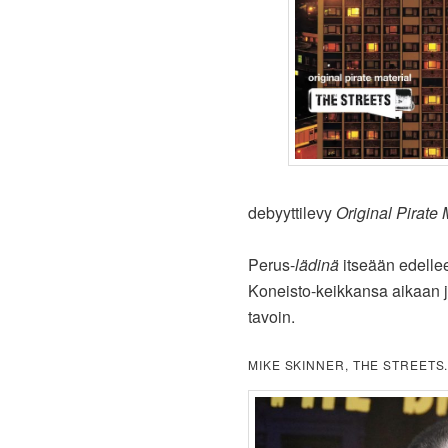
debyyttilevy
Original Pirate 
Perus-
lädinä
itseään edellee
Koneisto-keikkansa aikaan jo
tavoin.
MIKE SKINNER, THE STREETS