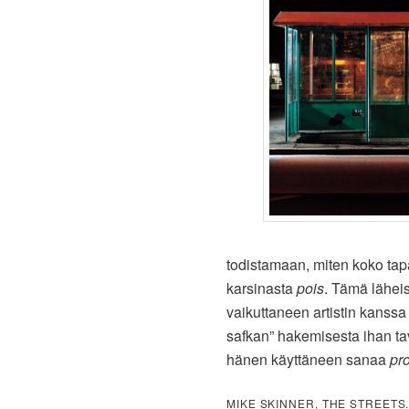
todistamaan, miten koko tap
karsinasta
pois
. Tämä lähei
vaikuttaneen artistin kanss
safkan” hakemisesta ihan ta
hänen käyttäneen sanaa
pr
MIKE SKINNER, THE STREETS