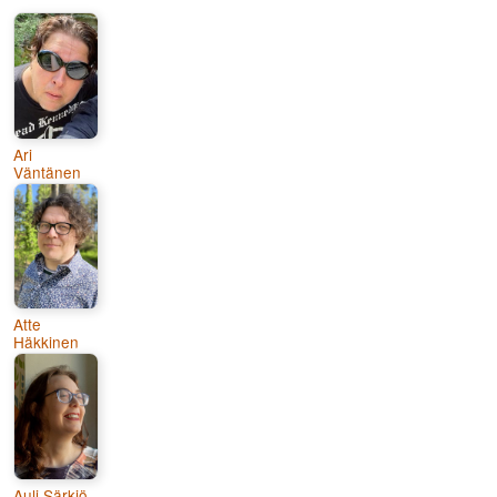
Ari
Väntänen
Atte
Häkkinen
Auli Särkiö-