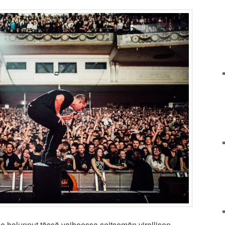
le halunnut tässä vaiheessa seitsemän virallisen