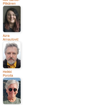
Pitkänen
Azra
Arnautović
Heikki
Poroila