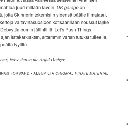
 mahtua juuri millään tavoin.
UK garage
on
 joita Skinnerin tekemisiin yleensä päälle liimataan,
kertoja valtavirtasuosioon kotisaarillaan noussut lajike
Debyyttialbumin jättihitillä ’Let’s Push Things
jan listakärkiaktiin, sittemmin varsin tutuksi tulleella,
eällä tyylillä.
ems, leave that to the Artful Dodger
HINGS FORWARD • ALBUMILTA
ORIGINAL PIRATE MATERIAL