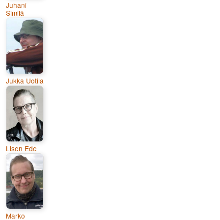
Juhani
Similä
Jukka Uotila
Lisen Ede
Marko