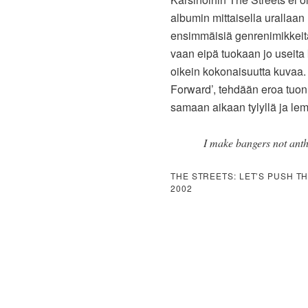
albumin mittaisella urallaan
ensimmäisiä genrenimikkeitä,
vaan eipä tuokaan jo useita 
oikein kokonaisuutta kuvaa. 
Forward’, tehdään eroa tuon a
samaan aikaan tylyllä ja lemp
I make bangers not anth
THE STREETS: LET’S PUSH T
2002