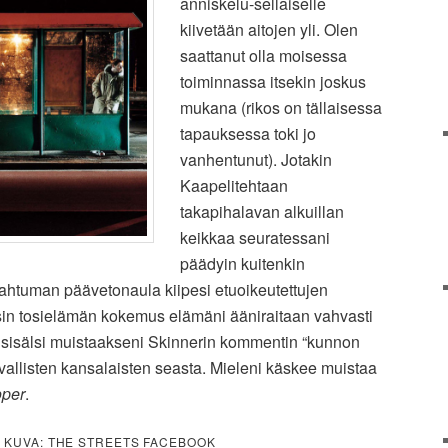
anniskelu-sellaiselle
kiivetään aitojen yli. Olen
saattanut olla moisessa
toiminnassa itsekin joskus
mukana (rikos on tällaisessa
tapauksessa toki jo
vanhentunut). Jotakin
Kaapelitehtaan
takapihalavan alkuillan
keikkaa seuratessani
päädyin kuitenkin
ahtuman päävetonaula kiipesi etuoikeutettujen
sin tosielämän kokemus elämäni ääniraitaan vahvasti
a sisälsi muistaakseni Skinnerin kommentin “kunnon
vallisten kansalaisten seasta. Mieleni käskee muistaa
oper
.
. KUVA: THE STREETS FACEBOOK