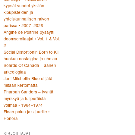
kypsät vuodet yksilön
kipupisteiden ja
yhteiskunnallisen raivon
parissa • 2007–2026
Angine de Poitrine pysäytti
doomscrollaajat • Vol. 1 & Vol.
2
Social Distortionin Born to Kill
huokuu nostalgiaa ja uhmaa
Boards Of Canada – äänen
arkeologiaa
Joni Mitchellin Blue ei jätä
mitään kertomatta
Pharoah Sanders – tyyntä,
myrskyä ja tuliperäistä
voimaa • 1964–1974
Flean paluu jazzjuurille •
Honora
KIRJOITTAJAT