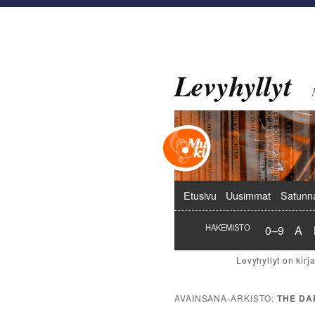
Levyhyllyt
Päävalikko
Etusivu
Uusimmat
Satunn
Hakemist
Hak
HAKEMISTO
0–9
A
AVAINSANA-ARKISTO:
THE DA