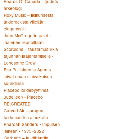
Boards Of Canada – ljudets
arkeologi
Roxy Music – ilkikurisesta
:
taiderockista viileään
eleganssiin
John McGregorin paletti
laajenee reunoiltaan
Scorpions – taustamusiikkia
tajunnan laajentamiselle •
Lonesome Crow
Esa Pulliainen ja Agents
loivat oman sinivalkoisen
soundinsa
Placebo loi debyyttinsä
uudelleen • Placebo
RE:CREATED
Curved Air – progea
taidemusiikin aineksilla
Pharoah Sanders • Impulsen
jälkeen • 1975–2022
Garbage – kulttibändin