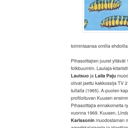
toimintaansa omilla ehdoilla
Pihasoittajien juuret yltävät
folkbuumiin. Laulaja-kitaristi
Lautsuo
ja
Laila Paju
muodo
olivat jaettu kakkossija TV 
tullalla
(1965). A-puolen kapp
profiloituvan Kuusen ensimm
Pihasoittajia ennakoineita ry
vuonna 1969. Kuusen, Linda
Karlssonin
muodostaman nel
amerikkalaisesta ja irlantila