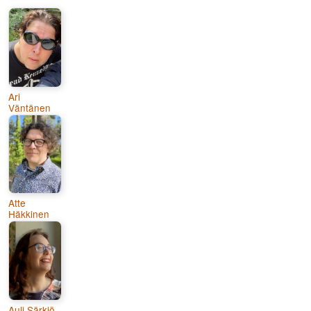
Ari
Väntänen
Atte
Häkkinen
Auli Särkiö-