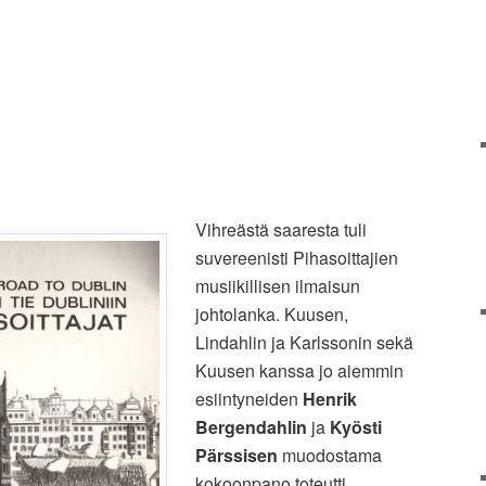
Vihreästä saaresta tuli
suvereenisti Pihasoittajien
musiikillisen ilmaisun
johtolanka. Kuusen,
Lindahlin ja Karlssonin sekä
Kuusen kanssa jo aiemmin
esiintyneiden
Henrik
Bergendahlin
ja
Kyösti
Pärssisen
muodostama
kokoonpano toteutti