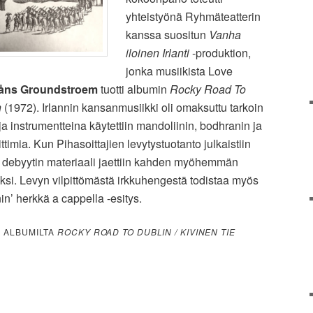
yhteistyönä Ryhmäteatterin
kanssa suositun
Vanha
iloinen Irlanti
-produktion,
jonka musiikista Love
åns Groundstroem
tuotti albumin
Rocky Road To
n
(1972). Irlannin kansanmusiikki oli omaksuttu tarkoin
ja instrumentteina käytettiin mandoliinin, bodhranin ja
ittimia. Kun Pihasoittajien levytystuotanto julkaistiin
debyytin materiaali jaettiin kahden myöhemmän
si. Levyn vilpittömästä irkkuhengestä todistaa myös
’ herkkä a cappella -esitys.
• ALBUMILTA
ROCKY ROAD TO DUBLIN / KIVINEN TIE