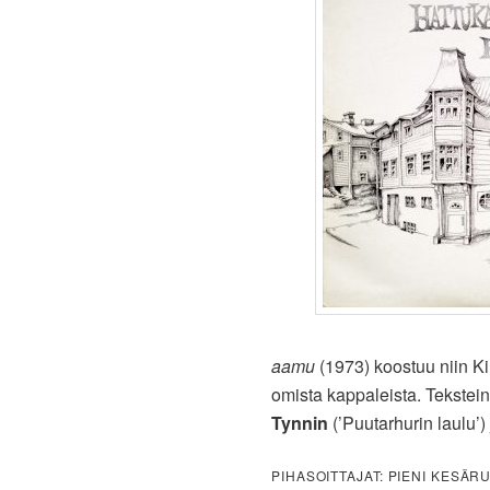
aamu
(1973) koostuu niin K
omista kappaleista. Tekstein
Tynnin
(’Puutarhurin laulu’)
PIHASOITTAJAT: PIENI KESÄR