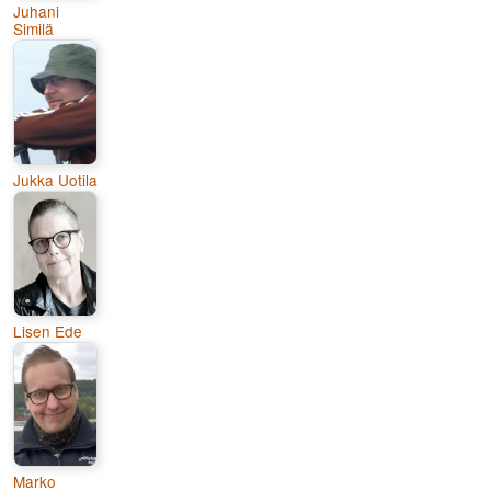
Juhani
Similä
Jukka Uotila
Lisen Ede
Marko