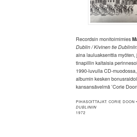
Recordsin monitoimimies
M
Dublin / Kivinen tie Dublinii
aina lauluaksenttia myöten, 
tinapillin kaltaisia perinneso
1990-luvulla CD-muodossa, 
albumin kesken bonusraidoik
kansansävelmä ’Corie Doonin
PIHASOITTAJAT: CORIE DOON 
DUBLINIIN
1972