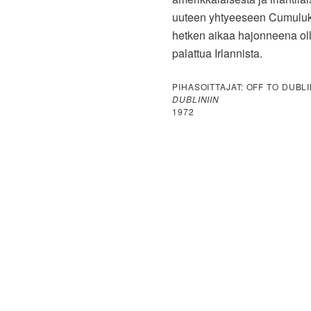
uuteen yhtyeeseen Cumul
hetken aikaa hajonneena ollu
palattua Irlannista.
PIHASOITTAJAT: OFF TO DUBL
DUBLINIIN
1972