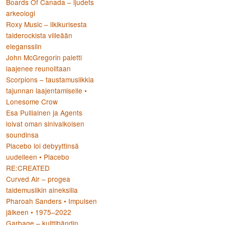
Boards Of Canada – ljudets
arkeologi
Roxy Music – ilkikurisesta
taiderockista viileään
eleganssiin
John McGregorin paletti
laajenee reunoiltaan
Scorpions – taustamusiikkia
tajunnan laajentamiselle •
Lonesome Crow
Esa Pulliainen ja Agents
loivat oman sinivalkoisen
soundinsa
Placebo loi debyyttinsä
uudelleen • Placebo
RE:CREATED
Curved Air – progea
taidemusiikin aineksilla
Pharoah Sanders • Impulsen
jälkeen • 1975–2022
Garbage – kulttibändin