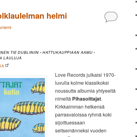
folklaulelman helmi
Kommentoi
uniemi
INEN TIE DUBLINIIN
•
HATTUKAUPPIAAN AAMU
•
N LAULUJA
SA
Love Records julkaisi 1970-
luvulla kolme klassikoksi
noussutta albumia yhtyeeltä
nimeltä
Pihasoittajat
.
Kirkkaimman hetkensä
parrasvaloissa ryhmä koki
sijoittuessaan
seitsemänneksi vuoden