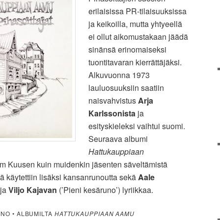
erilaisissa PR-tilaisuuksissa
ja keikoilla, mutta yhtyeellä
ei ollut aikomustakaan jäädä
sinänsä erinomaiseksi
tuontitavaran kierrättäjäksi.
Alkuvuonna 1973
lauluosuuksiin saatiin
naisvahvistus
Arja
Karlssonista
ja
esityskieleksi vaihtui suomi.
Seuraava albumi
Hattukauppiaan
im Kuusen kuin muidenkin jäsenten säveltämistä
ä käytettiin lisäksi kansanrunoutta sekä
Aale
 ja
Viljo Kajavan
(’Pieni kesäruno’) lyriikkaa.
UNO • ALBUMILTA
HATTUKAUPPIAAN AAMU