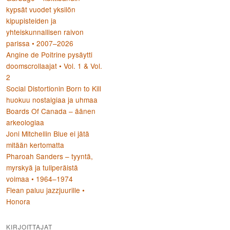
kypsät vuodet yksilön
kipupisteiden ja
yhteiskunnallisen raivon
parissa • 2007–2026
Angine de Poitrine pysäytti
doomscrollaajat • Vol. 1 & Vol.
2
Social Distortionin Born to Kill
huokuu nostalgiaa ja uhmaa
Boards Of Canada – äänen
arkeologiaa
Joni Mitchellin Blue ei jätä
mitään kertomatta
Pharoah Sanders – tyyntä,
myrskyä ja tuliperäistä
voimaa • 1964–1974
Flean paluu jazzjuurille •
Honora
KIRJOITTAJAT