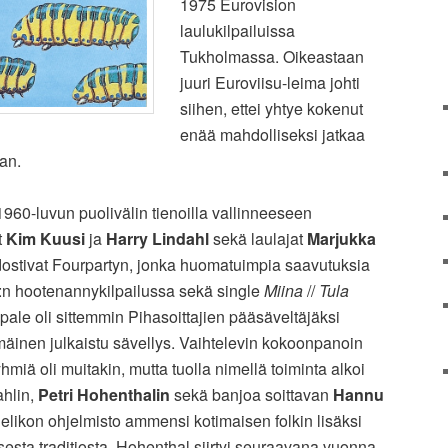
1975 Eurovision
laulukilpailuissa
Tukholmassa. Oikeastaan
juuri Euroviisu-leima johti
siihen, ettei yhtye kokenut
enää mahdolliseksi jatkaa
an.
 1960-luvun puolivälin tienoilla vallinneeseen
t
Kim Kuusi
ja
Harry Lindahl
sekä laulajat
Marjukka
stivat Fourpartyn, jonka huomatuimpia saavutuksia
2:n hootenannykilpailussa sekä single
Miina
//
Tula
ale oli sittemmin Pihasoittajien pääsäveltäjäksi
äinen julkaistu sävellys. Vaihtelevin kokoonpanoin
hmiä oli muitakin, mutta tuolla nimellä toiminta alkoi
hlin,
Petri Hohenthalin
sekä banjoa soittavan
Hannu
ikon ohjelmisto ammensi kotimaisen folkin lisäksi
isesta traditiosta. Hohenthal siirtyi seuraavana vuonna