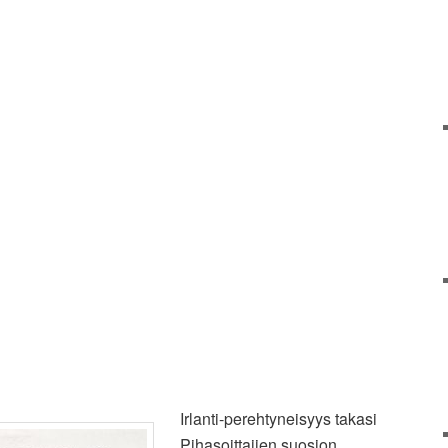
Irlanti-perehtyneisyys takasi
Pihasoittajien suosion