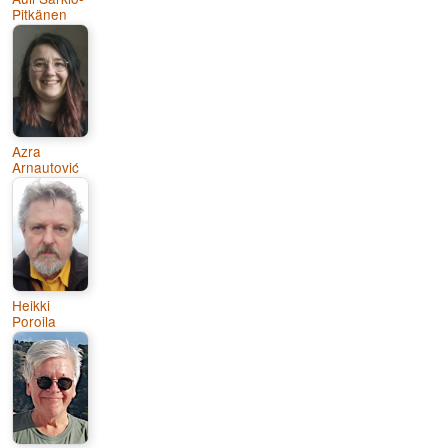
Pitkänen
Azra
Arnautović
Heikki
Poroila