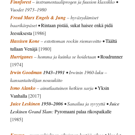
Finnforest
– instrumentaaliprogen ja fuusion klassikko •
Vuodet 1973–1980
Freud Marx Engels & Jung
– hyväsydämiset
baarikärpäset •
Rintaan pistää, sukat haisee enkä pidä
Jeesuksesta
[1986]
Hassisen Kone
– estottoman rockin riemuvoitto •
Täältä
tullaan Venäjä
[1980]
Hurriganes
– homma ja kuinka se hoidetaan •
Roadrunner
[1974]
Irwin Goodman
1943–1991
• Irwinin 1960-luku –
kansantaiteilijan nousukiito
Ismo Alanko
– ainutlaatuinen hetkien sarja •
Yksin
Vanhalla
[2017]
Juice Leskinen
1950–2006
• Sanailua ja syvyyttä •
Juice
Leskinen Grand Slam:
Pyromaani palaa rikospaikalle
[1985]
Kaseva
– suomenkielinen aikuispop kestää aikaa • Vuodet