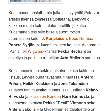
Kuosmasen ensialbumin julkaisi levy-yhtiö Polarvox
artistin itsensä toimiessa tuottajana. Debyytti oli
kaikkea muuta kuin matalan profiilin julkaisu.
Kuosmanen teki sille biisejä suomirockin
suurmiesten kuten
J. Karjalaisen
,
Eppu Normaalin
Pantse Syrjän
ja Juice Leskisen kanssa. Avausraita
’Pariisi’ oli
Wigwam
-kitaristi
Pekka Rechardtin
sävellys ja palkitun runoilijan
Arto Mellerin
sanoitus.
Soittajaosasto on sekin melkoinen kuka kukin on -
listaus. Levyllä puhaltavat muun muassa
Antero
Prihan
,
Heikki Keskisen
ja
Jone Takamäen
kaltaiset nimimuusikot, rummuissa kuullaan
Keimo
Hirvosta
ja
Hassisen Koneen
Harri Kinnusta
, ja
kitaristeina toimivat
Pekka ”Devil” Virtanen
sekä
Antero Jakoila
– ja täydellinen soittajaluettelo on