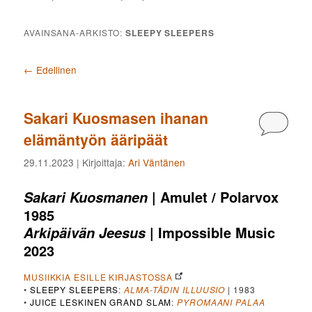
AVAINSANA-ARKISTO:
SLEEPY SLEEPERS
Artikkelien selaus
←
Edellinen
Sakari Kuosmasen ihanan
Kommen
elämäntyön ääripäät
29.11.2023
| Kirjoittaja:
Ari Väntänen
| Amulet / Polarvox
Sakari Kuosmanen
1985
| Impossible Music
Arkipäivän Jeesus
2023
MUSIIKKIA ESILLE KIRJASTOSSA
•
SLEEPY SLEEPERS
:
ALMA-TÄDIN ILLUUSIO
| 1983
•
JUICE LESKINEN GRAND SLAM
:
PYROMAANI PALAA