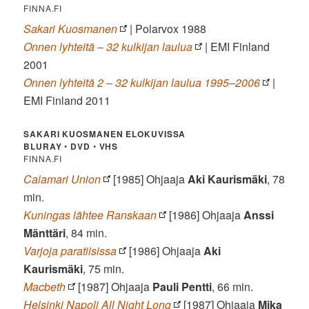
FINNA.FI
Sakari Kuosmanen
| Polarvox 1988
Onnen lyhteitä – 32 kulkijan laulua
| EMI Finland
2001
Onnen lyhteitä 2 – 32 kulkijan laulua 1995–2006
|
EMI Finland 2011
SAKARI KUOSMANEN ELOKUVISSA
BLURAY
•
DVD
•
VHS
FINNA.FI
Calamari Union
[1985] Ohjaaja
Aki Kaurismäki
, 78
min.
Kuningas lähtee Ranskaan
[1986] Ohjaaja
Anssi
Mänttäri
, 84 min.
Varjoja paratiisissa
[1986] Ohjaaja
Aki
Kaurismäki
, 75 min.
Macbeth
[1987] Ohjaaja
Pauli Pentti
, 66 min.
Helsinki Napoli All Night Long
[1987] Ohjaaja
Mika