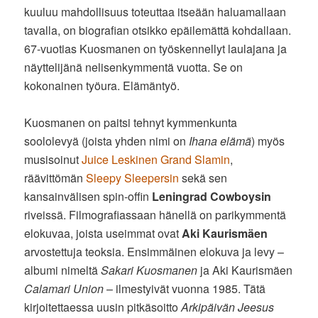
kuuluu mahdollisuus toteuttaa itseään haluamallaan
tavalla, on biografian otsikko epäilemättä kohdallaan.
67-vuotias Kuosmanen on työskennellyt laulajana ja
näyttelijänä nelisenkymmentä vuotta. Se on
kokonainen työura. Elämäntyö.
Kuosmanen on paitsi tehnyt kymmenkunta
soololevyä (joista yhden nimi on
Ihana elämä
) myös
musisoinut
Juice Leskinen Grand Slamin
,
räävittömän
Sleepy Sleepersin
sekä sen
kansainvälisen spin-offin
Leningrad Cowboysin
riveissä. Filmografiassaan hänellä on parikymmentä
elokuvaa, joista useimmat ovat
Aki Kaurismäen
arvostettuja teoksia. Ensimmäinen elokuva ja levy –
albumi nimeltä
Sakari Kuosmanen
ja Aki Kaurismäen
Calamari Union
– ilmestyivät vuonna 1985. Tätä
kirjoitettaessa uusin pitkäsoitto
Arkipäivän Jeesus