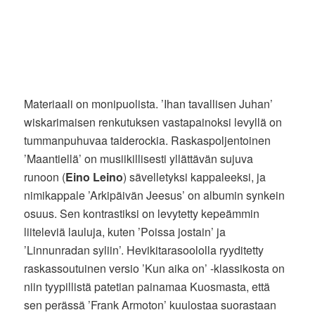
Materiaali on monipuolista. ’Ihan tavallisen Juhan’
wiskarimaisen renkutuksen vastapainoksi levyllä on
tummanpuhuvaa taiderockia. Raskaspoljentoinen
’Maantiellä’ on musiikillisesti yllättävän sujuva
runoon (
Eino Leino
) sävelletyksi kappaleeksi, ja
nimikappale ’Arkipäivän Jeesus’ on albumin synkein
osuus. Sen kontrastiksi on levytetty kepeämmin
liiteleviä lauluja, kuten ’Poissa jostain’ ja
’Linnunradan syliin’. Hevikitarasoololla ryyditetty
raskassoutuinen versio ’Kun aika on’ -klassikosta on
niin tyypillistä patetian painamaa Kuosmasta, että
sen perässä ’Frank Armoton’ kuulostaa suorastaan