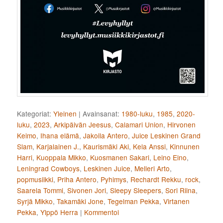
Kategoriat:
Yleinen
|
Avainsanat:
1980-luku
,
1985
,
2020-
luku
,
2023
,
Arkipäivän Jeesus
,
Calamari Union
,
Hirvonen
Keimo
,
Ihana elämä
,
Jakoila Antero
,
Juice Leskinen Grand
Slam
,
Karjalainen J.
,
Kaurismäki Aki
,
Kela Anssi
,
Kinnunen
Harri
,
Kuoppala Mikko
,
Kuosmanen Sakari
,
Leino Eino
,
Leningrad Cowboys
,
Leskinen Juice
,
Melleri Arto
,
popmusiikki
,
Priha Antero
,
Pyhimys
,
Rechardt Rekku
,
rock
,
Saarela Tommi
,
Sivonen Jori
,
Sleepy Sleepers
,
Sori Riina
,
Syrjä Mikko
,
Takamäki Jone
,
Tegelman Pekka
,
Virtanen
Pekka
,
Ylppö Herra
|
Kommentoi