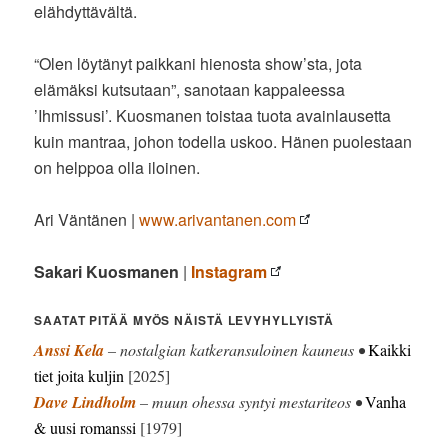
elähdyttävältä.
“Olen löytänyt paikkani hienosta show’sta, jota
elämäksi kutsutaan”, sanotaan kappaleessa
’Ihmissusi’. Kuosmanen toistaa tuota avainlausetta
kuin mantraa, johon todella uskoo. Hänen puolestaan
on helppoa olla iloinen.
Ari Väntänen |
www.arivantanen.com
Sakari Kuosmanen
|
Instagram
SAATAT PITÄÄ MYÖS NÄISTÄ LEVYHYLLYISTÄ
Anssi Kela
– nostalgian katkeransuloinen kauneus •
Kaikki
tiet joita kuljin
[2025]
Dave Lindholm
– muun ohessa syntyi mestariteos •
Vanha
& uusi romanssi
[1979]