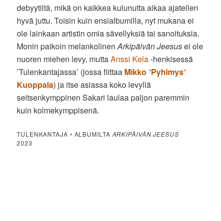
debyytiltä, mikä on kaikkea kulunutta aikaa ajatellen
hyvä juttu. Toisin kuin ensialbumilla, nyt mukana ei
ole lainkaan artistin omia sävellyksiä tai sanoituksia.
Monin paikoin melankolinen
Arkipäivän Jeesus
ei ole
nuoren miehen levy, mutta
Anssi Kela
-henkisessä
’Tulenkantajassa’ (jossa fiittaa
Mikko
”
Pyhimys
”
Kuoppala
) ja itse asiassa koko levyllä
seitsenkymppinen Sakari laulaa paljon paremmin
kuin kolmekymppisenä.
TULENKANTAJA • ALBUMILTA
ARKIPÄIVÄN JEESUS
2023