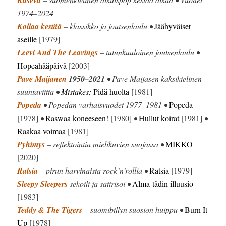
1974–2024
Kollaa kestää
– klassikko ja joutsenlaulu •
Jäähyväiset
aseille
[1979]
Leevi And The Leavings
– tutunkuuloinen joutsenlaulu •
Hopeahääpäivä
[2003]
Pave Maijanen
1950–2021
• Pave Maijasen kaksikielinen
suuntaviitta •
Mistakes:
Pidä huolta
[1981]
Popeda
• Popedan varhaisvuodet 1977–1981 •
Popeda
[1978]
•
Raswaa koneeseen!
[1980]
•
Hullut koirat
[1981]
•
Raakaa voimaa
[1981]
Pyhimys
– reflektointia mielikuvien suojassa •
MIKKO
[2020]
Ratsia
– pirun harvinaista rock’n’rollia •
Ratsia
[1979]
Sleepy Sleepers
sekoili ja satirisoi •
Alma-tädin illuusio
[1983]
Teddy & The Tigers
– suomibillyn suosion huippu •
Burn It
Up
[1978]