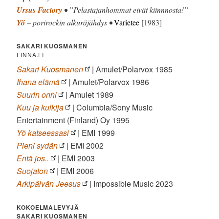
Ursus Factory
• ”Pelastajanhommat eivät kiinnnosta!”
Yö
– porirockin alkuräjähdys •
Varietee
[1983]
SAKARI KUOSMANEN
FINNA.FI
Sakari Kuosmanen
| Amulet/Polarvox 1985
Ihana elämä
| Amulet/Polarvox 1986
Suurin onni
| Amulet 1989
Kuu ja kulkija
| Columbia/Sony Music
Entertainment (Finland) Oy 1995
Yö katseessasi
| EMI 1999
Pieni sydän
| EMI 2002
Entä jos..
| EMI 2003
Suojaton
| EMI 2006
Arkipäivän Jeesus
| Impossible Music 2023
KOKOELMALEVYJÄ
SAKARI KUOSMANEN