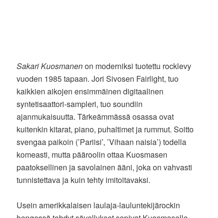
Sakari Kuosmanen
on moderniksi tuotettu rocklevy
vuoden 1985 tapaan. Jori Sivosen Fairlight, tuo
kaikkien aikojen ensimmäinen digitaalinen
syntetisaattori-sampleri, tuo soundiin
ajanmukaisuutta. Tärkeämmässä osassa ovat
kuitenkin kitarat, piano, puhaltimet ja rummut. Soitto
svengaa paikoin (’Pariisi’, ’Vihaan naisia’) todella
komeasti, mutta pääroolin ottaa Kuosmasen
paatoksellinen ja savolainen ääni, joka on vahvasti
tunnistettava ja kuin tehty imitoitavaksi.
Usein amerikkalaisen laulaja-lauluntekijärockin
hengessä tehdyt sävellykset sopivat Kuosmaselle