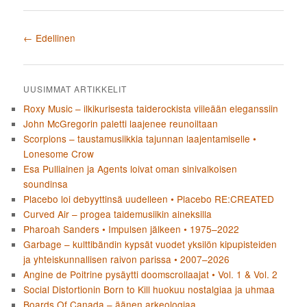
Artikkelien selaus
←
Edellinen
UUSIMMAT ARTIKKELIT
Roxy Music – ilkikurisesta taiderockista viileään eleganssiin
John McGregorin paletti laajenee reunoiltaan
Scorpions – taustamusiikkia tajunnan laajentamiselle •
Lonesome Crow
Esa Pulliainen ja Agents loivat oman sinivalkoisen
soundinsa
Placebo loi debyyttinsä uudelleen • Placebo RE:CREATED
Curved Air – progea taidemusiikin aineksilla
Pharoah Sanders • Impulsen jälkeen • 1975–2022
Garbage – kulttibändin kypsät vuodet yksilön kipupisteiden
ja yhteiskunnallisen raivon parissa • 2007–2026
Angine de Poitrine pysäytti doomscrollaajat • Vol. 1 & Vol. 2
Social Distortionin Born to Kill huokuu nostalgiaa ja uhmaa
Boards Of Canada – äänen arkeologiaa