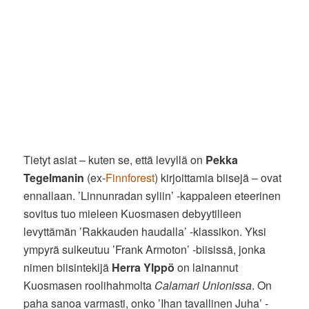
Tietyt asiat – kuten se, että levyllä on
Pekka
Tegelmanin
(ex-
Finnforest
) kirjoittamia biisejä – ovat
ennallaan. ’Linnunradan syliin’ -kappaleen eteerinen
sovitus tuo mieleen Kuosmasen debyytilleen
levyttämän ’Rakkauden haudalla’ -klassikon. Yksi
ympyrä sulkeutuu ’Frank Armoton’ -biisissä, jonka
nimen biisintekijä
Herra Ylppö
on lainannut
Kuosmasen roolihahmolta
Calamari Unionissa
. On
paha sanoa varmasti, onko ’Ihan tavallinen Juha’ -