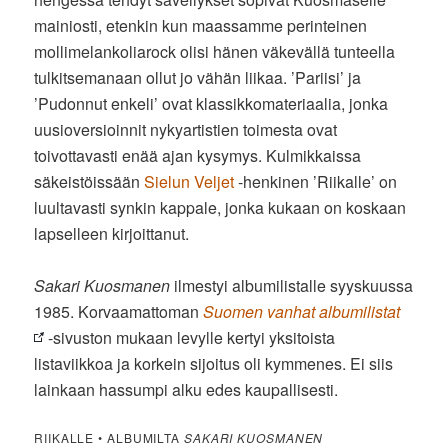
mainiosti, etenkin kun maassamme perinteinen
mollimelankoliarock olisi hänen väkevällä tunteella
tulkitsemanaan ollut jo vähän liikaa. ’Pariisi’ ja
’Pudonnut enkeli’ ovat klassikkomateriaalia, jonka
uusioversioinnit nykyartistien toimesta ovat
toivottavasti enää ajan kysymys. Kulmikkaissa
säkeistöissään
Sielun Veljet
-henkinen ’Riikalle’ on
luultavasti synkin kappale, jonka kukaan on koskaan
lapselleen kirjoittanut.
Sakari Kuosmanen
ilmestyi albumilistalle syyskuussa
1985. Korvaamattoman
Suomen vanhat albumilistat
-sivuston mukaan levylle kertyi yksitoista
listaviikkoa ja korkein sijoitus oli kymmenes. Ei siis
lainkaan hassumpi alku edes kaupallisesti.
RIIKALLE • ALBUMILTA
SAKARI KUOSMANEN