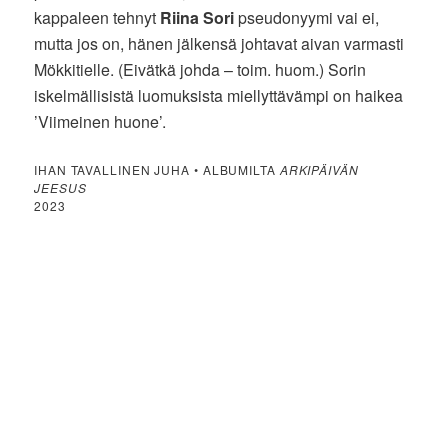
kappaleen tehnyt
Riina Sori
pseudonyymi vai ei,
mutta jos on, hänen jälkensä johtavat aivan varmasti
Mökkitielle. (Eivätkä johda – toim. huom.) Sorin
iskelmällisistä luomuksista miellyttävämpi on haikea
’Viimeinen huone’.
IHAN TAVALLINEN JUHA • ALBUMILTA
ARKIPÄIVÄN
JEESUS
2023