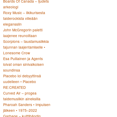
Boards Of Canada – ljudets
arkeologi
Roxy Music – ilkikurisesta
:
taiderockista viileään
eleganssiin
John McGregorin paletti
laajenee reunoiltaan
Scorpions – taustamusiikkia
tajunnan laajentamiselle •
Lonesome Crow
Esa Pulliainen ja Agents
loivat oman sinivalkoisen
soundinsa
Placebo loi debyyttinsä
uudelleen • Placebo
RE:CREATED
Curved Air – progea
taidemusiikin aineksilla
Pharoah Sanders • Impulsen
jälkeen • 1975–2022
Garbage – kulttibändin