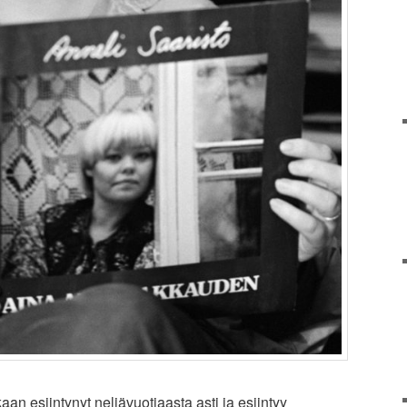
n esiintynyt neljävuotiaasta asti ja esiintyy