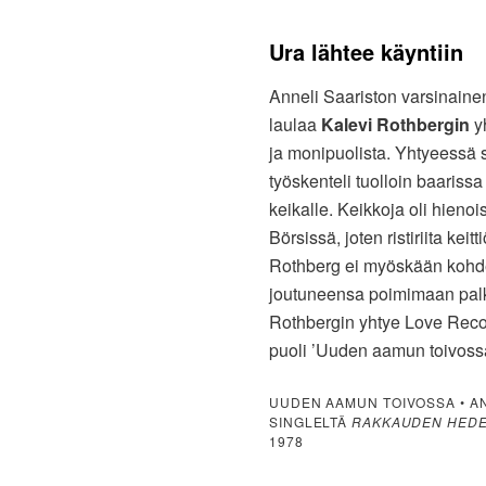
Ura lähtee käyntiin
Anneli Saariston varsinaine
laulaa
Kalevi Rothbergin
yh
ja monipuolista. Yhtyeessä s
työskenteli tuolloin baarissa
keikalle. Keikkoja oli hien
Börsissä, joten ristiriita kei
Rothberg ei myöskään kohdel
joutuneensa poimimaan palkki
Rothbergin yhtye Love Recor
puoli ’Uuden aamun toivossa’
UUDEN AAMUN TOIVOSSA • A
SINGLELTÄ
RAKKAUDEN HED
1978