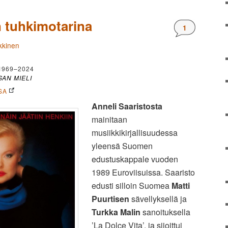
n tuhkimotarina
Kommentteja
1
kkinen
1969–2024
SAN MIELI
SA
Anneli Saaristosta
mainitaan
musiikkikirjallisuudessa
yleensä Suomen
edustuskappale vuoden
1989 Euroviisuissa. Saaristo
edusti silloin Suomea
Matti
Puurtisen
sävellyksellä ja
Turkka Malin
sanoituksella
’La Dolce Vita’, ja sijoittui