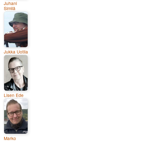
Juhani
Similä
Jukka Uotila
Lisen Ede
Marko