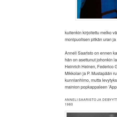
kuitenkin kirjoitettu melko 
monipuolisen pitkän uran ja
Anneli Saaristo on ennen ka
hän on asettunut johonkin l
Heinrich Heinen, Federico G
Mikkolan ja P. Mustapään run
kunnianhimo, mutta levytyks
mainion popkappaleen ’Appel
ANNELI SAARISTO JA DEBYYT
1980