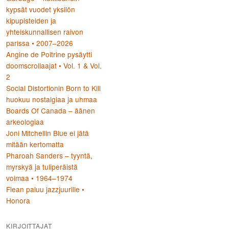
kypsät vuodet yksilön
kipupisteiden ja
yhteiskunnallisen raivon
parissa • 2007–2026
Angine de Poitrine pysäytti
doomscrollaajat • Vol. 1 & Vol.
2
Social Distortionin Born to Kill
huokuu nostalgiaa ja uhmaa
Boards Of Canada – äänen
arkeologiaa
Joni Mitchellin Blue ei jätä
mitään kertomatta
Pharoah Sanders – tyyntä,
myrskyä ja tuliperäistä
voimaa • 1964–1974
Flean paluu jazzjuurille •
Honora
KIRJOITTAJAT