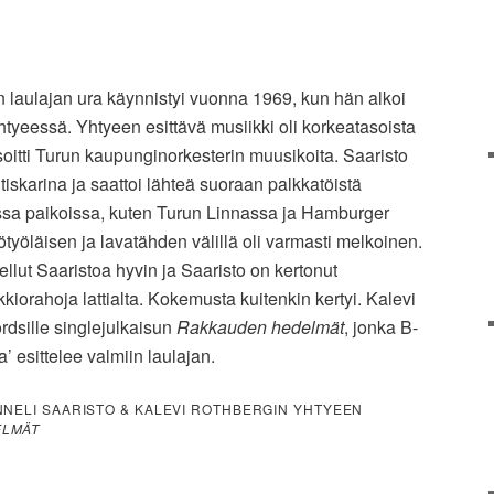
n laulajan ura käynnistyi vuonna 1969, kun hän alkoi
tyeessä. Yhtyeen esittävä musiikki oli korkeatasoista
oitti Turun kaupunginorkesterin muusikoita. Saaristo
 tiskarina ja saattoi lähteä suoraan palkkatöistä
oissa paikoissa, kuten Turun Linnassa ja Hamburger
ttiötyöläisen ja lavatähden välillä oli varmasti melkoinen.
lut Saaristoa hyvin ja Saaristo on kertonut
orahoja lattialta. Kokemusta kuitenkin kertyi. Kalevi
dsille singlejulkaisun
Rakkauden hedelmät
, jonka B-
 esittelee valmiin laulajan.
NNELI SAARISTO & KALEVI ROTHBERGIN YHTYEEN
ELMÄT