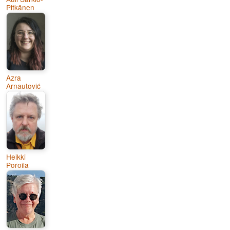
Pitkänen
Azra
Arnautović
Heikki
Poroila