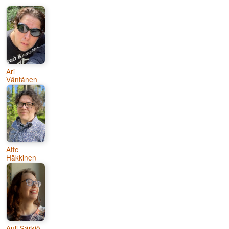
Ari
Väntänen
Atte
Häkkinen
Auli Särkiö-