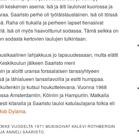
li keskeinen asema. Isä ja äiti lauloivat kuorossa ja
raa. Saaristo perhe oli työläistaustainen. Isä oli töissä
inä. Raha oli tiukalla ja perheen lapset tienasivat
llä. Isä oli myös haavoittunut sodassa. Tämä seikka on
on sodasta kertovien laulujen tulkintaan.
 musikaalinen lahjakkuus jo lapsuudessaan, mutta elätti
. Keskikoulun jälkeen Saaristo meni
hin ja aloitti uransa forssalaisen tanssiyhtyeen
ssä ja lähialueen tanssilavoilla ja esitti humppaa.
kuitenkin jo kutsui houkuttelevana. Vuonna 1968
anssa Amsterdamiin, Kölniin ja Hampuriin. Matkalla
sti kitaralla ja Saaristo lauloi katulaulajana folkia eli
Bob Dylania
.
JOKKE
VUODELTA 1971 MUSISOIVAT KALEVI ROTHBERGIN
 JA ANNELI SAARISTO.