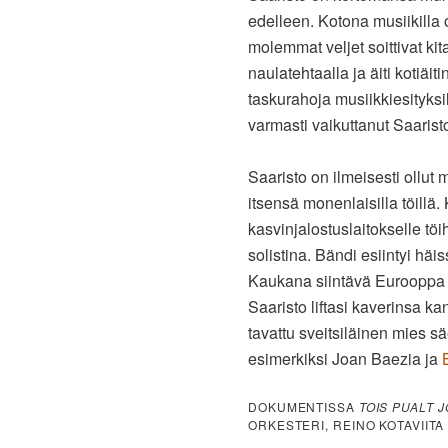
edelleen. Kotona musiikilla o
molemmat veljet soittivat kita
naulatehtaalla ja äiti kotiäit
taskurahoja musiikkiesityksi
varmasti vaikuttanut Saarist
Saaristo on ilmeisesti ollut
itsensä monenlaisilla töillä
kasvinjalostuslaitokselle töi
solistina. Bändi esiintyi häi
Kaukana siintävä Eurooppa 
Saaristo liftasi kaverinsa k
tavattu sveitsiläinen mies säe
esimerkiksi Joan Baezia ja
DOKUMENTISSA
TOIS PUALT 
ORKESTERI, REINO KOTAVIITA