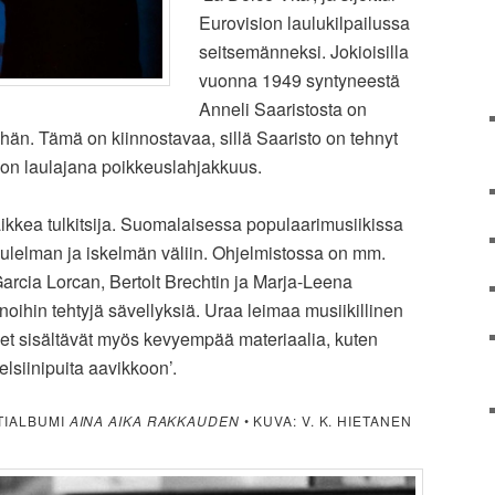
Eurovision laulukilpailussa
seitsemänneksi. Jokioisilla
vuonna 1949 syntyneestä
Anneli Saaristosta on
vähän. Tämä on kiinnostavaa, sillä Saaristo on tehnyt
 on laulajana poikkeuslahjakkuus.
ikkea tulkitsija. Suomalaisessa populaarimusiikissa
aulelman ja iskelmän väliin. Ohjelmistossa on mm.
arcia Lorcan, Bertolt Brechtin ja Marja-Leena
oihin tehtyjä sävellyksiä. Uraa leimaa musiikillinen
et sisältävät myös kevyempää materiaalia, kuten
siinipuita aavikkoon’.
TIALBUMI
AINA AIKA RAKKAUDEN
• KUVA: V. K. HIETANEN