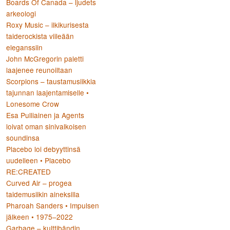
Boards Of Canada – ljudets
arkeologi
Roxy Music – ilkikurisesta
:
taiderockista viileään
eleganssiin
John McGregorin paletti
laajenee reunoiltaan
Scorpions – taustamusiikkia
tajunnan laajentamiselle •
Lonesome Crow
Esa Pulliainen ja Agents
loivat oman sinivalkoisen
soundinsa
Placebo loi debyyttinsä
uudelleen • Placebo
RE:CREATED
Curved Air – progea
taidemusiikin aineksilla
Pharoah Sanders • Impulsen
jälkeen • 1975–2022
Garbage – kulttibändin