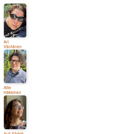
Ari
Väntänen
Atte
Häkkinen
Auli Särkiö-