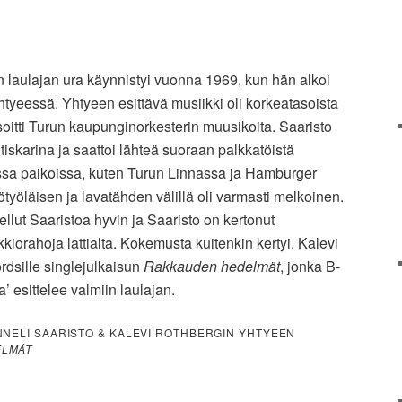
n laulajan ura käynnistyi vuonna 1969, kun hän alkoi
tyeessä. Yhtyeen esittävä musiikki oli korkeatasoista
oitti Turun kaupunginorkesterin muusikoita. Saaristo
 tiskarina ja saattoi lähteä suoraan palkkatöistä
oissa paikoissa, kuten Turun Linnassa ja Hamburger
ttiötyöläisen ja lavatähden välillä oli varmasti melkoinen.
lut Saaristoa hyvin ja Saaristo on kertonut
orahoja lattialta. Kokemusta kuitenkin kertyi. Kalevi
dsille singlejulkaisun
Rakkauden hedelmät
, jonka B-
 esittelee valmiin laulajan.
NNELI SAARISTO & KALEVI ROTHBERGIN YHTYEEN
ELMÄT