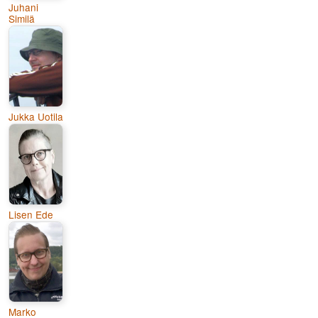
Juhani
Similä
Jukka Uotila
Lisen Ede
Marko