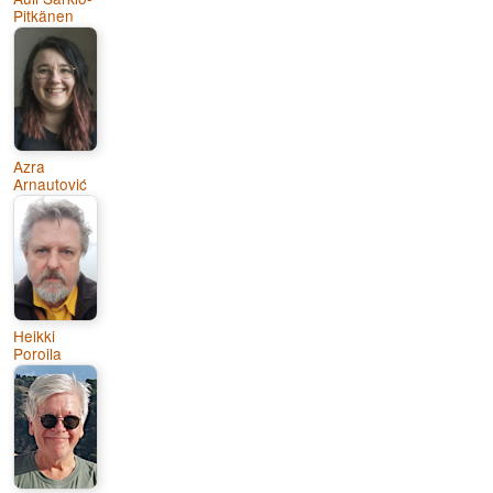
Pitkänen
Azra
Arnautović
Heikki
Poroila