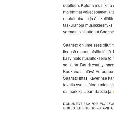
edelleen. Kotona musiikilla o
molemmat veljet soittivat kita
naulatehtaalla ja äiti kotiäit
taskurahoja musiikkiesityksi
varmasti vaikuttanut Saarist
Saaristo on ilmeisesti ollut
itsensä monenlaisilla töillä
kasvinjalostuslaitokselle töi
solistina. Bändi esiintyi häi
Kaukana siintävä Eurooppa 
Saaristo liftasi kaverinsa k
tavattu sveitsiläinen mies säe
esimerkiksi Joan Baezia ja
DOKUMENTISSA
TOIS PUALT 
ORKESTERI, REINO KOTAVIITA