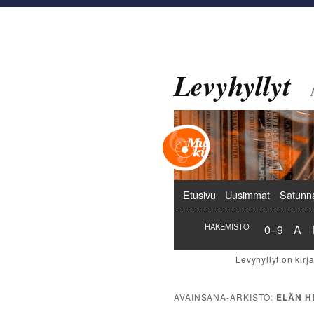
Levyhyllyt
Päävalikko
Etusivu
Uusimmat
Satunn
Hakemist
Hak
HAKEMISTO
0–9
A
AVAINSANA-ARKISTO:
ELÄN H