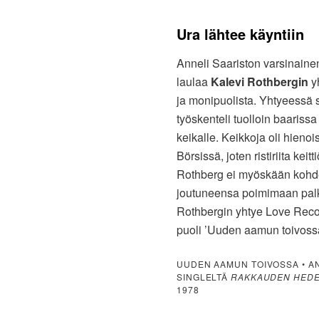
Ura lähtee käyntiin
Anneli Saariston varsinaine
laulaa
Kalevi Rothbergin
yh
ja monipuolista. Yhtyeessä s
työskenteli tuolloin baarissa
keikalle. Keikkoja oli hien
Börsissä, joten ristiriita kei
Rothberg ei myöskään kohdel
joutuneensa poimimaan palkki
Rothbergin yhtye Love Recor
puoli ’Uuden aamun toivossa’
UUDEN AAMUN TOIVOSSA • A
SINGLELTÄ
RAKKAUDEN HED
1978