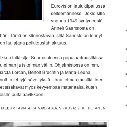
Eurovision laulukilpailussa
seitsemänneksi. Jokioisilla
vuonna 1949 syntyneestä
Anneli Saaristosta on
vähän. Tämä on kiinnostavaa, sillä Saaristo on tehnyt
 on laulajana poikkeuslahjakkuus.
ikkea tulkitsija. Suomalaisessa populaarimusiikissa
aulelman ja iskelmän väliin. Ohjelmistossa on mm.
arcia Lorcan, Bertolt Brechtin ja Marja-Leena
oihin tehtyjä sävellyksiä. Uraa leimaa musiikillinen
et sisältävät myös kevyempää materiaalia, kuten
siinipuita aavikkoon’.
TIALBUMI
AINA AIKA RAKKAUDEN
• KUVA: V. K. HIETANEN