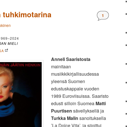
n tuhkimotarina
Kommentteja
1
kkinen
1969–2024
SAN MIELI
SA
Anneli Saaristosta
mainitaan
musiikkikirjallisuudessa
yleensä Suomen
edustuskappale vuoden
1989 Euroviisuissa. Saaristo
edusti silloin Suomea
Matti
Puurtisen
sävellyksellä ja
Turkka Malin
sanoituksella
’La Dolce Vita’, ja sijoittui