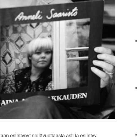
n esiintynyt neljävuotiaasta asti ja esiintyy