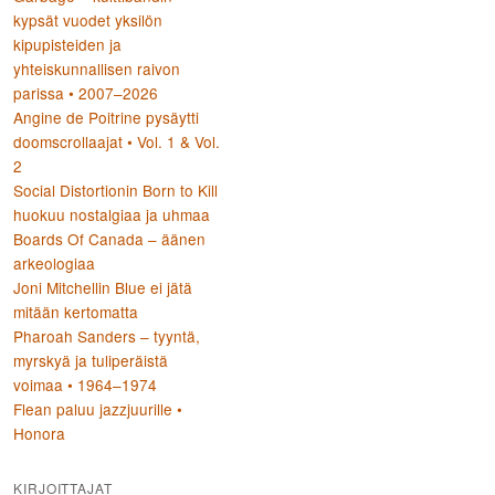
kypsät vuodet yksilön
kipupisteiden ja
yhteiskunnallisen raivon
parissa • 2007–2026
Angine de Poitrine pysäytti
doomscrollaajat • Vol. 1 & Vol.
2
Social Distortionin Born to Kill
huokuu nostalgiaa ja uhmaa
Boards Of Canada – äänen
arkeologiaa
Joni Mitchellin Blue ei jätä
mitään kertomatta
Pharoah Sanders – tyyntä,
myrskyä ja tuliperäistä
voimaa • 1964–1974
Flean paluu jazzjuurille •
Honora
KIRJOITTAJAT