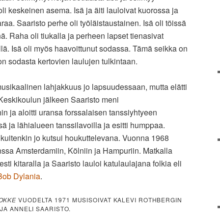
li keskeinen asema. Isä ja äiti lauloivat kuorossa ja
raa. Saaristo perhe oli työläistaustainen. Isä oli töissä
inä. Raha oli tiukalla ja perheen lapset tienasivat
llä. Isä oli myös haavoittunut sodassa. Tämä seikka on
on sodasta kertovien laulujen tulkintaan.
 musikaalinen lahjakkuus jo lapsuudessaan, mutta elätti
. Keskikoulun jälkeen Saaristo meni
hin ja aloitti uransa forssalaisen tanssiyhtyeen
ssä ja lähialueen tanssilavoilla ja esitti humppaa.
kuitenkin jo kutsui houkuttelevana. Vuonna 1968
anssa Amsterdamiin, Kölniin ja Hampuriin. Matkalla
sti kitaralla ja Saaristo lauloi katulaulajana folkia eli
Bob Dylania
.
JOKKE
VUODELTA 1971 MUSISOIVAT KALEVI ROTHBERGIN
 JA ANNELI SAARISTO.