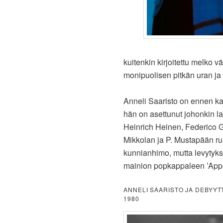
kuitenkin kirjoitettu melko 
monipuolisen pitkän uran ja
Anneli Saaristo on ennen ka
hän on asettunut johonkin l
Heinrich Heinen, Federico G
Mikkolan ja P. Mustapään run
kunnianhimo, mutta levytyks
mainion popkappaleen ’Appel
ANNELI SAARISTO JA DEBYYT
1980