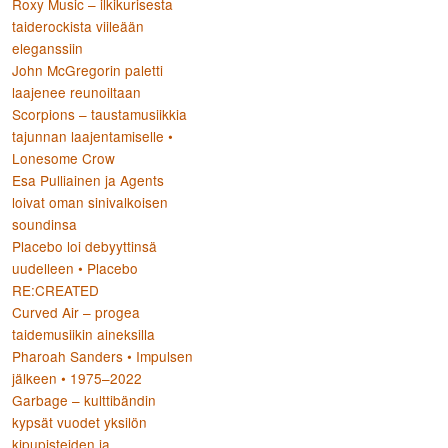
Roxy Music – ilkikurisesta
taiderockista viileään
eleganssiin
John McGregorin paletti
laajenee reunoiltaan
:
Scorpions – taustamusiikkia
tajunnan laajentamiselle •
Lonesome Crow
Esa Pulliainen ja Agents
loivat oman sinivalkoisen
soundinsa
Placebo loi debyyttinsä
uudelleen • Placebo
RE:CREATED
Curved Air – progea
taidemusiikin aineksilla
Pharoah Sanders • Impulsen
jälkeen • 1975–2022
Garbage – kulttibändin
kypsät vuodet yksilön
kipupisteiden ja