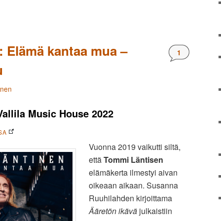
: Elämä kantaa mua –
Kommentteja
1
u
änen
Vallila Music House 2022
SA
Vuonna 2019 vaikutti siltä,
että
Tommi Läntisen
elämäkerta ilmestyi aivan
oikeaan aikaan. Susanna
Ruuhilahden kirjoittama
Ääretön ikävä
julkaistiin