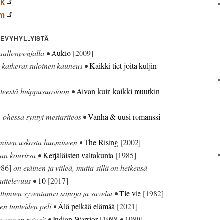
ok
am
LEVYHYLLYISTÄ
aallonpohjalla •
Aukio
[2009]
 katkeransuloinen kauneus •
Kaikki tiet joita kuljin
teestä huippusuosioon •
Aivan kuin kaikki muutkin
ohessa syntyi mestariteos •
Vanha & uusi romanssi
misen uskosta huomiseen •
The Rising
[2002]
ian kourissa •
Kerjäläisten valtakunta
[1985]
86]
on etäinen ja viileä, mutta sillä on hetkensä
uttelevuus •
10
[2017]
ttimien syventämiä sanoja ja säveliä •
Tie vie
[1982]
en tunteiden peli •
Älä pelkää elämää
[2021]
 onnen soturit •
Indian Warrior
[1988
•
1989]