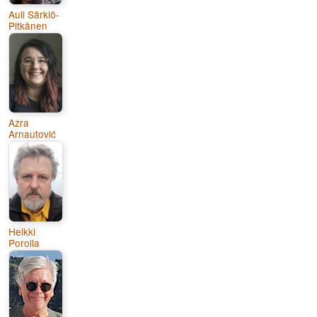
Auli Särkiö-
Pitkänen
Azra
Arnautović
Heikki
Poroila