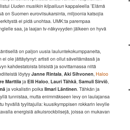
listui
Uuden musiikin kilpailuun
kappaleella ’Elämä
ä on Suomen euroviisukarsinta, miljoonia katsojia
rkitystä ei pidä unohtaa. UMK:ta parempaa
glelle saa, ja laajan tv-näkyvyyden jälkeen on hyvä
Läntisellä on paljon uusia lauluntekokumppaneita,
ei ole jättäytynyt: artisti on ollut säveltämässä ja
n kahdestatoista biisistä ja sovittamassa niitä
diiteistä löytyy
Janne Rintala
,
Aki Sihvonen
,
Haloo
re Marttila
ja
Elli Haloo
,
Lauri Tähkä
,
Samuli Sirviö
,
rmä
ja vokalistin poika
Ilmari Läntinen
. Tähkän ja
kyllä tunnistaa, mutta enimmäkseen levy on laulajansa
u hyvällä tyylitajulla: kuusikymppisen rokkarin levylle
 tavalla energisiä aikuisrockbiisejä, joissa on mukavan