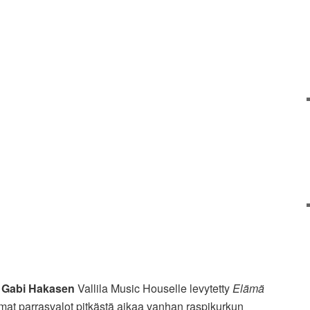
i
Gabi Hakasen
Vallila Music Houselle levytetty
Elämä
mat parrasvalot pitkästä aikaa vanhan raspikurkun