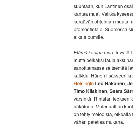
suuntaan, kun Läntinen osal
kantaa mua’. Vaikka kyseess
keräävän ohjelman muuta me
promootiota ei Suomessa sin
aika albumille.
Elämä kantaa mua
-levyllä 
mutta pelkäksi laulajaksi hän 
sanoittamassa seitsemää levy
kaikkia. Hänen lisäkseen kre
Helsingin
Leo Hakanen
,
Je
Timo Kiiskinen
,
Saara Sä
varsinkin Rintalan teoksen 
näköinen. Materiaali on koott
on tehty melodisia, oikealla
vähän patetiaa mukana.