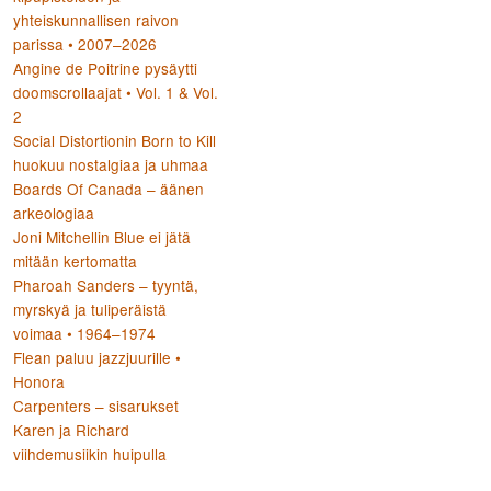
yhteiskunnallisen raivon
parissa • 2007–2026
Angine de Poitrine pysäytti
doomscrollaajat • Vol. 1 & Vol.
2
Social Distortionin Born to Kill
huokuu nostalgiaa ja uhmaa
Boards Of Canada – äänen
arkeologiaa
Joni Mitchellin Blue ei jätä
mitään kertomatta
Pharoah Sanders – tyyntä,
myrskyä ja tuliperäistä
voimaa • 1964–1974
Flean paluu jazzjuurille •
Honora
Carpenters – sisarukset
Karen ja Richard
viihdemusiikin huipulla