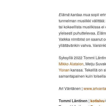
Elämä kantaa mua
sopii eri
tunnelman musiikki välittää:
tai kokeellista musiikissa ei
yleisesti puhuttelevaa.
Eläm
Vaikka nimibiisi on saanut 
yllättävänkin vahva. Varsinki
Syksyllä 2022 Tommi Läntin
Mikko Alatalon
, Meiju Suva
Yonan
kanssa. Tekeillä on si
samantapainen kuin toisella
Ari Väntänen |
www.arivant
Tommi Läntinen
|
kotisivu