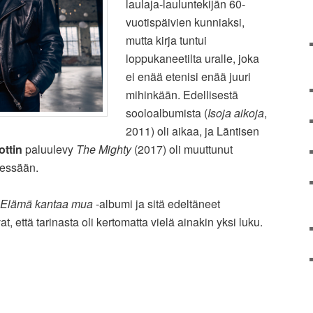
laulaja-lauluntekijän 60-
vuotispäivien kunniaksi,
mutta kirja tuntui
loppukaneetilta uralle, joka
ei enää etenisi enää juuri
mihinkään. Edellisestä
sooloalbumista (
Isoja aikoja
,
2011) oli aikaa, ja Läntisen
ttin
paluulevy
The Mighty
(2017) oli muuttunut
yessään.
Elämä kantaa mua
-albumi ja sitä edeltäneet
t, että tarinasta oli kertomatta vielä ainakin yksi luku.