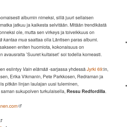
nomaisesti albumin nimeksi, sillä juuri sellaisen
 matka jatkuu ja kaikesta selvitään. Mitään trendikästä
 onneksi ole, mutta sen virkeys ja toiveikkuus on
ä kantaa mua
saattaa olla Läntisen paras albumi.
osakseen eniten huomiota, kokonaisuus on
n avausraita ’Suuret kultaiset’ soi todella komeasti.
en esiintyy
Vain elämää
-sarjassa yhdessä
Jyrki 69
:in,
ksen, Erika Vikmanin, Pete Parkkosen, Redraman ja
is pitkän linjan laulajan uusi tuleminen,
 saman sukupolven turkulaisella,
Ressu Redfordilla
.
anen.com