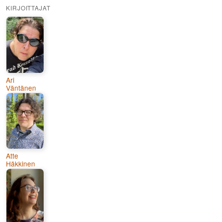
KIRJOITTAJAT
Ari
Väntänen
Atte
Häkkinen