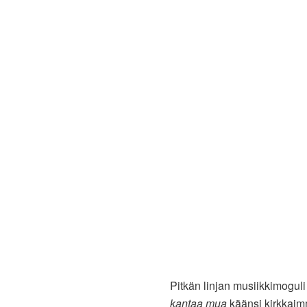
Pitkän linjan musiikkimogul
kantaa mua
käänsi kirkkaim