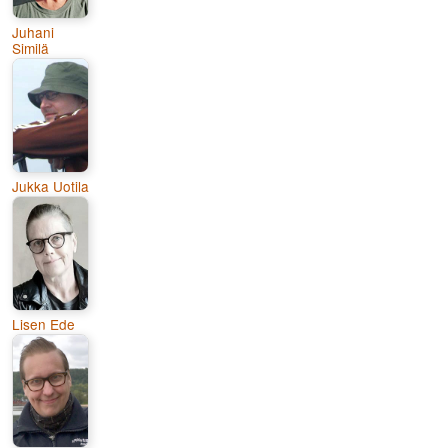
Juhani
Similä
Jukka Uotila
Lisen Ede