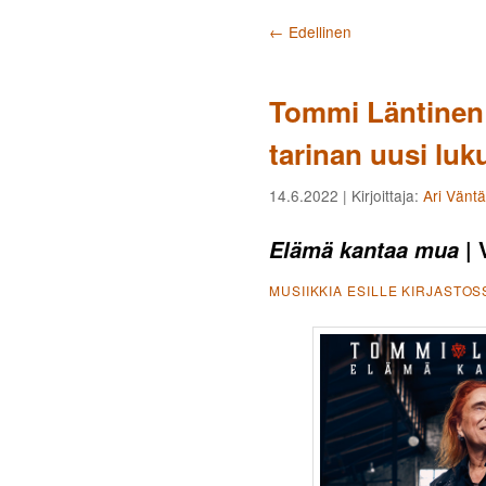
Artikkelien selaus
←
Edellinen
Tommi Läntinen
tarinan uusi luk
14.6.2022
| Kirjoittaja:
Ari Vänt
| 
Elämä kantaa mua
MUSIIKKIA ESILLE KIRJASTOS