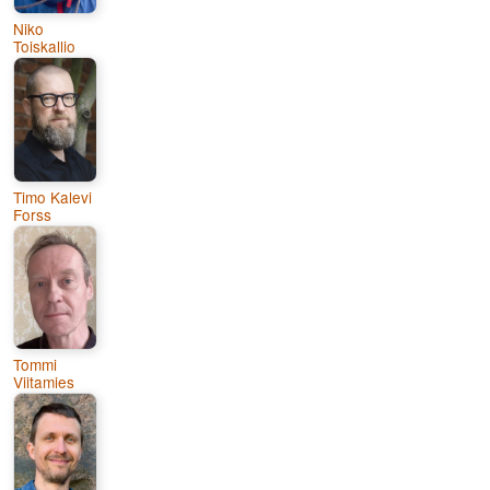
Niko
Toiskallio
Timo Kalevi
Forss
Tommi
Viitamies