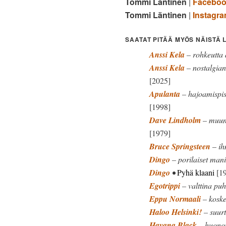
Tommi Läntinen
|
Facebo
Tommi Läntinen
|
Instagr
SAATAT PITÄÄ MYÖS NÄISTÄ 
Anssi Kela
– rohkeutta 
Anssi Kela
– nostalgian
[2025]
Apulanta
– hajoamispis
[1998]
Dave Lindholm
– muun 
[1979]
Bruce Springsteen
– ih
Dingo
– porilaiset man
Dingo
•
Pyhä klaani
[19
Egotrippi
– valttina puh
Eppu Normaali
– koske
Haloo Helsinki!
– suurt
Havana Black
– huonon