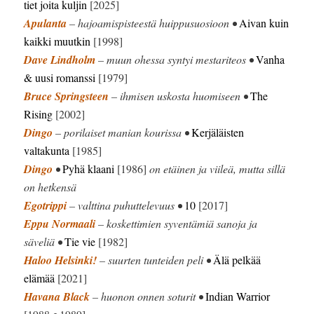
tiet joita kuljin
[2025]
Apulanta
– hajoamispisteestä huippusuosioon •
Aivan kuin
kaikki muutkin
[1998]
Dave Lindholm
– muun ohessa syntyi mestariteos •
Vanha
& uusi romanssi
[1979]
Bruce Springsteen
– ihmisen uskosta huomiseen •
The
Rising
[2002]
Dingo
– porilaiset manian kourissa •
Kerjäläisten
valtakunta
[1985]
Dingo
•
Pyhä klaani
[1986]
on etäinen ja viileä, mutta sillä
on hetkensä
Egotrippi
– valttina puhuttelevuus •
10
[2017]
Eppu Normaali
– koskettimien syventämiä sanoja ja
säveliä •
Tie vie
[1982]
Haloo Helsinki!
– suurten tunteiden peli •
Älä pelkää
elämää
[2021]
Havana Black
– huonon onnen soturit •
Indian Warrior