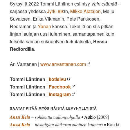
Syksyllä 2022 Tommi Läntinen esiintyy
Vain elämää
-
sarjassa yhdessä
Jyrki 69
:in,
Mikko Alatalon
, Meiju
Suvaksen, Erika Vikmanin, Pete Parkkosen,
Redraman ja
Yonan
kanssa. Tekeillä on siis pitkän
linjan laulajan uusi tuleminen, samantapainen kuin
toisella saman sukupolven turkulaisella,
Ressu
Redfordilla
.
Ari Väntänen |
www.arivantanen.com
Tommi Läntinen
|
kotisivu
Tommi Läntinen
|
Facebook
Tommi Läntinen
|
Instagram
SAATAT PITÄÄ MYÖS NÄISTÄ LEVYHYLLYISTÄ
Anssi Kela
– rohkeutta aallonpohjalla •
Aukio
[2009]
Anssi Kela
– nostalgian katkeransuloinen kauneus •
Kaikki