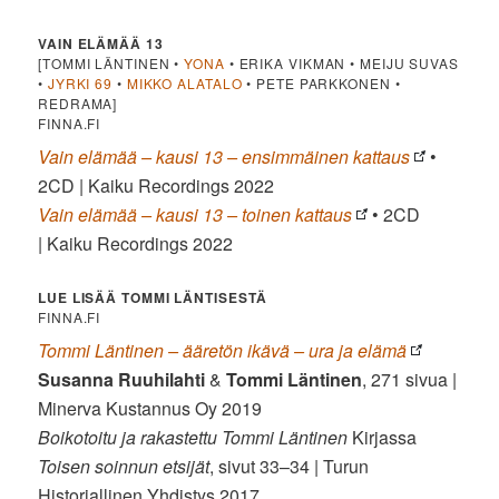
VAIN ELÄMÄÄ 13
[TOMMI LÄNTINEN •
YONA
• ERIKA VIKMAN • MEIJU SUVAS
•
JYRKI 69
•
MIKKO ALATALO
• PETE PARKKONEN •
REDRAMA]
FINNA.FI
Vain elämää – kausi 13 – ensimmäinen kattaus
•
2CD | Kaiku Recordings 2022
Vain elämää – kausi 13 – toinen kattaus
• 2CD
| Kaiku Recordings 2022
LUE LISÄÄ TOMMI LÄNTISESTÄ
FINNA.FI
Tommi Läntinen – ääretön ikävä – ura ja elämä
Susanna Ruuhilahti
&
Tommi Läntinen
, 271 sivua |
Minerva Kustannus Oy 2019
Boikotoitu ja rakastettu Tommi Läntinen
Kirjassa
Toisen soinnun etsijät
, sivut 33–34 | Turun
Historiallinen Yhdistys 2017