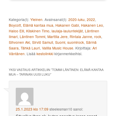
Kategoria(t):
Yleinen
. Avainsanat(t):
2020-luku
,
2022
,
Boycott
,
Elämä kantaa mua
,
Hakanen Gabi
,
Hakanen Leo
,
Haloo Elli
,
Kiiskinen Timo
,
laulaja-lauluntekijät
,
Läntinen
Ilmari
,
Läntinen Tommi
,
Marttila Jere
,
Rintala Janne
,
rock
,
Sihvonen Aki
,
Sirviö Samuli
,
Suomi
,
suomirock
,
Särmä
Saara
,
Tähkä Lauri
,
Vallila Music House
. Kirjoittaja:
Ari
Väntänen
. Lisää
kestolinkki
kirjanmerkkeihisi.
YKSI VASTAUS ARTIKKELIIN ”
TOMMI LÄNTINEN: ELÄMÄ KANTAA
MUA – TARINAN UUSI LUKU
”
25.1.2023 klo 17:09
steelesman10
sanoi: