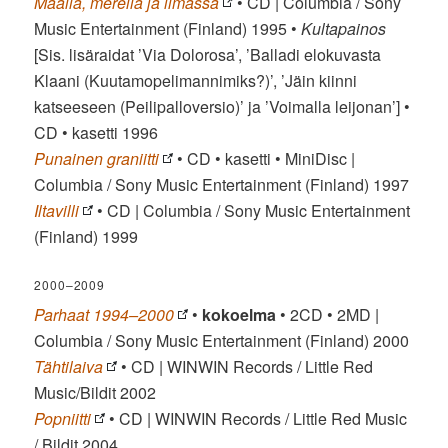
Maalla, merellä ja ilmassa
• CD | Columbia / Sony
Music Entertainment (Finland) 1995 •
Kultapainos
[Sis. lisäraidat ’Via Dolorosa’, ’Balladi elokuvasta
Klaani (Kuutamopelimannimiks?)’, ’Jäin kiinni
katseeseen (Peilipalloversio)’ ja ’Voimalla leijonan’] •
CD • kasetti 1996
Punainen graniitti
• CD • kasetti • MiniDisc |
Columbia / Sony Music Entertainment (Finland) 1997
Iltavilli
• CD | Columbia / Sony Music Entertainment
(Finland) 1999
2000–2009
Parhaat 1994–2000
•
kokoelma
• 2CD • 2MD |
Columbia / Sony Music Entertainment (Finland) 2000
Tähtilaiva
• CD | WINWIN Records / Little Red
Music/Bildit 2002
Popniitti
• CD | WINWIN Records / Little Red Music
/ Bildit 2004