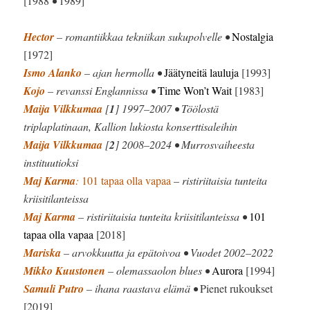
[1988
•
1989]
Hector
– romantiikkaa tekniikan sukupolvelle •
Nostalgia
[1972]
Ismo Alanko
– ajan hermolla •
Jäätyneitä lauluja
[1993]
Kojo
– revanssi Englannissa •
Time Won’t Wait
[1983]
Maija Vilkkumaa
[
1
] 1997–2007 • Töölostä
triplaplatinaan, Kallion lukiosta konserttisaleihin
Maija Vilkkumaa
[
2
] 2008–2024 • Murrosvaiheesta
instituutioksi
Maj Karma
:
101 tapaa olla vapaa
– ristiriitaisia tunteita
kriisitilanteissa
Maj Karma
– ristiriitaisia tunteita kriisitilanteissa •
101
tapaa olla vapaa
[2018]
Mariska
– arvokkuutta ja epätoivoa • Vuodet 2002–2022
Mikko Kuustonen
– olemassaolon blues •
Aurora
[1994]
Samuli Putro
– ihana raastava elämä •
Pienet rukoukset
[2019]