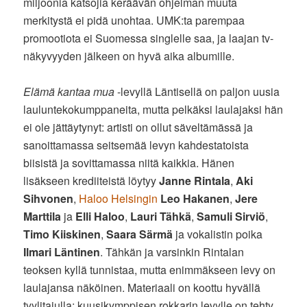
miljoonia katsojia keräävän ohjelman muuta
merkitystä ei pidä unohtaa. UMK:ta parempaa
promootiota ei Suomessa singlelle saa, ja laajan tv-
näkyvyyden jälkeen on hyvä aika albumille.
Elämä kantaa mua
-levyllä Läntisellä on paljon uusia
lauluntekokumppaneita, mutta pelkäksi laulajaksi hän
ei ole jättäytynyt: artisti on ollut säveltämässä ja
sanoittamassa seitsemää levyn kahdestatoista
biisistä ja sovittamassa niitä kaikkia. Hänen
lisäkseen krediiteistä löytyy
Janne Rintala
,
Aki
Sihvonen
,
Haloo Helsingin
Leo Hakanen
,
Jere
Marttila
ja
Elli Haloo
,
Lauri Tähkä
,
Samuli Sirviö
,
Timo Kiiskinen
,
Saara Särmä
ja vokalistin poika
Ilmari Läntinen
. Tähkän ja varsinkin Rintalan
teoksen kyllä tunnistaa, mutta enimmäkseen levy on
laulajansa näköinen. Materiaali on koottu hyvällä
tyylitajulla: kuusikymppisen rokkarin levylle on tehty