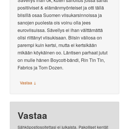
Sävellys ihan ok, kuten sanoitus jossa sanat
positiiviset & elämänmyönteiset ja otti tällä
biisillä osaa Suomen viisukarsinnoissa ja
sanojen puolesta ois voinu olla jees
euroviisuissa. Sävellys ei ihan välttämättä
olisi riittänyt viisukisaan. Biisin väliosa on
parempi kuin kertsi, mutta ei kertsikään
mikään köykäinen oo. Läntisen parhaat jutut
on mulle hänen Boycott-bändi, Rin Tin Tin,
Fabrics ja Tom Dozen.
↓
Vastaa
Vastaa
Sähköpostiosoitettasi ei julkaista.
Pakolliset kentät