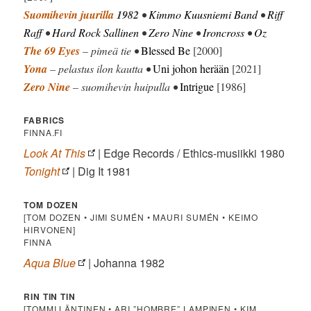
Suomihevin juurilla
1982
•
Kimmo Kuusniemi Band
•
Riff
Raff
•
Hard Rock Sallinen
•
Zero Nine
•
Ironcross
•
Oz
The 69 Eyes
– pimeä tie •
Blessed Be
[2000]
Yona
– pelastus ilon kautta •
Uni johon herään
[2021]
Zero Nine
– suomihevin huipulla •
Intrigue
[1986]
FABRICS
FINNA.FI
Look At This
| Edge Records / Ethics-musiikki 1980
Tonight
| Dig It 1981
TOM DOZEN
[TOM DOZEN • JIMI SUMÉN • MAURI SUMÉN • KEIMO
HIRVONEN]
FINNA
Aqua Blue
| Johanna 1982
RIN TIN TIN
[TOMMI LÄNTINEN • ARI ”HOMBRE” LAMPINEN • KIM