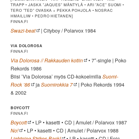
TRAPP • JASKA ”JAQUES” MÄNTYLÄ • ARI ”ACE” SUOMI •
TERO ”TED” OVASKA + PEKKA POHJOLA • NOSRAC
HMAILLIW • PEDRO HIETANEN]
FINNA.FI
Swazi-beat
| Cityboy / Polarvox 1984
VIA DOLOROSA
FINNA.FI
Via Dolorosa // Rakkauden kotiin
• 7″-single | Poko
Rekords 1986
Biisi ’Via Dolorosa’ myös CD-kokoelmilla
Suomi-
Rock ’86
ja
Suomirokkia 7
| Poko Rekords 1994
& 2002
BOYCOTT
FINNA.FI
Boycott
• LP • kasetti • CD | Amulet / Polarvox 1987
No!
• LP • kasetti • CD | Amulet / Polarvox 1988
Lightning Strikes Back!
• LP • kasetti • CD | Epic