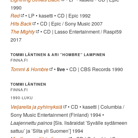
1990
Red
• LP • kasetti • CD | Epic 1992
Hits Back
• CD | Epic / Sony Music 2007
The Mighty
• CD | Lasso Entertainment / Raspi59
2017
TOMMI LÄNTINEN & ARI ”HOMBRE” LAMPINEN
FINNA.FI
Tommi & Hombre
•
live
• CD | CBS Records 1990
TOMMI LÄNTINEN
FINNA.FI
1990-LUKU
Veijareita ja pyhimyksiä
• CD • kasetti | Columbia /
Sony Music Entertainment (Finland) 1994 •
Laajennettu painos
[Sis. lisäraidat ’Syvälle sydämeen
sattuu’ ja ’Silta yli Suomen’] 1994