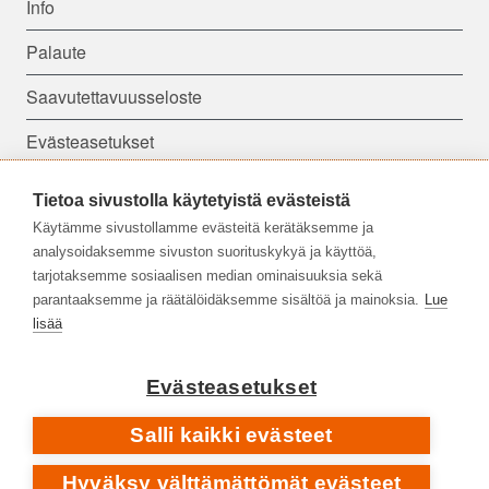
Info
Palaute
Saavutettavuusseloste
Evästeasetukset
Tietoa sivustolla käytetyistä evästeistä
Seuraa meitä:
Käytämme sivustollamme evästeitä kerätäksemme ja
analysoidaksemme sivuston suorituskykyä ja käyttöä,
tarjotaksemme sosiaalisen median ominaisuuksia sekä
parantaaksemme ja räätälöidäksemme sisältöä ja mainoksia.
Lue
lisää
Evästeasetukset
Salli kaikki evästeet
Hyväksy välttämättömät evästeet