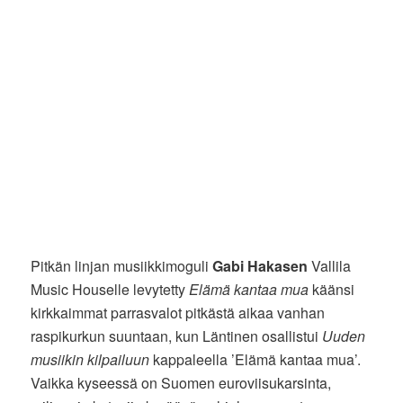
Pitkän linjan musiikkimoguli
Gabi Hakasen
Vallila
Music Houselle levytetty
Elämä kantaa mua
käänsi
kirkkaimmat parrasvalot pitkästä aikaa vanhan
raspikurkun suuntaan, kun Läntinen osallistui
Uuden
musiikin kilpailuun
kappaleella ’Elämä kantaa mua’.
Vaikka kyseessä on Suomen euroviisukarsinta,