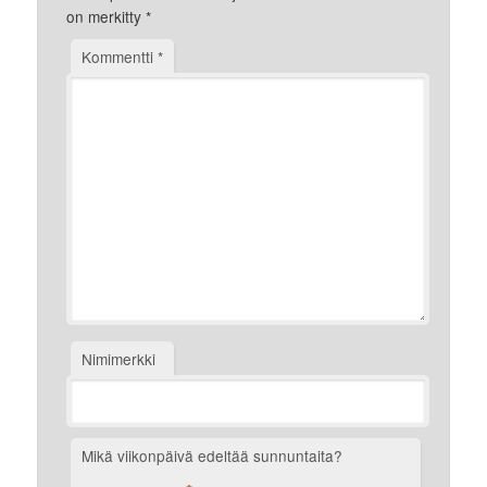
on merkitty
*
Kommentti
*
Nimimerkki
Mikä viikonpäivä edeltää sunnuntaita?