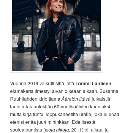
Vuonna 2019 vaikutti siltä, että
Tommi Läntisen
elämäkerta ilmestyi aivan oikeaan aikaan. Susanna
Ruuhilahden kirjoittama
Ääretön ikävä
julkaistiin
laulaja-lauluntekijän 60-vuotispäivien kunniaksi,
mutta kirja tuntui loppukaneetilta uralle, joka ei enää
etenisi enää juuri mihinkään. Edellisestä
sooloalbumista (
Isoja aikoja
, 2011) oli aikaa, ja