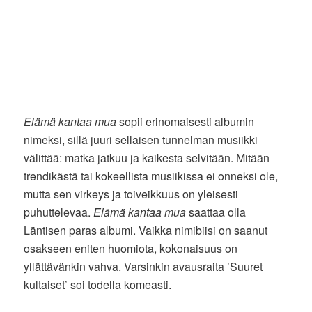
Elämä kantaa mua
sopii erinomaisesti albumin
nimeksi, sillä juuri sellaisen tunnelman musiikki
välittää: matka jatkuu ja kaikesta selvitään. Mitään
trendikästä tai kokeellista musiikissa ei onneksi ole,
mutta sen virkeys ja toiveikkuus on yleisesti
puhuttelevaa.
Elämä kantaa mua
saattaa olla
Läntisen paras albumi. Vaikka nimibiisi on saanut
osakseen eniten huomiota, kokonaisuus on
yllättävänkin vahva. Varsinkin avausraita ’Suuret
kultaiset’ soi todella komeasti.