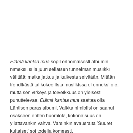
Elämä kantaa mua
sopii erinomaisesti albumin
nimeksi, sillä juuri sellaisen tunnelman musiikki
välittää: matka jatkuu ja kaikesta selvitään. Mitään
trendikästä tai kokeellista musiikissa ei onneksi ole,
mutta sen virkeys ja toiveikkuus on yleisesti
puhuttelevaa.
Elämä kantaa mua
saattaa olla
Läntisen paras albumi. Vaikka nimibiisi on saanut
osakseen eniten huomiota, kokonaisuus on
yllättävänkin vahva. Varsinkin avausraita ’Suuret
kultaiset’ soi todella komeasti.