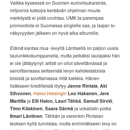
Vaikka kyseessä on Suomen euroviisukarsinta,
miljoonia katsojia keräävän ohjelman muuta
merkitystä ei pidä unohtaa. UMK:ta parempaa
promootiota ei Suomessa singlelle saa, ja laajan tv-
näkyvyyden jälkeen on hyvä aika albumille.
Elämä kantaa mua
-levyllä Läntisellä on paljon uusia
lauluntekokumppaneita, mutta pelkäksi laulajaksi hän
ei ole jättäytynyt: artisti on ollut säveltämässä ja
sanoittamassa seitsemää levyn kahdestatoista
biisistä ja sovittamassa niitä kaikkia. Hänen
lisäkseen krediiteistä löytyy
Janne Rintala
,
Aki
Sihvonen
,
Haloo Helsingin
Leo Hakanen
,
Jere
Marttila
ja
Elli Haloo
,
Lauri Tähkä
,
Samuli Sirviö
,
Timo Kiiskinen
,
Saara Särmä
ja vokalistin poika
Ilmari Läntinen
. Tähkän ja varsinkin Rintalan
teoksen kyllä tunnistaa, mutta enimmäkseen levy on