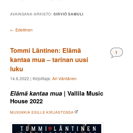
AVAINSANA-ARKISTO:
SIRVIÖ SAMULI
Artikkelien selaus
←
Edellinen
Tommi Läntinen: Elämä
Komment
1
kantaa mua – tarinan uusi
luku
14.6.2022
| Kirjoittaja:
Ari Väntänen
| Vallila Music
Elämä kantaa mua
House 2022
MUSIIKKIA ESILLE KIRJASTOSSA