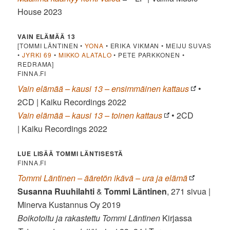
House 2023
VAIN ELÄMÄÄ 13
[TOMMI LÄNTINEN •
YONA
• ERIKA VIKMAN • MEIJU SUVAS
•
JYRKI 69
•
MIKKO ALATALO
• PETE PARKKONEN •
REDRAMA]
FINNA.FI
Vain elämää – kausi 13 – ensimmäinen kattaus
•
2CD | Kaiku Recordings 2022
Vain elämää – kausi 13 – toinen kattaus
• 2CD
| Kaiku Recordings 2022
LUE LISÄÄ TOMMI LÄNTISESTÄ
FINNA.FI
Tommi Läntinen – ääretön ikävä – ura ja elämä
Susanna Ruuhilahti
&
Tommi Läntinen
, 271 sivua |
Minerva Kustannus Oy 2019
Boikotoitu ja rakastettu Tommi Läntinen
Kirjassa