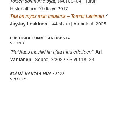
Toisen soinnun etsijät
, sivut 33–34 | Turun
Historiallinen Yhdistys 2017
Tää on myös mun maailma – Tommi Läntinen
JayJay Leskinen
, 144 sivua | Aamulehti 2005
LUE LISÄÄ TOMMI LÄNTISESTÄ
SOUNDI
”Rakkaus musiikkiin ajaa mua edelleen”
Ari
Väntänen
| Soundi 3/2022 • Sivut 18–23
• 2022
ELÄMÄ KANTAA MUA
SPOTIFY