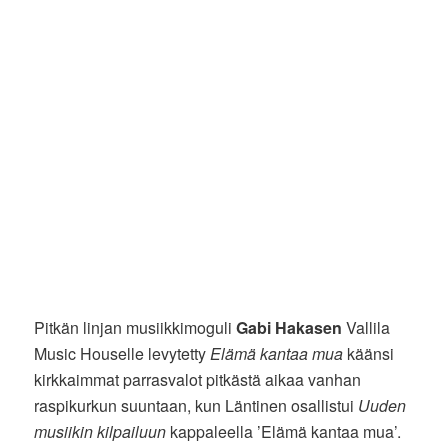
Pitkän linjan musiikkimoguli
Gabi Hakasen
Vallila
Music Houselle levytetty
Elämä kantaa mua
käänsi
kirkkaimmat parrasvalot pitkästä aikaa vanhan
raspikurkun suuntaan, kun Läntinen osallistui
Uuden
musiikin kilpailuun
kappaleella ’Elämä kantaa mua’.