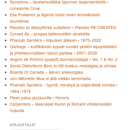
Scorpions – taustamusiikkia tajunnan laajentamiselle •
Lonesome Crow
Esa Pulliainen ja Agents loivat oman sinivalkoisen
soundinsa
Placebo loi debyyttinsä uudelleen • Placebo RE:CREATED
Curved Air – progea taidemusiikin aineksilla
Pharoah Sanders • Impulsen jälkeen • 1975–2022
Garbage – kulttibändin kypsät vuodet yksilön kipupisteiden
ja yhteiskunnallisen raivon parissa • 2007–2026
Angine de Poitrine pysäytti doomscrollaajat • Vol. 1 & Vol. 2
Social Distortionin Born to Kill huokuu nostalgiaa ja uhmaa
Boards Of Canada – äänen arkeologiaa
Joni Mitchellin Blue ei jätä mitään kertomatta
Pharoah Sanders – tyyntä, myrskyä ja tuliperäistä voimaa •
1964–1974
Flean paluu jazzjuurille • Honora
Carpenters – sisarukset Karen ja Richard viihdemusiikin
huipulla
KIRJOITTAJAT