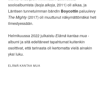
sooloalbumista (
Isoja aikoja
, 2011) oli aikaa, ja
Läntisen tunnetuimman bändin
Boycottin
paluulevy
The Mighty
(2017) oli muuttunut näkymättömäksi heti
ilmestyessään.
Helmikuussa 2022 julkaistu
Elämä kantaa mua
-
albumi ja sitä edeltäneet tapahtumat kuitenkin
osoittivat, että tarinasta oli kertomatta vielä ainakin
yksi luku.
ELÄMÄ KANTAA MUA