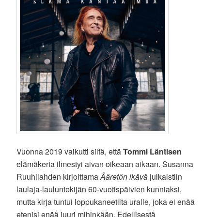
Vuonna 2019 vaikutti siltä, että
Tommi Läntisen
elämäkerta ilmestyi aivan oikeaan aikaan. Susanna
Ruuhilahden kirjoittama
Ääretön ikävä
julkaistiin
laulaja-lauluntekijän 60-vuotispäivien kunniaksi,
mutta kirja tuntui loppukaneetilta uralle, joka ei enää
etenisi enää juuri mihinkään. Edellisestä