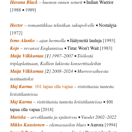
Havana Black
– huonon onnen soturit •
Indian Warrior
[1988
•
1989]
Hector
– romantiikkaa tekniikan sukupolvelle •
Nostalgia
[1972]
Ismo Alanko
– ajan hermolla •
Jäätyneitä lauluja
[1993]
Kojo
– revanssi Englannissa •
Time Won’t Wait
[1983]
Maija Vilkkumaa
[
1
] 1997–2007 • Töölostä
triplaplatinaan, Kallion lukiosta konserttisaleihin
Maija Vilkkumaa
[
2
] 2008–2024 • Murrosvaiheesta
instituutioksi
Maj Karma
:
101 tapaa olla vapaa
– ristiriitaisia tunteita
kriisitilanteissa
Maj Karma
– ristiriitaisia tunteita kriisitilanteissa •
101
tapaa olla vapaa
[2018]
Mariska
– arvokkuutta ja epätoivoa • Vuodet 2002–2022
Mikko Kuustonen
– olemassaolon blues •
Aurora
[1994]