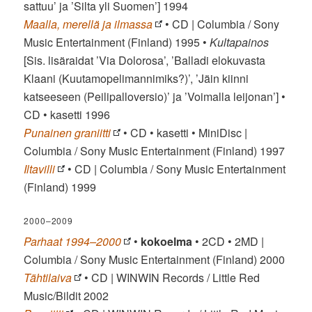
sattuu’ ja ’Silta yli Suomen’] 1994
Maalla, merellä ja ilmassa
• CD | Columbia / Sony
Music Entertainment (Finland) 1995 •
Kultapainos
[Sis. lisäraidat ’Via Dolorosa’, ’Balladi elokuvasta
Klaani (Kuutamopelimannimiks?)’, ’Jäin kiinni
katseeseen (Peilipalloversio)’ ja ’Voimalla leijonan’] •
CD • kasetti 1996
Punainen graniitti
• CD • kasetti • MiniDisc |
Columbia / Sony Music Entertainment (Finland) 1997
Iltavilli
• CD | Columbia / Sony Music Entertainment
(Finland) 1999
2000–2009
Parhaat 1994–2000
•
kokoelma
• 2CD • 2MD |
Columbia / Sony Music Entertainment (Finland) 2000
Tähtilaiva
• CD | WINWIN Records / Little Red
Music/Bildit 2002