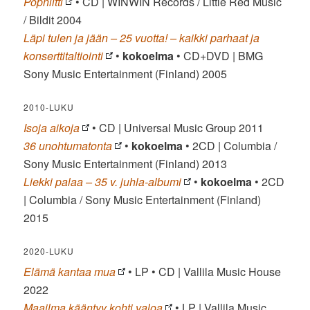
Popniitti
• CD | WINWIN Records / Little Red Music
/ Bildit 2004
Läpi tulen ja jään – 25 vuotta! – kaikki parhaat ja
konserttitaltiointi
•
kokoelma
• CD+DVD | BMG
Sony Music Entertainment (Finland) 2005
2010-LUKU
Isoja aikoja
• CD | Universal Music Group 2011
36 unohtumatonta
•
kokoelma
• 2CD | Columbia /
Sony Music Entertainment (Finland) 2013
Liekki palaa – 35 v. juhla-albumi
•
kokoelma
• 2CD
| Columbia / Sony Music Entertainment (Finland)
2015
2020-LUKU
Elämä kantaa mua
• LP • CD | Vallila Music House
2022
Maailma kääntyy kohti valoa
• LP | Vallila Music