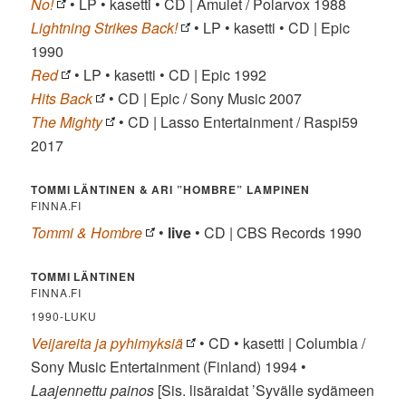
No!
• LP • kasetti • CD | Amulet / Polarvox 1988
Lightning Strikes Back!
• LP • kasetti • CD | Epic
1990
Red
• LP • kasetti • CD | Epic 1992
Hits Back
• CD | Epic / Sony Music 2007
The Mighty
• CD | Lasso Entertainment / Raspi59
2017
TOMMI LÄNTINEN & ARI ”HOMBRE” LAMPINEN
FINNA.FI
Tommi & Hombre
•
live
• CD | CBS Records 1990
TOMMI LÄNTINEN
FINNA.FI
1990-LUKU
Veijareita ja pyhimyksiä
• CD • kasetti | Columbia /
Sony Music Entertainment (Finland) 1994 •
Laajennettu painos
[Sis. lisäraidat ’Syvälle sydämeen