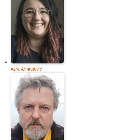
Azra Arnautović