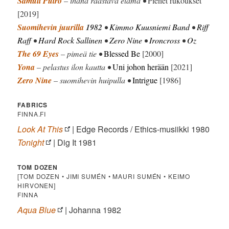
Samuli Putro
– ihana raastava elämä •
Pienet rukoukset
[2019]
Suomihevin juurilla
1982
•
Kimmo Kuusniemi Band
•
Riff
Raff
•
Hard Rock Sallinen
•
Zero Nine
•
Ironcross
•
Oz
The 69 Eyes
– pimeä tie •
Blessed Be
[2000]
Yona
– pelastus ilon kautta •
Uni johon herään
[2021]
Zero Nine
– suomihevin huipulla •
Intrigue
[1986]
FABRICS
FINNA.FI
Look At This
| Edge Records / Ethics-musiikki 1980
Tonight
| Dig It 1981
TOM DOZEN
[TOM DOZEN • JIMI SUMÉN • MAURI SUMÉN • KEIMO
HIRVONEN]
FINNA
Aqua Blue
| Johanna 1982