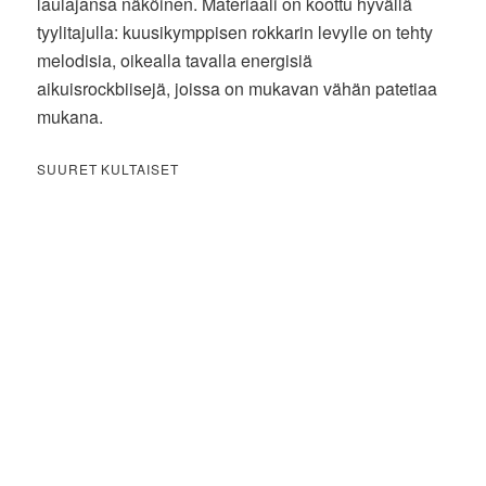
laulajansa näköinen. Materiaali on koottu hyvällä
tyylitajulla: kuusikymppisen rokkarin levylle on tehty
melodisia, oikealla tavalla energisiä
aikuisrockbiisejä, joissa on mukavan vähän patetiaa
mukana.
SUURET KULTAISET