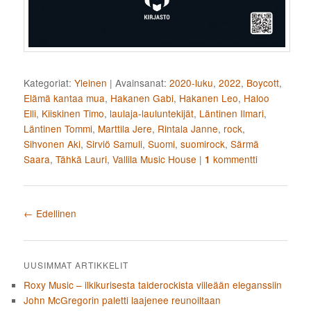
Kategoriat:
Yleinen
|
Avainsanat:
2020-luku
,
2022
,
Boycott
,
Elämä kantaa mua
,
Hakanen Gabi
,
Hakanen Leo
,
Haloo
Elli
,
Kiiskinen Timo
,
laulaja-lauluntekijät
,
Läntinen Ilmari
,
Läntinen Tommi
,
Marttila Jere
,
Rintala Janne
,
rock
,
Sihvonen Aki
,
Sirviö Samuli
,
Suomi
,
suomirock
,
Särmä
Saara
,
Tähkä Lauri
,
Vallila Music House
|
kommentti
1
Artikkelien selaus
←
Edellinen
UUSIMMAT ARTIKKELIT
Roxy Music – ilkikurisesta taiderockista viileään eleganssiin
John McGregorin paletti laajenee reunoiltaan