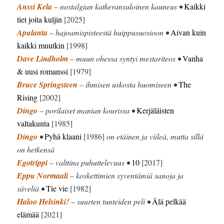
Anssi Kela
– nostalgian katkeransuloinen kauneus •
Kaikki
tiet joita kuljin
[2025]
Apulanta
– hajoamispisteestä huippusuosioon •
Aivan kuin
kaikki muutkin
[1998]
Dave Lindholm
– muun ohessa syntyi mestariteos •
Vanha
& uusi romanssi
[1979]
Bruce Springsteen
– ihmisen uskosta huomiseen •
The
Rising
[2002]
Dingo
– porilaiset manian kourissa •
Kerjäläisten
valtakunta
[1985]
Dingo
•
Pyhä klaani
[1986]
on etäinen ja viileä, mutta sillä
on hetkensä
Egotrippi
– valttina puhuttelevuus •
10
[2017]
Eppu Normaali
– koskettimien syventämiä sanoja ja
säveliä •
Tie vie
[1982]
Haloo Helsinki!
– suurten tunteiden peli •
Älä pelkää
elämää
[2021]