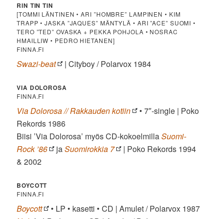
RIN TIN TIN
[TOMMI LÄNTINEN • ARI ”HOMBRE” LAMPINEN • KIM
TRAPP • JASKA ”JAQUES” MÄNTYLÄ • ARI ”ACE” SUOMI •
TERO ”TED” OVASKA + PEKKA POHJOLA • NOSRAC
HMAILLIW • PEDRO HIETANEN]
FINNA.FI
Swazi-beat
| Cityboy / Polarvox 1984
VIA DOLOROSA
FINNA.FI
Via Dolorosa // Rakkauden kotiin
• 7″-single | Poko
Rekords 1986
Biisi ’Via Dolorosa’ myös CD-kokoelmilla
Suomi-
Rock ’86
ja
Suomirokkia 7
| Poko Rekords 1994
& 2002
BOYCOTT
FINNA.FI
Boycott
• LP • kasetti • CD | Amulet / Polarvox 1987