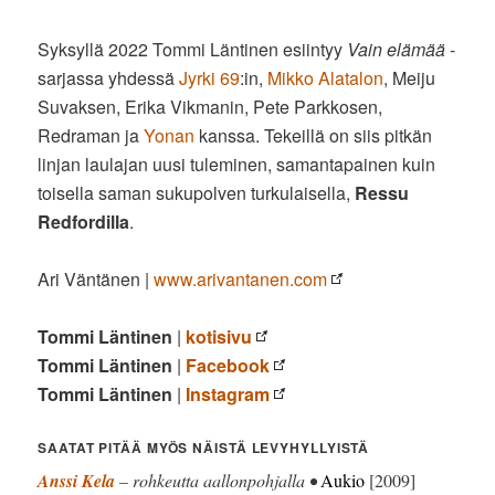
Syksyllä 2022 Tommi Läntinen esiintyy
Vain elämää
-
sarjassa yhdessä
Jyrki 69
:in,
Mikko Alatalon
, Meiju
Suvaksen, Erika Vikmanin, Pete Parkkosen,
Redraman ja
Yonan
kanssa. Tekeillä on siis pitkän
linjan laulajan uusi tuleminen, samantapainen kuin
toisella saman sukupolven turkulaisella,
Ressu
Redfordilla
.
Ari Väntänen |
www.arivantanen.com
Tommi Läntinen
|
kotisivu
Tommi Läntinen
|
Facebook
Tommi Läntinen
|
Instagram
SAATAT PITÄÄ MYÖS NÄISTÄ LEVYHYLLYISTÄ
Anssi Kela
– rohkeutta aallonpohjalla •
Aukio
[2009]