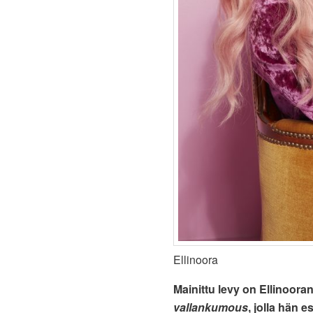
Ellinoora
Mainittu levy on Ellinoora
vallankumous
, jolla hän 