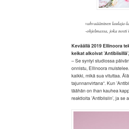
vahvaääninen laulaja-l
-ohjelmassa, joka nosti 
Keväällä 2019 Ellinoora t
keikat alkoivat ’Antibiisil
– Se syntyi studiossa päivän
onnistu, Ellinoora muistelee. 
kaikki, mikä sua vituttaa. Äl
tajunnanvirtana”. Kun ’Antibi
täähän on ihan kauhea kappa
reaktioita ’Antibiisiin’, ja s