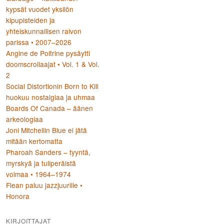
kypsät vuodet yksilön
kipupisteiden ja
yhteiskunnallisen raivon
parissa • 2007–2026
Angine de Poitrine pysäytti
doomscrollaajat • Vol. 1 & Vol.
2
Social Distortionin Born to Kill
huokuu nostalgiaa ja uhmaa
Boards Of Canada – äänen
arkeologiaa
Joni Mitchellin Blue ei jätä
mitään kertomatta
Pharoah Sanders – tyyntä,
myrskyä ja tuliperäistä
voimaa • 1964–1974
Flean paluu jazzjuurille •
Honora
KIRJOITTAJAT