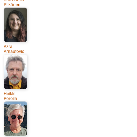
Pitkänen
Azra
Arnautović
Heikki
Poroila