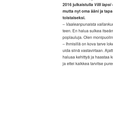
2016 julkaistulla
Villi lapsi
-
mutta nyt oma ääni ja tapa
toistaiseksi.
–
Vaaleanpunaista vallank
teen. En halua sulkea itseän
poplauluja. Olen monipuolin
– Ihmisillä on kova tarve lok
uida siinä vastavirtaan. Ajat
haluaa kehittyä ja haastaa ku
ja ettei kaikkea tarvitse pure