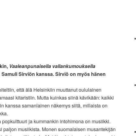
kin,
Vaaleanpunaisella vallankumouksella
tä Samuli Sirviön kanssa. Sirviö on myös hänen
teltiin, että älä Helsinkiin muuttanut oululainen
asi kitaristiin. Mutta kuinkas siinä kävikään: kaikki
in kanssa samanlainen näkemys siitä, millaista on
kka.
 popkulttuuri ja kummankin intohimona on musiikki.
i paljon musiikista. Monen suomalaisen musantekijän