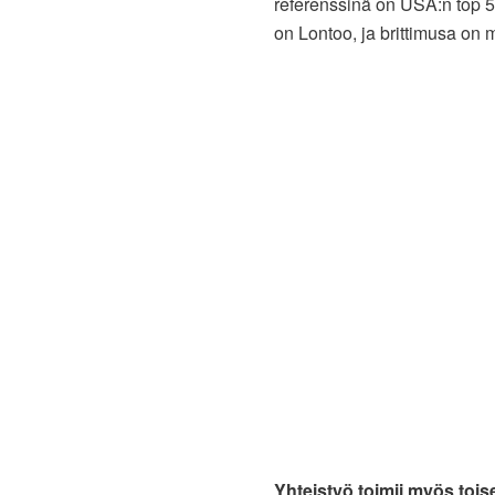
referenssinä on USA:n top 50
on Lontoo, ja brittimusa on 
Yhteistyö toimii myös toi