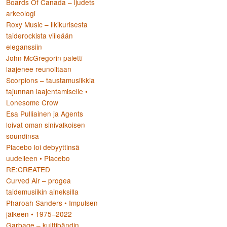
Boards Of Canada – ljudets
arkeologi
Roxy Music – ilkikurisesta
taiderockista viileään
eleganssiin
John McGregorin paletti
laajenee reunoiltaan
Scorpions – taustamusiikkia
tajunnan laajentamiselle •
Lonesome Crow
Esa Pulliainen ja Agents
loivat oman sinivalkoisen
soundinsa
Placebo loi debyyttinsä
uudelleen • Placebo
RE:CREATED
Curved Air – progea
taidemusiikin aineksilla
Pharoah Sanders • Impulsen
jälkeen • 1975–2022
Garbage – kulttibändin