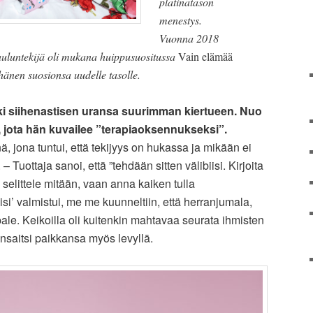
platinatason
menestys.
Vuonna 2018
auluntekijä oli mukana huippusuositussa
Vain elämää
hänen suosionsa uudelle tasolle.
eki siihenastisen uransa suurimman kiertueen. Nuo
lä’, jota hän kuvailee ”terapiaoksennukseksi”.
ä, jona tuntui, että tekijyys on hukassa ja mikään ei
– Tuottaja sanoi, että ”tehdään sitten välibiisi. Kirjoita
ä selittele mitään, vaan anna kaiken tulla
isi’ valmistui, me me kuunneltiin, että herranjumala,
le. Keikoilla oli kuitenkin mahtavaa seurata ihmisten
e ansaitsi paikkansa myös levyllä.