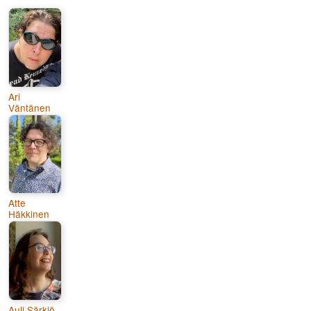
Ari
Väntänen
Atte
Häkkinen
Auli Särkiö-