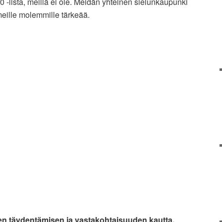
 -lista, meillä ei ole. Meidän yhteinen sielunkaupunki
meille molemmille tärkeää.
sen täydentämisen ja vastakohtaisuuden kautta.