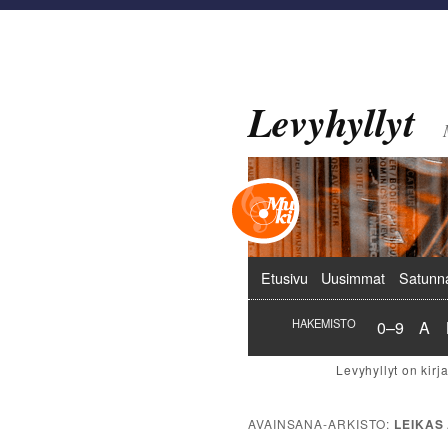
Levyhyllyt
Päävalikko
Etusivu
Uusimmat
Satunn
Hakemist
Hak
HAKEMISTO
0–9
A
AVAINSANA-ARKISTO:
LEIKAS