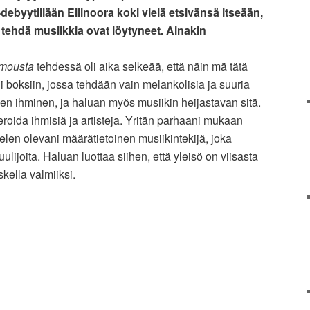
debyytillään Ellinoora koki vielä etsivänsä itseään,
 tehdä musiikkia ovat löytyneet. Ainakin
umousta
tehdessä oli aika selkeää, että näin mä tätä
i boksiin, jossa tehdään vain melankolisia ja suuria
en ihminen, ja haluan myös musiikin heijastavan sitä.
eroida ihmisiä ja artisteja. Yritän parhaani mukaan
telen olevani määrätietoinen musiikintekijä, joka
ulijoita. Haluan luottaa siihen, että yleisö on viisasta
skella valmiiksi.