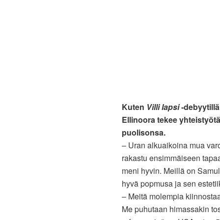
Kuten
Villi lapsi
-debyytillä
Ellinoora tekee yhteistyö
puolisonsa.
– Uran alkuaikoina mua varoi
rakastu ensimmäiseen tapaama
meni hyvin. Meillä on Samul
hyvä popmusa ja sen estetii
– Meitä molempia kiinnostaa
Me puhutaan himassakin tos