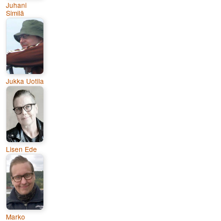
Juhani
Similä
Jukka Uotila
Lisen Ede
Marko