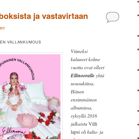
 boksista ja vastavirtaan
Kommentoi
nen
INEN VALLANKUMOUS
Viimeksi
kuluneet kolme
vuotta ovat olleet
Ellinooralle
yhtä
nousukiitoa.
Hänen
ensimmäinen
albuminsa,
syksyllä 2016
julkaistu
Villi
lapsi
oli kulta- ja