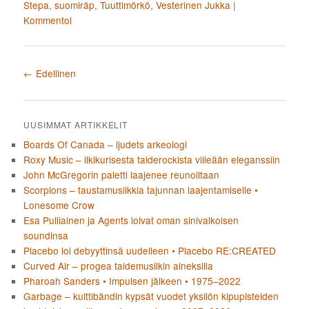
Stepa
,
suomiräp
,
Tuuttimörkö
,
Vesterinen Jukka
|
Kommentoi
Artikkelien selaus
←
Edellinen
UUSIMMAT ARTIKKELIT
Boards Of Canada – ljudets arkeologi
Roxy Music – ilkikurisesta taiderockista viileään eleganssiin
John McGregorin paletti laajenee reunoiltaan
Scorpions – taustamusiikkia tajunnan laajentamiselle •
Lonesome Crow
Esa Pulliainen ja Agents loivat oman sinivalkoisen
soundinsa
Placebo loi debyyttinsä uudelleen • Placebo RE:CREATED
Curved Air – progea taidemusiikin aineksilla
Pharoah Sanders • Impulsen jälkeen • 1975–2022
Garbage – kulttibändin kypsät vuodet yksilön kipupisteiden