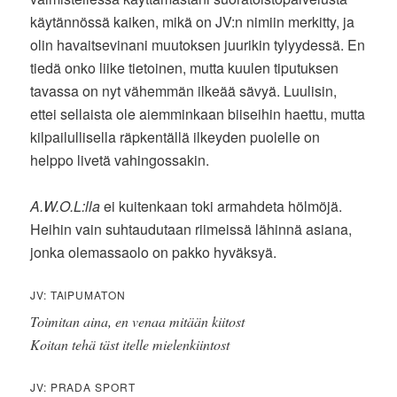
käytännössä kaiken, mikä on JV:n nimiin merkitty, ja
olin havaitsevinani muutoksen juurikin tylyydessä. En
tiedä onko liike tietoinen, mutta kuulen tiputuksen
tavassa on nyt vähemmän ilkeää sävyä. Luulisin,
ettei sellaista ole aiemminkaan biiseihin haettu, mutta
kilpailullisella räpkentällä ilkeyden puolelle on
helppo livetä vahingossakin.
A.W.O.L:lla
ei kuitenkaan toki armahdeta hölmöjä.
Heihin vain suhtaudutaan riimeissä lähinnä asiana,
jonka olemassaolo on pakko hyväksyä.
JV: TAIPUMATON
Toimitan aina, en venaa mitään kiitost
Koitan tehä täst itelle mielenkiintost
JV: PRADA SPORT