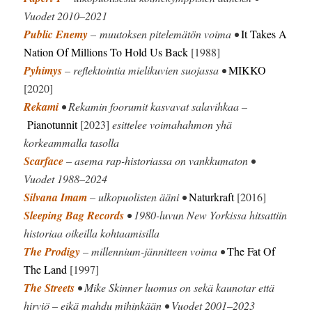
Vuodet 2010–2021
Public Enemy
– muutoksen pitelemätön voima •
It Takes A
Nation Of Millions To Hold Us Back
[1988]
Pyhimys
– reflektointia mielikuvien suojassa •
MIKKO
[2020]
Rekami
• Rekamin foorumit kasvavat salavihkaa –
Pianotunnit
[2023]
esittelee voimahahmon yhä
korkeammalla tasolla
Scarface
– asema rap-historiassa on vankkumaton •
Vuodet 1988–2024
Silvana Imam
– ulkopuolisten ääni •
Naturkraft
[2016]
Sleeping Bag Records
• 1980-luvun New Yorkissa hitsattiin
historiaa oikeilla kohtaamisilla
The Prodigy
– millennium-jännitteen voima •
The Fat Of
The Land
[1997]
The Streets
• Mike Skinner luomus on sekä kaunotar että
hirviö – eikä mahdu mihinkään • Vuodet 2001–2023