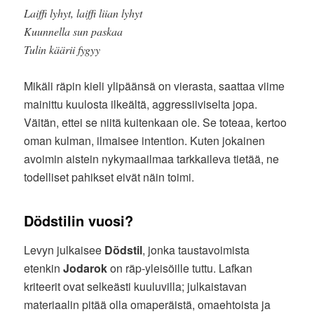
Laiffi lyhyt, laiffi liian lyhyt
Kuunnella sun paskaa
Tulin käärii fygyy
Mikäli räpin kieli ylipäänsä on vierasta, saattaa viime
mainittu kuulosta ilkeältä, aggressiiviselta jopa.
Väitän, ettei se niitä kuitenkaan ole. Se toteaa, kertoo
oman kulman, ilmaisee intention. Kuten jokainen
avoimin aistein nykymaailmaa tarkkaileva tietää, ne
todelliset pahikset eivät näin toimi.
Dödstilin vuosi?
Levyn julkaisee
Dödstil
, jonka taustavoimista
etenkin
Jodarok
on räp-yleisöille tuttu. Lafkan
kriteerit ovat selkeästi kuuluvilla; julkaistavan
materiaalin pitää olla omaperäistä, omaehtoista ja