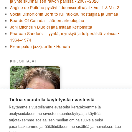
ja yhteiskunnallisen raivon parissa • 2007–2026
Angine de Poitrine pysäytti doomscrollaajat • Vol. 1 & Vol. 2
Social Distortionin Born to Kill huokuu nostalgiaa ja uhmaa
Boards Of Canada – äänen arkeologiaa
Joni Mitchellin Blue ei jätä mitään kertomatta
Pharoah Sanders – tyyntä, myrskyä ja tuliperäistä voimaa •
1964–1974
Flean paluu jazzjuurille • Honora
KIRJOITTAJAT
Tietoa sivustolla käytetyistä evästeistä
Käytämme sivustollamme evästeitä kerätäksemme ja
analysoidaksemme sivuston suorituskykyä ja käyttöä,
tarjotaksemme sosiaalisen median ominaisuuksia sekä
parantaaksemme ja räätälöidäksemme sisältöä ja mainoksia.
Lue