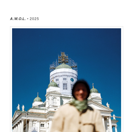
• 2025
A.W.O.L.