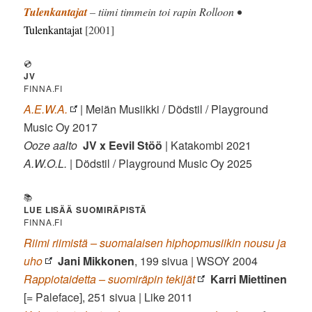
Tulenkantajat
– tiimi timmein toi rapin Rolloon •
Tulenkantajat
[2001]
💿
JV
FINNA.FI
A.E.W.A.
| Meiän Musiikki / Dödstil / Playground
Music Oy 2017
Ooze aalto
JV x Eevil Stöö
| Katakombi 2021
A.W.O.L.
| Dödstil / Playground Music Oy 2025
📚
LUE LISÄÄ SUOMIRÄPISTÄ
FINNA.FI
Riimi riimistä – suomalaisen hiphopmusiikin nousu ja
uho
Jani Mikkonen
, 199 sivua | WSOY 2004
Rappiotaidetta – suomiräpin tekijät
Karri Miettinen
[= Paleface], 251 sivua | Like 2011