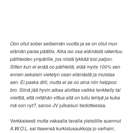
Oon ollut sober seitsemän vuotta ja se on ollut mun
elämän paras päätös. Aika iso osa elämästä rakentuu
päihteiden ympärille, jos niistä tykkää tosi paljon.
Sitten kun ei enää oo päihteitä, elää myös 100% sen
ennen sekaisin vietetyn osan elämästä ja muistaa
sen. Ei paska diili, mutta ei se oo aina niin helppoo
bro. Siinä jää hyvin aikaa aloittaa vaikka lenkkeily tai
miettiä, että mitähän vittua sitä on tullu tehtyä ja kuka
mä oon nyt?
, sanoo JV julkaisun tiedotteessa.
Verkkaisesti mutta vakaalla tavalla yleisöille auennut
A.W.O.L.
sai itseensä kurkistusaukkoja jo varhain;