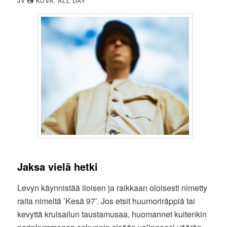
JV 📷 KUVA: ALL DAY
Jaksa vielä hetki
Levyn käynnistää iloisen ja raikkaan oloisesti nimetty
raita nimeltä ’Kesä 97’. Jos etsit huumoriräppiä tai
kevyttä kruisailun taustamusaa, huomannet kuitenkin