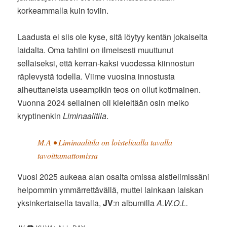
korkeammalla kuin toviin.
Laadusta ei siis ole kyse, sitä löytyy kentän jokaiselta
laidalta. Oma tahtini on ilmeisesti muuttunut
sellaiseksi, että kerran-kaksi vuodessa kiinnostun
räplevystä todella. Viime vuosina innostusta
aiheuttaneista useampikin teos on ollut kotimainen.
Vuonna 2024 sellainen oli kieleltään osin melko
kryptinenkin
Liminaalitila
.
M.A • Liminaalitila on loisteliaalla tavalla
tavoittamattomissa
Vuosi 2025 aukeaa alan osalta omissa aistielimissäni
helpommin ymmärrettävällä, muttei lainkaan laiskan
yksinkertaisella tavalla,
JV
:n albumilla
A.W.O.L.