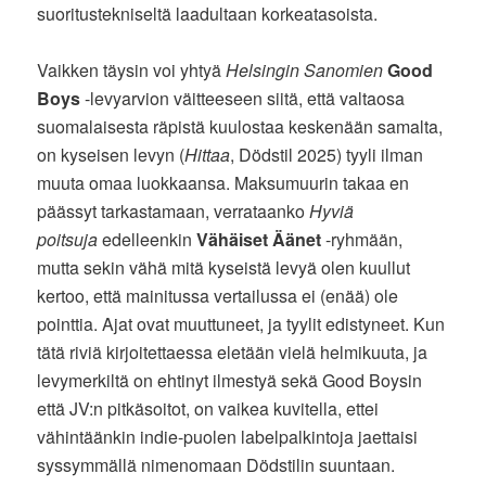
suoritustekniseltä laadultaan korkeatasoista.
Vaikken täysin voi yhtyä
Helsingin Sanomien
Good
Boys
-levyarvion väitteeseen siitä, että valtaosa
suomalaisesta räpistä kuulostaa keskenään samalta,
on kyseisen levyn (
Hittaa
, Dödstil 2025) tyyli ilman
muuta omaa luokkaansa. Maksumuurin takaa en
päässyt tarkastamaan, verrataanko
Hyviä
poitsuja
edelleenkin
Vähäiset Äänet
-ryhmään,
mutta sekin vähä mitä kyseistä levyä olen kuullut
kertoo, että mainitussa vertailussa ei (enää) ole
pointtia. Ajat ovat muuttuneet, ja tyylit edistyneet. Kun
tätä riviä kirjoitettaessa eletään vielä helmikuuta, ja
levymerkiltä on ehtinyt ilmestyä sekä Good Boysin
että JV:n pitkäsoitot, on vaikea kuvitella, ettei
vähintäänkin indie-puolen labelpalkintoja jaettaisi
syssymmällä nimenomaan Dödstilin suuntaan.