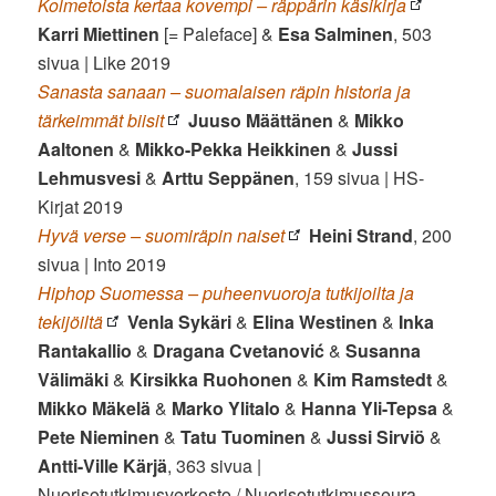
Kolmetoista kertaa kovempi – räppärin käsikirja
Karri Miettinen
[= Paleface] &
Esa Salminen
, 503
sivua | Like 2019
Sanasta sanaan – suomalaisen räpin historia ja
tärkeimmät biisit
Juuso Määttänen
&
Mikko
Aaltonen
&
Mikko-Pekka Heikkinen
&
Jussi
Lehmusvesi
&
Arttu Seppänen
, 159 sivua | HS-
Kirjat 2019
Hyvä verse – suomiräpin naiset
Heini Strand
, 200
sivua | Into 2019
Hiphop Suomessa – puheenvuoroja tutkijoilta ja
tekijöiltä
Venla Sykäri
&
Elina Westinen
&
Inka
Rantakallio
&
Dragana Cvetanović
&
Susanna
Välimäki
&
Kirsikka Ruohonen
&
Kim Ramstedt
&
Mikko Mäkelä
&
Marko Ylitalo
&
Hanna Yli-Tepsa
&
Pete Nieminen
&
Tatu Tuominen
&
Jussi Sirviö
&
Antti-Ville Kärjä
, 363 sivua |
Nuorisotutkimusverkosto / Nuorisotutkimusseura