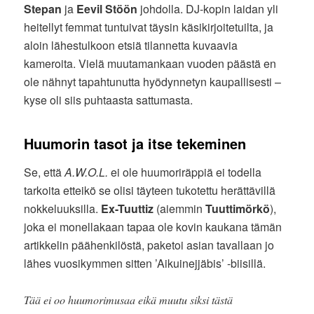
Stepan
ja
Eevil Stöön
johdolla. DJ-kopin laidan yli
heitellyt femmat tuntuivat täysin käsikirjoitetuilta, ja
aloin lähestulkoon etsiä tilannetta kuvaavia
kameroita. Vielä muutamankaan vuoden päästä en
ole nähnyt tapahtunutta hyödynnetyn kaupallisesti –
kyse oli siis puhtaasta sattumasta.
Huumorin tasot ja itse tekeminen
Se, että
A.W.O.L.
ei ole huumoriräppiä ei todella
tarkoita etteikö se olisi täyteen tukotettu herättävillä
nokkeluuksilla.
Ex-Tuuttiz
(aiemmin
Tuuttimörkö
),
joka ei monellakaan tapaa ole kovin kaukana tämän
artikkelin päähenkilöstä, paketoi asian tavallaan jo
lähes vuosikymmen sitten ’Aikuinejjäbis’ -biisillä.
Tää ei oo huumorimusaa eikä muutu siksi tästä