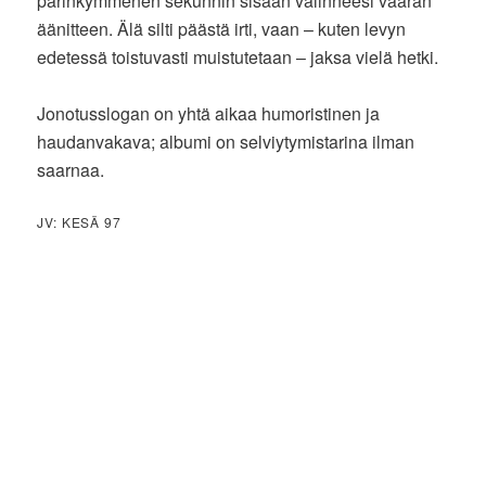
parinkymmenen sekunnin sisään valinneesi väärän
äänitteen. Älä silti päästä irti, vaan – kuten levyn
edetessä toistuvasti muistutetaan – jaksa vielä hetki.
Jonotusslogan on yhtä aikaa humoristinen ja
haudanvakava; albumi on selviytymistarina ilman
saarnaa.
JV: KESÄ 97