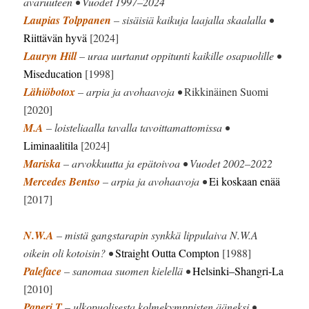
avaruuteen • Vuodet 1997–2024
Laupias Tolppanen
– sisäisiä kaikuja laajalla skaalalla •
Riittävän hyvä
[2024]
Lauryn Hill
– uraa uurtanut oppitunti kaikille osapuolille •
Miseducation
[1998]
Lähiöbotox
– arpia ja avohaavoja •
Rikkinäinen Suomi
[2020]
M.A
– loisteliaalla tavalla tavoittamattomissa •
Liminaalitila
[2024]
Mariska
– arvokkuutta ja epätoivoa • Vuodet 2002–2022
Mercedes Bentso
– arpia ja avohaavoja •
Ei koskaan enää
[2017]
N.W.A
– mistä gangstarapin synkkä lippulaiva N.W.A
oikein oli kotoisin? •
Straight Outta Compton
[1988]
Paleface
– sanomaa suomen kielellä •
Helsinki–Shangri-La
[2010]
Paperi T
– ulkopuolisesta kolmekymppisten ääneksi •