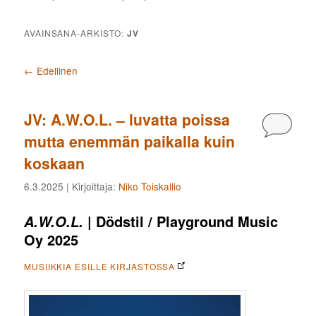
AVAINSANA-ARKISTO:
JV
Artikkelien selaus
←
Edellinen
JV: A.W.O.L. – luvatta poissa
Kommen
mutta enemmän paikalla kuin
koskaan
6.3.2025
| Kirjoittaja:
Niko Toiskallio
| Dödstil / Playground Music
A.W.O.L.
Oy 2025
MUSIIKKIA ESILLE KIRJASTOSSA