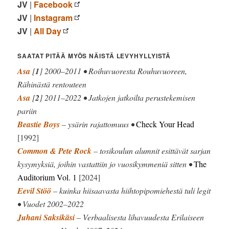
JV
|
Facebook
JV
|
Instagram
JV
|
All Day
SAATAT PITÄÄ MYÖS NÄISTÄ LEVYHYLLYISTÄ
Asa
[
1
] 2000–2011 • Roihuvuoresta Rouhuvuoreen,
Rähinästä rentouteen
Asa
[
2
] 2011–2022 • Jatkojen jatkoilta perustekemisen
pariin
Beastie Boys
– ysärin rajattomuus •
Check Your Head
[1992]
Common & Pete Rock
– tosikoulun alumnit esittävät sarjan
kysymyksiä, joihin vastattiin jo vuosikymmeniä sitten •
The
Auditorium Vol. 1
[2024]
Eevil Stöö
– kuinka hiisaavasta hiihtopipomiehestä tuli legit
• Vuodet 2002–2022
Juhani Saksikäsi
– Verbaalisesta lihavuudesta Erilaiseen