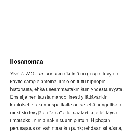
Ilosanomaa
Yksi
A.W.O.L:in
tunnusmerkeistä on gospel-levyjen
käyttö samplelähteinä. Ilmiö on tuttu hiphopin
historiasta, ehkä useammastakin kuin yhdestä syystä.
Ensisijainen tausta mahdollisesti yllättävänkin
kuuloiselle rakennuspalikalle on se, että hengellisen
musiikin levyjä on “aina” ollut saatavilla, ellei täysin
ilmaiseksi, niin ainakin suurin piirtein. Hiphopin
perusajatus on vähintäänkin punk; tehdään sillä/siitä,