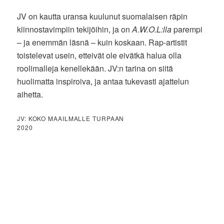
JV on kautta uransa kuulunut suomalaisen räpin
kiinnostavimpiin tekijöihin, ja on
A.W.O.L:lla
parempi
– ja enemmän läsnä – kuin koskaan. Rap-artistit
toistelevat usein, etteivät ole eivätkä halua olla
roolimalleja kenellekään. JV:n tarina on siitä
huolimatta inspiroiva, ja antaa tukevasti ajattelun
aihetta.
JV: KOKO MAAILMALLE TURPAAN
2020