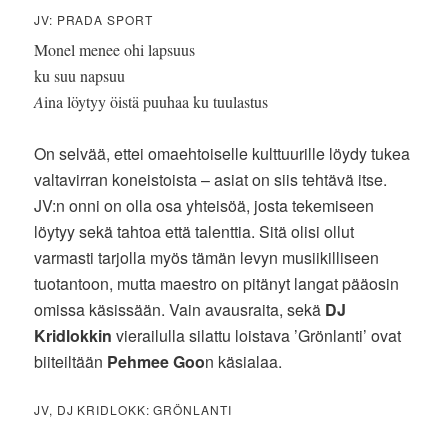
JV: PRADA SPORT
Monel menee ohi lapsuus
ku suu napsuu
A
ina löytyy öistä puuhaa ku tuulastus
On selvää, ettei omaehtoiselle kulttuurille löydy tukea
valtavirran koneistoista – asiat on siis tehtävä itse.
JV:n onni on olla osa yhteisöä, josta tekemiseen
löytyy sekä tahtoa että talenttia. Sitä olisi ollut
varmasti tarjolla myös tämän levyn musiikilliseen
tuotantoon, mutta maestro on pitänyt langat pääosin
omissa käsissään. Vain avausraita, sekä
DJ
Kridlokkin
vierailulla silattu loistava ’Grönlanti’ ovat
biiteiltään
Pehmee Goo
n käsialaa.
JV, DJ KRIDLOKK: GRÖNLANTI