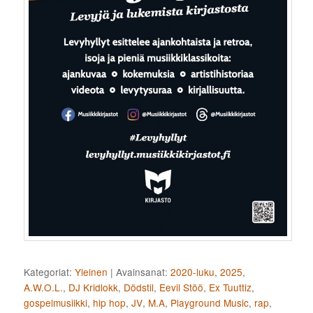
Kategoriat:
Yleinen
|
Avainsanat:
2020-luku
,
2025
,
A.W.O.L.
,
DJ Kridlokk
,
Dödstil
,
Eevil Stöö
,
Ex Tuuttiz
,
gospelmusiikki
,
hip hop
,
JV
,
M.A
,
Playground Music
,
rap
,