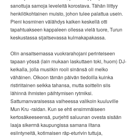
sanottuja samoja leveleitä korostava. Tähän liittyy
henkilökohtainen muisto, johon tulee palattua usein.
Pieni kosminen välähdys kaiken keskellä otti
tapahtuakseen kappaleen ollessa vielä tuore, Turun
keskustassa sijaitsevassa kulmakapakassa.
Olin ansaitsemassa vuokrarahojani perinteiseen
tapaan yössä (lain mukaan laskuttaen toki, huom) DJ-
keikalla, jolla musiikin rooli sinänsä oli melko
vähäinen. Olkoon tämän päivän tiedoilla kuinka
ristiriitainen seikka tahansa, mutta soittelin siis
lähinnä ihmisten päihtymisen rytmiksi.
Sattumanvaraisessa vaiheessa valikoin kuuluville
Mun Kru -raidan. Kun se ehti ensimmäiseen
kertosäkeeseensä, purjehti saluunan ovesta sisään
laaja sikermä kaupungissa samana iltana
esiintyneitä, kotimaisen räp-eturivin tuttuja,