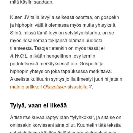
mitä käsiin saadaan.
Kuten JV tällä levyllä selkeästi osoittaa, on gospelin
ja hiphopin välillä olemassa myös muita yhteyksiä.
Siinä, missä tämä levy on selviytymistarina, on se
myös ilosanomaa tekijänsä elämän uudesta
tilanteesta. Tasoja tietenkin on myös tässä; ei
A.W.O.L.
mikään hengellinen levy termin
perinteisessä merkityksessä ole. Gospelin ja
hiphopin yhteys on joka tapauksessa merkittävä.
Akselista kulttuurin syntysijoilla ilmestyi juuri hiljattain
mainio artikkeli
Okayplayer
-sivustolla
.
Tylyä, vaan ei ilkeää
Artisti itse kuvaa räptyyliään “tylyhköksi”, ja sitä se on
omissakin korvissani aina ollut. Kuuntelin tätä tekstiä
valmistellessa käyttämästäni suoratoistopalvelusta