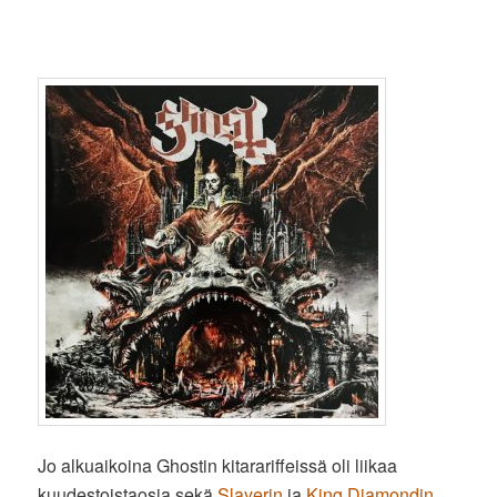
Jo alkuaikoina Ghostin kitarariffeissä oli liikaa
kuudestoistaosia sekä
Slayerin
ja
King Diamondin