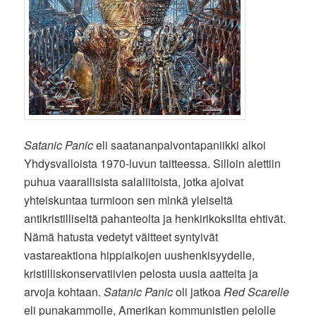
Satanic Panic
eli saatananpalvontapaniikki alkoi
Yhdysvalloista 1970-luvun taitteessa. Silloin alettiin
puhua vaarallisista salaliitoista, jotka ajoivat
yhteiskuntaa turmioon sen minkä yleiseltä
antikristilliseltä pahanteolta ja henkirikoksilta ehtivät.
Nämä hatusta vedetyt väitteet syntyivät
vastareaktiona hippiaikojen uushenkisyydelle,
kristilliskonservatiivien pelosta uusia aatteita ja
arvoja kohtaan.
Satanic Panic
oli jatkoa
Red Scarelle
eli punakammolle, Amerikan kommunistien pelolle