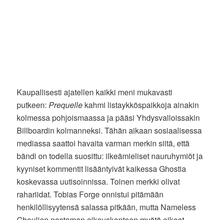
Kaupallisesti ajatellen kaikki meni mukavasti
putkeen:
Prequelle
kahmi listaykköspaikkoja ainakin
kolmessa pohjoismaassa ja pääsi Yhdysvalloissakin
Billboardin kolmanneksi. Tähän aikaan sosiaalisessa
mediassa saattoi havaita varman merkin siitä, että
bändi on todella suosittu: ilkeämieliset nauruhymiöt ja
kyyniset kommentit lisääntyivät kaikessa Ghostia
koskevassa uutisoinnissa. Toinen merkki olivat
rahariidat. Tobias Forge onnistui pitämään
henkilöllisyytensä salassa pitkään, mutta Nameless
Ghoulien nostaman oikeuskanteen myötä oikeat