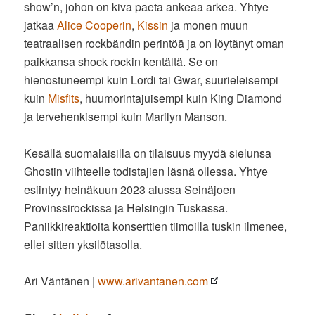
show’n, johon on kiva paeta ankeaa arkea. Yhtye
jatkaa
Alice Cooperin
,
Kissin
ja monen muun
teatraalisen rockbändin perintöä ja on löytänyt oman
paikkansa shock rockin kentältä. Se on
hienostuneempi kuin Lordi tai Gwar, suurieleisempi
kuin
Misfits
, huumorintajuisempi kuin King Diamond
ja tervehenkisempi kuin Marilyn Manson.
Kesällä suomalaisilla on tilaisuus myydä sielunsa
Ghostin viihteelle todistajien läsnä ollessa. Yhtye
esiintyy heinäkuun 2023 alussa Seinäjoen
Provinssirockissa ja Helsingin Tuskassa.
Paniikkireaktioita konserttien tiimoilla tuskin ilmenee,
ellei sitten yksilötasolla.
Ari Väntänen |
www.arivantanen.com