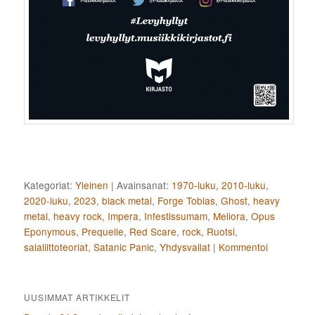
Kategoriat:
Yleinen
|
Avainsanat:
1970-luku
,
2010-luku
,
2020-luku
,
2023
,
black metal
,
Forge Tobias
,
Ghost
,
heavy
metal
,
heavy rock
,
Impera
,
Infestissumam
,
Meliora
,
Opus
Eponymous
,
Prequelle
,
Red Scare
,
rock
,
Ruotsi
,
salaliittoteoriat
,
Satanic Panic
,
Yhdysvallat
|
Kommentoi
UUSIMMAT ARTIKKELIT