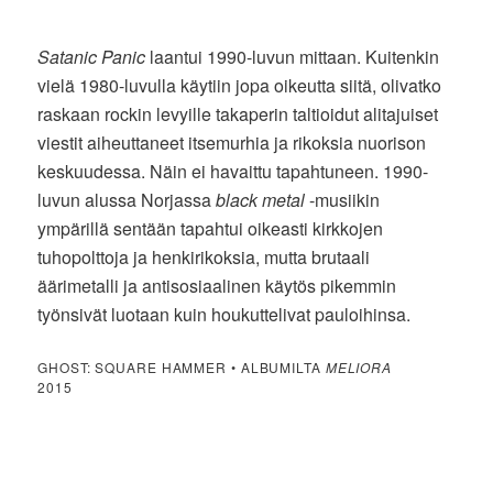
Satanic Panic
laantui 1990-luvun mittaan. Kuitenkin
vielä 1980-luvulla käytiin jopa oikeutta siitä, olivatko
raskaan rockin levyille takaperin taltioidut alitajuiset
viestit aiheuttaneet itsemurhia ja rikoksia nuorison
keskuudessa. Näin ei havaittu tapahtuneen. 1990-
luvun alussa Norjassa
black metal
-musiikin
ympärillä sentään tapahtui oikeasti kirkkojen
tuhopolttoja ja henkirikoksia, mutta brutaali
äärimetalli ja antisosiaalinen käytös pikemmin
työnsivät luotaan kuin houkuttelivat pauloihinsa.
GHOST: SQUARE HAMMER • ALBUMILTA
MELIORA
2015