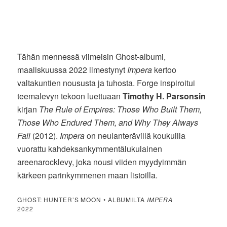
Tähän mennessä viimeisin Ghost-albumi,
maaliskuussa 2022 ilmestynyt
Impera
kertoo
valtakuntien noususta ja tuhosta. Forge inspiroitui
teemalevyn tekoon luettuaan
Timothy H. Parsonsin
kirjan
The Rule of Empires: Those Who Built Them,
Those Who Endured Them, and Why They Always
Fall
(2012).
Impera
on neulanterävillä koukuilla
vuorattu kahdeksankymmentälukulainen
areenarocklevy, joka nousi viiden myydyimmän
kärkeen parinkymmenen maan listoilla.
GHOST: HUNTER’S MOON • ALBUMILTA
IMPERA
2022