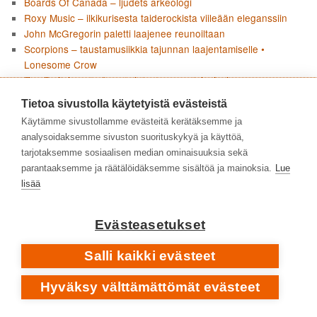
Boards Of Canada – ljudets arkeologi
Roxy Music – ilkikurisesta taiderockista viileään eleganssiin
John McGregorin paletti laajenee reunoiltaan
Scorpions – taustamusiikkia tajunnan laajentamiselle •
Lonesome Crow
Esa Pulliainen ja Agents loivat oman sinivalkoisen
soundinsa
Tietoa sivustolla käytetyistä evästeistä
Placebo loi debyyttinsä uudelleen • Placebo RE:CREATED
Käytämme sivustollamme evästeitä kerätäksemme ja
Curved Air – progea taidemusiikin aineksilla
analysoidaksemme sivuston suorituskykyä ja käyttöä,
Pharoah Sanders • Impulsen jälkeen • 1975–2022
tarjotaksemme sosiaalisen median ominaisuuksia sekä
Garbage – kulttibändin kypsät vuodet yksilön kipupisteiden
parantaaksemme ja räätälöidäksemme sisältöä ja mainoksia.
Lue
ja yhteiskunnallisen raivon parissa • 2007–2026
lisää
Angine de Poitrine pysäytti doomscrollaajat • Vol. 1 & Vol. 2
Social Distortionin Born to Kill huokuu nostalgiaa ja uhmaa
Boards Of Canada – äänen arkeologiaa
Evästeasetukset
Joni Mitchellin Blue ei jätä mitään kertomatta
Pharoah Sanders – tyyntä, myrskyä ja tuliperäistä voimaa •
Salli kaikki evästeet
1964–1974
Flean paluu jazzjuurille • Honora
Hyväksy välttämättömät evästeet