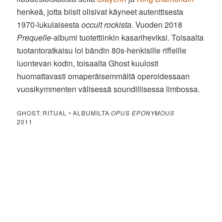
henkeä, jotta biisit olisivat käyneet autenttisesta
1970-lukulaisesta
occult rockista
. Vuoden 2018
Prequelle
-albumi tuotettiinkin kasariheviksi. Toisaalta
tuotantoratkaisu loi bändin 80s-henkisille riffeille
luontevan kodin, toisaalta Ghost kuulosti
huomattavasti omaperäisemmältä operoidessaan
vuosikymmenten välisessä soundillisessa limbossa.
GHOST: RITUAL • ALBUMILTA
OPUS EPONYMOUS
2011