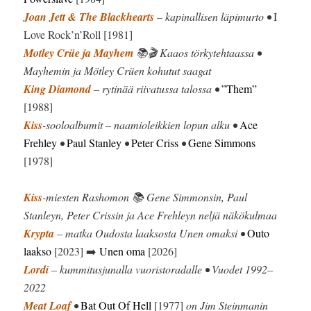
Joan Jett & The Blackhearts
– kapinallisen läpimurto •
I
Love Rock’n’Roll [1981]
Motley Crüe ja Mayhem
📚🎬 Kaaos törkytehtaassa •
Mayhemin ja Mötley Crüen kohutut saagat
King Diamond
– rytinää riivatussa talossa •
”Them”
[1988]
Kiss
-sooloalbumit – naamioleikkien lopun alku •
Ace
Frehley
•
Paul Stanley
•
Peter Criss
•
Gene Simmons
[1978]
Kiss
-miesten Rashomon 📚 Gene Simmonsin, Paul
Stanleyn, Peter Crissin ja Ace Frehleyn neljä näkökulmaa
Krypta
– matka Oudosta laaksosta Unen omaksi •
Outo
laakso
[2023] ➡️
Unen oma
[2026]
Lordi
– kummitusjunalla vuoristoradalle • Vuodet 1992–
2022
Meat Loaf
•
Bat Out Of Hell
[1977]
on Jim Steinmanin