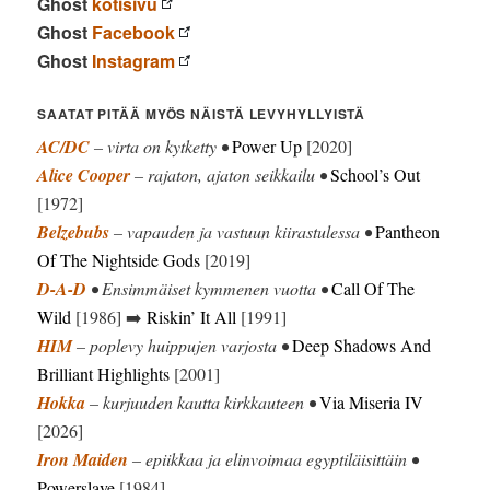
Ghost
kotisivu
Ghost
Facebook
Ghost
Instagram
SAATAT PITÄÄ MYÖS NÄISTÄ LEVYHYLLYISTÄ
AC/DC
– virta on kytketty •
Power Up
[2020]
Alice Cooper
– rajaton, ajaton seikkailu •
School’s Out
[1972]
Belzebubs
– vapauden ja vastuun kiirastulessa •
Pantheon
Of The Nightside Gods
[2019]
D-A-D
• Ensimmäiset kymmenen vuotta •
Call Of The
Wild
[1986] ➡️
Riskin’ It All
[1991]
HIM
– poplevy huippujen varjosta •
Deep Shadows And
Brilliant Highlights
[2001]
Hokka
– kurjuuden kautta kirkkauteen •
Via Miseria IV
[2026]
Iron Maiden
– epiikkaa ja elinvoimaa egyptiläisittäin •
Powerslave
[1984]