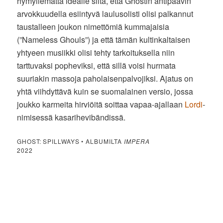
hymyilemättä idealle siitä, että Ghostin antipaavin
arvokkuudella esiintyvä laulusolisti olisi palkannut
taustalleen joukon nimettömiä kummajaisia
(”Nameless Ghouls”) ja että tämän kultinkaltaisen
yhtyeen musiikki olisi tehty tarkoituksella niin
tarttuvaksi popheviksi, että sillä voisi hurmata
suuriakin massoja paholaisenpalvojiksi. Ajatus on
yhtä viihdyttävä kuin se suomalainen versio, jossa
joukko karmeita hirviöitä soittaa vapaa-ajallaan
Lordi
-
nimisessä kasarihevibändissä.
GHOST: SPILLWAYS • ALBUMILTA
IMPERA
2022