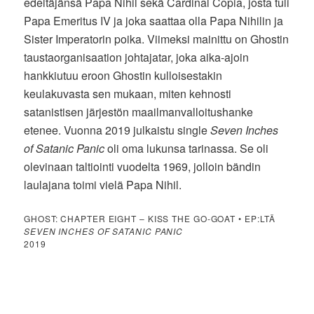
edeltäjänsä Papa Nihil sekä Cardinal Copia, josta tuli
Papa Emeritus IV ja joka saattaa olla Papa Nihilin ja
Sister Imperatorin poika. Viimeksi mainittu on Ghostin
taustaorganisaation johtajatar, joka aika-ajoin
hankkiutuu eroon Ghostin kulloisestakin
keulakuvasta sen mukaan, miten kehnosti
satanistisen järjestön maailmanvalloitushanke
etenee. Vuonna 2019 julkaistu single
Seven Inches
of Satanic Panic
oli oma lukunsa tarinassa. Se oli
olevinaan taltiointi vuodelta 1969, jolloin bändin
laulajana toimi vielä Papa Nihil.
GHOST: CHAPTER EIGHT – KISS THE GO-GOAT • EP:LTÄ
SEVEN INCHES OF SATANIC PANIC
2019