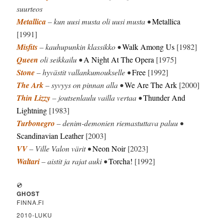
suurteos
Metallica
– kun uusi musta oli uusi musta •
Metallica
[1991]
Misfits
– kauhupunkin klassikko •
Walk Among Us
[1982]
Queen
oli seikkailu •
A Night At The Opera
[1975]
Stone
– hyvästit vallankumoukselle •
Free
[1992]
The Ark
– syvyys on pinnan alla •
We Are The Ark
[2000]
Thin Lizzy
– joutsenlaulu vailla vertaa •
Thunder And
Lightning
[1983]
Turbonegro
– denim-demonien riemastuttava paluu •
Scandinavian Leather
[2003]
VV
– Ville Valon värit •
Neon Noir
[2023]
Waltari
– aistit ja rajat auki •
Torcha!
[1992]
💿
GHOST
FINNA.FI
2010-LUKU