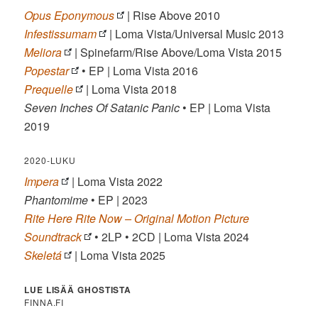
Opus Eponymous
| Rise Above 2010
Infestissumam
| Loma Vista/Universal Music 2013
Meliora
| Spinefarm/Rise Above/Loma Vista 2015
Popestar
• EP | Loma Vista 2016
Prequelle
| Loma Vista 2018
Seven Inches Of Satanic Panic
• EP | Loma Vista
2019
2020-LUKU
Impera
| Loma Vista 2022
Phantomime
• EP | 2023
Rite Here Rite Now – Original Motion Picture
Soundtrack
• 2LP • 2CD | Loma Vista 2024
Skeletá
| Loma Vista 2025
LUE LISÄÄ GHOSTISTA
FINNA.FI