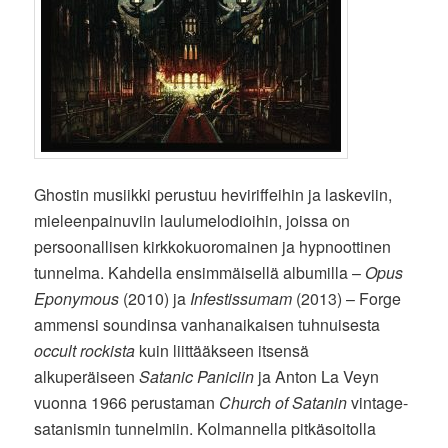
Ghostin musiikki perustuu heviriffeihin ja laskeviin,
mieleenpainuviin laulumelodioihin, joissa on
persoonallisen kirkkokuoromainen ja hypnoottinen
tunnelma. Kahdella ensimmäisellä albumilla –
Opus
Eponymous
(2010) ja
Infestissumam
(2013) – Forge
ammensi soundinsa vanhanaikaisen tuhnuisesta
occult rockista
kuin liittääkseen itsensä
alkuperäiseen
Satanic Paniciin
ja Anton La Veyn
vuonna 1966 perustaman
Church of Satanin
vintage-
satanismin tunnelmiin. Kolmannella pitkäsoitolla