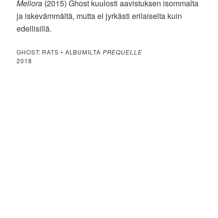
Meliora
(2015) Ghost kuulosti aavistuksen isommalta
ja iskevämmältä, mutta ei jyrkästi erilaiselta kuin
edellisillä.
GHOST: RATS • ALBUMILTA
PREQUELLE
2018