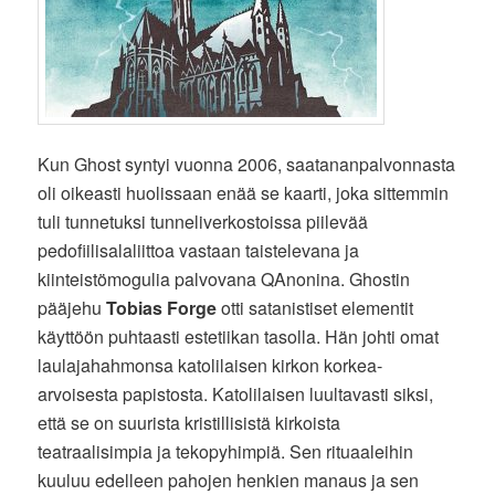
Kun Ghost syntyi vuonna 2006, saatananpalvonnasta
oli oikeasti huolissaan enää se kaarti, joka sittemmin
tuli tunnetuksi tunneliverkostoissa piilevää
pedofiilisalaliittoa vastaan taistelevana ja
kiinteistömogulia palvovana QAnonina. Ghostin
pääjehu
Tobias Forge
otti satanistiset elementit
käyttöön puhtaasti estetiikan tasolla. Hän johti omat
laulajahahmonsa katolilaisen kirkon korkea-
arvoisesta papistosta. Katolilaisen luultavasti siksi,
että se on suurista kristillisistä kirkoista
teatraalisimpia ja tekopyhimpiä. Sen rituaaleihin
kuuluu edelleen pahojen henkien manaus ja sen