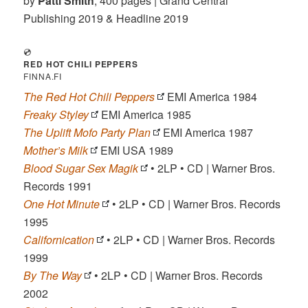
by
Patti Smith
, 400 pages | Grand Central
Publishing 2019 & Headline 2019
💿
RED HOT CHILI PEPPERS
FINNA.FI
The Red Hot Chili Peppers
EMI America 1984
Freaky Styley
EMI America 1985
The Uplift Mofo Party Plan
EMI America 1987
Mother’s Milk
EMI USA 1989
Blood Sugar Sex Magik
• 2LP • CD | Warner Bros.
Records 1991
One Hot Minute
• 2LP • CD | Warner Bros. Records
1995
Californication
• 2LP • CD | Warner Bros. Records
1999
By The Way
• 2LP • CD | Warner Bros. Records
2002