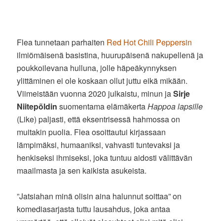
Flea tunnetaan parhaiten
Red Hot Chili Peppersin
ilmiömäisenä basistina, huurupäisenä nakupellenä ja
poukkoilevana hulluna, jolle häpeäkynnyksen
ylittäminen ei ole koskaan ollut juttu eikä mikään.
Viimeistään vuonna 2020 julkaistu, minun ja
Sirje
Niitepõldin
suomentama elämäkerta
Happoa lapsille
(Like) paljasti, että eksentrisessä hahmossa on
muitakin puolia. Flea osoittautui kirjassaan
lämpimäksi, humaaniksi, vahvasti tuntevaksi ja
henkiseksi ihmiseksi, joka tuntuu aidosti välittävän
maailmasta ja sen kaikista asukeista.
”Jatsiahan minä olisin aina halunnut soittaa” on
komediasarjasta tuttu lausahdus, joka antaa