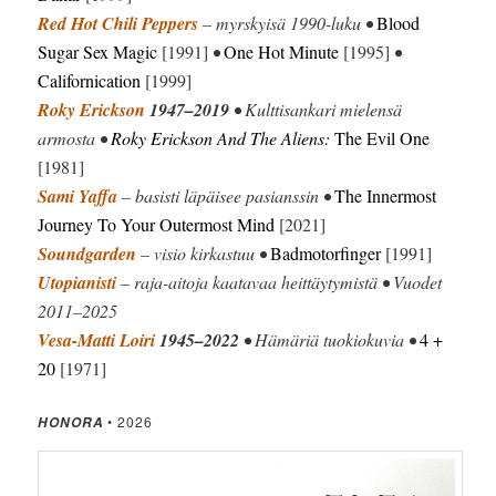
Red Hot Chili Peppers
– myrskyisä 1990-luku •
Blood
Sugar Sex Magic
[1991]
•
One Hot Minute
[1995]
•
Californication
[1999]
Roky Erickson
1947–2019
• Kulttisankari mielensä
armosta •
Roky Erickson And The Aliens:
The Evil One
[1981]
Sami Yaffa
– basisti läpäisee pasianssin •
The Innermost
Journey To Your Outermost Mind
[2021]
Soundgarden
– visio kirkastuu •
Badmotorfinger
[1991]
Utopianisti
– raja-aitoja kaatavaa heittäytymistä • Vuodet
2011–2025
Vesa-Matti Loiri
1945–2022
• Hämäriä tuokiokuvia •
4 +
20
[1971]
• 2026
HONORA