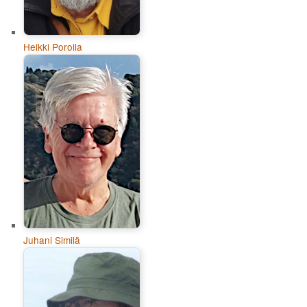
Heikki Poroila
Juhani Similä