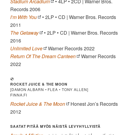
Stadium Arcadium
• 4LP • 2CD | Warner Bros.
Records 2006
I’m With You
• 2LP • CD | Warner Bros. Records
2011
The Getaway
• 2LP • CD | Warner Bros. Records
2016
Unlimited Love
Warner Records 2022
Return Of The Dream Canteen
Warner Records
2022
💿
ROCKET JUICE & THE MOON
[DAMON ALBARN • FLEA • TONY ALLEN]
FINNA.FI
Rocket Juice & The Moon
Honest Jon’s Records
2012
SAATAT PITÄÄ MYÖS NÄISTÄ LEVYHYLLYISTÄ