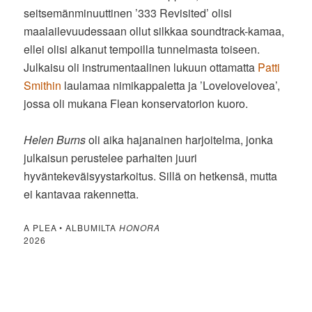
seitsemänminuuttinen ’333 Revisited’ olisi
maalailevuudessaan ollut silkkaa soundtrack-kamaa,
ellei olisi alkanut tempoilla tunnelmasta toiseen.
Julkaisu oli instrumentaalinen lukuun ottamatta
Patti
Smithin
laulamaa nimikappaletta ja ’Lovelovelovea’,
jossa oli mukana Flean konservatorion kuoro.
Helen Burns
oli aika hajanainen harjoitelma, jonka
julkaisun perustelee parhaiten juuri
hyväntekeväisyystarkoitus. Sillä on hetkensä, mutta
ei kantavaa rakennetta.
A PLEA • ALBUMILTA
HONORA
2026