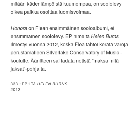
mitään kädenlämpöistä kuumempaa, on soololevy
oikea paikka osoittaa luomisvoimaa.
Honora
on Flean ensimmäinen sooloalbumi, ei
ensimmäinen soololevy. EP nimeltä
Helen Burns
ilmestyi vuonna 2012, koska Flea tahtoi kerätä varoja
perustamalleen Silverlake Conservatory of Music -
koululle. Äänitteen sai ladata netistä ”maksa mitä
jaksat”-pohjalta.
333 • EP:LTÄ
HELEN BURNS
2012