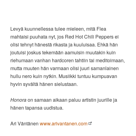
Levyä kuunnellessa tulee mieleen, mitä Flea
mahtaisi puuhata nyt, jos Red Hot Chili Peppers ei
olisi tehnyt hänestä rikasta ja kuuluisaa. Ehkä hän
joutuisi joskus tekemään aamuisin muutakin kuin
riehumaan vanhan hardcoren tahtiin tai meditoimaan,
mutta muuten hän varmaan olisi juuri samanlainen
hullu nero kuin nytkin. Musiikki tuntuu kumpuavan
hyvin syvältä hänen sielustaan.
Honora
on samaan aikaan paluu artistin juurille ja
hänen tapansa uudistua.
Ari Väntänen
www.arivantanen.com