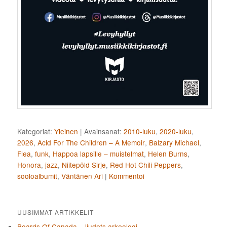
Kategoriat:
Yleinen
|
Avainsanat:
2010-luku
,
2020-luku
,
2026
,
Acid For The Children – A Memoir
,
Balzary Michael
,
Flea
,
funk
,
Happoa lapsille – muistelmat
,
Helen Burns
,
Honora
,
jazz
,
Niitepõld Sirje
,
Red Hot Chili Peppers
,
sooloalbumit
,
Väntänen Ari
|
Kommentoi
UUSIMMAT ARTIKKELIT
Boards Of Canada – ljudets arkeologi