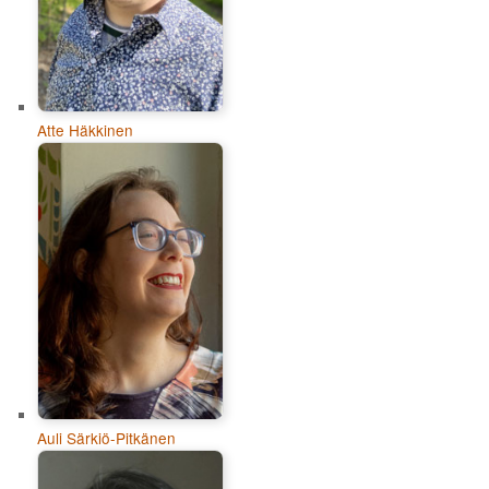
Atte Häkkinen
Auli Särkiö-Pitkänen