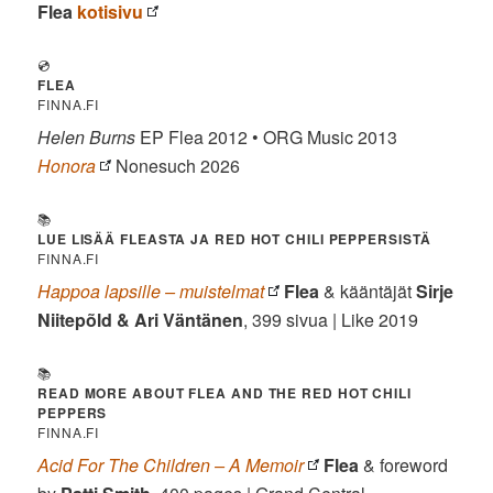
Flea
kotisivu
💿
FLEA
FINNA.FI
Helen Burns
EP Flea 2012 • ORG Music 2013
Honora
Nonesuch 2026
📚
LUE LISÄÄ FLEASTA JA RED HOT CHILI PEPPERSISTÄ
FINNA.FI
Happoa lapsille – muistelmat
Flea
& kääntäjät
Sirje
Niitepõld & Ari Väntänen
, 399 sivua | Like 2019
📚
READ MORE ABOUT FLEA AND THE RED HOT CHILI
PEPPERS
FINNA.FI
Acid For The Children – A Memoir
Flea
& foreword