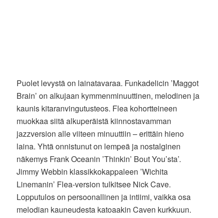
Puolet levystä on lainatavaraa. Funkadelicin ’Maggot
Brain’ on alkujaan kymmenminuuttinen, melodinen ja
kaunis kitaranvingutusteos. Flea kohortteineen
muokkaa siitä alkuperäistä kiinnostavamman
jazzversion alle viiteen minuuttiin – erittäin hieno
laina. Yhtä onnistunut on lempeä ja nostalginen
näkemys Frank Oceanin ’Thinkin’ Bout You’sta’.
Jimmy Webbin klassikkokappaleen ’Wichita
Linemanin’ Flea-version tulkitsee Nick Cave.
Lopputulos on persoonallinen ja intiimi, vaikka osa
melodian kauneudesta katoaakin Caven kurkkuun.