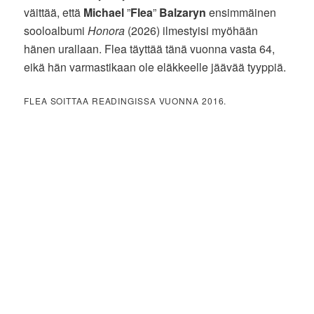
väittää, että
Michael
”
Flea
”
Balzaryn
ensimmäinen
sooloalbumi
Honora
(2026) ilmestyisi myöhään
hänen urallaan. Flea täyttää tänä vuonna vasta 64,
eikä hän varmastikaan ole eläkkeelle jäävää tyyppiä.
FLEA SOITTAA READINGISSA VUONNA 2016.