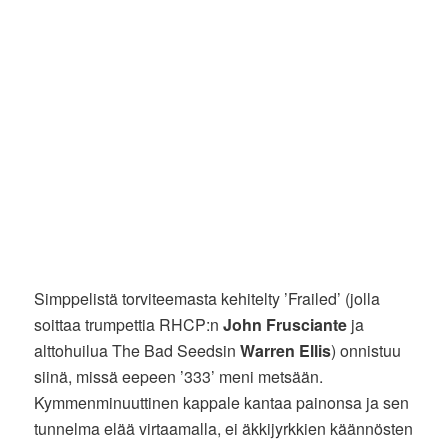
Simppelistä torviteemasta kehitelty ’Frailed’ (jolla
soittaa trumpettia RHCP:n
John Frusciante
ja
alttohuilua The Bad Seedsin
Warren Ellis
) onnistuu
siinä, missä eepeen ’333’ meni metsään.
Kymmenminuuttinen kappale kantaa painonsa ja sen
tunnelma elää virtaamalla, ei äkkijyrkkien käännösten