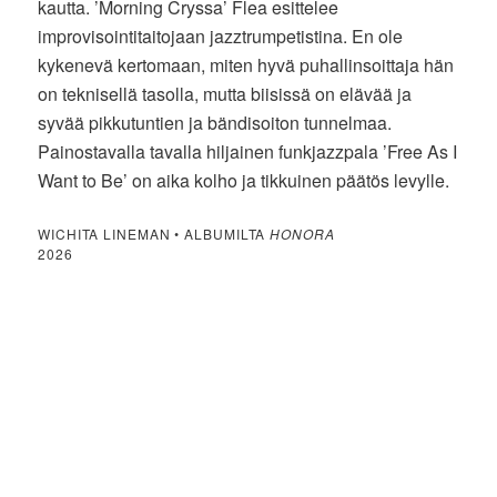
kautta. ’Morning Cryssa’ Flea esittelee
improvisointitaitojaan jazztrumpetistina. En ole
kykenevä kertomaan, miten hyvä puhallinsoittaja hän
on teknisellä tasolla, mutta biisissä on elävää ja
syvää pikkutuntien ja bändisoiton tunnelmaa.
Painostavalla tavalla hiljainen funkjazzpala ’Free As I
Want to Be’ on aika kolho ja tikkuinen päätös levylle.
WICHITA LINEMAN • ALBUMILTA
HONORA
2026