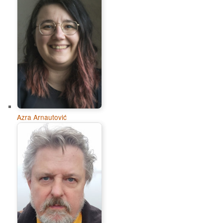
Azra Arnautović