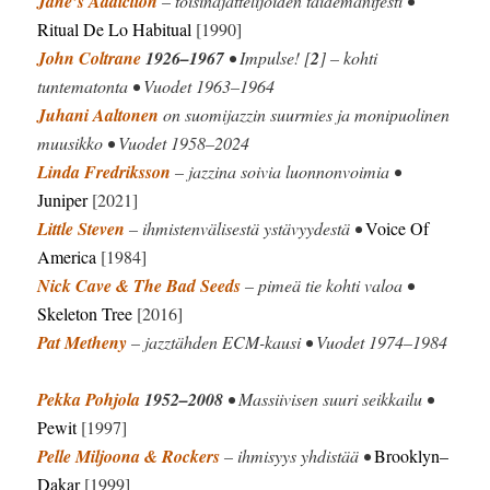
Jane’s Addiction
– toisinajattelijoiden taidemanifesti •
Ritual De Lo Habitual
[1990]
John Coltrane
1926–1967
• Impulse! [
2
] – kohti
tuntematonta • Vuodet 1963–1964
Juhani Aaltonen
on suomijazzin suurmies ja monipuolinen
muusikko • Vuodet 1958–2024
Linda Fredriksson
– jazzina soivia luonnonvoimia •
Juniper
[2021]
Little Steven
– ihmistenvälisestä ystävyydestä •
Voice Of
America
[1984]
Nick Cave & The Bad Seeds
– pimeä tie kohti valoa •
Skeleton Tree
[2016]
Pat Metheny
– jazztähden ECM-kausi • Vuodet 1974–1984
Pekka Pohjola
1952–2008
• Massiivisen suuri seikkailu •
Pewit
[1997]
Pelle Miljoona & Rockers
– ihmisyys yhdistää •
Brooklyn–
Dakar
[1999]