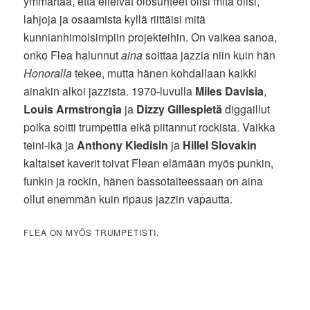
ymmärtää, että elleivät olosuhteet olisi mitä olisi,
lahjoja ja osaamista kyllä riittäisi mitä
kunnianhimoisimpiin projekteihin. On vaikea sanoa,
onko Flea halunnut
aina
soittaa jazzia niin kuin hän
Honoralla
tekee, mutta hänen kohdallaan kaikki
ainakin alkoi jazzista. 1970-luvulla
Miles Davisia
,
Louis Armstrongia
ja
Dizzy Gillespietä
diggaillut
poika soitti trumpettia eikä piitannut rockista. Vaikka
teini-ikä ja
Anthony Kiedisin
ja
Hillel Slovakin
kaltaiset kaverit toivat Flean elämään myös punkin,
funkin ja rockin, hänen bassotaiteessaan on aina
ollut enemmän kuin ripaus jazzin vapautta.
FLEA ON MYÖS TRUMPETISTI.