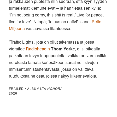
ja rakkauden puolesta niin suoraan, että kyynisyyden
turmelemat kiemurtelevat – ja hän tietää sen kyllä:
”I’m not being corny, this shit is real / Live for peace,
live for love”. Niinpä; ”totuus on naiivi”, sanoi
Pelle
Miljoona
vastaavassa tilanteessa.
’Traffic Lights’, jota on ollut tekemässä ja jossa
vierailee
Radioheadin
Thom Yorke
, olisi oikealla
paikallaan levyn loppupuolella, vaikka on varmastikin
nerokasta lainata kertosäkeen sanat nettisivujen
ihmisentunnistustehtävästä, jossa on valittava
ruudukosta ne osat, joissa näkyy liikennevaloja.
FRAILED • ALBUMILTA
HONORA
2026