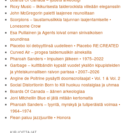
Roxy Music – ilkikurisesta taiderockista viileään eleganssiin
John McGregorin paletti laajenee reunoiltaan
Scorpions – taustamusiikkia tajunnan laajentamiselle •
Lonesome Crow
Esa Pulliainen ja Agents loivat oman sinivalkoisen
soundinsa
Placebo loi debyyttinsä uudelleen • Placebo RE:CREATED
Curved Air – progea taidemusiikin aineksilla
Pharoah Sanders • Impulsen jälkeen • 1975–2022
Garbage – kulttibändin kypsät vuodet yksilön kipupisteiden
ja yhteiskunnallisen raivon parissa • 2007–2026
Angine de Poitrine pysäytti doomscrollaajat • Vol. 1 & Vol. 2
Social Distortionin Born to Kill huokuu nostalgiaa ja uhmaa
Boards Of Canada – äänen arkeologiaa
Joni Mitchellin Blue ei jätä mitään kertomatta
Pharoah Sanders – tyyntä, myrskyä ja tuliperäistä voimaa •
1964–1974
Flean paluu jazzjuurille • Honora
KIRJOITTAJAT