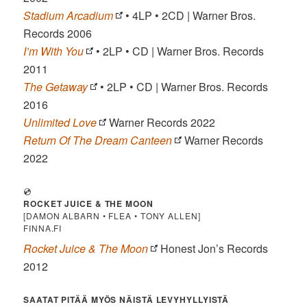
Stadium Arcadium
• 4LP • 2CD | Warner Bros.
Records 2006
I’m With You
• 2LP • CD | Warner Bros. Records
2011
The Getaway
• 2LP • CD | Warner Bros. Records
2016
Unlimited Love
Warner Records 2022
Return Of The Dream Canteen
Warner Records
2022
💿
ROCKET JUICE & THE MOON
[DAMON ALBARN • FLEA • TONY ALLEN]
FINNA.FI
Rocket Juice & The Moon
Honest Jon’s Records
2012
SAATAT PITÄÄ MYÖS NÄISTÄ LEVYHYLLYISTÄ