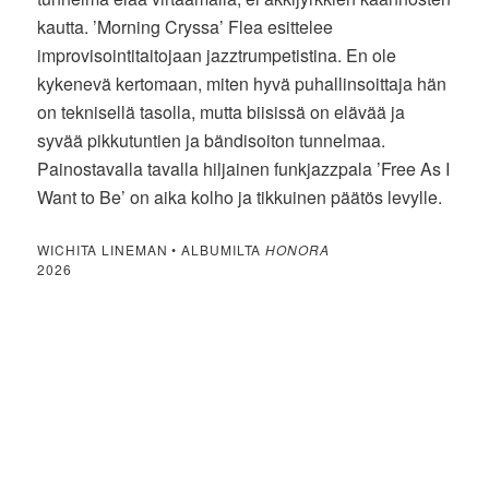
kautta. ’Morning Cryssa’ Flea esittelee
improvisointitaitojaan jazztrumpetistina. En ole
kykenevä kertomaan, miten hyvä puhallinsoittaja hän
on teknisellä tasolla, mutta biisissä on elävää ja
syvää pikkutuntien ja bändisoiton tunnelmaa.
Painostavalla tavalla hiljainen funkjazzpala ’Free As I
Want to Be’ on aika kolho ja tikkuinen päätös levylle.
WICHITA LINEMAN • ALBUMILTA
HONORA
2026