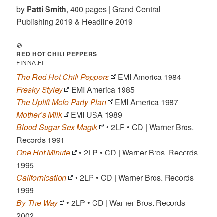
by
Patti Smith
, 400 pages | Grand Central
Publishing 2019 & Headline 2019
💿
RED HOT CHILI PEPPERS
FINNA.FI
The Red Hot Chili Peppers
EMI America 1984
Freaky Styley
EMI America 1985
The Uplift Mofo Party Plan
EMI America 1987
Mother’s Milk
EMI USA 1989
Blood Sugar Sex Magik
• 2LP • CD | Warner Bros.
Records 1991
One Hot Minute
• 2LP • CD | Warner Bros. Records
1995
Californication
• 2LP • CD | Warner Bros. Records
1999
By The Way
• 2LP • CD | Warner Bros. Records
2002