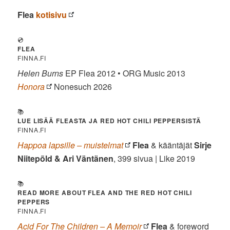
Flea
kotisivu
💿
FLEA
FINNA.FI
Helen Burns
EP Flea 2012 • ORG Music 2013
Honora
Nonesuch 2026
📚
LUE LISÄÄ FLEASTA JA RED HOT CHILI PEPPERSISTÄ
FINNA.FI
Happoa lapsille – muistelmat
Flea
& kääntäjät
Sirje
Niitepõld & Ari Väntänen
, 399 sivua | Like 2019
📚
READ MORE ABOUT FLEA AND THE RED HOT CHILI
PEPPERS
FINNA.FI
Acid For The Children – A Memoir
Flea
& foreword