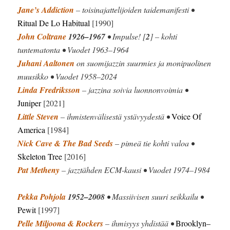
Jane’s Addiction
– toisinajattelijoiden taidemanifesti •
Ritual De Lo Habitual
[1990]
John Coltrane
1926–1967
• Impulse! [
2
] – kohti
tuntematonta • Vuodet 1963–1964
Juhani Aaltonen
on suomijazzin suurmies ja monipuolinen
muusikko • Vuodet 1958–2024
Linda Fredriksson
– jazzina soivia luonnonvoimia •
Juniper
[2021]
Little Steven
– ihmistenvälisestä ystävyydestä •
Voice Of
America
[1984]
Nick Cave & The Bad Seeds
– pimeä tie kohti valoa •
Skeleton Tree
[2016]
Pat Metheny
– jazztähden ECM-kausi • Vuodet 1974–1984
Pekka Pohjola
1952–2008
• Massiivisen suuri seikkailu •
Pewit
[1997]
Pelle Miljoona & Rockers
– ihmisyys yhdistää •
Brooklyn–