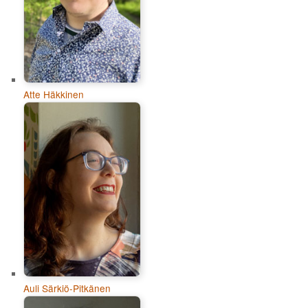
Atte Häkkinen
Auli Särkiö-Pitkänen