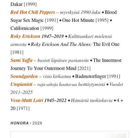
Dakar
[1999]
Red Hot Chili Peppers
– myrskyisä 1990-luku •
Blood
Sugar Sex Magic
[1991]
•
One Hot Minute
[1995]
•
Californication
[1999]
Roky Erickson
1947–2019
• Kulttisankari mielensä
armosta •
Roky Erickson And The Aliens:
The Evil One
[1981]
Sami Yaffa
– basisti läpäisee pasianssin •
The Innermost
Journey To Your Outermost Mind
[2021]
Soundgarden
– visio kirkastuu •
Badmotorfinger
[1991]
Utopianisti
– raja-aitoja kaatavaa heittäytymistä • Vuodet
2011–2025
Vesa-Matti Loiri
1945–2022
• Hämäriä tuokiokuvia •
4 +
20
[1971]
• 2026
HONORA