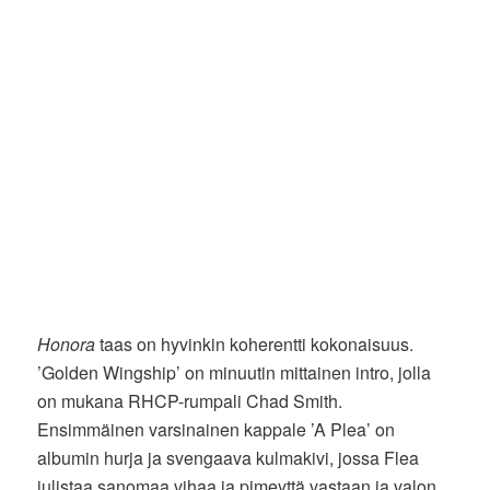
Honora
taas on hyvinkin koherentti kokonaisuus.
’Golden Wingship’ on minuutin mittainen intro, jolla
on mukana RHCP-rumpali Chad Smith.
Ensimmäinen varsinainen kappale ’A Plea’ on
albumin hurja ja svengaava kulmakivi, jossa Flea
julistaa sanomaa vihaa ja pimeyttä vastaan ja valon