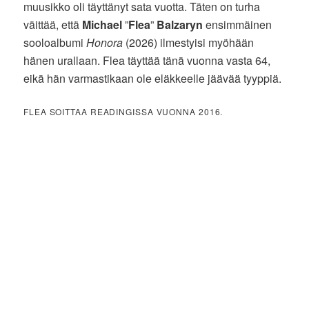
muusikko oli täyttänyt sata vuotta. Täten on turha
väittää, että
Michael
”
Flea
”
Balzaryn
ensimmäinen
sooloalbumi
Honora
(2026) ilmestyisi myöhään
hänen urallaan. Flea täyttää tänä vuonna vasta 64,
eikä hän varmastikaan ole eläkkeelle jäävää tyyppiä.
FLEA SOITTAA READINGISSA VUONNA 2016.