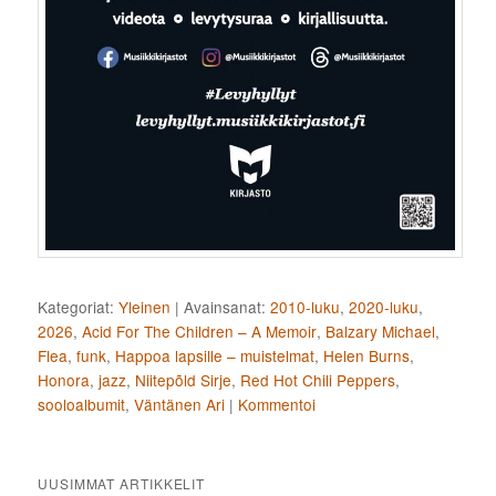
Kategoriat:
Yleinen
|
Avainsanat:
2010-luku
,
2020-luku
,
2026
,
Acid For The Children – A Memoir
,
Balzary Michael
,
Flea
,
funk
,
Happoa lapsille – muistelmat
,
Helen Burns
,
Honora
,
jazz
,
Niitepõld Sirje
,
Red Hot Chili Peppers
,
sooloalbumit
,
Väntänen Ari
|
Kommentoi
UUSIMMAT ARTIKKELIT