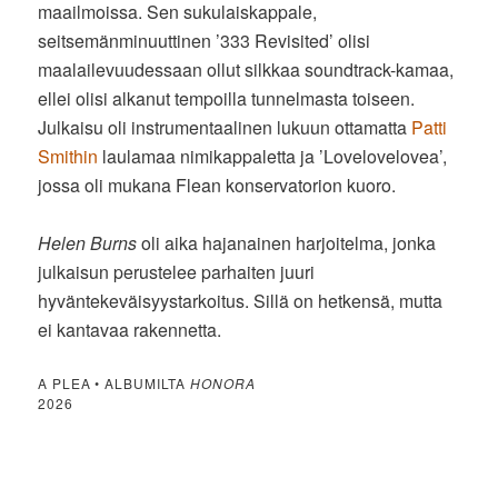
maailmoissa. Sen sukulaiskappale,
seitsemänminuuttinen ’333 Revisited’ olisi
maalailevuudessaan ollut silkkaa soundtrack-kamaa,
ellei olisi alkanut tempoilla tunnelmasta toiseen.
Julkaisu oli instrumentaalinen lukuun ottamatta
Patti
Smithin
laulamaa nimikappaletta ja ’Lovelovelovea’,
jossa oli mukana Flean konservatorion kuoro.
Helen Burns
oli aika hajanainen harjoitelma, jonka
julkaisun perustelee parhaiten juuri
hyväntekeväisyystarkoitus. Sillä on hetkensä, mutta
ei kantavaa rakennetta.
A PLEA • ALBUMILTA
HONORA
2026