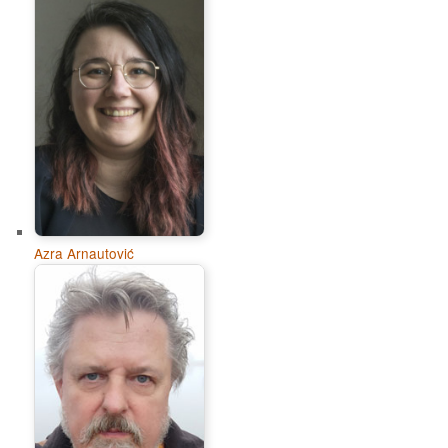
Azra Arnautović