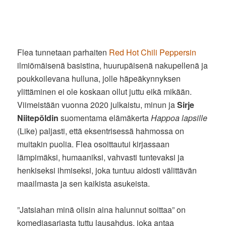
Flea tunnetaan parhaiten
Red Hot Chili Peppersin
ilmiömäisenä basistina, huurupäisenä nakupellenä ja
poukkoilevana hulluna, jolle häpeäkynnyksen
ylittäminen ei ole koskaan ollut juttu eikä mikään.
Viimeistään vuonna 2020 julkaistu, minun ja
Sirje
Niitepõldin
suomentama elämäkerta
Happoa lapsille
(Like) paljasti, että eksentrisessä hahmossa on
muitakin puolia. Flea osoittautui kirjassaan
lämpimäksi, humaaniksi, vahvasti tuntevaksi ja
henkiseksi ihmiseksi, joka tuntuu aidosti välittävän
maailmasta ja sen kaikista asukeista.
”Jatsiahan minä olisin aina halunnut soittaa” on
komediasarjasta tuttu lausahdus, joka antaa