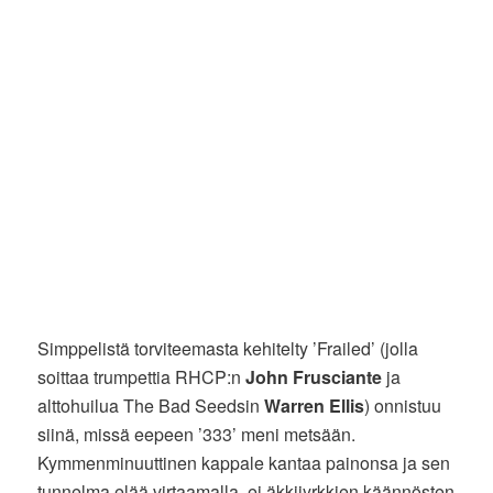
Simppelistä torviteemasta kehitelty ’Frailed’ (jolla
soittaa trumpettia RHCP:n
John Frusciante
ja
alttohuilua The Bad Seedsin
Warren Ellis
) onnistuu
siinä, missä eepeen ’333’ meni metsään.
Kymmenminuuttinen kappale kantaa painonsa ja sen
tunnelma elää virtaamalla, ei äkkijyrkkien käännösten