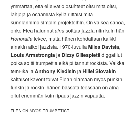
ymmärtää, että elleivät olosuhteet olisi mitä olisi,
lahjoja ja osaamista kyllä riittäisi mitä
kunnianhimoisimpiin projekteihin. On vaikea sanoa,
onko Flea halunnut
aina
soittaa jazzia niin kuin hän
Honoralla
tekee, mutta hänen kohdallaan kaikki
ainakin alkoi jazzista. 1970-luvulla
Miles Davisia
,
Louis Armstrongia
ja
Dizzy Gillespietä
diggaillut
poika soitti trumpettia eikä piitannut rockista. Vaikka
teini-ikä ja
Anthony Kiedisin
ja
Hillel Slovakin
kaltaiset kaverit toivat Flean elämään myös punkin,
funkin ja rockin, hänen bassotaiteessaan on aina
ollut enemmän kuin ripaus jazzin vapautta.
FLEA ON MYÖS TRUMPETISTI.