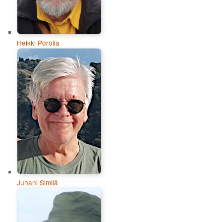
Heikki Poroila
Juhani Similä