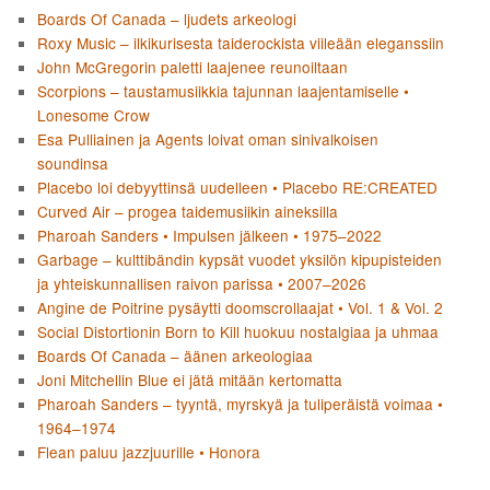
Boards Of Canada – ljudets arkeologi
Roxy Music – ilkikurisesta taiderockista viileään eleganssiin
John McGregorin paletti laajenee reunoiltaan
Scorpions – taustamusiikkia tajunnan laajentamiselle •
Lonesome Crow
Esa Pulliainen ja Agents loivat oman sinivalkoisen
soundinsa
Placebo loi debyyttinsä uudelleen • Placebo RE:CREATED
Curved Air – progea taidemusiikin aineksilla
Pharoah Sanders • Impulsen jälkeen • 1975–2022
Garbage – kulttibändin kypsät vuodet yksilön kipupisteiden
ja yhteiskunnallisen raivon parissa • 2007–2026
Angine de Poitrine pysäytti doomscrollaajat • Vol. 1 & Vol. 2
Social Distortionin Born to Kill huokuu nostalgiaa ja uhmaa
Boards Of Canada – äänen arkeologiaa
Joni Mitchellin Blue ei jätä mitään kertomatta
Pharoah Sanders – tyyntä, myrskyä ja tuliperäistä voimaa •
1964–1974
Flean paluu jazzjuurille • Honora