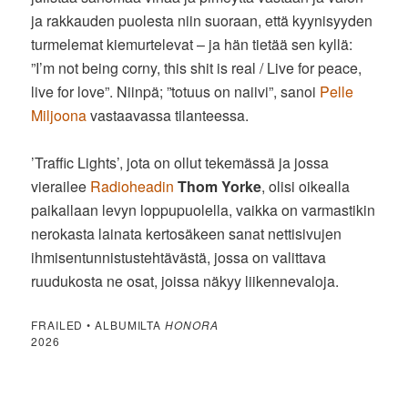
ja rakkauden puolesta niin suoraan, että kyynisyyden
turmelemat kiemurtelevat – ja hän tietää sen kyllä:
”I’m not being corny, this shit is real / Live for peace,
live for love”. Niinpä; ”totuus on naiivi”, sanoi
Pelle
Miljoona
vastaavassa tilanteessa.
’Traffic Lights’, jota on ollut tekemässä ja jossa
vierailee
Radioheadin
Thom Yorke
, olisi oikealla
paikallaan levyn loppupuolella, vaikka on varmastikin
nerokasta lainata kertosäkeen sanat nettisivujen
ihmisentunnistustehtävästä, jossa on valittava
ruudukosta ne osat, joissa näkyy liikennevaloja.
FRAILED • ALBUMILTA
HONORA
2026