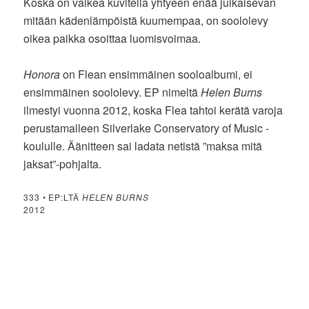
Koska on vaikea kuvitella yhtyeen enää julkaisevan
mitään kädenlämpöistä kuumempaa, on soololevy
oikea paikka osoittaa luomisvoimaa.
Honora
on Flean ensimmäinen sooloalbumi, ei
ensimmäinen soololevy. EP nimeltä
Helen Burns
ilmestyi vuonna 2012, koska Flea tahtoi kerätä varoja
perustamalleen Silverlake Conservatory of Music -
koululle. Äänitteen sai ladata netistä ”maksa mitä
jaksat”-pohjalta.
333 • EP:LTÄ
HELEN BURNS
2012