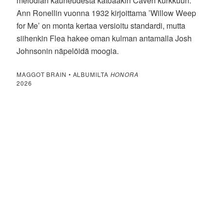
melodian kauneudesta katoaakin Caven kurkkuun.
Ann Ronellin vuonna 1932 kirjoittama ’Willow Weep
for Me’ on monta kertaa versioitu standardi, mutta
siihenkin Flea hakee oman kulman antamalla Josh
Johnsonin näpelöidä moogia.
MAGGOT BRAIN • ALBUMILTA
HONORA
2026