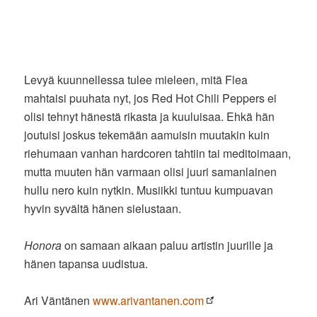
Levyä kuunnellessa tulee mieleen, mitä Flea
mahtaisi puuhata nyt, jos Red Hot Chili Peppers ei
olisi tehnyt hänestä rikasta ja kuuluisaa. Ehkä hän
joutuisi joskus tekemään aamuisin muutakin kuin
riehumaan vanhan hardcoren tahtiin tai meditoimaan,
mutta muuten hän varmaan olisi juuri samanlainen
hullu nero kuin nytkin. Musiikki tuntuu kumpuavan
hyvin syvältä hänen sielustaan.
Honora
on samaan aikaan paluu artistin juurille ja
hänen tapansa uudistua.
Ari Väntänen
www.arivantanen.com