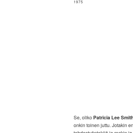
1975
Se, oliko
Patricia Lee Smit
onkin toinen juttu. Jotakin e
tehdastyöntekijä ja rockin j