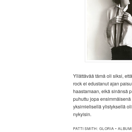
Yllättävää tämä oli siksi, ett
rock ei edustanut ajan paisut
haastamaan, eikä sinänsä 
puhuttu jopa ensimmäisenä p
yksimielisellä ylistyksellä 
nykyisin.
PATTI SMITH: GLORIA • ALBUM