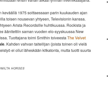
 toimittuaan ensin vähän aikaa ryhmän livemiksaajana.
n keväällä 1975 soittaessaan parin kuukauden ajan
lla toisen nousevan yhtyeen, Televisionin kanssa.
 yhtyeen Arista Recordsille huhtikuussa. Rockista ja
es
äänitettiin saman vuoden elo-syyskuussa New
issa. Tuottajana toimi Smithin toiveesta
The Velvet
ale
. Kahden vahvan taiteilijan (joista toinen oli vielä
styö ei ollut läheskään kitkatonta, mutta tuotti suurta
BUMILTA
HORSES