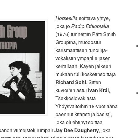
Horsesilla
soittava yhtye,
joka jo
Radio Ethiopialla
(1976) tunnettiin Patti Smith
Groupina, muodostui
karismaattisen runoilija-
vokalistin ympärille jäsen
kerrallaan. Kayen jälkeen
mukaan tuli kosketinsoittaja
Richard Sohl
. Sitten
kuvioihin astui
Ivan Král
,
Tsekkoslovakiasta
Yhdysvaltoihin 18-vuotiaana
paennut kitaristi ja basisti,
joka oli ehtinyt soittaa
anon viimeisteli rumpali
Jay Dee Daugherty
, joka