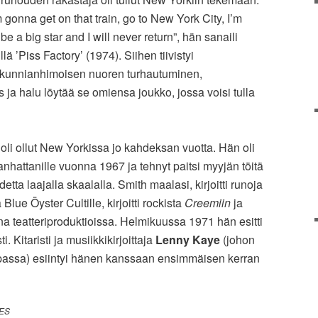
gonna get on that train, go to New York City, I’m
 a big star and I will never return”, hän sanaili
ä ’Piss Factory’ (1974). Siihen tiivistyi
a kunnianhimoisen nuoren turhautuminen,
 ja halu löytää se omiensa joukko, jossa voisi tulla
oli ollut New Yorkissa jo kahdeksan vuotta. Hän oli
hattanille vuonna 1967 ja tehnyt paitsi myyjän töitä
etta laajalla skaalalla. Smith maalasi, kirjoitti runoja
ue Öyster Cultille, kirjoitti rockista
Creemiin
ja
na teatteriproduktioissa. Helmikuussa 1971 hän esitti
. Kitaristi ja musiikkikirjoittaja
Lenny Kaye
(johon
upassa) esiintyi hänen kanssaan ensimmäisen kerran
ES