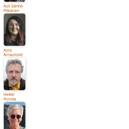
Auli Särkiö-
Pitkänen
Azra
Arnautović
Heikki
Poroila