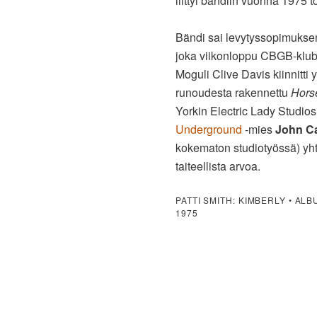
liittyi bändiin vuonna 1975
Bändi sai levytyssopimukse
joka viikonloppu CBGB-klubi
Moguli Clive Davis kiinnitti
runoudesta rakennettu
Hors
Yorkin Electric Lady Studios
Underground
-mies
John C
kokematon studiotyössä) yhtei
taiteellista arvoa.
PATTI SMITH: KIMBERLY • AL
1975