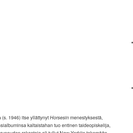
h
(s. 1946) itse yllättynyt
Horsesin
menestyksestä,
nsialbuminsa kaltaistahan tuo entinen taideopiskelija,
a runouden rakastaja oli tullut New Yorkiin tekemään.