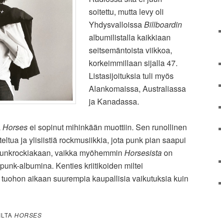
soitettu, mutta levy oli
Yhdysvalloissa
Billboardin
albumilistalla kaikkiaan
seitsemäntoista viikkoa,
korkeimmillaan sijalla 47.
Listasijoituksia tuli myös
Alankomaissa, Australiassa
ja Kanadassa.
ä
Horses
ei sopinut mihinkään muottiin. Sen runollinen
eltua ja ylisiistiä rockmusiikkia, jota punk pian saapui
punkrockiakaan, vaikka myöhemmin
Horsesista
on
unk-albumina. Kenties kriitikoiden miltei
oli tuohon aikaan suurempia kaupallisia vaikutuksia kuin
ILTA
HORSES