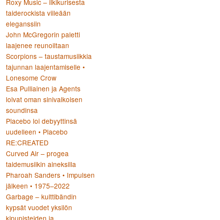
Roxy Music – ilkikurisesta
taiderockista viileään
eleganssiin
John McGregorin paletti
laajenee reunoiltaan
Scorpions – taustamusiikkia
tajunnan laajentamiselle •
Lonesome Crow
Esa Pulliainen ja Agents
loivat oman sinivalkoisen
soundinsa
Placebo loi debyyttinsä
uudelleen • Placebo
RE:CREATED
Curved Air – progea
taidemusiikin aineksilla
Pharoah Sanders • Impulsen
jälkeen • 1975–2022
Garbage – kulttibändin
kypsät vuodet yksilön
kipupisteiden ja