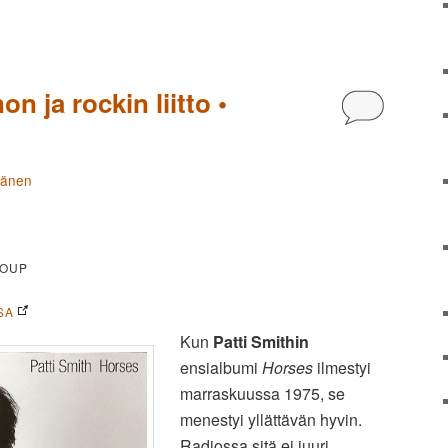
on ja rockin liitto •
Kommentoi
tänen
ROUP
SA
Kun
Patti Smithin
ensialbumi
Horses
ilmestyi
marraskuussa 1975, se
menestyi yllättävän hyvin.
Radiossa sitä ei juuri