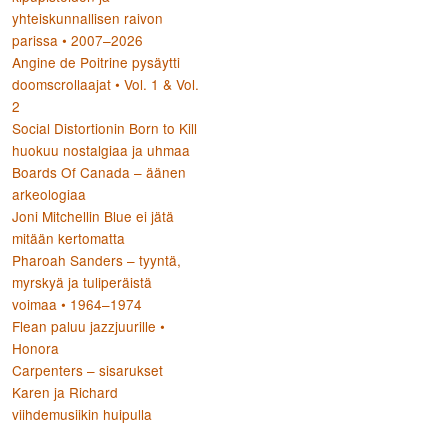
yhteiskunnallisen raivon
parissa • 2007–2026
Angine de Poitrine pysäytti
doomscrollaajat • Vol. 1 & Vol.
2
Social Distortionin Born to Kill
huokuu nostalgiaa ja uhmaa
Boards Of Canada – äänen
arkeologiaa
Joni Mitchellin Blue ei jätä
mitään kertomatta
Pharoah Sanders – tyyntä,
myrskyä ja tuliperäistä
voimaa • 1964–1974
Flean paluu jazzjuurille •
Honora
Carpenters – sisarukset
Karen ja Richard
viihdemusiikin huipulla