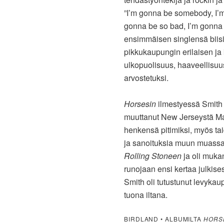
”I’m gonna be somebody, I’m 
gonna be so bad, I’m gonna be
ensimmäisen singlensä biisill
pikkukaupungin erilaisen j
ulkopuolisuus, haaveellisuus
arvostetuksi.
Horsesin
ilmestyessä Smith 
muuttanut New Jerseystä Man
henkensä pitimiksi, myös taid
ja sanoituksia muun muassa Bl
Rolling Stoneen
ja oli muka
runojaan ensi kertaa julkisesti
Smith oli tutustunut levyka
tuona iltana.
BIRDLAND • ALBUMILTA
HORS