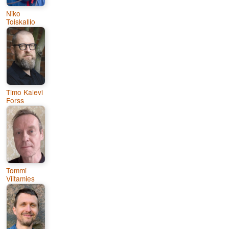
Niko
Toiskallio
Timo Kalevi
Forss
Tommi
Viitamies