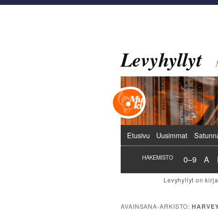
Levyhyllyt
Päävalikko
Etusivu
Uusimmat
Satunn
Hakemist
Hak
HAKEMISTO
0–9
A
AVAINSANA-ARKISTO:
HARVEY 