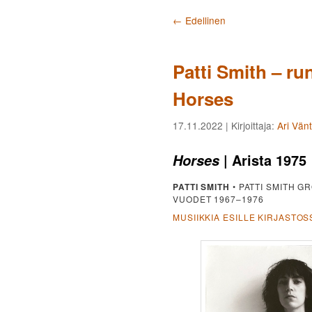
Artikkelien selaus
←
Edellinen
Patti Smith – run
Horses
17.11.2022
| Kirjoittaja:
Ari Vän
| Arista 1975
Horses
PATTI SMITH
• PATTI SMITH G
VUODET 1967–1976
MUSIIKKIA ESILLE KIRJASTOS