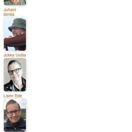
Juhani
Similä
Jukka Uotila
Lisen Ede