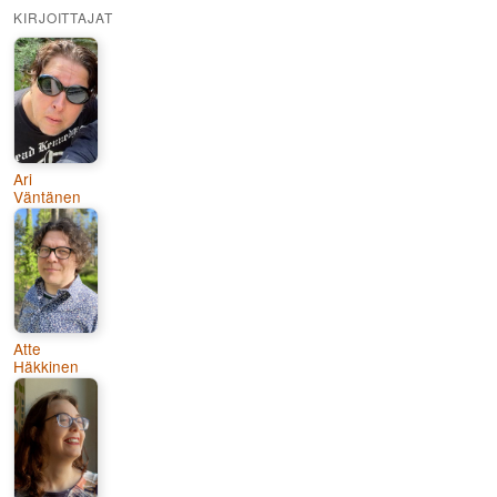
KIRJOITTAJAT
Ari
Väntänen
Atte
Häkkinen