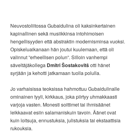
Neuvostoliitossa Gubaidulina oli kaksinkertainen
kapinallinen sekä musiikkinsa intohimoisen
hengellisyyden että abstraktin modernisminsa vuoksi.
Opiskeluaikanaan hän joutui kuulemaan, että oli
valinnut ”erheellisen polun”. Silloin vanhempi
säveltäjäkollega
Dmitri Šostakovitš
otti hänet
syrjään ja kehotti jatkamaan tuolla polulla.
Jo varhaisissa teoksissa hahmottuu Gubaidulinalle
ominainen tyyli, kirkkaus, joka piirtyy uhmakkaasti
varjoja vasten. Monesti soittimet tai ihmisäänet
leikkaavat esiin salamaniskuin tavoin. Äänet ovat
kuin loitsuja, ennustuksia, julistuksia tai ekstaattisia
rukouksia.