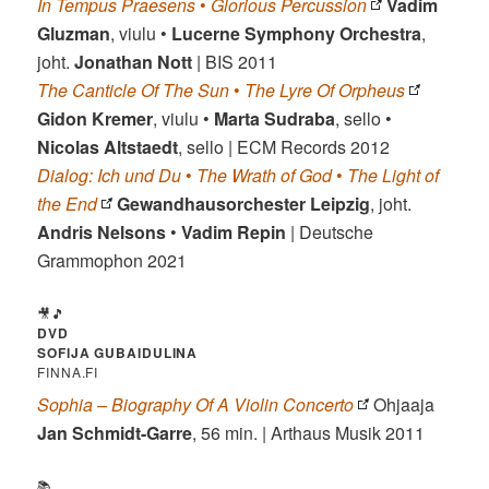
In Tempus Praesens
•
Glorious Percussion
Vadim
Gluzman
, viulu •
Lucerne Symphony Orchestra
,
joht.
Jonathan Nott
| BIS 2011
The Canticle Of The Sun
•
The Lyre Of Orpheus
Gidon Kremer
, viulu •
Marta Sudraba
, sello •
Nicolas Altstaedt
, sello | ECM Records 2012
Dialog: Ich und Du
•
The Wrath of God
•
The Light of
the End
Gewandhausorchester Leipzig
, joht.
Andris Nelsons
•
Vadim Repin
| Deutsche
Grammophon 2021
🎥🎵
DVD
SOFIJA GUBAIDULINA
FINNA.FI
Sophia – Biography Of A Violin Concerto
Ohjaaja
Jan Schmidt-Garre
, 56 min. | Arthaus Musik 2011
📚