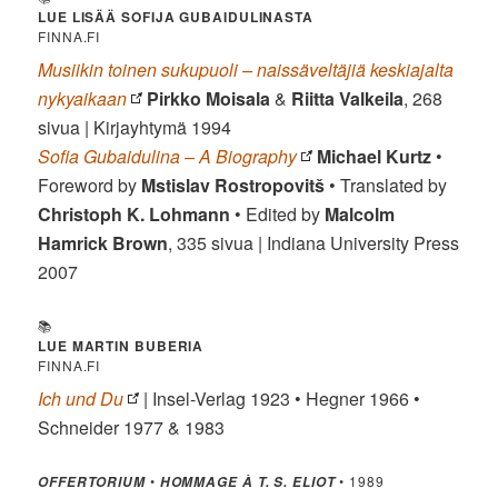
LUE LISÄÄ SOFIJA GUBAIDULINASTA
FINNA.FI
Musiikin toinen sukupuoli – naissäveltäjiä keskiajalta
nykyaikaan
Pirkko Moisala
&
Riitta Valkeila
, 268
sivua | Kirjayhtymä 1994
Sofia Gubaidulina – A Biography
Michael Kurtz
•
Foreword by
Mstislav Rostropovitš
• Translated by
Christoph K. Lohmann
• Edited by
Malcolm
Hamrick Brown
, 335 sivua | Indiana University Press
2007
📚
LUE MARTIN BUBERIA
FINNA.FI
Ich und Du
| Insel-Verlag 1923 • Hegner 1966 •
Schneider 1977 & 1983
•
• 1989
OFFERTORIUM
HOMMAGE À T. S. ELIOT