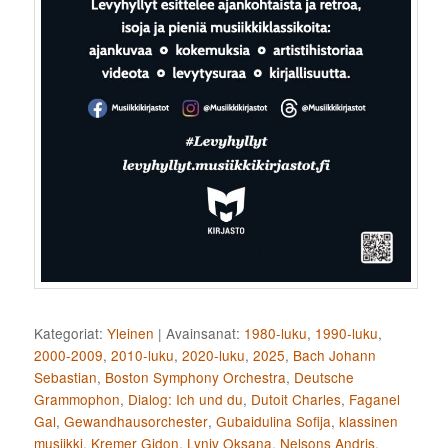
Kategoriat:
Yleinen
|
Avainsanat:
1980-luku
,
1990-luku
,
2000-2009
,
2010-luku
,
2020-luku
,
2025
,
Bach Johann
Sebastian
,
Boston Symphony Orchestra
,
Deutsche
Grammophon
,
Dialog: Ich und du
,
Dutoit Charles
,
Faganel
Gal
,
Gewandhausorchester
,
Gubaidulina Sofija
,
klassinen
musiikki
,
Kremer Gidon
,
Lyniv Oksana
,
Nelsons Andris
,