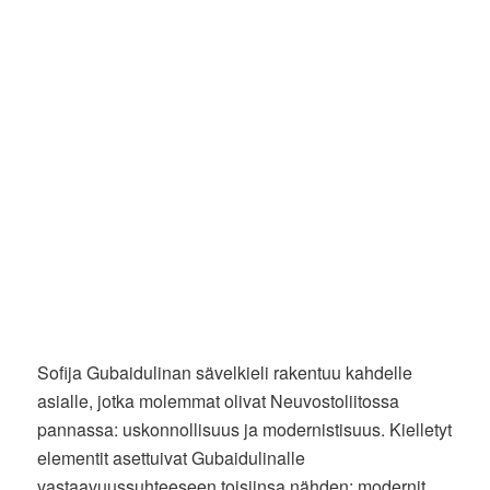
Sofija Gubaidulinan sävelkieli rakentuu kahdelle
asialle, jotka molemmat olivat Neuvostoliitossa
pannassa: uskonnollisuus ja modernistisuus. Kielletyt
elementit asettuivat Gubaidulinalle
vastaavuussuhteeseen toisiinsa nähden: modernit