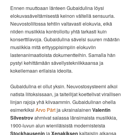
Ennen muuttoaan länteen Gubaidulina löysi
elokuvasäveltämisestä keinon vältellä sensuuria.
Neuvostoliitossa tehtiin valtavasti elokuvia, eikä
niiden musiikkia kontrolloitu yhtä tarkasti kuin
konserttilavoja. Gubaidulina sävelsi suuren määrän
musiikkia mitä erityyppisimpiin elokuviin
lastenanimaatioista dokumentteihin. Samalla hän
pystyi kehittämään sävellystekniikkaansa ja
kokeilemaan erilaisia ideoita.
Gubaidulina ei ollut yksin. Neuvostosysteemi alkoi
natista liitoksissaan, ja taiteilijat koettelivat virallisen
linjan rajoja yhä kiivaammin. Gubaidulinan ohella
esimerkiksi
Arvo Pärt
ja ukrainalainen
Valentin
Silvestrov
ahmivat salassa länsimaista musiikkia,
1900-luvun alun wieniläisistä modernisteista
Stockhausenin
ja
Xenakiksen
kaltaisiin aikansa