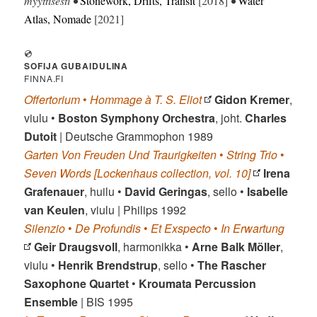
myyttisesti •
Stonework, Drifts, Transit
[2018]
•
Water
Atlas, Nomade
[2021]
💿
SOFIJA GUBAIDULINA
FINNA.FI
Offertorium
•
Hommage à T. S. Eliot
Gidon Kremer
,
viulu •
Boston Symphony Orchestra
, joht.
Charles
Dutoit
| Deutsche Grammophon 1989
Garten Von Freuden Und Traurigkeiten
•
String Trio
•
Seven Words [Lockenhaus collection, vol. 10]
Irena
Grafenauer
, huilu •
David Geringas
, sello •
Isabelle
van Keulen
, viulu | Philips 1992
Silenzio
•
De Profundis
•
Et Exspecto
•
In Erwartung
Geir Draugsvoll
, harmonikka •
Arne Balk Möller
,
viulu •
Henrik Brendstrup
, sello •
The Rascher
Saxophone Quartet
•
Kroumata Percussion
Ensemble
| BIS 1995