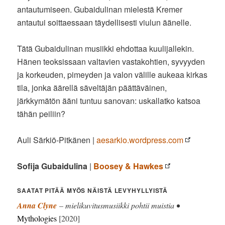
antautumiseen. Gubaidulinan mielestä Kremer
antautui soittaessaan täydellisesti viulun äänelle.
Tätä Gubaidulinan musiikki ehdottaa kuulijallekin.
Hänen teoksissaan valtavien vastakohtien, syvyyden
ja korkeuden, pimeyden ja valon välille aukeaa kirkas
tila, jonka äärellä säveltäjän päättäväinen,
järkkymätön ääni tuntuu sanovan: uskallatko katsoa
tähän peiliin?
Auli Särkiö-Pitkänen |
aesarkio.wordpress.com
Sofija Gubaidulina
|
Boosey & Hawkes
SAATAT PITÄÄ MYÖS NÄISTÄ LEVYHYLLYISTÄ
Anna Clyne
– mielikuvitusmusiikki pohtii muistia •
Mythologies
[2020]