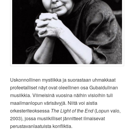
Uskonnollinen mystiikka ja suorastaan uhmakkaat
profeetalliset näyt ovat oleellinen osa Gubaidulinan
musiikkia. Viimeisinä vuosina näihin visioihin tuli
maailmanlopun värisävyjä. Niitä voi aistia
orkesteriteoksessa
The Light of the End
(Lopun valo,
2003), jossa musiikilliset jännitteet ilmaisevat
perustavanlaatuista konfliktia.