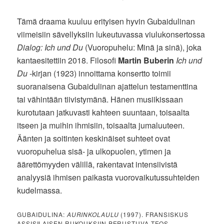
Tämä draama kuuluu erityisen hyvin Gubaidulinan
viimeisiin sävellyksiin lukeutuvassa viulukonsertossa
Dialog: Ich und Du
(Vuoropuhelu: Minä ja sinä), joka
kantaesitettiin 2018. Filosofi
Martin Buberin
Ich und
Du
-kirjan (1923) innoittama konsertto toimii
suoranaisena Gubaidulinan ajattelun testamenttina
tai vähintään tiivistymänä. Hänen musiikissaan
kurotutaan jatkuvasti kahteen suuntaan, toisaalta
itseen ja muihin ihmisiin, toisaalta jumaluuteen.
Äänten ja soitinten keskinäiset suhteet ovat
vuoropuhelua sisä- ja ulkopuolen, ytimen ja
äärettömyyden välillä, rakentavat intensiivistä
analyysiä ihmisen paikasta vuorovaikutussuhteiden
kudelmassa.
GUBAIDULINA:
AURINKOLAULU
(1997). FRANSISKUS
ASSISILAISEN RUKOUKSIIN PERUSTUVA TEOS