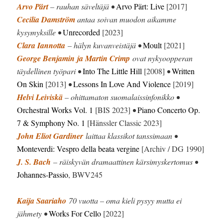
Arvo Pärt
– rauhan säveltäjä •
Arvo Pärt: Live
[2017]
Cecilia Damström
antaa soivan muodon aikamme
kysymyksille •
Unrecorded
[2023]
Clara Iannotta
– hälyn kuvanveistäjä •
Moult
[2021]
George Benjamin
ja Martin Crimp
ovat nykyoopperan
täydellinen työpari •
Into The Little Hill
[2008]
•
Written
On Skin
[2013]
•
Lessons In Love And Violence
[2019]
Helvi Leiviskä
– ohittamaton suomalaissinfonikko •
Orchestral Works Vol. 1
[BIS 2023]
•
Piano Concerto Op.
7 & Symphony No. 1
[Hänssler Classic 2023]
John Eliot Gardiner
laittaa klassikot tanssimaan •
Monteverdi: Vespro della beata vergine
[Archiv / DG 1990]
J. S. Bach
– räiskyvän dramaattinen kärsimyskertomus •
Johannes-Passio
, BWV245
Kaija Saariaho
70 vuotta – oma kieli pysyy mutta ei
jähmety •
Works For Cello
[2022]