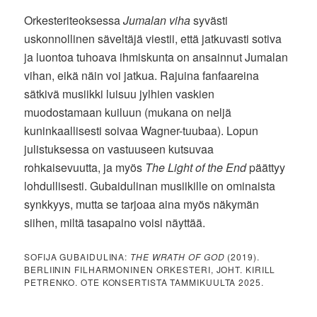
Orkesteriteoksessa
Jumalan viha
syvästi
uskonnollinen säveltäjä viestii, että jatkuvasti sotiva
ja luontoa tuhoava ihmiskunta on ansainnut Jumalan
vihan, eikä näin voi jatkua. Rajuina fanfaareina
sätkivä musiikki luisuu jylhien vaskien
muodostamaan kuiluun (mukana on neljä
kuninkaallisesti soivaa Wagner-tuubaa). Lopun
julistuksessa on vastuuseen kutsuvaa
rohkaisevuutta, ja myös
The Light of the End
päättyy
lohdullisesti. Gubaidulinan musiikille on ominaista
synkkyys, mutta se tarjoaa aina myös näkymän
siihen, miltä tasapaino voisi näyttää.
SOFIJA GUBAIDULINA:
THE WRATH OF GOD
(2019).
BERLIININ FILHARMONINEN ORKESTERI, JOHT. KIRILL
PETRENKO. OTE KONSERTISTA TAMMIKUULTA 2025.