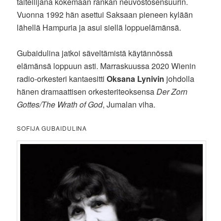
taiteilijana kokemaan rankan neuvostosensuurin.
Vuonna 1992 hän asettui Saksaan pieneen kylään
lähellä Hampuria ja asui siellä loppuelämänsä.
Gubaidulina jatkoi säveltämistä käytännössä
elämänsä loppuun asti. Marraskuussa 2020 Wienin
radio-orkesteri kantaesitti
Oksana Lynivin
johdolla
hänen dramaattisen orkesteriteoksensa
Der Zorn
Gottes/The Wrath of God
, Jumalan viha.
SOFIJA GUBAIDULINA