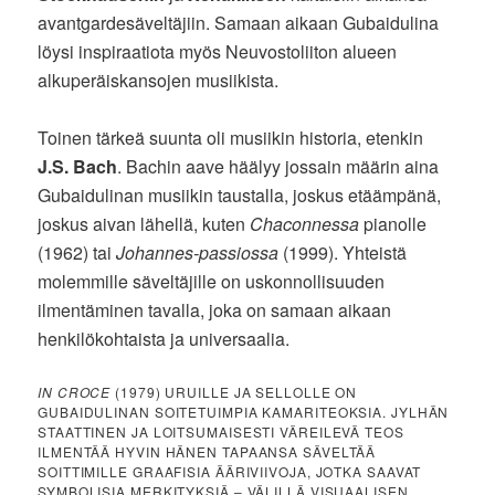
avantgardesäveltäjiin. Samaan aikaan Gubaidulina
löysi inspiraatiota myös Neuvostoliiton alueen
alkuperäiskansojen musiikista.
Toinen tärkeä suunta oli musiikin historia, etenkin
J.S. Bach
. Bachin aave häälyy jossain määrin aina
Gubaidulinan musiikin taustalla, joskus etäämpänä,
joskus aivan lähellä, kuten
Chaconnessa
pianolle
(1962) tai
Johannes-passiossa
(1999). Yhteistä
molemmille säveltäjille on uskonnollisuuden
ilmentäminen tavalla, joka on samaan aikaan
henkilökohtaista ja universaalia.
IN CROCE
(1979) URUILLE JA SELLOLLE ON
GUBAIDULINAN SOITETUIMPIA KAMARITEOKSIA. JYLHÄN
STAATTINEN JA LOITSUMAISESTI VÄREILEVÄ TEOS
ILMENTÄÄ HYVIN HÄNEN TAPAANSA SÄVELTÄÄ
SOITTIMILLE GRAAFISIA ÄÄRIVIIVOJA, JOTKA SAAVAT
SYMBOLISIA MERKITYKSIÄ – VÄLILLÄ VISUAALISEN