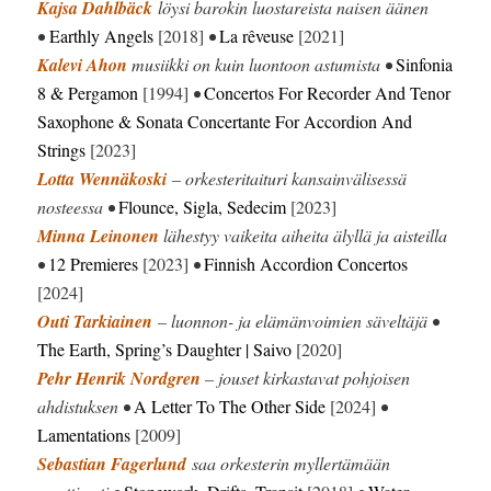
Kajsa Dahlbäck
löysi barokin luostareista naisen äänen
•
Earthly Angels
[2018]
•
La rêveuse
[2021]
Kalevi Ahon
musiikki on kuin luontoon astumista •
Sinfonia
8 & Pergamon
[1994]
•
Concertos For Recorder And Tenor
Saxophone & Sonata Concertante For Accordion And
Strings
[2023]
Lotta Wennäkoski
– orkesteritaituri kansainvälisessä
nosteessa •
Flounce, Sigla, Sedecim
[2023]
Minna Leinonen
lähestyy vaikeita aiheita älyllä ja aisteilla
•
12 Premieres
[2023]
•
Finnish Accordion Concertos
[2024]
Outi Tarkiainen
– luonnon- ja elämänvoimien säveltäjä •
The Earth, Spring’s Daughter | Saivo
[2020]
Pehr Henrik Nordgren
– jouset kirkastavat pohjoisen
ahdistuksen •
A Letter To The Other Side
[2024]
•
Lamentations
[2009]
Sebastian Fagerlund
saa orkesterin myllertämään