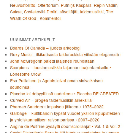
Neuvostoliitto
,
Offertorium
,
Putniņš Kaspars
,
Repin Vadim
,
Saksa
,
Šostakovitš Dmitri
,
säveltäjät
,
taidemusiikki
,
The
Wrath Of God
|
Kommentoi
UUSIMMAT ARTIKKELIT
Boards Of Canada – ljudets arkeologi
Roxy Music – ilkikurisesta taiderockista viileään eleganssiin
John McGregorin paletti laajenee reunoiltaan
Scorpions – taustamusiikkia tajunnan laajentamiselle •
Lonesome Crow
Esa Pulliainen ja Agents loivat oman sinivalkoisen
soundinsa
Placebo loi debyyttinsä uudelleen • Placebo RE:CREATED
Curved Air – progea taidemusiikin aineksilla
Pharoah Sanders • Impulsen jälkeen • 1975–2022
Garbage – kulttibändin kypsät vuodet yksilön kipupisteiden
ja yhteiskunnallisen raivon parissa • 2007–2026
Angine de Poitrine pysäytti doomscrollaajat • Vol. 1 & Vol. 2
Social Distortionin Born to Kill huokuu nostalgiaa ja uhmaa