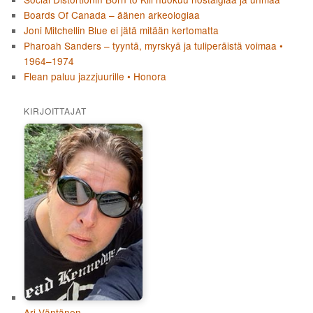
Boards Of Canada – äänen arkeologiaa
Joni Mitchellin Blue ei jätä mitään kertomatta
Pharoah Sanders – tyyntä, myrskyä ja tuliperäistä voimaa •
1964–1974
Flean paluu jazzjuurille • Honora
KIRJOITTAJAT
Ari Väntänen