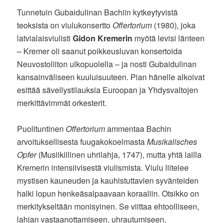
Tunnetuin Gubaidulinan Bachiin kytkeytyvistä
teoksista on viulukonsertto
Offertorium
(1980), joka
latvialaisviulisti
Gidon Kremerin
myötä levisi länteen
– Kremer oli saanut poikkeusluvan konsertoida
Neuvostoliiton ulkopuolella – ja nosti Gubaidulinan
kansainväliseen kuuluisuuteen. Pian hänelle alkoivat
esittää sävellystilauksia Euroopan ja Yhdysvaltojen
merkittävimmät orkesterit.
Puolituntinen
Offertorium
ammentaa Bachin
arvoituksellisesta fuugakokoelmasta
Musikalisches
Opfer
(Musiikillinen uhrilahja, 1747), mutta yhtä lailla
Kremerin intensiivisestä viulismista. Viulu liitelee
mystisen kauneuden ja kauhistuttavien syvänteiden
halki lopun henkeäsalpaavaan koraaliin. Otsikko on
merkitykseltään monisyinen. Se viittaa ehtoolliseen,
lahjan vastaanottamiseen, uhrautumiseen,