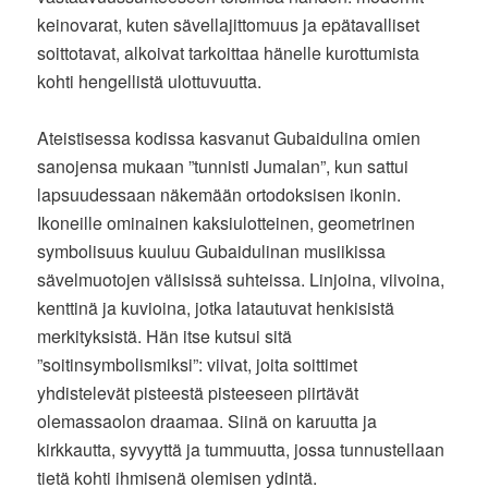
keinovarat, kuten sävellajittomuus ja epätavalliset
soittotavat, alkoivat tarkoittaa hänelle kurottumista
kohti hengellistä ulottuvuutta.
Ateistisessa kodissa kasvanut Gubaidulina omien
sanojensa mukaan ”tunnisti Jumalan”, kun sattui
lapsuudessaan näkemään ortodoksisen ikonin.
Ikoneille ominainen kaksiulotteinen, geometrinen
symbolisuus kuuluu Gubaidulinan musiikissa
sävelmuotojen välisissä suhteissa. Linjoina, viivoina,
kenttinä ja kuvioina, jotka latautuvat henkisistä
merkityksistä. Hän itse kutsui sitä
”soitinsymbolismiksi”: viivat, joita soittimet
yhdistelevät pisteestä pisteeseen piirtävät
olemassaolon draamaa. Siinä on karuutta ja
kirkkautta, syvyyttä ja tummuutta, jossa tunnustellaan
tietä kohti ihmisenä olemisen ydintä.