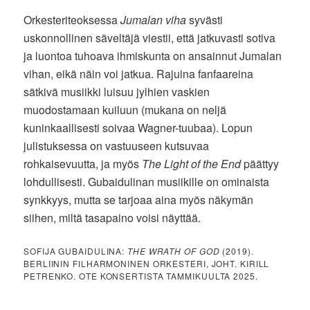
Orkesteriteoksessa
Jumalan viha
syvästi
uskonnollinen säveltäjä viestii, että jatkuvasti sotiva
ja luontoa tuhoava ihmiskunta on ansainnut Jumalan
vihan, eikä näin voi jatkua. Rajuina fanfaareina
sätkivä musiikki luisuu jylhien vaskien
muodostamaan kuiluun (mukana on neljä
kuninkaallisesti soivaa Wagner-tuubaa). Lopun
julistuksessa on vastuuseen kutsuvaa
rohkaisevuutta, ja myös
The Light of the End
päättyy
lohdullisesti. Gubaidulinan musiikille on ominaista
synkkyys, mutta se tarjoaa aina myös näkymän
siihen, miltä tasapaino voisi näyttää.
SOFIJA GUBAIDULINA:
THE WRATH OF GOD
(2019).
BERLIININ FILHARMONINEN ORKESTERI, JOHT. KIRILL
PETRENKO. OTE KONSERTISTA TAMMIKUULTA 2025.