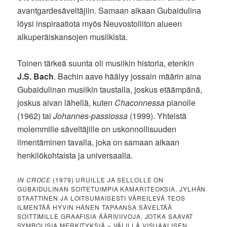
avantgardesäveltäjiin. Samaan aikaan Gubaidulina
löysi inspiraatiota myös Neuvostoliiton alueen
alkuperäiskansojen musiikista.
Toinen tärkeä suunta oli musiikin historia, etenkin
J.S. Bach
. Bachin aave häälyy jossain määrin aina
Gubaidulinan musiikin taustalla, joskus etäämpänä,
joskus aivan lähellä, kuten
Chaconnessa
pianolle
(1962) tai
Johannes-passiossa
(1999). Yhteistä
molemmille säveltäjille on uskonnollisuuden
ilmentäminen tavalla, joka on samaan aikaan
henkilökohtaista ja universaalia.
IN CROCE
(1979) URUILLE JA SELLOLLE ON
GUBAIDULINAN SOITETUIMPIA KAMARITEOKSIA. JYLHÄN
STAATTINEN JA LOITSUMAISESTI VÄREILEVÄ TEOS
ILMENTÄÄ HYVIN HÄNEN TAPAANSA SÄVELTÄÄ
SOITTIMILLE GRAAFISIA ÄÄRIVIIVOJA, JOTKA SAAVAT
SYMBOLISIA MERKITYKSIÄ – VÄLILLÄ VISUAALISEN