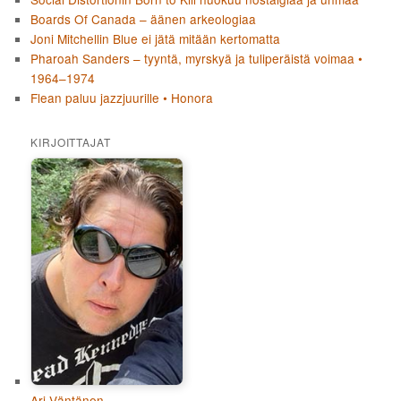
Boards Of Canada – äänen arkeologiaa
Joni Mitchellin Blue ei jätä mitään kertomatta
Pharoah Sanders – tyyntä, myrskyä ja tuliperäistä voimaa •
1964–1974
Flean paluu jazzjuurille • Honora
KIRJOITTAJAT
Ari Väntänen