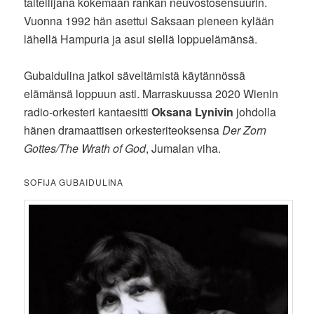
taiteilijana kokemaan rankan neuvostosensuurin.
Vuonna 1992 hän asettui Saksaan pieneen kylään
lähellä Hampuria ja asui siellä loppuelämänsä.
Gubaidulina jatkoi säveltämistä käytännössä
elämänsä loppuun asti. Marraskuussa 2020 Wienin
radio-orkesteri kantaesitti
Oksana Lynivin
johdolla
hänen dramaattisen orkesteriteoksensa
Der Zorn
Gottes/The Wrath of God
, Jumalan viha.
SOFIJA GUBAIDULINA