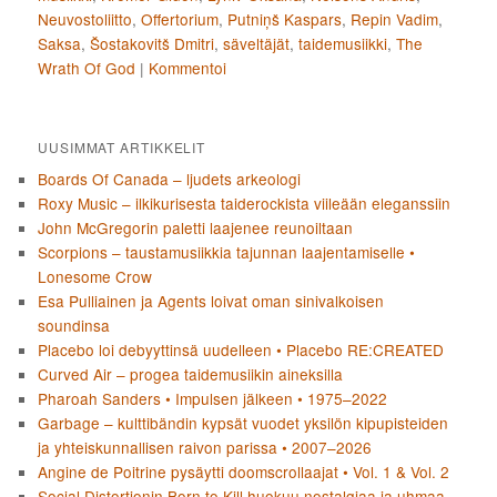
Neuvostoliitto
,
Offertorium
,
Putniņš Kaspars
,
Repin Vadim
,
Saksa
,
Šostakovitš Dmitri
,
säveltäjät
,
taidemusiikki
,
The
Wrath Of God
|
Kommentoi
UUSIMMAT ARTIKKELIT
Boards Of Canada – ljudets arkeologi
Roxy Music – ilkikurisesta taiderockista viileään eleganssiin
John McGregorin paletti laajenee reunoiltaan
Scorpions – taustamusiikkia tajunnan laajentamiselle •
Lonesome Crow
Esa Pulliainen ja Agents loivat oman sinivalkoisen
soundinsa
Placebo loi debyyttinsä uudelleen • Placebo RE:CREATED
Curved Air – progea taidemusiikin aineksilla
Pharoah Sanders • Impulsen jälkeen • 1975–2022
Garbage – kulttibändin kypsät vuodet yksilön kipupisteiden
ja yhteiskunnallisen raivon parissa • 2007–2026
Angine de Poitrine pysäytti doomscrollaajat • Vol. 1 & Vol. 2
Social Distortionin Born to Kill huokuu nostalgiaa ja uhmaa