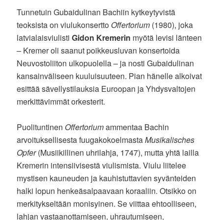
Tunnetuin Gubaidulinan Bachiin kytkeytyvistä
teoksista on viulukonsertto
Offertorium
(1980), joka
latvialaisviulisti
Gidon Kremerin
myötä levisi länteen
– Kremer oli saanut poikkeusluvan konsertoida
Neuvostoliiton ulkopuolella – ja nosti Gubaidulinan
kansainväliseen kuuluisuuteen. Pian hänelle alkoivat
esittää sävellystilauksia Euroopan ja Yhdysvaltojen
merkittävimmät orkesterit.
Puolituntinen
Offertorium
ammentaa Bachin
arvoituksellisesta fuugakokoelmasta
Musikalisches
Opfer
(Musiikillinen uhrilahja, 1747), mutta yhtä lailla
Kremerin intensiivisestä viulismista. Viulu liitelee
mystisen kauneuden ja kauhistuttavien syvänteiden
halki lopun henkeäsalpaavaan koraaliin. Otsikko on
merkitykseltään monisyinen. Se viittaa ehtoolliseen,
lahjan vastaanottamiseen, uhrautumiseen,