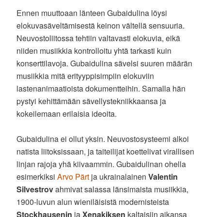
Ennen muuttoaan länteen Gubaidulina löysi
elokuvasäveltämisestä keinon vältellä sensuuria.
Neuvostoliitossa tehtiin valtavasti elokuvia, eikä
niiden musiikkia kontrolloitu yhtä tarkasti kuin
konserttilavoja. Gubaidulina sävelsi suuren määrän
musiikkia mitä erityyppisimpiin elokuviin
lastenanimaatioista dokumentteihin. Samalla hän
pystyi kehittämään sävellystekniikkaansa ja
kokeilemaan erilaisia ideoita.
Gubaidulina ei ollut yksin. Neuvostosysteemi alkoi
natista liitoksissaan, ja taiteilijat koettelivat virallisen
linjan rajoja yhä kiivaammin. Gubaidulinan ohella
esimerkiksi
Arvo Pärt
ja ukrainalainen
Valentin
Silvestrov
ahmivat salassa länsimaista musiikkia,
1900-luvun alun wieniläisistä modernisteista
Stockhausenin
ja
Xenakiksen
kaltaisiin aikansa