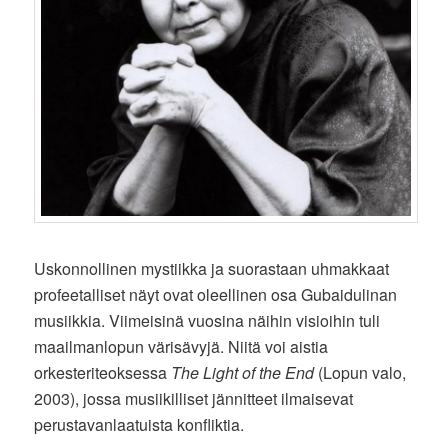
Uskonnollinen mystiikka ja suorastaan uhmakkaat
profeetalliset näyt ovat oleellinen osa Gubaidulinan
musiikkia. Viimeisinä vuosina näihin visioihin tuli
maailmanlopun värisävyjä. Niitä voi aistia
orkesteriteoksessa
The Light of the End
(Lopun valo,
2003), jossa musiikilliset jännitteet ilmaisevat
perustavanlaatuista konfliktia.