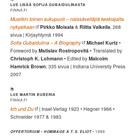
LUE LISÄÄ SOFIJA GUBAIDULINASTA
FINNA.FI
Musiikin toinen sukupuoli – naissäveltäjiä keskiajalta
nykyaikaan
Pirkko Moisala
&
Riitta Valkeila
, 268
sivua | Kirjayhtymä 1994
Sofia Gubaidulina – A Biography
Michael Kurtz
•
Foreword by
Mstislav Rostropovitš
• Translated by
Christoph K. Lohmann
• Edited by
Malcolm
Hamrick Brown
, 335 sivua | Indiana University Press
2007
📚
LUE MARTIN BUBERIA
FINNA.FI
Ich und Du
| Insel-Verlag 1923 • Hegner 1966 •
Schneider 1977 & 1983
•
• 1989
OFFERTORIUM
HOMMAGE À T. S. ELIOT