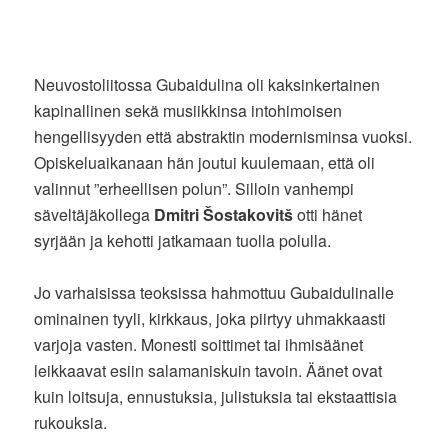
Neuvostoliitossa Gubaidulina oli kaksinkertainen
kapinallinen sekä musiikkinsa intohimoisen
hengellisyyden että abstraktin modernisminsa vuoksi.
Opiskeluaikanaan hän joutui kuulemaan, että oli
valinnut ”erheellisen polun”. Silloin vanhempi
säveltäjäkollega
Dmitri Šostakovitš
otti hänet
syrjään ja kehotti jatkamaan tuolla polulla.
Jo varhaisissa teoksissa hahmottuu Gubaidulinalle
ominainen tyyli, kirkkaus, joka piirtyy uhmakkaasti
varjoja vasten. Monesti soittimet tai ihmisäänet
leikkaavat esiin salamaniskuin tavoin. Äänet ovat
kuin loitsuja, ennustuksia, julistuksia tai ekstaattisia
rukouksia.