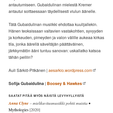
antautumiseen. Gubaidulinan mielestä Kremer
antautui soittaessaan täydellisesti viulun äänelle.
Tätä Gubaidulinan musiikki ehdottaa kuulijallekin.
Hänen teoksissaan valtavien vastakohtien, syvyyden
ja korkeuden, pimeyden ja valon välille aukeaa kirkas
tila, jonka äärellä säveltäjän päättäväinen,
järkkymätön ääni tuntuu sanovan: uskallatko katsoa
tähän peiliin?
Auli Särkiö-Pitkänen |
aesarkio.wordpress.com
Sofija Gubaidulina
|
Boosey & Hawkes
SAATAT PITÄÄ MYÖS NÄISTÄ LEVYHYLLYISTÄ
Anna Clyne
– mielikuvitusmusiikki pohtii muistia •
Mythologies
[2020]