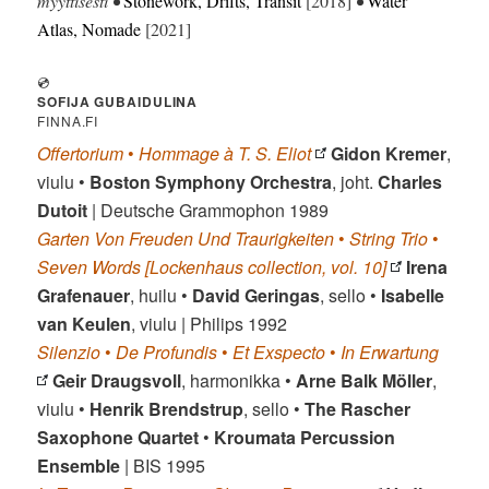
myyttisesti •
Stonework, Drifts, Transit
[2018]
•
Water
Atlas, Nomade
[2021]
💿
SOFIJA GUBAIDULINA
FINNA.FI
Offertorium
•
Hommage à T. S. Eliot
Gidon Kremer
,
viulu •
Boston Symphony Orchestra
, joht.
Charles
Dutoit
| Deutsche Grammophon 1989
Garten Von Freuden Und Traurigkeiten
•
String Trio
•
Seven Words [Lockenhaus collection, vol. 10]
Irena
Grafenauer
, huilu •
David Geringas
, sello •
Isabelle
van Keulen
, viulu | Philips 1992
Silenzio
•
De Profundis
•
Et Exspecto
•
In Erwartung
Geir Draugsvoll
, harmonikka •
Arne Balk Möller
,
viulu •
Henrik Brendstrup
, sello •
The Rascher
Saxophone Quartet
•
Kroumata Percussion
Ensemble
| BIS 1995