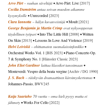
Arvo Pärt
– rauhan säveltäjä •
Arvo Pärt: Live
[2017]
Cecilia Damström
antaa soivan muodon aikamme
kysymyksille •
Unrecorded
[2023]
Clara Iannotta
– hälyn kuvanveistäjä •
Moult
[2021]
George Benjamin
ja Martin Crimp
ovat nykyoopperan
täydellinen työpari •
Into The Little Hill
[2008]
•
Written
On Skin
[2013]
•
Lessons In Love And Violence
[2019]
Helvi Leiviskä
– ohittamaton suomalaissinfonikko •
Orchestral Works Vol. 1
[BIS 2023]
•
Piano Concerto Op.
7 & Symphony No. 1
[Hänssler Classic 2023]
John Eliot Gardiner
laittaa klassikot tanssimaan •
Monteverdi: Vespro della beata vergine
[Archiv / DG 1990]
J. S. Bach
– räiskyvän dramaattinen kärsimyskertomus •
Johannes-Passio
, BWV245
Kaija Saariaho
70 vuotta – oma kieli pysyy mutta ei
jähmety •
Works For Cello
[2022]