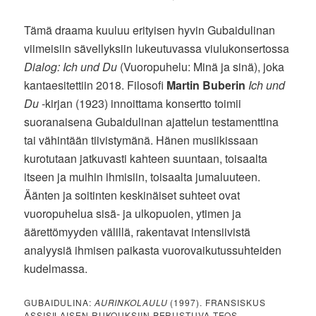
Tämä draama kuuluu erityisen hyvin Gubaidulinan
viimeisiin sävellyksiin lukeutuvassa viulukonsertossa
Dialog: Ich und Du
(Vuoropuhelu: Minä ja sinä), joka
kantaesitettiin 2018. Filosofi
Martin Buberin
Ich und
Du
-kirjan (1923) innoittama konsertto toimii
suoranaisena Gubaidulinan ajattelun testamenttina
tai vähintään tiivistymänä. Hänen musiikissaan
kurotutaan jatkuvasti kahteen suuntaan, toisaalta
itseen ja muihin ihmisiin, toisaalta jumaluuteen.
Äänten ja soitinten keskinäiset suhteet ovat
vuoropuhelua sisä- ja ulkopuolen, ytimen ja
äärettömyyden välillä, rakentavat intensiivistä
analyysiä ihmisen paikasta vuorovaikutussuhteiden
kudelmassa.
GUBAIDULINA:
AURINKOLAULU
(1997). FRANSISKUS
ASSISILAISEN RUKOUKSIIN PERUSTUVA TEOS