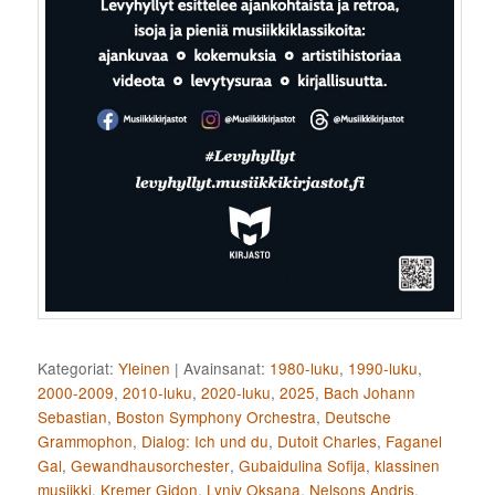
Kategoriat:
Yleinen
|
Avainsanat:
1980-luku
,
1990-luku
,
2000-2009
,
2010-luku
,
2020-luku
,
2025
,
Bach Johann
Sebastian
,
Boston Symphony Orchestra
,
Deutsche
Grammophon
,
Dialog: Ich und du
,
Dutoit Charles
,
Faganel
Gal
,
Gewandhausorchester
,
Gubaidulina Sofija
,
klassinen
musiikki
,
Kremer Gidon
,
Lyniv Oksana
,
Nelsons Andris
,