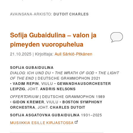
AVAINSANA-ARKISTO:
DUTOIT CHARLES
Sofija Gubaidulina – valon ja
Kommen
pimeyden vuoropuhelua
21.10.2025
| Kirjoittaja:
Auli Särkiö-Pitkänen
SOFIJA GUBAIDULINA
DIALOG: ICH UND DU
•
THE WRATH OF GOD
•
THE LIGHT
OF THE END
|
DEUTSCHE GRAMMOPHON 2021
•
VADIM REPIN
, VIULU •
GEWANDHAUSORCHESTER
LEIPZIG
, JOHT.
ANDRIS NELSONS
OFFERTORIUM
|
DEUTSCHE GRAMMOPHON 1989
•
GIDON KREMER
, VIULU •
BOSTON SYMPHONY
ORCHESTRA
, JOHT.
CHARLES DUTOIT
SOFIJA ASGATOVNA GUBAIDULINA
1931–2025
MUSIIKKIA ESILLE KIRJASTOSSA