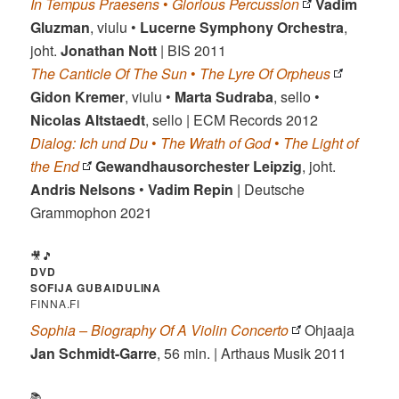
In Tempus Praesens
•
Glorious Percussion
Vadim
Gluzman
, viulu •
Lucerne Symphony Orchestra
,
joht.
Jonathan Nott
| BIS 2011
The Canticle Of The Sun
•
The Lyre Of Orpheus
Gidon Kremer
, viulu •
Marta Sudraba
, sello •
Nicolas Altstaedt
, sello | ECM Records 2012
Dialog: Ich und Du
•
The Wrath of God
•
The Light of
the End
Gewandhausorchester Leipzig
, joht.
Andris Nelsons
•
Vadim Repin
| Deutsche
Grammophon 2021
🎥🎵
DVD
SOFIJA GUBAIDULINA
FINNA.FI
Sophia – Biography Of A Violin Concerto
Ohjaaja
Jan Schmidt-Garre
, 56 min. | Arthaus Musik 2011
📚