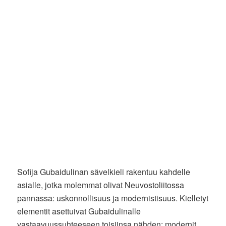
Sofija Gubaidulinan sävelkieli rakentuu kahdelle
asialle, jotka molemmat olivat Neuvostoliitossa
pannassa: uskonnollisuus ja modernistisuus. Kielletyt
elementit asettuivat Gubaidulinalle
vastaavuussuhteeseen toisiinsa nähden: modernit