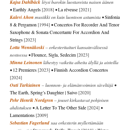
Kajsa Dahlbäck
löysi barokin luostareista naisen äänen
•
Earthly Angels
[2018]
•
La rêveuse
[2021]
Kalevi Ahon
musiikki on kuin luontoon astumista •
Sinfonia
8 & Pergamon
[1994]
•
Concertos For Recorder And Tenor
Saxophone & Sonata Concertante For Accordion And
Strings
[2023]
Lotta Wennäkoski
– orkesteritaituri kansainvälisessä
nosteessa •
Flounce, Sigla, Sedecim
[2023]
Minna Leinonen
lähestyy vaikeita aiheita älyllä ja aisteilla
•
12 Premieres
[2023]
•
Finnish Accordion Concertos
[2024]
Outi Tarkiainen
– luonnon- ja elämänvoimien säveltäjä •
The Earth, Spring’s Daughter | Saivo
[2020]
Pehr Henrik Nordgren
– jouset kirkastavat pohjoisen
ahdistuksen •
A Letter To The Other Side
[2024]
•
Lamentations
[2009]
Sebastian Fagerlund
saa orkesterin myllertämään