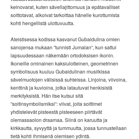
keinovarat, kuten sävellajittomuus ja epätavalliset
soittotavat, alkoivat tarkoittaa hänelle kurottumista
kohti hengellistä ulottuvuutta.
Ateistisessa kodissa kasvanut Gubaidulina omien
sanojensa mukaan ”tunnisti Jumalan”, kun sattui
lapsuudessaan näkemään ortodoksisen ikonin.
Ikoneille ominainen kaksiulotteinen, geometrinen
symbolisuus kuuluu Gubaidulinan musiikissa
sävelmuotojen välisissä suhteissa. Linjoina, viivoina,
kenttinä ja kuvioina, jotka latautuvat henkisistä
merkityksistä. Hän itse kutsui sitä
”soitinsymbolismiksi”: viivat, joita soittimet
yhdistelevät pisteestä pisteeseen piirtävät
olemassaolon draamaa. Siinä on karuutta ja
kirkkautta, syvyyttä ja tummuutta, jossa tunnustellaan
tietä kohti ihmisenä olemisen ydintä.