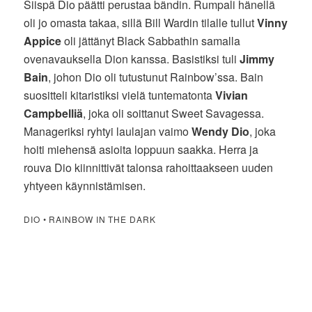
Siispä Dio päätti perustaa bändin. Rumpali hänellä
oli jo omasta takaa, sillä Bill Wardin tilalle tullut
Vinny
Appice
oli jättänyt Black Sabbathin samalla
ovenavauksella Dion kanssa. Basistiksi tuli
Jimmy
Bain
, johon Dio oli tutustunut Rainbow’ssa. Bain
suositteli kitaristiksi vielä tuntematonta
Vivian
Campbelliä
, joka oli soittanut Sweet Savagessa.
Manageriksi ryhtyi laulajan vaimo
Wendy Dio
, joka
hoiti miehensä asioita loppuun saakka. Herra ja
rouva Dio kiinnittivät talonsa rahoittaakseen uuden
yhtyeen käynnistämisen.
DIO • RAINBOW IN THE DARK