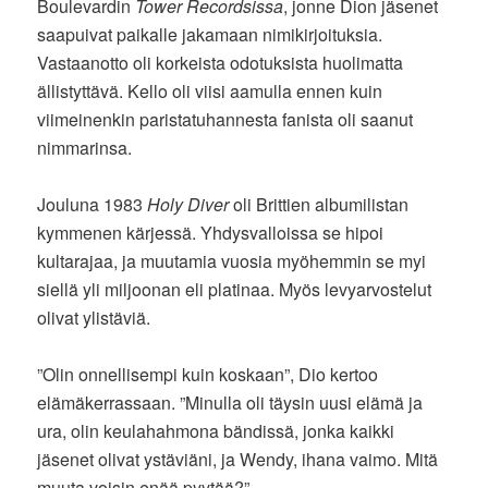
Boulevardin
Tower Recordsissa
, jonne Dion jäsenet
saapuivat paikalle jakamaan nimikirjoituksia.
Vastaanotto oli korkeista odotuksista huolimatta
ällistyttävä. Kello oli viisi aamulla ennen kuin
viimeinenkin paristatuhannesta fanista oli saanut
nimmarinsa.
Jouluna 1983
Holy Diver
oli Brittien albumilistan
kymmenen kärjessä. Yhdysvalloissa se hipoi
kultarajaa, ja muutamia vuosia myöhemmin se myi
siellä yli miljoonan eli platinaa. Myös levyarvostelut
olivat ylistäviä.
”Olin onnellisempi kuin koskaan”, Dio kertoo
elämäkerrassaan. ”Minulla oli täysin uusi elämä ja
ura, olin keulahahmona bändissä, jonka kaikki
jäsenet olivat ystäviäni, ja Wendy, ihana vaimo. Mitä
muuta voisin enää pyytää?”