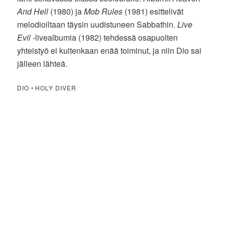
And Hell
(1980) ja
Mob Rules
(1981) esittelivät
melodioiltaan täysin uudistuneen Sabbathin.
Live
Evil
-livealbumia (1982) tehdessä osapuolten
yhteistyö ei kuitenkaan enää toiminut, ja niin Dio sai
jälleen lähteä.
DIO • HOLY DIVER