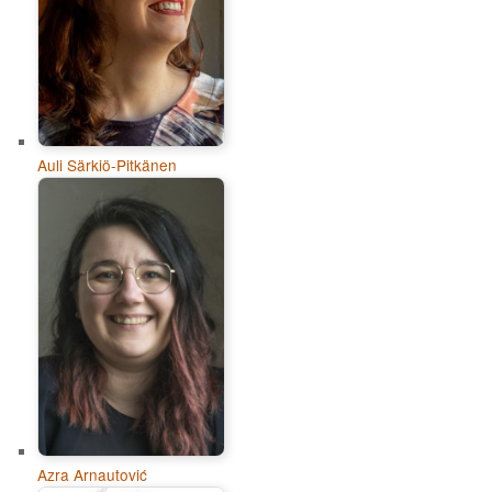
Auli Särkiö-Pitkänen
Azra Arnautović