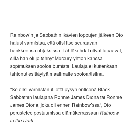
Rainbow’n ja Sabbathin ikävien loppujen jälkeen Dio
halusi varmistaa, että olisi itse seuraavan
hankkeensa ohjaksissa. Lähtökohdat olivat lupaavat,
sillä hän oli jo tehnyt Mercury-yhtiön kanssa
sopimuksen sooloalbumista. Laulaja ei kuitenkaan
tahtonut esittäytyä maailmalle sooloartistina.
”Se olisi varmistanut, että pysyn entisenä Black
Sabbathin laulajana Ronnie James Diona tai Ronnie
James Diona, joka oli ennen Rainbow’ssa”, Dio
perustelee postuumissa elämäkerrassaan
Rainbow
in the Dark
.