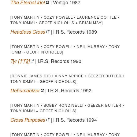
The Eternal Idol
| Vertigo 1987
[TONY MARTIN • COZY POWELL • LAURENCE COTTLE •
TONY IOMMI • GEOFF NICHOLLS + BRIAN MAY]
Headless Cross
| I.R.S. Records 1989
[TONY MARTIN • COZY POWELL • NEIL MURRAY • TONY
IOMMI • GEOFF NICHOLLS]
Tyr [
ᛏᛉᚱ
]
| I.R.S. Records 1990
[RONNIE JAMES DIO • VINNY APPICE • GEEZER BUTLER •
TONY IOMMI + GEOFF NICHOLLS]
Dehumanizer
| I.R.S. Records 1992
[TONY MARTIN • BOBBY RONDINELLI • GEEZER BUTLER •
TONY IOMMI + GEOFF NICHOLLS]
Cross Purposes
| I.R.S. Records 1994
[TONY MARTIN • COZY POWELL • NEIL MURRAY • TONY