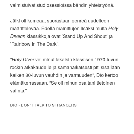
valmistuivat studiosessioissa bändin yhteistyönä.
Jälki oli komeaa, suorastaan genreä uudelleen
määrittelevää. Edellä mainittujen lisäksi muita
Holy
Diverin
klassikkoja ovat ’Stand Up And Shout’ ja
’Rainbow In The Dark’.
”
Holy Diver
vei minut takaisin klassisen 1970-luvun
rockin aikakaudelle ja samanaikaisesti piti sisällään
kaiken 80-luvun vauhdin ja varmuuden”, Dio kertoo
elämäkerrassaan. ”Se oli minun osaltani tietoinen
valinta.”
DIO • DON’T TALK TO STRANGERS