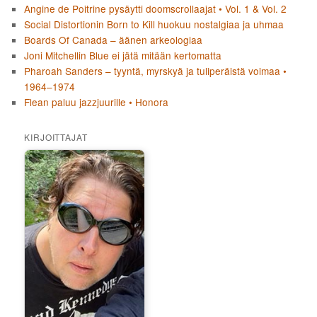
Angine de Poitrine pysäytti doomscrollaajat • Vol. 1 & Vol. 2
Social Distortionin Born to Kill huokuu nostalgiaa ja uhmaa
Boards Of Canada – äänen arkeologiaa
Joni Mitchellin Blue ei jätä mitään kertomatta
Pharoah Sanders – tyyntä, myrskyä ja tuliperäistä voimaa •
1964–1974
Flean paluu jazzjuurille • Honora
KIRJOITTAJAT