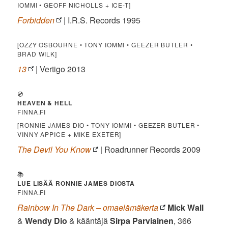
IOMMI • GEOFF NICHOLLS + ICE-T]
Forbidden
| I.R.S. Records 1995
[OZZY OSBOURNE • TONY IOMMI • GEEZER BUTLER •
BRAD WILK]
13
| Vertigo 2013
💿
HEAVEN & HELL
FINNA.FI
[RONNIE JAMES DIO • TONY IOMMI • GEEZER BUTLER •
VINNY APPICE + MIKE EXETER]
The Devil You Know
| Roadrunner Records 2009
📚
LUE LISÄÄ RONNIE JAMES DIOSTA
FINNA.FI
Rainbow In The Dark – omaelämäkerta
Mick Wall
&
Wendy Dio
& kääntäjä
Sirpa Parviainen
, 366