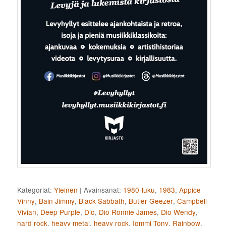
Kategoriat:
Yleinen
|
Avainsanat:
1980-luku
,
1983
,
Appice
Vinny
,
Bain Jimmy
,
Black Sabbath
,
Butler Geezer
,
Campbell
Vivian
,
Deep Purple
,
Dio
,
Dio Ronnie James
,
Dio Wendy
,
hard rock
,
heavy metal
,
heavy rock
,
Iommi Tony
,
Rainbow
,