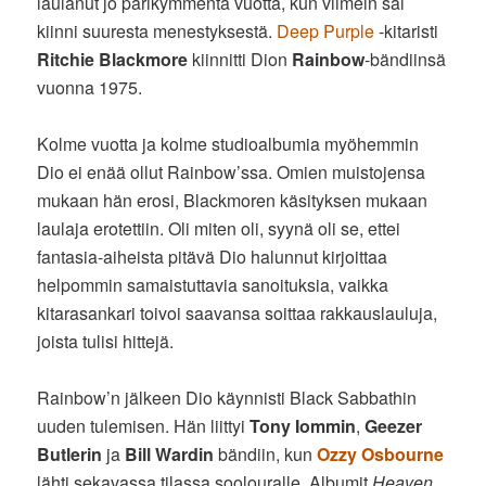
laulanut jo parikymmentä vuotta, kun viimein sai
kiinni suuresta menestyksestä.
Deep Purple
-kitaristi
Ritchie Blackmore
kiinnitti Dion
Rainbow
-bändiinsä
vuonna 1975.
Kolme vuotta ja kolme studioalbumia myöhemmin
Dio ei enää ollut Rainbow’ssa. Omien muistojensa
mukaan hän erosi, Blackmoren käsityksen mukaan
laulaja erotettiin. Oli miten oli, syynä oli se, ettei
fantasia-aiheista pitävä Dio halunnut kirjoittaa
helpommin samaistuttavia sanoituksia, vaikka
kitarasankari toivoi saavansa soittaa rakkauslauluja,
joista tulisi hittejä.
Rainbow’n jälkeen Dio käynnisti Black Sabbathin
uuden tulemisen. Hän liittyi
Tony Iommin
,
Geezer
Butlerin
ja
Bill Wardin
bändiin, kun
Ozzy Osbourne
lähti sekavassa tilassa soolouralle. Albumit
Heaven