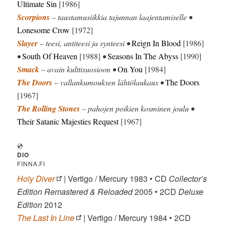
Ultimate Sin
[1986]
Scorpions
– taustamusiikkia tajunnan laajentamiselle •
Lonesome Crow
[1972]
Slayer
– teesi, antiteesi ja synteesi •
Reign In Blood
[1986]
•
South Of Heaven
[1988]
•
Seasons In The Abyss
[1990]
Smack
– avain kulttisuosioon •
On You
[1984]
The Doors
– vallankumouksen lähtölaukaus •
The Doors
[1967]
The Rolling Stones
– pahojen poikien kosminen joulu •
Their Satanic Majesties Request
[1967]
💿
DIO
FINNA.FI
Holy Diver
| Vertigo / Mercury 1983 • CD
Collector’s
Edition Remastered & Reloaded
2005 • 2CD
Deluxe
Edition
2012
The Last In Line
| Vertigo / Mercury 1984 • 2CD