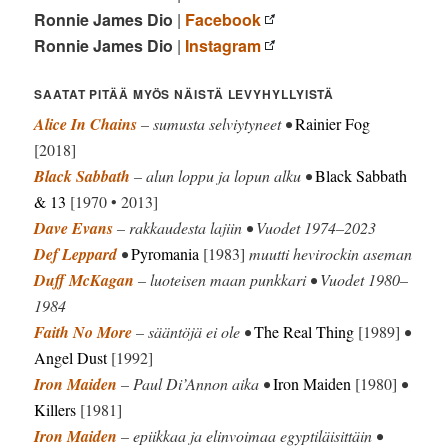
Ronnie James Dio
|
Facebook
Ronnie James Dio
|
Instagram
SAATAT PITÄÄ MYÖS NÄISTÄ LEVYHYLLYISTÄ
Alice In Chains
– sumusta selviytyneet •
Rainier Fog
[2018]
Black Sabbath
– alun loppu ja lopun alku •
Black Sabbath
& 13
[1970 • 2013]
Dave Evans
– rakkaudesta lajiin • Vuodet 1974–2023
Def Leppard
•
Pyromania
[1983]
muutti hevirockin aseman
Duff McKagan
– luoteisen maan punkkari • Vuodet 1980–
1984
Faith No More
– sääntöjä ei ole •
The Real Thing
[1989]
•
Angel Dust
[1992]
Iron Maiden
– Paul Di’Annon aika •
Iron Maiden
[1980]
•
Killers
[1981]
Iron Maiden
– epiikkaa ja elinvoimaa egyptiläisittäin •