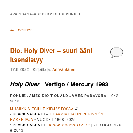
AVAINSANA-ARKISTO:
DEEP PURPLE
Artikkelien selaus
←
Edellinen
Dio: Holy Diver – suuri ääni
Kommen
itsenäistyy
17.8.2022
| Kirjoittaja:
Ari Väntänen
| Vertigo / Mercury 1983
Holy Diver
RONNIE JAMES DIO
[
RONALD JAMES PADAVONA
] 1942–
2010
MUSIIKKIA ESILLE KIRJASTOSSA
•
BLACK SABBATH
–
HEAVY METALIN PERINNÖN
RAKENTAJA
• VUODET 1968–2025
•
BLACK SABBATH
:
BLACK SABBATH & 13
|
VERTIGO 1970
& 2013