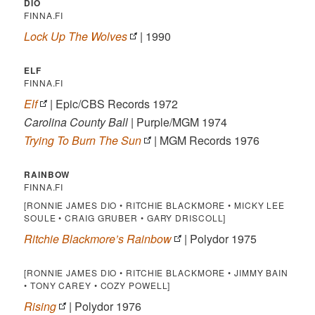
DIO
FINNA.FI
Lock Up The Wolves
| 1990
ELF
FINNA.FI
Elf
| Epic/CBS Records 1972
Carolina County Ball
| Purple/MGM 1974
Trying To Burn The Sun
| MGM Records 1976
RAINBOW
FINNA.FI
[RONNIE JAMES DIO • RITCHIE BLACKMORE • MICKY LEE
SOULE • CRAIG GRUBER • GARY DRISCOLL]
Ritchie Blackmore’s Rainbow
| Polydor 1975
[RONNIE JAMES DIO • RITCHIE BLACKMORE • JIMMY BAIN
• TONY CAREY • COZY POWELL]
Rising
| Polydor 1976