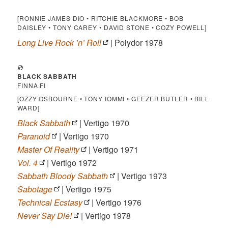
[RONNIE JAMES DIO • RITCHIE BLACKMORE • BOB
DAISLEY • TONY CAREY • DAVID STONE • COZY POWELL]
Long Live Rock ’n’ Roll
| Polydor 1978
💿
BLACK SABBATH
FINNA.FI
[OZZY OSBOURNE • TONY IOMMI • GEEZER BUTLER • BILL
WARD]
Black Sabbath
| Vertigo 1970
Paranoid
| Vertigo 1970
Master Of Reality
| Vertigo 1971
Vol. 4
| Vertigo 1972
Sabbath Bloody Sabbath
| Vertigo 1973
Sabotage
| Vertigo 1975
Technical Ecstasy
| Vertigo 1976
Never Say Die!
| Vertigo 1978