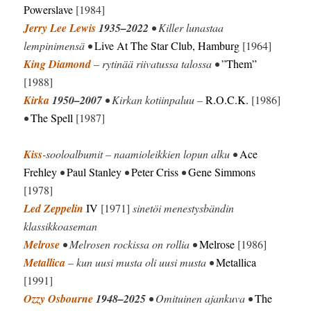
Powerslave
[1984]
Jerry Lee Lewis
1935–2022
• Killer lunastaa
lempinimensä •
Live At The Star Club, Hamburg
[1964]
King Diamond
– rytinää riivatussa talossa •
”Them”
[1988]
Kirka
1950–2007
• Kirkan kotiinpaluu –
R.O.C.K.
[1986]
•
The Spell
[1987]
Kiss
-sooloalbumit – naamioleikkien lopun alku •
Ace
Frehley
•
Paul Stanley
•
Peter Criss
•
Gene Simmons
[1978]
Led Zeppelin
IV
[1971]
sinetöi menestysbändin
klassikkoaseman
Melrose
• Melrosen rockissa on rollia •
Melrose
[1986]
Metallica
– kun uusi musta oli uusi musta •
Metallica
[1991]
Ozzy Osbourne
1948–2025
• Omituinen ajankuva •
The