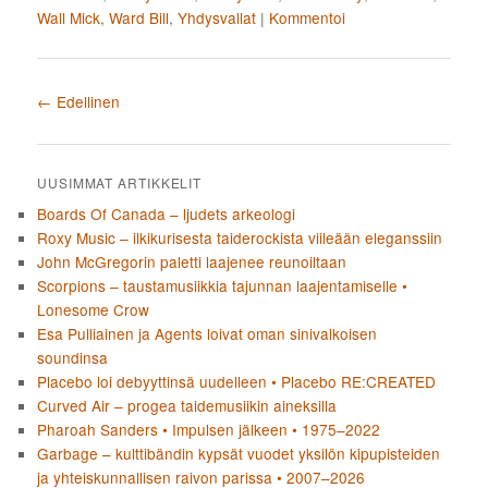
Wall Mick
,
Ward Bill
,
Yhdysvallat
|
Kommentoi
Artikkelien selaus
←
Edellinen
UUSIMMAT ARTIKKELIT
Boards Of Canada – ljudets arkeologi
Roxy Music – ilkikurisesta taiderockista viileään eleganssiin
John McGregorin paletti laajenee reunoiltaan
Scorpions – taustamusiikkia tajunnan laajentamiselle •
Lonesome Crow
Esa Pulliainen ja Agents loivat oman sinivalkoisen
soundinsa
Placebo loi debyyttinsä uudelleen • Placebo RE:CREATED
Curved Air – progea taidemusiikin aineksilla
Pharoah Sanders • Impulsen jälkeen • 1975–2022
Garbage – kulttibändin kypsät vuodet yksilön kipupisteiden
ja yhteiskunnallisen raivon parissa • 2007–2026